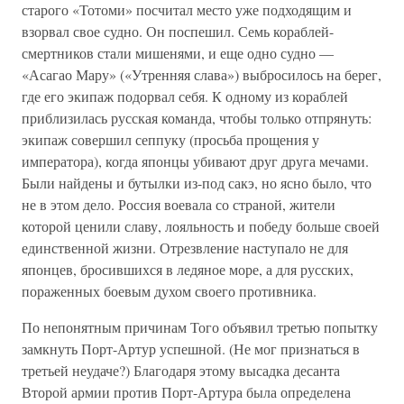
старого «Тотоми» посчитал место уже подходящим и
взорвал свое судно. Он поспешил. Семь кораблей-
смертников стали мишенями, и еще одно судно —
«Асагао Мару» («Утренняя слава») выбросилось на берег,
где его экипаж подорвал себя. К одному из кораблей
приблизилась русская команда, чтобы только отпрянуть:
экипаж совершил сеппуку (просьба прощения у
императора), когда японцы убивают друг друга мечами.
Были найдены и бутылки из-под сакэ, но ясно было, что
не в этом дело. Россия воевала со страной, жители
которой ценили славу, лояльность и победу больше своей
единственной жизни. Отрезвление наступало не для
японцев, бросившихся в ледяное море, а для русских,
пораженных боевым духом своего противника.
По непонятным причинам Того объявил третью попытку
замкнуть Порт-Артур успешной. (Не мог признаться в
третьей неудаче?) Благодаря этому высадка десанта
Второй армии против Порт-Артура была определена