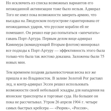
Но исключить из списка возможных вариантов его
неожиданной активизации тоже было нельзя. Адмирал
Того не имел пока возможности заверить армию, что
высадка на Ляодунском полуострове гарантирована от
неожиданных ударов, что русские корабли ей не
помешают. Он решил еще раз попытаться «запечатать»
гавань Порт-Артура. Первым делом вице-адмирал
Камимура (командующий Вторым флотом) минировал
все подходы к Порт-Артуру — эффективность этого была
только-что была так жестоко доказана. Заложены были 75
новых мин.
Тем временем поздняя дальневосточная весна все же
пришла и во Владивосток. В заливе Золотой Рог растаял
лед, и контр-адмирал Эссен решил использовать
возможности своей небольшой эскадры для нападения на
японские транспорты и торговые суда. На большее он
пока не рассчитывал. Утром 26 апреля 1904 г. четыре
самых быстрых крейсера — «Рюрик», «Россия»,