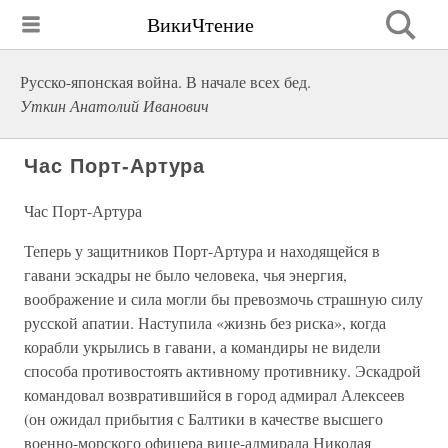
ВикиЧтение
Русско-японская война. В начале всех бед.
Уткин Анатолий Иванович
Час Порт-Артура
Час Порт-Артура
Теперь у защитников Порт-Артура и находящейся в
гавани эскадры не было человека, чья энергия,
воображение и сила могли бы превозмочь страшную силу
русской апатии. Наступила «жизнь без риска», когда
корабли укрылись в гавани, а командиры не видели
способа противостоять активному противнику. Эскадрой
командовал возвратившийся в город адмирал Алексеев
(он ожидал прибытия с Балтики в качестве высшего
военно-морского офицера вице-адмирала Николая