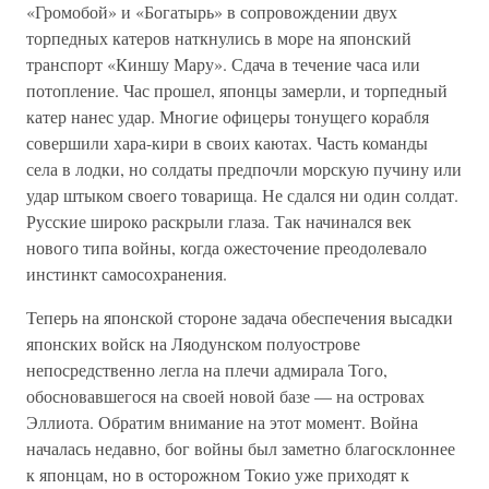
«Громобой» и «Богатырь» в сопровождении двух
торпедных катеров наткнулись в море на японский
транспорт «Киншу Мару». Сдача в течение часа или
потопление. Час прошел, японцы замерли, и торпедный
катер нанес удар. Многие офицеры тонущего корабля
совершили хара-кири в своих каютах. Часть команды
села в лодки, но солдаты предпочли морскую пучину или
удар штыком своего товарища. Не сдался ни один солдат.
Русские широко раскрыли глаза. Так начинался век
нового типа войны, когда ожесточение преодолевало
инстинкт самосохранения.
Теперь на японской стороне задача обеспечения высадки
японских войск на Ляодунском полуострове
непосредственно легла на плечи адмирала Того,
обосновавшегося на своей новой базе — на островах
Эллиота. Обратим внимание на этот момент. Война
началась недавно, бог войны был заметно благосклоннее
к японцам, но в осторожном Токио уже приходят к