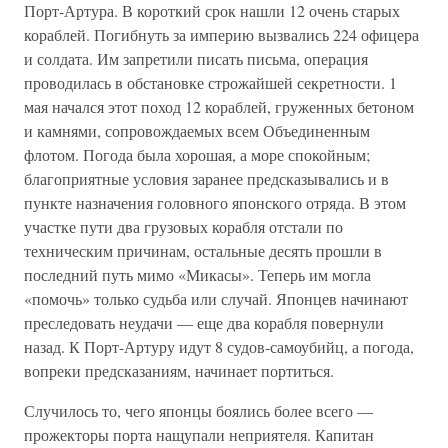
Порт-Артура. В короткий срок нашли 12 очень старых
кораблей. Погибнуть за империю вызвались 224 офицера
и солдата. Им запретили писать письма, операция
проводилась в обстановке строжайшей секретности. 1
мая начался этот поход 12 кораблей, груженных бетоном
и камнями, сопровождаемых всем Объединенным
флотом. Погода была хорошая, а море спокойным;
благоприятные условия заранее предсказывались и в
пункте назначения головного японского отряда. В этом
участке пути два грузовых корабля отстали по
техническим причинам, остальные десять прошли в
последний путь мимо «Микасы». Теперь им могла
«помочь» только судьба или случай. Японцев начинают
преследовать неудачи — еще два корабля повернули
назад. К Порт-Артуру идут 8 судов-самоубийц, а погода,
вопреки предсказаниям, начинает портиться.
Случилось то, чего японцы боялись более всего —
прожекторы порта нащупали неприятеля. Капитан