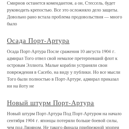
Смирнов останется комендантом, а он, Стессель, будет
руководить крепостью. Все это осложняло дело защиты.
Довольно рано встала проблема продовольствия — много
было
Осада Порт-Артура
Осада Порт-Артура После сражения 10 августа 1904 г.
адмирал Того отвел свой немалое претерпевший флот к
островам Эллиота. Малые корабли устраняли свои
повреждения в Сасебо, на виду у публики. Но все мысли
Того были полностью в Порт-Артуре, адмирал приказал
ни на йоту не
Новый штурм Порт-Артура
Новый штурм Порт-Артура Под Порт-Артуром на начало
сентября 1904 г. японцы потеряли больше боевой силы,
чем под Ляояном. Не такого финала прибрежной эпопеи