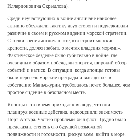
Илларионовича Скрыдлова).
Среди неучаствующих в войне англичане наиболее
активно обсуждали тактику двух сторон и подчеркивали
различие в своем и русском видении морской стратегии.
С точки зрения англичан, «те, кто строит морские
крепости, должен забыть о мечтах владения морями».
Фактическое безделье было губительно в войне, где
очевидным образом побеждали энергия, широкий обзор
событий и натиск. В ситуации, когда японцы готовы
были пересечь морские преграды и высадиться в
собственно Маньчжурии, требовалось нечто большее, чем
простое сидение в безопасном месте.
Японцы в это время приходят к выводу, что они,
планируя военные действия, недооценили значимость
Порт-Артура. Частью проблемы был флот. Трудно было
предсказать степень его будущей возможной
подвижности и готовности, рискуя всем, выйти в море.