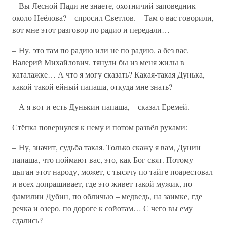
– Вы Лесной Пади не знаете, охотничий заповедник
около Неёлова? – спросил Светлов. – Там о вас говорили,
вот мне этот разговор по радио и передали…
– Ну, это там по радию или не по радию, а без вас,
Валерий Михайлович, тянули бы из меня жилы в
каталажке… А что я могу сказать? Какая-такая Дунька,
какой-такой ейный папаша, откуда мне знать?
– А я вот и есть Дунькин папаша, – сказал Еремей.
Стёпка повернулся к нему и потом развёл руками:
– Ну, значит, судьба такая. Только скажу я вам, Дунин
папаша, что поймают вас, это, как Бог свят. Потому
цыган этот народу, может, с тысячу по тайге поарестовал
и всех допрашивает, где это живет такой мужик, по
фамилии Дубин, по обличью – медведь, на заимке, где
речка и озеро, по дороге к сойотам… С чего вы ему
сдались?