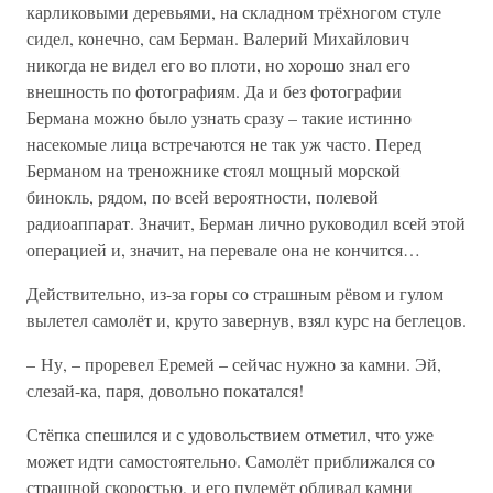
карликовыми деревьями, на складном трёхногом стуле
сидел, конечно, сам Берман. Валерий Михайлович
никогда не видел его во плоти, но хорошо знал его
внешность по фотографиям. Да и без фотографии
Бермана можно было узнать сразу – такие истинно
насекомые лица встречаются не так уж часто. Перед
Берманом на треножнике стоял мощный морской
бинокль, рядом, по всей вероятности, полевой
радиоаппарат. Значит, Берман лично руководил всей этой
операцией и, значит, на перевале она не кончится…
Действительно, из-за горы со страшным рёвом и гулом
вылетел самолёт и, круто завернув, взял курс на беглецов.
– Ну, – проревел Еремей – сейчас нужно за камни. Эй,
слезай-ка, паря, довольно покатался!
Стёпка спешился и с удовольствием отметил, что уже
может идти самостоятельно. Самолёт приближался со
страшной скоростью, и его пулемёт обливал камни