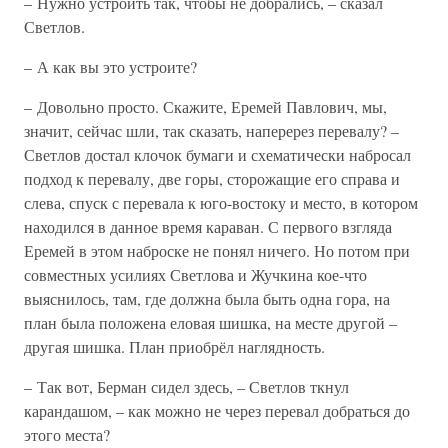
– Нужно устроить так, чтобы не добрались, – сказал
Светлов.
– А как вы это устроите?
– Довольно просто. Скажите, Еремей Павлович, мы,
значит, сейчас шли, так сказать, наперерез перевалу? –
Светлов достал клочок бумаги и схематически набросал
подход к перевалу, две горы, сторожащие его справа и
слева, спуск с перевала к юго-востоку и место, в котором
находился в данное время караван. С первого взгляда
Еремей в этом наброске не понял ничего. Но потом при
совместных усилиях Светлова и Жучкина кое-что
выяснилось, там, где должна была быть одна гора, на
план была положена еловая шишка, на месте другой –
другая шишка. План приобрёл наглядность.
– Так вот, Берман сидел здесь, – Светлов ткнул
карандашом, – как можно не через перевал добраться до
этого места?