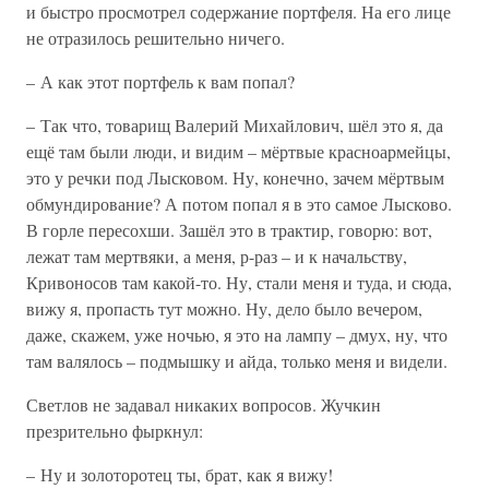
и быстро просмотрел содержание портфеля. На его лице
не отразилось решительно ничего.
– А как этот портфель к вам попал?
– Так что, товарищ Валерий Михайлович, шёл это я, да
ещё там были люди, и видим – мёртвые красноармейцы,
это у речки под Лысковом. Ну, конечно, зачем мёртвым
обмундирование? А потом попал я в это самое Лысково.
В горле пересохши. Зашёл это в трактир, говорю: вот,
лежат там мертвяки, а меня, р-раз – и к начальству,
Кривоносов там какой-то. Ну, стали меня и туда, и сюда,
вижу я, пропасть тут можно. Ну, дело было вечером,
даже, скажем, уже ночью, я это на лампу – дмух, ну, что
там валялось – подмышку и айда, только меня и видели.
Светлов не задавал никаких вопросов. Жучкин
презрительно фыркнул:
– Ну и золоторотец ты, брат, как я вижу!