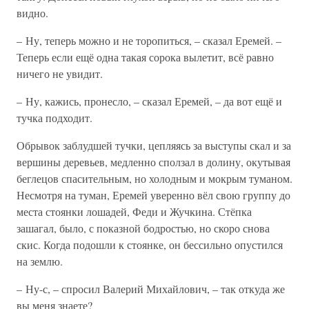
видно.
– Ну, теперь можно и не торопиться, – сказал Еремей. –
Теперь если ещё одна такая сорока вылетит, всё равно
ничего не увидит.
– Ну, кажись, пронесло, – сказал Еремей, – да вот ещё и
тучка подходит.
Обрывок заблудшей тучки, цепляясь за выступы скал и за
вершины деревьев, медленно сползал в долину, окутывая
беглецов спасительным, но холодным и мокрым туманом.
Несмотря на туман, Еремей уверенно вёл свою группу до
места стоянки лошадей, Феди и Жучкина. Стёпка
зашагал, было, с показной бодростью, но скоро снова
скис. Когда подошли к стоянке, он бессильно опустился
на землю.
– Ну-с, – спросил Валерий Михайлович, – так откуда же
вы меня знаете?