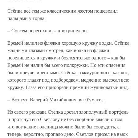
Стёпка всё тем же классическим жестом пошевелил
пальцами у горла:
– Совсем пересохши, – прохрипел он.
Еремей налил из фляжки хорошую кружку водки. Стёпка
жадными глазами смотрел, как водка из фляжки
переливается в кружку и боялся только одного – как бы
Еремей не налил бы всего полкружки. Но эти опасения
были преувеличенными. Стёпка, зажмурившись, как кот,
которого гладят под подбородком, медленно высосал всю
кружку. Глаза его приобрели прежний жуликоватый вид.
– Вот тут, Валерий Михайлович, все бумаги…
Из своего рюкзака Стёпка достал злополучный портфель
и протянул его Светлову не без скорбной мысли о том,
что вот какие голенища можно было бы соорудить, а
теперь, вероятно, пропало дело. Светлов присел на вьюк