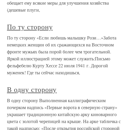
обещает ему всякие меры для улучшения хозяйства
(дешевые плуги,
По ту сторону
По ту сторону «Если любишь малышку Рози…»Забота
немецких женщин об их сражающихся на Восточном
фронте мужьях была порой более чем трогательной.
Яркой иллюстрацией этому может служить:Письмо
фельфебелю Курту Хессе 22 июля 1941 г. Дорогой
муженек! Где ты сейчас находишься,
В одну сторону
В одну сторону Выполненная каллиграфическим
почерком надпись «Первые ворота в северную страну»
украшает традиционную китайскую арку киноварного
цвета с золотой черепицей на крыше. На арке табличка с
такой надписью: «После открытия российской стороной