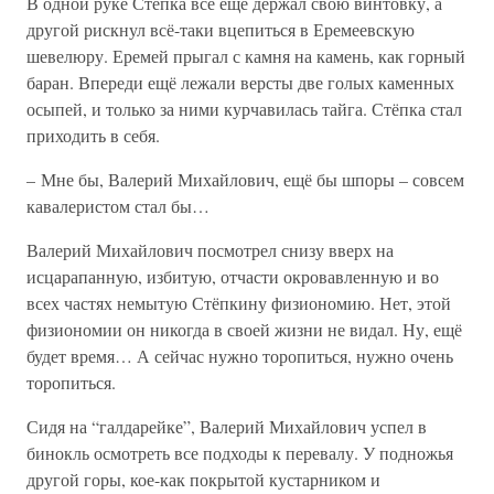
В одной руке Стёпка всё ещё держал свою винтовку, а
другой рискнул всё-таки вцепиться в Еремеевскую
шевелюру. Еремей прыгал с камня на камень, как горный
баран. Впереди ещё лежали версты две голых каменных
осыпей, и только за ними курчавилась тайга. Стёпка стал
приходить в себя.
– Мне бы, Валерий Михайлович, ещё бы шпоры – совсем
кавалеристом стал бы…
Валерий Михайлович посмотрел снизу вверх на
исцарапанную, избитую, отчасти окровавленную и во
всех частях немытую Стёпкину физиономию. Нет, этой
физиономии он никогда в своей жизни не видал. Ну, ещё
будет время… А сейчас нужно торопиться, нужно очень
торопиться.
Сидя на “галдарейке”, Валерий Михайлович успел в
бинокль осмотреть все подходы к перевалу. У подножья
другой горы, кое-как покрытой кустарником и