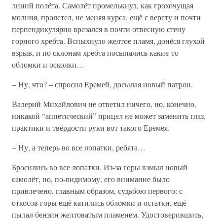
линий полёта. Самолёт промелькнул, как грохочущая
молния, пролетел, не меняя курса, ещё с версту и почти
перпендикулярно врезался в почти отвесную стену
горного хребта. Вспыхнуло желтое пламя, донёся глухой
взрыв, и по склонам хребта посыпались какие-то
обломки и осколки…
– Ну, что? – спросил Еремей, досылая новый патрон.
Валерий Михайлович не ответил ничего, но, конечно,
никакой “аппетический” прицел не может заменить глаз,
практики и твёрдости руки вот такого Еремея.
– Ну, а теперь во все лопатки, ребята…
Бросились во все лопатки. Из-за горы взмыл новый
самолёт, но, по-видимому, его внимание было
привлечено, главным образом, судьбою первого: с
откосов горы ещё катились обломки и остатки, ещё
пылал бензин желтоватым пламенем. Удостоверившись,