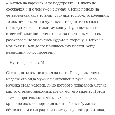
– Катись на карачках, а то подстрелят… Ничего не
соображая, ни о чем уже не думая, Степка пополз на
четвереньках куда-то вниз, стукаясь то лбом, то коленями,
то локтями о камни и чувствуя, что даже и его силы
приходят к окончательному концу. Пули щелкали по
отвесной каменной стене и, визжа противным визгом,
разочарованно уносились куда-то в сторону. Степка не
мог сказать, как долго пришлось ему ползти, когда
нездешний голос прорычал:
– Ну, теперь вставай!
Степка, шатаясь, поднялся на ноги. Перед ним стоял
медвежьего вида мужик с винтовкой в руке. Около
мужика стоял человек, лицо которого показалось Степке
как-то странно знакомым: где он мог его видеть? Потом
таежная зрительная память выхватила из
кривоносовского портфеля плотный лист бумаги с
объявлением о наградах за поимку научного работника, –