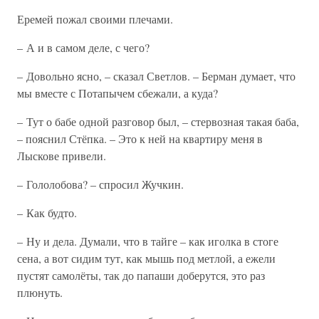
Еремей пожал своими плечами.
– А и в самом деле, с чего?
– Довольно ясно, – сказал Светлов. – Берман думает, что
мы вместе с Потапычем сбежали, а куда?
– Тут о бабе одной разговор был, – стервозная такая баба,
– пояснил Стёпка. – Это к ней на квартиру меня в
Лыскове привели.
– Гололобова? – спросил Жучкин.
– Как будто.
– Ну и дела. Думали, что в тайге – как иголка в стоге
сена, а вот сидим тут, как мышь под метлой, а ежели
пустят самолёты, так до папаши доберутся, это раз
плюнуть.