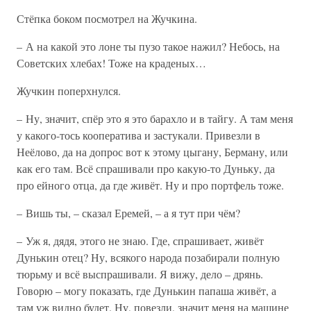
Стёпка боком посмотрел на Жучкина.
– А на какой это лоне ты пузо такое нажил? Небось, на
Советских хлебах! Тоже на краденых…
Жучкин поперхнулся.
– Ну, значит, спёр это я это барахло и в тайгу. А там меня
у какого-тось кооператива и застукали. Привезли в
Неёлово, да на допрос вот к этому цыгану, Берману, или
как его там. Всё спрашивали про какую-то Дуньку, да
про ейного отца, да где живёт. Ну и про портфель тоже.
– Вишь ты, – сказал Еремей, – а я тут при чём?
– Уж я, дядя, этого не знаю. Где, спрашивает, живёт
Дунькин отец? Ну, всякого народа позабирали полную
тюрьму и всё выспрашивали. Я вижу, дело – дрянь.
Говорю – могу показать, где Дунькин папаша живёт, а
там уж видно будет. Ну, повезли, значит меня на машине