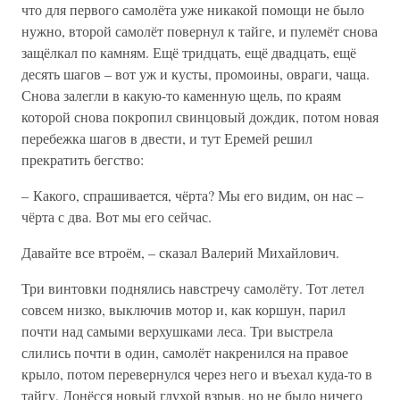
что для первого самолёта уже никакой помощи не было
нужно, второй самолёт повернул к тайге, и пулемёт снова
защёлкал по камням. Ещё тридцать, ещё двадцать, ещё
десять шагов – вот уж и кусты, промоины, овраги, чаща.
Снова залегли в какую-то каменную щель, по краям
которой снова покропил свинцовый дождик, потом новая
перебежка шагов в двести, и тут Еремей решил
прекратить бегство:
– Какого, спрашивается, чёрта? Мы его видим, он нас –
чёрта с два. Вот мы его сейчас.
Давайте все втроём, – сказал Валерий Михайлович.
Три винтовки поднялись навстречу самолёту. Тот летел
совсем низко, выключив мотор и, как коршун, парил
почти над самыми верхушками леса. Три выстрела
слились почти в один, самолёт накренился на правое
крыло, потом перевернулся через него и въехал куда-то в
тайгу. Донёсся новый глухой взрыв, но не было ничего