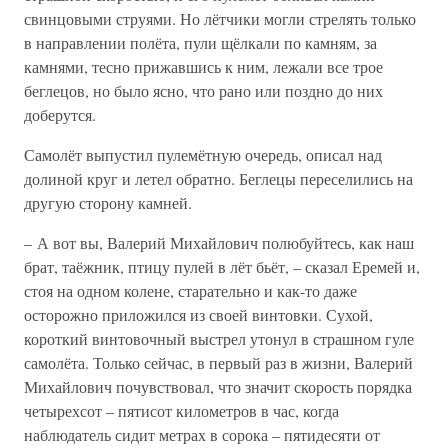
свинцовыми струями. Но лётчики могли стрелять только
в направлении полёта, пули щёлкали по камням, за
камнями, тесно прижавшись к ним, лежали все трое
беглецов, но было ясно, что рано или поздно до них
доберутся.
Самолёт выпустил пулемётную очередь, описал над
долиной круг и летел обратно. Беглецы переселились на
другую сторону камней.
– А вот вы, Валерий Михайлович полюбуйтесь, как наш
брат, таёжник, птицу пулей в лёт бьёт, – сказал Еремей и,
стоя на одном колене, старательно и как-то даже
осторожно приложился из своей винтовки. Сухой,
короткий винтовочный выстрел утонул в страшном гуле
самолёта. Только сейчас, в первый раз в жизни, Валерий
Михайлович почувствовал, что значит скорость порядка
четырехсот – пятисот километров в час, когда
наблюдатель сидит метрах в сорока – пятидесяти от