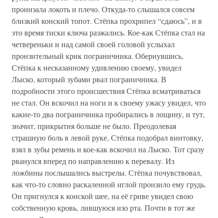
пронизала локоть и плечо. Откуда-то слышался совсем
близкий конский топот. Стёпка прохрипел “сдаюсь”, и в
это время тиски ключа разжались. Кое-как Стёпка стал на
четвереньки и над самой своей головой услыхал
пронзительный крик пограничника. Обернувшись,
Стёпка к несказанному удивлению своему, увидел
Лыско, который зубами рвал пограничника. В
подробности этого происшествия Стёпка всматриваться
не стал. Он вскочил на ноги и к своему ужасу увидел, что
какие-то два пограничника пробирались в лощину, и тут,
значит, прикрытия больше не было. Преодолевая
страшную боль в левой руке, Стёпка подобрал винтовку,
взял в зубы ремень и кое-как вскочил на Лыско. Тот сразу
рванулся вперед по направлению к перевалу. Из
ложбины послышались выстрелы. Стёпка почувствовал,
как что-то словно раскаленной иглой пронзило ему грудь.
Он пригнулся к конской шее, на её гриве увидел свою
собственную кровь, лившуюся изо рта. Почти в тот же