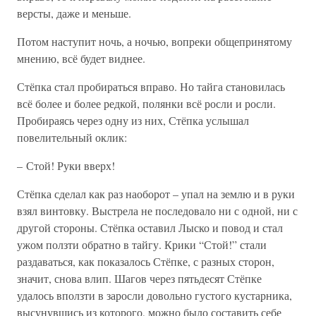
версты, даже и меньше.
Потом наступит ночь, а ночью, вопреки общепринятому
мнению, всё будет виднее.
Стёпка стал пробираться вправо. Но тайга становилась
всё более и более редкой, полянки всё росли и росли.
Пробираясь через одну из них, Стёпка услышал
повелительный оклик:
– Стой! Руки вверх!
Стёпка сделал как раз наоборот – упал на землю и в руки
взял винтовку. Выстрела не последовало ни с одной, ни с
другой стороны. Стёпка оставил Лыско и повод и стал
ужом ползти обратно в тайгу. Крики “Стой!” стали
раздаваться, как показалось Стёпке, с разных сторон,
значит, снова влип. Шагов через пятьдесят Стёпке
удалось вползти в заросли довольно густого кустарника,
высунувшись из которого, можно было составить себе