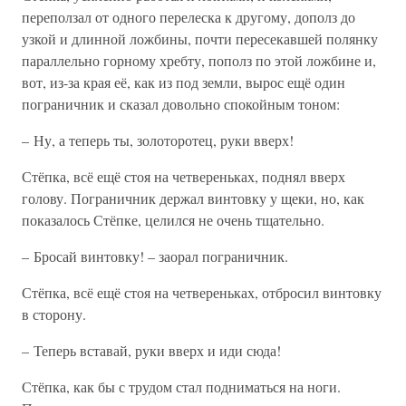
переползал от одного перелеска к другому, дополз до
узкой и длинной ложбины, почти пересекавшей полянку
параллельно горному хребту, пополз по этой ложбине и,
вот, из-за края её, как из под земли, вырос ещё один
пограничник и сказал довольно спокойным тоном:
– Ну, а теперь ты, золоторотец, руки вверх!
Стёпка, всё ещё стоя на четвереньках, поднял вверх
голову. Пограничник держал винтовку у щеки, но, как
показалось Стёпке, целился не очень тщательно.
– Бросай винтовку! – заорал пограничник.
Стёпка, всё ещё стоя на четвереньках, отбросил винтовку
в сторону.
– Теперь вставай, руки вверх и иди сюда!
Стёпка, как бы с трудом стал подниматься на ноги.