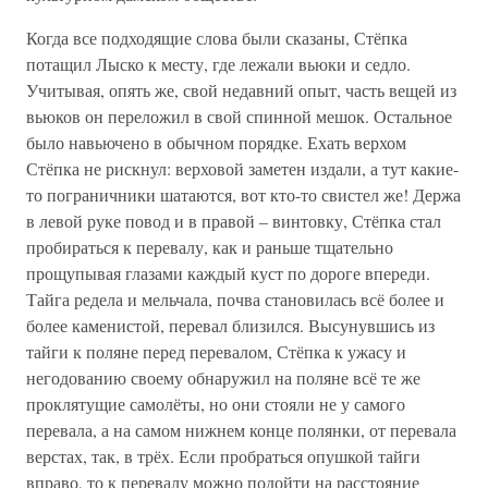
Когда все подходящие слова были сказаны, Стёпка
потащил Лыско к месту, где лежали вьюки и седло.
Учитывая, опять же, свой недавний опыт, часть вещей из
вьюков он переложил в свой спинной мешок. Остальное
было навьючено в обычном порядке. Ехать верхом
Стёпка не рискнул: верховой заметен издали, а тут какие-
то пограничники шатаются, вот кто-то свистел же! Держа
в левой руке повод и в правой – винтовку, Стёпка стал
пробираться к перевалу, как и раньше тщательно
прощупывая глазами каждый куст по дороге впереди.
Тайга редела и мельчала, почва становилась всё более и
более каменистой, перевал близился. Высунувшись из
тайги к поляне перед перевалом, Стёпка к ужасу и
негодованию своему обнаружил на поляне всё те же
проклятущие самолёты, но они стояли не у самого
перевала, а на самом нижнем конце полянки, от перевала
верстах, так, в трёх. Если пробраться опушкой тайги
вправо, то к перевалу можно подойти на расстояние