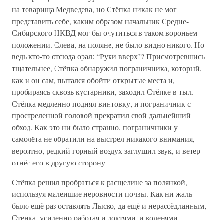
на товарища Медведева, но Стёпка никак не мог
представить себе, каким образом начальник Средне-
Сибирского НКВД мог бы очутиться в таком вороньем
положении. Слева, на поляне, не было видно никого. Но
ведь кто-то отсюда орал: “Руки вверх”? Присмотревшись
тщательнее, Стёпка обнаружил пограничника, который,
как и он сам, пытался обойти открытые места и,
пробираясь сквозь кустарники, заходил Стёпке в тыл.
Стёпка медленно поднял винтовку, и пограничник с
простреленной головой прекратил свой дальнейший
обход. Как это ни было странно, пограничники у
самолёта не обратили на выстрел никакого внимания,
вероятно, редкий горный воздух заглушил звук, и ветер
отнёс его в другую сторону.
Стёпка решил пробраться к расщелине за полянкой,
используя малейшие неровности почвы. Как ни жаль
было ещё раз оставлять Лыско, да ещё и нерассёдланным,
Стенка, усиленно работая и локтями, и коленями,