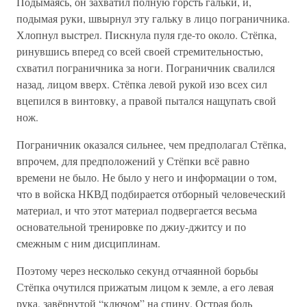
Подымаясь, он захватил полную горсть гальки, и,
подымая руки, швырнул эту гальку в лицо пограничника.
Хлопнул выстрел. Пискнула пуля где-то около. Стёпка,
ринувшись вперед со всей своей стремительностью,
схватил пограничника за ноги. Пограничник свалился
назад, лицом вверх. Стёпка левой рукой изо всех сил
вцепился в винтовку, а правой пытался нащупать свой
нож.
Пограничник оказался сильнее, чем предполагал Стёпка,
впрочем, для предположений у Стёпки всё равно
времени не было. Не было у него и информации о том,
что в войска НКВД подбирается отборный человеческий
материал, и что этот материал подвергается весьма
основательной тренировке по джиу-джитсу и по
смежным с ним дисциплинам.
Поэтому через несколько секунд отчаянной борьбы
Стёпка очутился прижатым лицом к земле, а его левая
рука, завёрнутой “ключом” на спину. Острая боль