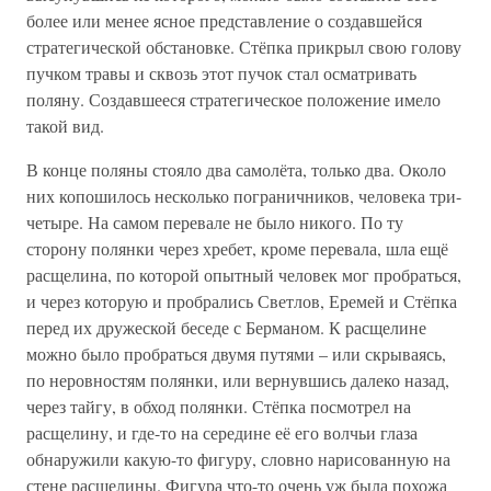
более или менее ясное представление о создавшейся
стратегической обстановке. Стёпка прикрыл свою голову
пучком травы и сквозь этот пучок стал осматривать
поляну. Создавшееся стратегическое положение имело
такой вид.
В конце поляны стояло два самолёта, только два. Около
них копошилось несколько пограничников, человека три-
четыре. На самом перевале не было никого. По ту
сторону полянки через хребет, кроме перевала, шла ещё
расщелина, по которой опытный человек мог пробраться,
и через которую и пробрались Светлов, Еремей и Стёпка
перед их дружеской беседе с Берманом. К расщелине
можно было пробраться двумя путями – или скрываясь,
по неровностям полянки, или вернувшись далеко назад,
через тайгу, в обход полянки. Стёпка посмотрел на
расщелину, и где-то на середине её его волчьи глаза
обнаружили какую-то фигуру, словно нарисованную на
стене расщелины. Фигура что-то очень уж была похожа