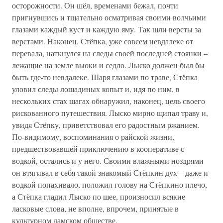
осторожности. Он шёл, временами бежал, почти
пригнувшись и тщательно осматривая своими волчьими
глазами каждый куст и каждую яму. Так шли версты за
верстами. Наконец, Стёпка, уже совсем невдалеке от
перевала, наткнулся на следы своей последней стоянки –
лежащие на земле вьюки и седло. Лыско должен был бы
быть где-то невдалеке. Шаря глазами по траве, Стёпка
уловил следы лошадиных копыт и, идя по ним, в
нескольких стах шагах обнаружил, наконец, цель своего
рискованного путешествия. Лыско мирно щипал траву и,
увидя Стёпку, приветствовал его радостным ржанием.
По-видимому, воспоминания о райской жизни,
предшествовавшей приключению в кооперативе с
водкой, остались и у него. Своими влажными ноздрями
он втягивал в себя такой знакомый Стёпкин дух – даже и
водкой попахивало, положил голову на Стёпкино плечо,
а Стёпка гладил Лыско по шее, произносил всякие
ласковые слова, не вполне, впрочем, принятые в
культурном дамском обществе.