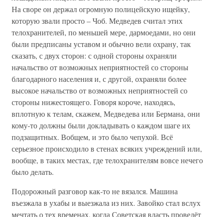
На своре он держал огромную полицейскую ищейку,
которую звали просто – Чоб. Медведев считал этих
телохранителей, по меньшей мере, дармоедами, но они
были предписаны уставом и обычно вели охрану, так
сказать, с двух сторон: с одной стороны охраняли
начальство от возможных неприятностей со стороны
благодарного населения и, с другой, охраняли более
высокое начальство от возможных неприятностей со
стороны нижестоящего. Говоря короче, находясь,
вплотную к телам, скажем, Медведева или Бермана, они
кому-то должны были докладывать о каждом шаге их
подзащитных. Вобщем, и это было чепухой. Всё
серьезное происходило в стенах всяких учреждений или,
вообще, в таких местах, где телохранителям вовсе нечего
было делать.
Подорожный разговор как-то не вязался. Машина
въезжала в ухабы и выезжала из них. Завойко стал вслух
мечтать о тех временах, когда Советская власть проведёт