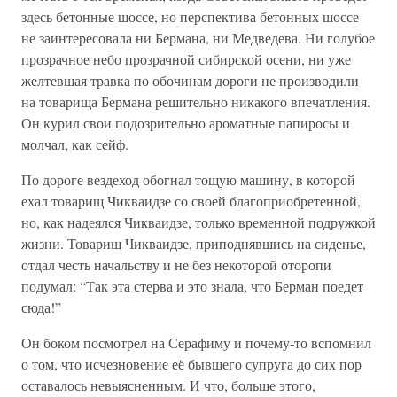
здесь бетонные шоссе, но перспектива бетонных шоссе
не заинтересовала ни Бермана, ни Медведева. Ни голубое
прозрачное небо прозрачной сибирской осени, ни уже
желтевшая травка по обочинам дороги не производили
на товарища Бермана решительно никакого впечатления.
Он курил свои подозрительно ароматные папиросы и
молчал, как сейф.
По дороге вездеход обогнал тощую машину, в которой
ехал товарищ Чикваидзе со своей благоприобретенной,
но, как надеялся Чикваидзе, только временной подружкой
жизни. Товарищ Чикваидзе, приподнявшись на сиденье,
отдал честь начальству и не без некоторой оторопи
подумал: “Так эта стерва и это знала, что Берман поедет
сюда!”
Он боком посмотрел на Серафиму и почему-то вспомнил
о том, что исчезновение её бывшего супруга до сих пор
оставалось невыясненным. И что, больше этого,