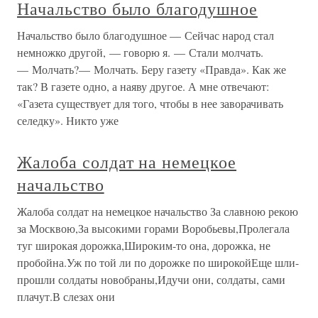
Начальство было благодушное
Начальство было благодушное — Сейчас народ стал
немножко другой, — говорю я. — Стали молчать.
— Молчать?— Молчать. Беру газету «Правда». Как же
так? В газете одно, а наяву другое. А мне отвечают:
«Газета существует для того, чтобы в нее заворачивать
селедку». Никто уже
Жалоба солдат на немецкое
начальство
Жалоба солдат на немецкое начальство За славною рекою
за Москвою,За высокими горами Воробьевы,Пролегала
туг широкая дорожка,Широким-то она, дорожка, не
пробойна.Уж по той ли по дорожке по широкойЕще шли-
прошли солдаты новобраны,Идучи они, солдаты, сами
плачут.В слезах они