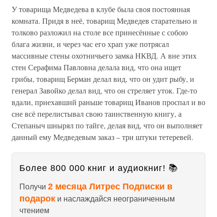
У товарища Медведева в клубе была своя постоянная
комната. Придя в неё, товарищ Медведев старательно и
толково разложил на столе все принесённые с собою
блага жизни, и через час его храп уже потрясал
массивные стены охотничьего замка НКВД. А вне этих
стен Серафима Павловна делала вид, что она ищет
грибы, товарищ Берман делал вид, что он удит рыбу, и
генерал Завойко делал вид, что он стреляет уток. Где-то
вдали, приехавший раньше товарищ Иванов проспал и во
сне всё перелистывал свою таинственную книгу, а
Степаныч шнырял по тайге, делая вид, что он выполняет
данный ему Медведевым заказ – три штуки тетеревей.
Более 800 000 книг и аудиокниг! 📚
2 месяца Литрес Подписки в
Получи
подарок
и наслаждайся неограниченным
чтением