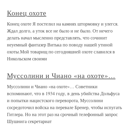
Конец охоте
Конец охоте Я постелил на камнях штормовку и улегся.
Ждал долго, а уток все не было и не было. От нечего
делать начал мысленно представлять, что сочинит
неуемный фантазер Витька по поводу нашей утиной
охоты.Мой товарищ по сегодняшней охоте славился в
Никольском своими
Муссолини и Чиано «на охоте»…
Муссолини и Чиано «на охоте»… Советники
вспоминают, что в 1934 году, в день убийства Дольфуса
и попытки нацистского переворота, Муссолини
сосредоточил войска на перевале Бренер, чтобы испугать
Гитлера. Но на этот раз на срочный телефонный запрос
Шушнига секретариат