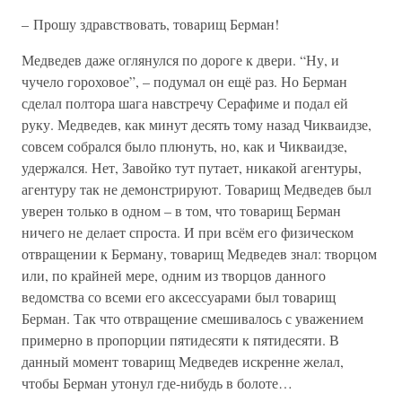
– Прошу здравствовать, товарищ Берман!
Медведев даже оглянулся по дороге к двери. “Ну, и
чучело гороховое”, – подумал он ещё раз. Но Берман
сделал полтора шага навстречу Серафиме и подал ей
руку. Медведев, как минут десять тому назад Чикваидзе,
совсем собрался было плюнуть, но, как и Чикваидзе,
удержался. Нет, Завойко тут путает, никакой агентуры,
агентуру так не демонстрируют. Товарищ Медведев был
уверен только в одном – в том, что товарищ Берман
ничего не делает спроста. И при всём его физическом
отвращении к Берману, товарищ Медведев знал: творцом
или, по крайней мере, одним из творцов данного
ведомства со всеми его аксессуарами был товарищ
Берман. Так что отвращение смешивалось с уважением
примерно в пропорции пятидесяти к пятидесяти. В
данный момент товарищ Медведев искренне желал,
чтобы Берман утонул где-нибудь в болоте…