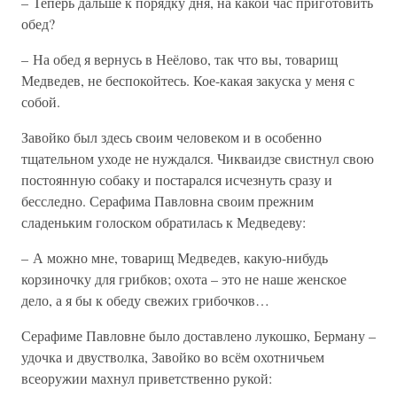
– Теперь дальше к порядку дня, на какой час приготовить
обед?
– На обед я вернусь в Неёлово, так что вы, товарищ
Медведев, не беспокойтесь. Кое-какая закуска у меня с
собой.
Завойко был здесь своим человеком и в особенно
тщательном уходе не нуждался. Чикваидзе свистнул свою
постоянную собаку и постарался исчезнуть сразу и
бесследно. Серафима Павловна своим прежним
сладеньким голоском обратилась к Медведеву:
– А можно мне, товарищ Медведев, какую-нибудь
корзиночку для грибков; охота – это не наше женское
дело, а я бы к обеду свежих грибочков…
Серафиме Павловне было доставлено лукошко, Берману –
удочка и двустволка, Завойко во всём охотничьем
всеоружии махнул приветственно рукой: