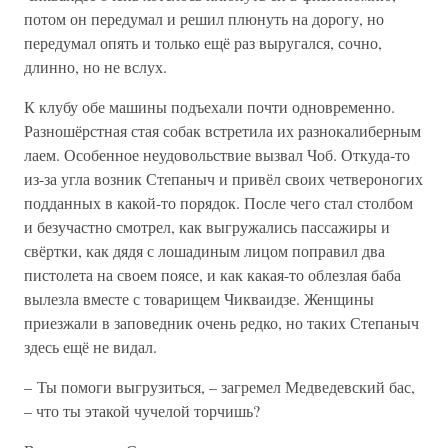
потом он передумал и решил плюнуть на дорогу, но
передумал опять и только ещё раз выругался, сочно,
длинно, но не вслух.
К клубу обе машины подъехали почти одновременно.
Разношёрстная стая собак встретила их разнокалиберным
лаем. Особенное неудовольствие вызвал Чоб. Откуда-то
из-за угла возник Степаныч и привёл своих четвероногих
подданных в какой-то порядок. После чего стал столбом
и безучастно смотрел, как выгружались пассажиры и
свёртки, как дядя с лошадиным лицом поправил два
пистолета на своем поясе, и как какая-то облезлая баба
вылезла вместе с товарищем Чикваидзе. Женщины
приезжали в заповедник очень редко, но таких Степаныч
здесь ещё не видал.
– Ты помоги выгрузиться, – загремел Медведевский бас,
– что ты этакой чучелой торчишь?