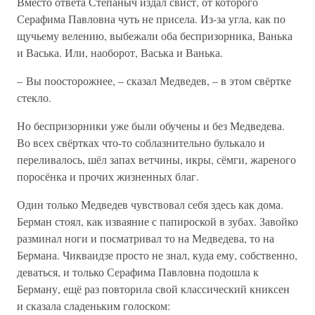
Вместо ответа Степаныч издал свист, от которого
Серафима Павловна чуть не присела. Из-за угла, как по
щучьему велению, выбежали оба беспризорника, Ванька
и Васька. Или, наоборот, Васька и Ванька.
– Вы поосторожнее, – сказал Медведев, – в этом свёртке
стекло.
Но беспризорники уже были обучены и без Медведева.
Во всех свёртках что-то соблазнительно булькало и
переливалось, шёл запах ветчины, икры, сёмги, жареного
поросёнка и прочих жизненных благ.
Один только Медведев чувствовал себя здесь как дома.
Берман стоял, как изваяние с папироской в зубах. Завойко
разминал ноги и посматривал то на Медведева, то на
Бермана. Чикваидзе просто не знал, куда ему, собственно,
деваться, и только Серафима Павловна подошла к
Берману, ещё раз повторила свой классический книксен
и сказала сладеньким голоском: