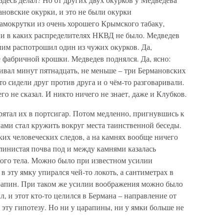
ановские окурки, и это не были окурки
амокрутки из очень хорошего Крымского табаку,
 ни в каких распределителях НКВД не было. Медведев
 ним распотрошил один из чужих окурков. Да,
 фабричной крошки. Медведев поднялся. Да, ясно:
аривал минут пятнадцать, не меньше – три Бермановских
то сидели друг против друга и о чём-то разговаривали.
о не сказал. И никто ничего не знает, даже и Клубков.
рятал их в портсигар. Потом медленно, пригнувшись к
ами стал кружить вокруг места таинственной беседы.
ких человеческих следов, а на камнях вообще ничего
глинистая почва под и между камнями казалась
кого тела. Можно было при известном усилии
в эту ямку упирался чей-то локоть, а сантиметрах в
арапин. При таком же усилии воображения можно было
ал, и этот кто-то целился в Бермана – направление от
 эту гипотезу. Но ни у царапины, ни у ямки больше не