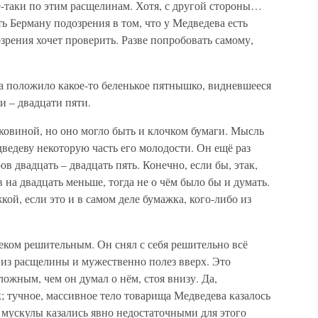
сё-таки по этим расщелинам. Хотя, с другой стороны…
ь Берману подозрения в том, что у Медведева есть
озрения хочет проверить. Разве попробовать самому,
 положило какое-то беленькое пятнышко, видневшееся
и – двадцати пяти.
ковиной, но оно могло быть и клочком бумаги. Мысль
ведеву некоторую часть его молодости. Он ещё раз
ов двадцать – двадцать пять. Конечно, если бы, этак,
 на двадцать меньше, тогда не о чём было бы и думать.
кой, если это и в самом деле бумажка, кого-либо из
еком решительным. Он снял с себя решительно всё
 из расщелины и мужественно полез вверх. Это
ложным, чем он думал о нём, стоя внизу. Да,
 тучное, массивное тело товарища Медведева казалось
 мускулы казались явно недостаточными для этого