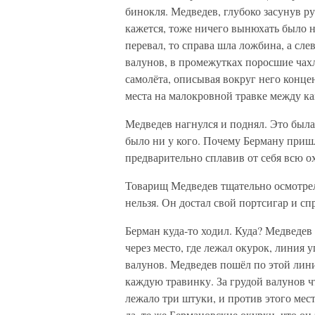
бинокля. Медведев, глубоко засунув р
кажется, тоже ничего вынюхать было н
перевал, то справа шла ложбина, а сле
валунов, в промежутках поросшие чах
самолёта, описывая вокруг него конце
места на малокровной травке между 
Медведев нагнулся и поднял. Это была
было ни у кого. Почему Берману пришл
предварительно сплавив от себя всю о
Товарищ Медведев тщательно осмотрел 
нельзя. Он достал свой портсигар и сп
Берман куда-то ходил. Куда? Медведев
через место, где лежал окурок, линия
валунов. Медведев пошёл по этой лин
каждую травинку. За грудой валунов чт
лежало три штуки, и против этого мест
да, те же Бермановские окурки, что он