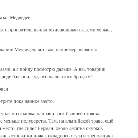
казал Медведев.
ек с пронзительны-вынюхивающими глазами хорька,
оварищ Медведев, вот там, например, валяется
зами, а я пойду посмотрю дальше. А вы, товарищ
вроде балкона, куда втащали этого бродягу?
ован.
трите пока данное место.
тупая по осыпям, направился к бывшей стоянке
не меньше полуверсты. Там, на альпийской траве, ещё
место, где сидел Берман: около десятка окурков
нились отпечатки ножек складного стула и треножника