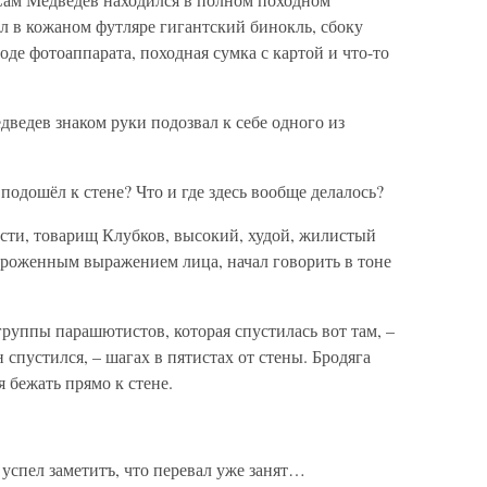
л в кожаном футляре гигантский бинокль, сбоку
роде фотоаппарата, походная сумка с картой и что-то
ведев знаком руки подозвал к себе одного из
 подошёл к стене? Что и где здесь вообще делалось?
сти, товарищ Клубков, высокий, худой, жилистый
ороженным выражением лица, начал говорить в тоне
группы парашютистов, которая спустилась вот там, –
 спустился, – шагах в пятистах от стены. Бродяга
я бежать прямо к стене.
 успел заметитъ, что перевал уже занят…