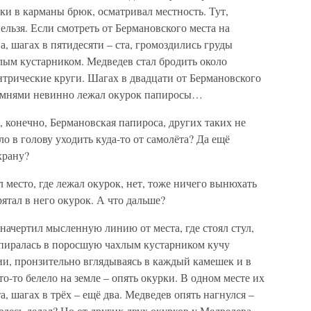
уки в карманы брюк, осматривал местность. Тут,
ельзя. Если смотреть от Бермановского места на
ва, шагах в пятидесяти – ста, громоздились груды
лым кустарником. Медведев стал бродить около
нтрические круги. Шагах в двадцати от Бермановского
камнями невинно лежал окурок папиросы…
, конечно, Бермановская папироса, других таких не
о в голову уходить куда-то от самолёта? Да ещё
храну?
место, где лежал окурок, нет, тоже ничего вынюхать
рятал в него окурок. А что дальше?
 начертил мысленную линию от места, где стоял стул,
 упиралась в поросшую чахлым кустарником кучу
ии, пронзительно вглядываясь в каждый камешек и в
о-то белело на земле – опять окурки. В одном месте их
а, шагах в трёх – ещё два. Медведев опять нагнулся –
 здесь делал? Но от других двух окурков у Медведева