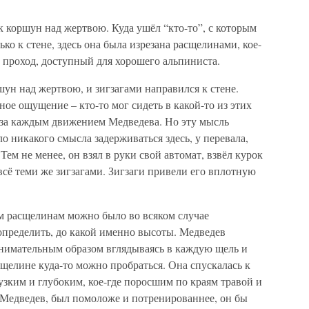
 коршун над жертвою. Куда ушёл “кто-то”, с которым
ко к стене, здесь она была изрезана расщелинами, кое-
ь проход, доступный для хорошего альпиниста.
шун над жертвою, и зигзагами направился к стене.
ное ощущение – кто-то мог сидеть в какой-то из этих
 за каждым движением Медведева. Но эту мысль
о никакого смысла задерживаться здесь, у перевала,
ем не менее, он взял в руки свой автомат, взвёл курок
всё теми же зигзагами. Зигзаги привели его вплотную
им расщелинам можно было во всяком случае
 определить, до какой именно высоты. Медведев
нимательным образом вглядываясь в каждую щель и
сщелине куда-то можно пробраться. Она спускалась к
зким и глубоким, кое-где поросшим по краям травой и
, Медведев, был помоложе и потренированнее, он бы