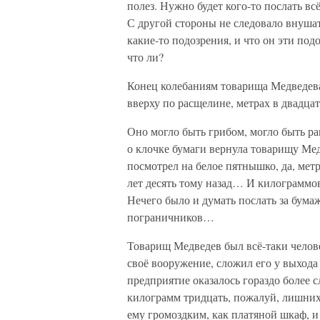
полез. Нужно будет кого-то послать в
С другой стороны не следовало внушат
какие-то подозрения, и что он эти под
что ли?
Конец колебаниям товарища Медведева
вверху по расщелине, метрах в двадцат
Оно могло быть грибом, могло быть ра
о клочке бумаги вернула товарищу Мед
посмотрел на белое пятнышко, да, метр
лет десять тому назад… И килограммов
Нечего было и думать послать за бумаж
пограничников…
Товарищ Медведев был всё-таки челов
своё вооружение, сложил его у выхода
предприятие оказалось гораздо более с
килограмм тридцать, пожалуй, лишних;
ему громоздким, как платяной шкаф, и