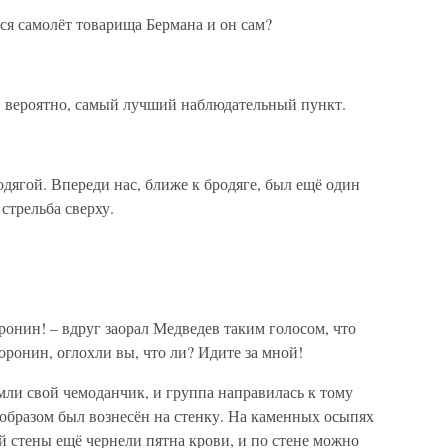
лся самолёт товарища Бермана и он сам?
о, вероятно, самый лучший наблюдательный пункт.
дягой. Впереди нас, ближе к бродяге, был ещё один
стрельба сверху.
онин! – вдруг заорал Медведев таким голосом, что
оронин, оглохли вы, что ли? Идите за мной!
мли свой чемоданчик, и группа направилась к тому
 образом был вознесён на стенку. На каменных осыпях
ой стены ещё чернели пятна крови, и по стене можно