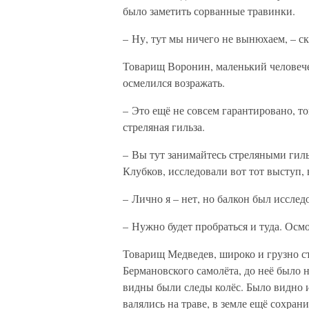
было заметить сорванные травинки.
– Ну, тут мы ничего не вынюхаем, – с
Товарищ Воронин, маленький человеч
осмелился возражать.
– Это ещё не совсем гарантировано, т
стреляная гильза.
– Вы тут занимайтесь стреляными гиль
Клубков, исследовали вот тот выступ, 
– Лично я – нет, но балкон был исслед
– Нужно будет пробраться и туда. Осмо
Товарищ Медведев, широко и грузно с
Бермановского самолёта, до неё было 
видны были следы колёс. Было видно и 
валялись на траве, в земле ещё сохра