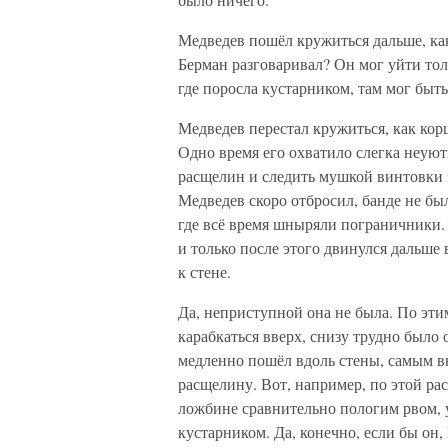
Медведев пошёл кружиться дальше, как
Берман разговаривал? Он мог уйти толь
где поросла кустарником, там мог быт
Медведев перестал кружиться, как кор
Одно время его охватило слегка неуют
расщелин и следить мушкой винтовки
Медведев скоро отбросил, банде не был
где всё время шныряли пограничники. Т
и только после этого двинулся дальше 
к стене.
Да, неприступной она не была. По эт
карабкаться вверх, снизу трудно было
медленно пошёл вдоль стены, самым в
расщелину. Вот, например, по этой ра
ложбине сравнительно пологим рвом, у
кустарником. Да, конечно, если бы он