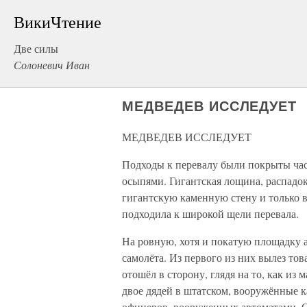
ВикиЧтение
Две силы
Солоневич Иван
МЕДВЕДЕВ ИССЛЕДУЕТ
МЕДВЕДЕВ ИССЛЕДУЕТ
Подходы к перевалу были покрыты ча
осыпями. Гигантская лощина, распадок
гигантскую каменную стену и только в
подходила к широкой щели перевала.
На ровную, хотя и покатую площадку 
самолёта. Из первого из них вылез то
отошёл в сторону, глядя на то, как из
двое дядей в штатском, вооружённые 
офицеров, вооруженных автоматами. 