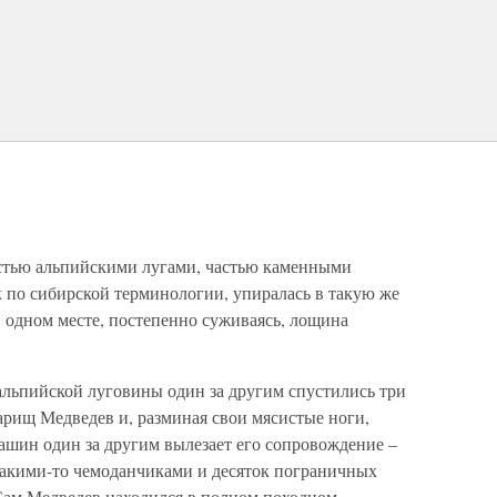
стью альпийскими лугами, частью каменными
 по сибирской терминологии, упиралась в такую же
 одном месте, постепенно суживаясь, лощина
альпийской луговины один за другим спустились три
варищ Медведев и, разминая свои мясистые ноги,
 машин один за другим вылезает его сопровождение –
какими-то чемоданчиками и десяток пограничных
Сам Медведев находился в полном походном