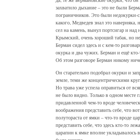
захватило дыхание – это не были Берм
пограничников. Это были недокурки-с
какого, Медведев знал это наверняка,
сел на камень, вынул портсигар и над
Крымский, очень хороший табак, но не
Берман сидел здесь и с кем-то разгов
окурка и два чужих. Берман и ещё кто-
Об этом разговоре Берман никому ничег
Он старательно подобрал окурки и зап
земле, теми же концентрическими круг
Но трава уже успела оправиться от вся
не было видно. Только в одном месте 
придавленной чем-то вроде человечес
воображения представить себе, что вот 
полутораста от ямки – что-то вроде ц
представить себе, что здесь кто-то леж
царапин к ямке вполне укладывалось в
было ничего.