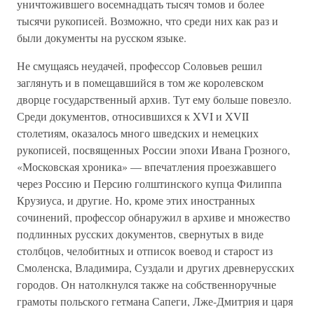
уничтожившего восемнадцать тысяч томов и более
тысячи рукописей. Возможно, что среди них как раз и
были документы на русском языке.
Не смущаясь неудачей, профессор Соловьев решил
заглянуть и в помещавшийся в том же королевском
дворце государственный архив. Тут ему больше повезло.
Среди документов, относившихся к XVI и XVII
столетиям, оказалось много шведских и немецких
рукописей, посвященных России эпохи Ивана Грозного,
«Московская хроника» — впечатления проезжавшего
через Россию и Персию голштинского купца Филиппа
Крузиуса, и другие. Но, кроме этих иностранных
сочинений, профессор обнаружил в архиве и множество
подлинных русских документов, свернутых в виде
столбцов, челобитных и отписок воевод и старост из
Смоленска, Владимира, Суздали и других древнерусских
городов. Он натолкнулся также на собственноручные
грамоты польского гетмана Сапеги, Лже-Дмитрия и царя