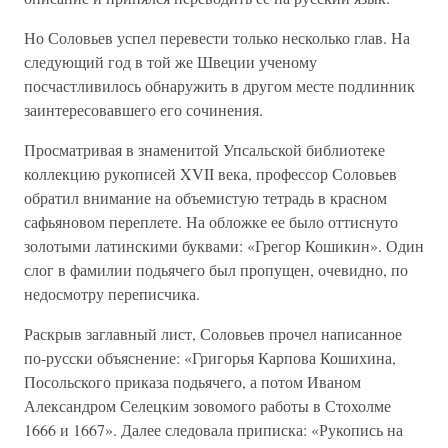
Но Соловьев успел перевести только несколько глав. На
следующий год в той же Швеции ученому
посчастливилось обнаружить в другом месте подлинник
заинтересовавшего его сочинения.
Просматривая в знаменитой Упсальской библиотеке
коллекцию рукописей XVII века, профессор Соловьев
обратил внимание на объемистую тетрадь в красном
сафьяновом переплете. На обложке ее было оттиснуто
золотыми латинскими буквами: «Грегор Кошикин». Один
слог в фамилии подьячего был пропущен, очевидно, по
недосмотру переписчика.
Раскрыв заглавный лист, Соловьев прочел написанное
по-русски объяснение: «Григорья Карпова Кошихина,
Посольского приказа подьячего, а потом Иваном
Александром Селецким зовомого работы в Стохолме
1666 и 1667». Далее следовала приписка: «Рукопись на