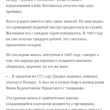
вздорожанием хлеба, Котошихин получил еще одну
прибавку.
Всего в книге имеется пять таких записей. По ним видно,
что проворный подьячий быстро продвигался по службе.
Жалованье его с каждым годом повышалось. В 1663 году
он уже получал тридцать рублей, что считалось
приличным окладом.
Но последняя запись, внесенная в 1665 году, говорит о
том, что карьера расторопного подьячего внезапно
оборвалась, впрочем, по его же вине:
«…В прошлом во 172 году Гришка своровал, изменил,
отъехал в Польшу. А был он в полках бояр и воевод князя
Якова Куденетовича Черкасского с товарыщи».
Эта краткая запись в сравнительно хорошо
сохранившейся платежной ведомости о чрезмерном
проворстве способного канцеляриста, вероятно, осталась