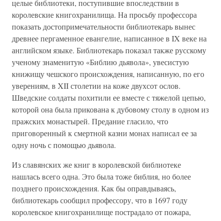
целые библиотеки, поступившие впоследствии в
королевские книгохранилища. На просьбу профессора
показать достопримечательности библиотекарь вынес
древнее пергаменное евангелие, написанное в IX веке на
английском языке. Библиотекарь показал также русскому
ученому знаменитую «Библию дьявола», увесистую
книжищу чешского происхождения, написанную, по его
уверениям, в XII столетии на коже двухсот ослов.
Шведские солдаты похитили ее вместе с тяжелой цепью,
которой она была прикована к дубовому столу в одном из
пражских монастырей. Предание гласило, что
приговоренный к смертной казни монах написал ее за
одну ночь с помощью дьявола.
Из славянских же книг в королевской библиотеке
нашлась всего одна. Это была тоже библия, но более
позднего происхождения. Как бы оправдываясь,
библиотекарь сообщил профессору, что в 1697 году
королевское книгохранилище пострадало от пожара,