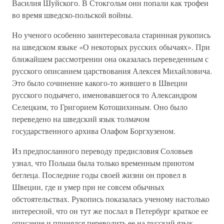
Василия Шуйского. В Стокгольм они попали как трофеи
во время шведско-польской войны.
Но ученого особенно заинтересовала старинная рукопись
на шведском языке «О некоторых русских обычаях». При
ближайшем рассмотрении она оказалась переведенным с
русского описанием царствования Алексея Михайловича.
Это было сочинение какого-то жившего в Швеции
русского подьячего, именовавшегося то Александром
Селецким, то Григорием Котошихиным. Оно было
переведено на шведский язык толмачом
государственного архива Олафом Боргхузеном.
Из предпосланного переводу предисловия Соловьев
узнал, что Польша была только временным приютом
беглеца. Последние годы своей жизни он провел в
Швеции, где и умер при не совсем обычных
обстоятельствах. Рукопись показалась ученому настолько
интересной, что он тут же послал в Петербург краткое ее
описание и принялся переводить ее на русский язык.