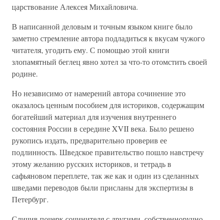
царствование Алексея Михайловича.
В написанной деловым и точным языком книге было
заметно стремление автора подладиться к вкусам чужого
читателя, угодить ему. С помощью этой книги
злопамятный беглец явно хотел за что-то отомстить своей
родине.
Но независимо от намерений автора сочинение это
оказалось ценным пособием для историков, содержащим
богатейший материал для изучения внутреннего
состояния России в середине XVII века. Было решено
рукопись издать, предварительно проверив ее
подлинность. Шведское правительство пошло навстречу
этому желанию русских историков, и тетрадь в
сафьяновом переплете, так же как и один из сделанных
шведами переводов были присланы для экспертизы в
Петербург.
Сличив почерк сочинителя с другими, собственноручно