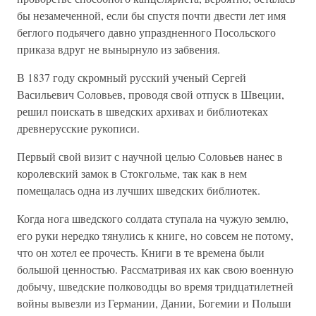
бы незамеченной, если бы спустя почти двести лет имя
беглого подьячего давно упраздненного Посольского
приказа вдруг не вынырнуло из забвения.
В 1837 году скромный русский ученый Сергей
Васильевич Соловьев, проводя свой отпуск в Швеции,
решил поискать в шведских архивах и библиотеках
древнерусские рукописи.
Первый свой визит с научной целью Соловьев нанес в
королевский замок в Стокгольме, так как в нем
помещалась одна из лучших шведских библиотек.
Когда нога шведского солдата ступала на чужую землю,
его руки нередко тянулись к книге, но совсем не потому,
что он хотел ее прочесть. Книги в те времена были
большой ценностью. Рассматривая их как свою военную
добычу, шведские полководцы во время тридцатилетней
войны вывезли из Германии, Дании, Богемии и Польши