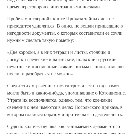
время переговоров с иностранными послами.
Пробелам в «черной» книге Приказа тайных дел не
приходится удивляться. В опись не вошли пришедшие в
негодности документы, о которых составители ее сочли
нужным сделать такую пометку:
«Две коробьи, а в них тетради и листы, столбцы и
лоскутки греческие и латинские, польские и русские,
печатные и письменные всякие; письма сгнили, и мыши
поели, и разобраться не можно».
Среди этих утраченных почти триста лет назад грамот
могли быть и какие-нибудь, упоминавшие о Котошихине.
Утрата их восполняется, однако, тем, что кое-какие
сведения о нем имеются в делах Посольского приказа, в
котором главным образом и протекала его деятельность.
Судя по количеству шкафов, занимаемых делами этого
приказа в Центральном государственном архиве древних