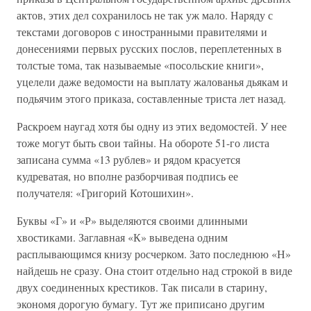
актов, этих дел сохранилось не так уж мало. Наряду с
текстами договоров с иностранными правителями и
донесениями первых русских послов, переплетенных в
толстые тома, так называемые «посольские книги»,
уцелели даже ведомости на выплату жалованья дьякам и
подьячим этого приказа, составленные триста лет назад.
Раскроем наугад хотя бы одну из этих ведомостей. У нее
тоже могут быть свои тайны. На обороте 51-го листа
записана сумма «13 рублев» и рядом красуется
кудреватая, но вполне разборчивая подпись ее
получателя: «Григорий Котошихин».
Буквы «Г» и «Р» выделяются своими длинными
хвостиками. Заглавная «К» выведена одним
расплывающимся книзу росчерком. Зато последнюю «Н»
найдешь не сразу. Она стоит отдельно над строкой в виде
двух соединенных крестиков. Так писали в старину,
экономя дорогую бумагу. Тут же приписано другим