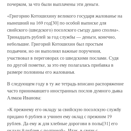
почерком, за что были выплачены эти деньги.
«Григорию Котошихину великого государя жалованье на
нынешний на 169 год[30] по особой выписке для
свийского (шведского) посолского съезду дано сполна».
Тринадцать рублей за год службы — деньги, конечно,
небольшие. Григорий Котошихин был простым
подьячим, но он выполнял важные поручения,
участвовал в переговорах со шведскими послами. Судя
по другой пометке, за это ему полагалась прибавка в
размере половины его жалованья.
В следующем году в ту же тетрадь вписано распоряжение
часто принимавшего иностранных послов думного дьяка
Алмаза Иванова:
«К прежнему его окладу за свийскую посолскую службу
придано 6 рублев и учинен ему оклад с прежним 19
рублев. Да ему ж для хлебные дорогови в полы[31] его
окладу 9 рублев с полтиной». Итак, в связи с