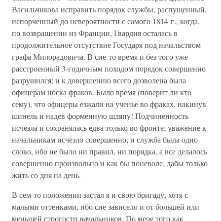
Васильчикова исправить порядок службы, распущенный,
испорченный до невероятности с самого 1814 г., когда,
по возвращении из Франции, Гвардия осталась в
продолжительное отсутствие Государя под начальством
графа Милорадовича. В сие-то время и без того уже
расстроенный 3-годичным походом порядок совершенно
разрушился; и к довершению всего дозволена была
офицерам носка фраков. Было время (поверит ли кто
сему), что офицеры езжали на ученье во фраках, накинув
шинель и надев форменную шляпу! Подчиненность
исчезла и сохранялась едва только во фронте; уважение к
начальникам исчезло совершенно, и служба была одно
слово, ибо не было ни правил, ни порядка, а все делалось
совершенно произвольно и как бы поневоле, дабы только
жить со дня на день.
В сем-то положении застал я и свою бригаду, хотя с
малыми оттенками, ибо сие зависело и от большей или
меньшей строгости начальников. По мере того как