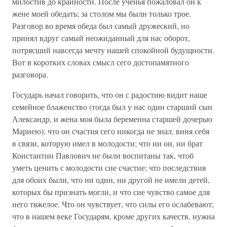
милостив до крайности. После ученья пожаловал он к
жене моей обедать; за столом мы были только трое.
Разговор во время обеда был самый дружеский, но
принял вдруг самый неожиданный для нас оборот,
потрясший навсегда мечту нашей спокойной будущности.
Вот в коротких словах смысл сего достопамятного
разговора.
Государь начал говорить, что он с радостию видит наше
семейное блаженство (тогда был у нас один старший сын
Александр, и жена моя была беременна старшей дочерью
Мариею); что он счастия сего никогда не знал, виня себя
в связи, которую имел в молодости; что ни он, ни брат
Константин Павлович не были воспитаны так, чтоб
уметь ценить с молодости сие счастие; что последствия
для обоих были, что ни один, ни другой не имели детей,
которых бы признать могли, и что сие чувство самое для
него тяжелое. Что он чувствует, что силы его ослабевают;
что в нашем веке Государям, кроме других качеств, нужна