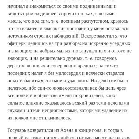
начинал я знакомиться со своими подчиненными и
видеть происходившее в прочих полках, я возымел
мысль, что под сим, т. е. военным распутством, крылось
что-то важнее; и мысль сия постоянно у меня оставалась
источником строгих наблюдений. Вскоре заметил я, что
офицеры делились на три разбора: на искренно усердных
и знающих; на добрых малых, но запущенных и оттого не
знающих, и на решительно дурных, т. е. говорунов
дерзких, ленивых и совершенно вредных; на сих-то
последних налег я без милосердия и всячески старался
оных избавиться, что мне и удавалось. Но дело сие было
нелегкое, ибо сии-то люди составляли как бы цепь чрез
все полки и в обществе имели покровителей, коих
сильное влияние оказывалось всякий раз теми нелепыми
слухами и теми неприятностями, которыми удаление их
из полков мне отплачивалось.
Государь возвратился из Ахена в конце года, и тогда в
первый раз удостоился я доброго отзыва моего начальства