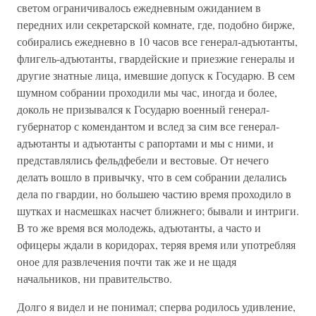
светом ограничивалось ежедневным ожиданием в
передних или секретарской комнате, где, подобно бирже,
собирались ежедневно в 10 часов все генерал-адъютанты,
флигель-адъютанты, гвардейские и приезжие генералы и
другие знатные лица, имевшие допуск к Государю. В сем
шумном собрании проходили мы час, иногда и более,
доколь не призывался к Государю военный генерал-
губернатор с комендантом и вслед за сим все генерал-
адъютанты и адъютанты с рапортами и мы с ними, и
представлялись фельдфебели и вестовые. От нечего
делать вошло в привычку, что в сем собрании делались
дела по гвардии, но большею частию время проходило в
шутках и насмешках насчет ближнего; бывали и интриги.
В то же время вся молодежь, адъютанты, а часто и
офицеры ждали в коридорах, теряя время или употребляя
оное для развлечения почти так же и не щадя
начальников, ни правительство.
Долго я видел и не понимал; сперва родилось удивление,