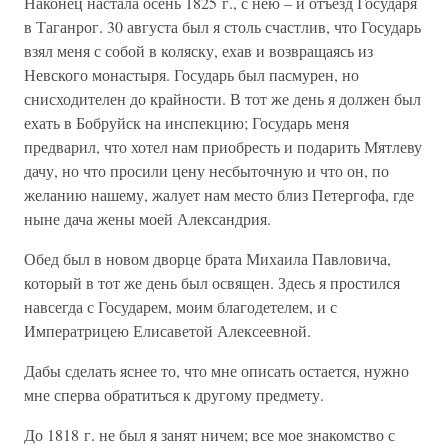
Наконец настала осень 1825 г., с нею – и отъезд Государя
в Таганрог. 30 августа был я столь счастлив, что Государь
взял меня с собой в коляску, ехав и возвращаясь из
Невского монастыря. Государь был пасмурен, но
снисходителен до крайности. В тот же день я должен был
ехать в Бобруйск на инспекцию; Государь меня
предварил, что хотел нам приобресть и подарить Мятлеву
дачу, но что просили цену несбыточную и что он, по
желанию нашему, жалует нам место близ Петергофа, где
ныне дача жены моей Александрия.
Обед был в новом дворце брата Михаила Павловича,
который в тот же день был освящен. Здесь я простился
навсегда с Государем, моим благодетелем, и с
Императрицею Елисаветой Алексеевной.
Дабы сделать яснее то, что мне описать остается, нужно
мне сперва обратиться к другому предмету.
До 1818 г. не был я занят ничем; все мое знакомство с