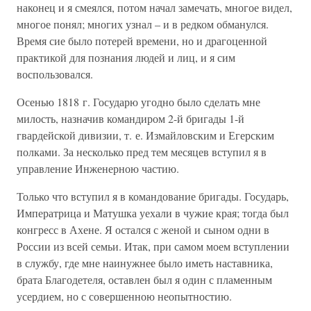
наконец и я смеялся, потом начал замечать, многое видел,
многое понял; многих узнал – и в редком обманулся.
Время сие было потерей времени, но и драгоценной
практикой для познания людей и лиц, и я сим
воспользовался.
Осенью 1818 г. Государю угодно было сделать мне
милость, назначив командиром 2-й бригады 1-й
гвардейской дивизии, т. е. Измайловским и Егерским
полками. За несколько пред тем месяцев вступил я в
управление Инженерною частию.
Только что вступил я в командование бригады. Государь,
Императрица и Матушка уехали в чужие края; тогда был
конгресс в Ахене. Я остался с женой и сыном одни в
России из всей семьи. Итак, при самом моем вступлении
в службу, где мне наинужнее было иметь наставника,
брата Благодетеля, оставлен был я один с пламенным
усердием, но с совершенною неопытностию.