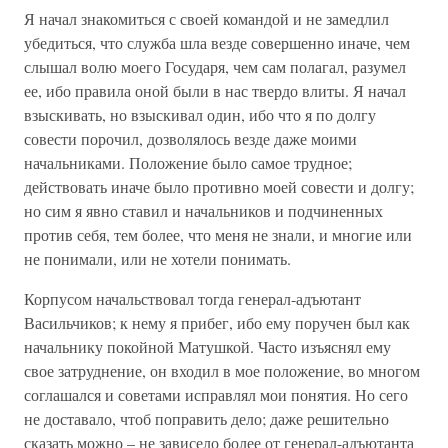
Я начал знакомиться с своей командой и не замедлил
убедиться, что служба шла везде совершенно иначе, чем
слышал волю моего Государя, чем сам полагал, разумел
ее, ибо правила оной были в нас твердо влиты. Я начал
взыскивать, но взыскивал один, ибо что я по долгу
совести порочил, дозволялось везде даже моими
начальниками. Положение было самое трудное;
действовать иначе было противно моей совести и долгу;
но сим я явно ставил и начальников и подчиненных
против себя, тем более, что меня не знали, и многие или
не понимали, или не хотели понимать.
Корпусом начальствовал тогда генерал-адъютант
Васильчиков; к нему я прибег, ибо ему поручен был как
начальнику покойной Матушкой. Часто изъяснял ему
свое затруднение, он входил в мое положение, во многом
соглашался и советами исправлял мои понятия. Но сего
не доставало, чтоб поправить дело; даже решительно
сказать можно – не зависело более от генерал-адъютанта