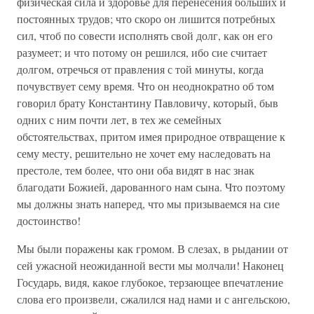
физическая сила и здоровье для перенесения больших и
постоянных трудов; что скоро он лишится потребных
сил, чтоб по совести исполнять свой долг, как он его
разумеет; и что потому он решился, ибо сие считает
долгом, отречься от правления с той минуты, когда
почувствует сему время. Что он неоднократно об том
говорил брату Константину Павловичу, который, быв
одних с ним почти лет, в тех же семейных
обстоятельствах, притом имея природное отвращение к
сему месту, решительно не хочет ему наследовать на
престоле, тем более, что они оба видят в нас знак
благодати Божией, дарованного нам сына. Что поэтому
мы должны знать наперед, что мы призываемся на сие
достоинство!
Мы были поражены как громом. В слезах, в рыдании от
сей ужасной неожиданной вести мы молчали! Наконец
Государь, видя, какое глубокое, терзающее впечатление
слова его произвели, сжалился над нами и с ангельскою,