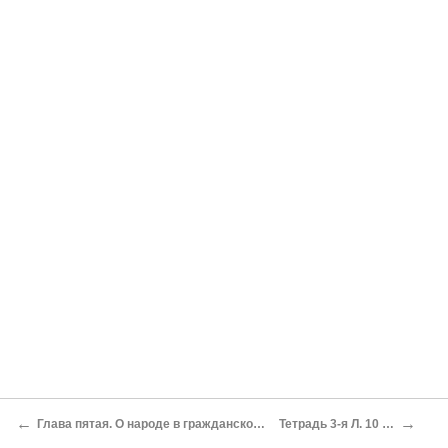
←
→
Глава пятая. О народе в гражданском отношении
Тетрадь 3-я Л. 10 – 23 об.