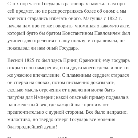
С тех пор часто Государь в разговорах намекал нам про
сей предмет, но не распространяясь более об оном; а мы
всячески старались избегать оного. Матушка с 1822 г.
начала нам про то же говорить, упоминая о каком-то акте,
который будто бы братом Константином Павловичем был
учинен для отречения в нашу пользу, и спрашивала, не
показывал ли нам оный Государь.
Весной 1825-го был здесь Принц Оранский; ему государь
открыл свои намерения, и на друга моего сделали они то
же ужасное впечатление. С пламенным сердцем старался
он сперва на словах, потом письменно доказывать,
сколько мысль отречения от правления могла быть
пагубна для Империи; какой опасный пример подавала в
наш железный век, где каждый шаг принимают
предпочтительно с дурной стороны. Все было напрасно;
милостиво, но твердо отверг Государь все моления
благороднейшей души!