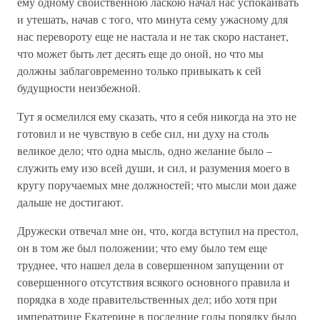
ему одному свойственною ласкою начал нас успокаивать
и утешать, начав с того, что минута сему ужасному для
нас перевороту еще не настала и не так скоро настанет,
что может быть лет десять еще до оной, но что мы
должны заблаговременно только привыкать к сей
будущности неизбежной.
Тут я осмелился ему сказать, что я себя никогда на это не
готовил и не чувствую в себе сил, ни духу на столь
великое дело; что одна мысль, одно желание было –
служить ему изо всей души, и сил, и разумения моего в
кругу поручаемых мне должностей; что мысли мои даже
дальше не достигают.
Дружески отвечал мне он, что, когда вступил на престол,
он в том же был положении; что ему было тем еще
труднее, что нашел дела в совершенном запущении от
совершенного отсутствия всякого основного правила и
порядка в ходе правительственных дел; ибо хотя при
императрице Екатерине в последние годы порядку было