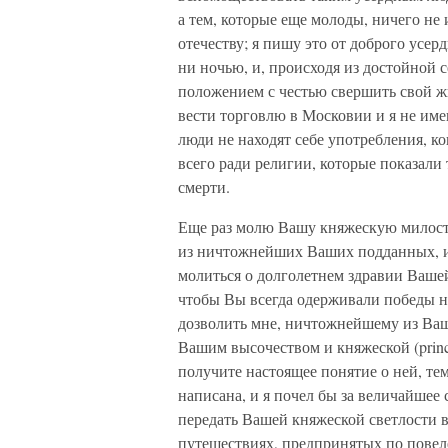
а тем, которые еще молоды, ничего не
отечеству; я пишу это от доброго усер
ни ночью, и, происходя из достойной се
положением с честью свершить свой жи
вести торговлю в Московии и я не име
люди не находят себе употребления, к
всего ради религии, которые показали 
смерти.
Еще раз молю Вашу княжескую милость
из ничтожнейших Ваших подданных, и я
молиться о долголетнем здравии Вашей
чтобы Вы всегда одерживали победы 
дозволить мне, ничтожнейшему из Ваш
Вашим высочеством и княжеской (prince
получите настоящее понятие о ней, тем 
написана, и я почел бы за величайшее с
передать Вашей княжеской светлости все
путешествиях, предпринятых по повеле