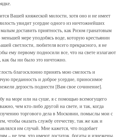
рядке.
вится Вашей княжеской милости, хотя оно и не имеет
милость увидит усердие одного из ничтожнейших
малым доставить приятность, как Ризом гранатовым
 меньшей мере уподобясь воде, которую крестьянин
ашей светлости, любителя всего прекрасного, я не
обы ему первому подносили все, что на свете излагают
, как бы ни было это ничтожно.
лость благосклонно принять мою смелость и
ячую преданность и доброе усердие, приносимое
ежели дерзость поднести [Вам свое сочинение].
жбу на море или на суше, я с помощью всемогущего
ажно, чем кто-либо другой на свете, и так, когда
изучению торгового дела в Московии, помыслы мои с
м, чтобы оказать службу отечеству, так же как и
тавлялся им случай. Мне кажется, что подобает
м – не тем, что имеют достаток, богаты и изнежены,