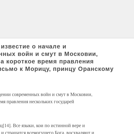
 известие о начале и
ных войн и смут в Московии,
за короткое время правления
исьмо к Морицу, принцу Оранскому
ждении современных войн и смут в Московии,
емя правления нескольких государей
14]. Все языки, кои по истинной вере и
 и страшатся всемогущего Бога, восхваляют и