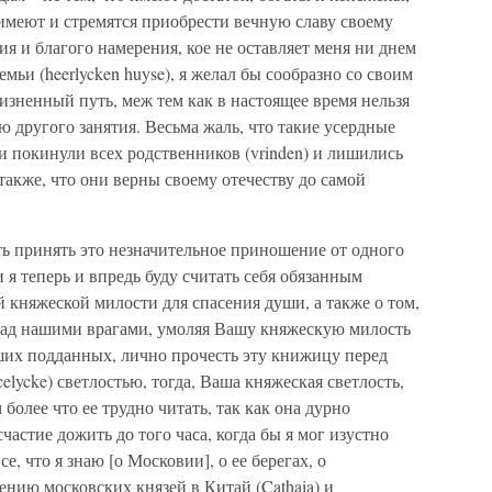
 имеют и стремятся приобрести вечную славу своему
дия и благого намерения, кое не оставляет меня ни днем
мьи (heerlycken huyse), я желал бы сообразно со своим
зненный путь, меж тем как в настоящее время нельзя
ю другого занятия. Весьма жаль, что такие усердные
ои покинули всех родственников (vrinden) и лишились
также, что они верны своему отечеству до самой
 принять это незначительное приношение от одного
 теперь и впредь буду считать себя обязанным
 княжеской милости для спасения души, а также о том,
над нашими врагами, умоляя Вашу княжескую милость
их подданных, лично прочесть эту книжицу перед
lycke) светлостью, тогда, Ваша княжеская светлость,
более что ее трудно читать, так как она дурно
частие дожить до того часа, когда бы я мог изустно
, что я знаю [о Московии], о ее берегах, о
нию московских князей в Китай (Cathaia) и