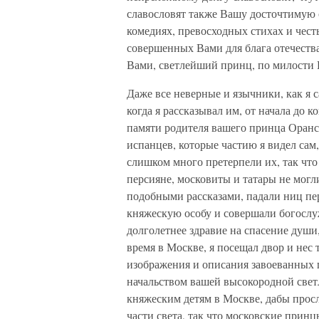
славословят также Вашу досточтимую с
комедиях, превосходных стихах и чес
совершенных Вами для блага отечества
Вами, светлейший принц, по милости
Даже все неверные и язычники, как я с
когда я рассказывал им, от начала до 
памяти родителя вашего принца Оранск
испанцев, которые частию я видел сам,
слишком много претерпели их, так что 
персияне, московиты и татары не могл
подобными рассказами, падали ниц пе
княжескую особу и совершали богослу
долголетнее здравие на спасение души
время в Москве, я посещал двор и нес 
изображения и описания завоеванных 
начальством вашей высокородной светл
княжеским детям в Москве, дабы просл
части света, так что московские принц