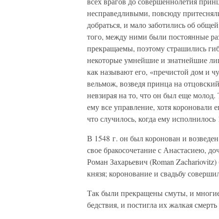
всех врагов до совершеннолетия принц
несправедливыми, повсюду притесняли 
добраться, и мало заботились об общей
того, между ними были постоянные раз
прекращаемы, поэтому страшились гибе
некоторые умнейшие и знатнейшие лица
как называют его, «пречистой дом и чу
вельмож, возведя принца на отцовский
невзирая на то, что он был еще молод.
ему все управление, хотя короновали е
что случилось, когда ему исполнилось 
В 1548 г. он был коронован и возведен
свое бракосочетание с Анастасиею, до
Роман Захарьевич (Roman Zachariovitz
князя; коронование и свадьбу соверши
Так были прекращены смуты, и многие
бедствия, и постигла их жалкая смерть 