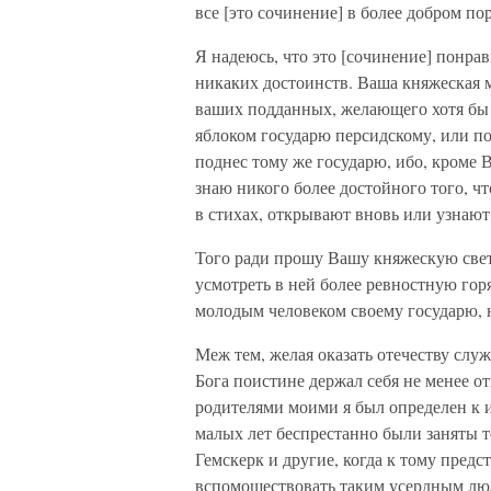
все [это сочинение] в более добром по
Я надеюсь, что это [сочинение] понра
никаких достоинств. Ваша княжеская 
ваших подданных, желающего хотя бы 
яблоком государю персидскому, или по
поднес тому же государю, ибо, кроме В
знаю никого более достойного того, чт
в стихах, открывают вновь или узнают
Того ради прошу Вашу княжескую свет
усмотреть в ней более ревностную гор
молодым человеком своему государю, н
Меж тем, желая оказать отечеству слу
Бога поистине держал себя не менее отв
родителями моими я был определен к 
малых лет беспрестанно были заняты те
Гемскерк и другие, когда к тому предс
вспомоществовать таким усердным людя