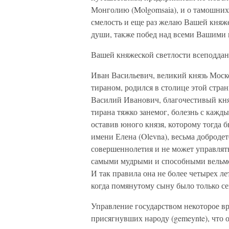
Монголию (Molgomsaia), и о тамошних
смелость и еще раз желаю Вашей княже
души, также побед над всеми Вашими 
Вашей княжеской светлости всеподда
Иван Васильевич, великий князь Моск
тираном, родился в столице этой страны
Василий Иванович, благочестивый кня
тирана тяжко занемог, болезнь с каждым
оставив юного князя, которому тогда 
имени Елена (Olevna), весьма добродет
совершеннолетия и не может управлять
самыми мудрыми и способными вельможа
И так правила она не более четырех лет
когда помянутому сыну было только сем
Управление государством некоторое вр
присягнувших народу (gemeynte), что 