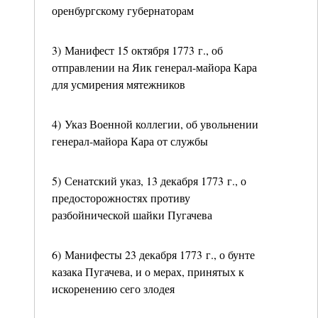
оренбургскому губернаторам
3) Манифест 15 октября 1773 г., об
отправлении на Яик генерал-майора Кара
для усмирения мятежников
4) Указ Военной коллегии, об увольнении
генерал-майора Кара от службы
5) Сенатский указ, 13 декабря 1773 г., о
предосторожностях противу
разбойнической шайки Пугачева
6) Манифесты 23 декабря 1773 г., о бунте
казака Пугачева, и о мерах, принятых к
искоренению сего злодея