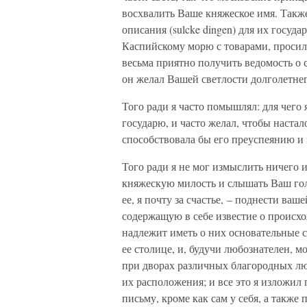
восхвалить Ваше княжеское имя. Также
описания (sulcke dingen) для их госуда
Каспийскому морю с товарами, просили
весьма приятно получить ведомость о 
он желал Вашей светлости долголетнег
Того ради я часто помышлял: для чего 
государю, и часто желал, чтобы настал
способствовала бы его преуспеянию и 
Того ради я не мог измыслить ничего и
княжескую милость и слышать Ваш голо
ее, я почту за счастье, – поднести ва
содержащую в себе известие о происх
надлежит иметь о них основательные св
ее столице, и, будучи любознателен, м
при дворах различных благородных людей
их расположения; и все это я изложил 
письму, кроме как сам у себя, а также