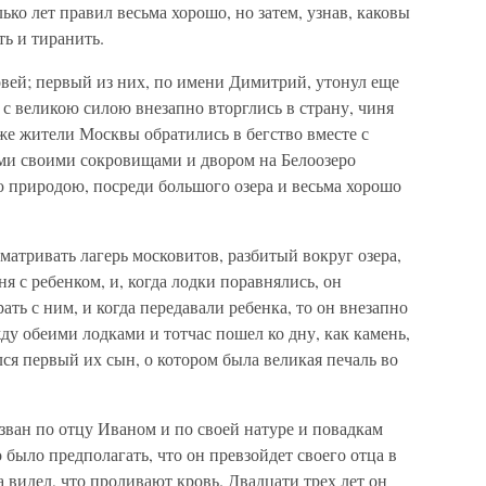
ко лет правил весьма хорошо, но затем, узнав, каковы
ть и тиранить.
овей; первый из них, по имени Димитрий, утонул еще
 с великою силою внезапно вторглись в страну, чиня
аже жители Москвы обратились в бегство вместе с
еми своими сокровищами и двором на Белоозеро
ою природою, посреди большого озера и весьма хорошо
атривать лагерь московитов, разбитый вокруг озера,
ня с ребенком, и, когда лодки поравнялись, он
ть с ним, и когда передавали ребенка, то он внезапно
жду обеими лодками и тотчас пошел ко дну, как камень,
лся первый их сын, о котором была великая печаль во
азван по отцу Иваном и по своей натуре и повадкам
 было предполагать, что он превзойдет своего отца в
да видел, что проливают кровь. Двадцати трех лет он