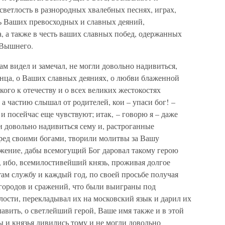
ветлость в разнородных хвалебных песнях, играх,
ть Ваших превосходных и славных деяний,
, а также в честь ваших славных побед, одержанных
 Вышнего.
ам видел и замечал, не могли довольно надивиться,
конца, о Ваших славных деяниях, о любви блаженной
ого к отечеству и о всех великих жестокостях
 а частию слышал от родителей, кои – упаси бог! –
и посейчас еще чувствуют; итак, – говорю я – даже
и довольно надивиться сему и, растроганные
ред своими богами, творили молитвы за Вашу
жение, дабы всемогущий Бог даровал такому герою
, ибо, всемилостивейший князь, проживая долгое
там службу и каждый год, по своей просьбе получая
городов и сражений, что были выиграны под
ости, перекладывал их на московский язык и дарил их
авить, о светлейший герой, Ваше имя также и в этой
ы и князья дивились тому и не могли довольно