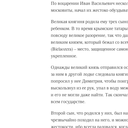
По воцарении Иван Васильевич несколь
московиты, начал их жестоко обуздыва
Великая княгиня родила ему трех сын
ребенком. В то время крымские татары
повсюду великое разорение, так что д
великим князем, который бежал со вс
(Bielaozera) – место, защищенное сам
укрепленное.
Однажды великий князь отправился осм
за ним в другой лодке следовала княги
попросил у нее Димитрия, чтобы поигра
выскользнул из ее рук, упал в воду ме
и его не могли даже найти. Так сконча
всем государстве.
Второй сын, что родился у них, был н
чрезвычайно походил на него, и можно
жестокости, ибо всегда радовался, ког