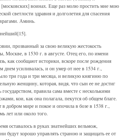
 [московских] воинах. Еще раз молю простить мне мою
ской светлости здравия и долголетия для спасения
врагами. Аминь.
ннейший[15].
овии, прозванный за свою великую жестокость
, Москве, в 1530 г. в августе. Отец его, по имени
зь, как сообщают историки, вскоре после рождения
 днем усиливалась, и он умер от нее в 1534 г.,
было три года и три месяца, и великую княгиню по
ельную женщину, которая, видя, что сын ее не достиг
 государством, правила сама вместе с несколькими
ми, кои, как она полагала, пекутся об общем благе.
 в добром мире и покое и опочила в бозе в 1538 г.,
ь лет или около того.
емя оставалось в руках знатнейших вельмож,
они будут хорошо управлять страною и защищать ее от