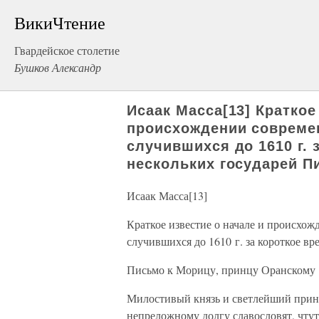
ВикиЧтение
Гвардейское столетие
Бушков Александр
Исаак Масса[13] Краткое
происхождении современ
случившихся до 1610 г. 
нескольких государей П
Исаак Масса[13]
Краткое известие о начале и происхо
случившихся до 1610 г. за короткое вр
Письмо к Морицу, принцу Оранскому
Милостивый князь и светлейший принц[
непреложному долгу славословят, чтут