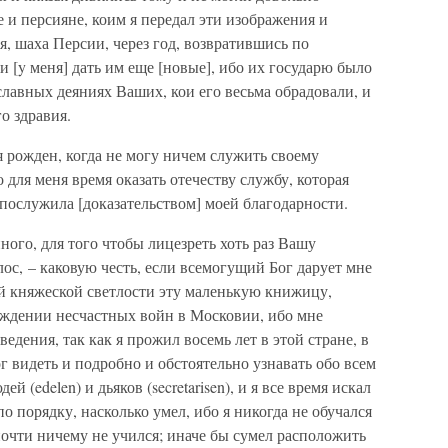
 и персияне, коим я передал эти изображения и
ря, шаха Персии, через год, возвратившись по
 [y меня] дать им еще [новые], ибо их государю было
славных деяниях Ваших, кои его весьма обрадовали, и
о здравия.
я рожден, когда не могу ничем служить своему
о для меня время оказать отечеству службу, которая
послужила [доказательством] моей благодарности.
ного, для того чтобы лицезреть хоть раз Вашу
с, – каковую честь, если всемогущий Бог дарует мне
шей княжеской светлости эту маленькую книжицу,
ождении несчастных войн в Московии, ибо мне
едения, так как я прожил восемь лет в этой стране, в
ог видеть и подробно и обстоятельно узнавать обо всем
 (edelen) и дьяков (secretarisen), и я все время искал
по порядку, насколько умел, ибо я никогда не обучался
 почти ничему не учился; иначе бы сумел расположить