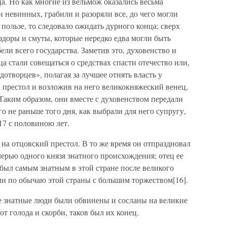
а. Но как многие из вельмож оказались весьма
невинных, грабили и разоряли все, до чего могли
 пользе, то следовало ожидать дурного конца; сверх
доры и смуты, которые нередко едва могли быть
ли всего государства. Заметив это, духовенство и
 стали совещаться о средствах спасти отечество или,
дотворцев», полагая за лучшее отнять власть у
 престол и возложив на него великокняжеский венец,
 Таким образом, они вместе с духовенством передали
го не раньше того дня, как выбрали для него супругу,
17 с половиною лет.
 на отцовский престол. В то же время он отпраздновал
черью одного князя знатного происхождения; отец ее
) был самым знатным в этой стране после великого
ли по обычаю этой страны с большим торжеством[16].
 знатные люди были обвинены и сосланы на великие
от голода и скорби, таков был их конец.