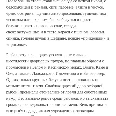
После ухи на столы ставились блюда со всякой икрой, с
белорыбицей и раками, сиги паровые, вязига в уксусе,
чрево осетрины, щучина живопросольная, тушеная, под
чесноком или с хреном, башка белужья и просто
белужина «ветреная» в рассоле, сельди
свежезастуженные и в тесте, караси с пшеном, лососья
спинка, головы щучьи в шафране, всякие «прикрошки» и
«присолы».
Рыба поступала в царскую кухню не только с
шестидесяти дворцовых прудов, но главным образом с
промыслов на Белом и Каспийском морях, Волге, Каме и
Оке, а также с Ладожского, Ильменского и Белого озер.
Одних только крупных белуг и осетров ловилось не
меньше шести тысяч. Снабжая царский двор отборной
рыбой, промыслы отбивались от ловли для собственных
нужд. Это вызвало ропот среди рыбаков, но высказывать
громко свое недовольство они не смели. Ведь принимал
всю рыбу подрядчик для учреждения с зловещим