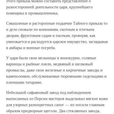
этого приказа можно составить представление о
разносторонней деятельности царя, крупнейшего
помещика и промышленника.
Смышленые и расторопные подьячие Тайного приказа то
и дело сновали по конюшням, скотным и птичьим
дворам, фруктовым садам и пасекам, проверяя, как
умножается и расходуется царское имущество, заглядывая
в амбары и винные погреба.
У царя были свои мельницы и винокурни, соляные
варницы и рыбные ловли, медвяный и шелковый
промыслы, даже свои железные и кирпичные заводы и
каменоломни, обслуживаемые тюремными сидельцами и
пленными татарами.
Небольшой сафьяновый завод под наблюдением
выписанных из Персии мастеров выделывал мягкие кожи
для узорных разноцветных сапог — их носили главным
образом придворные щеголи. Два стеклянных завода,