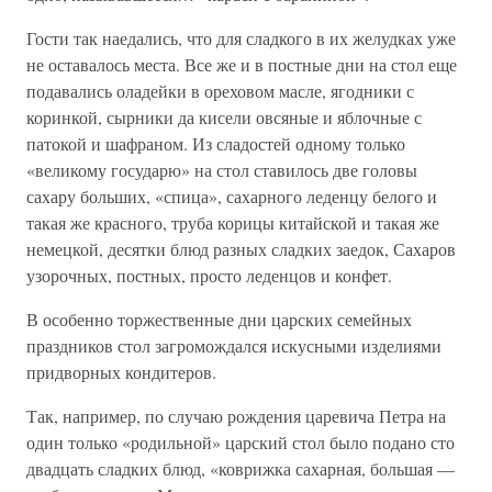
Гости так наедались, что для сладкого в их желудках уже
не оставалось места. Все же и в постные дни на стол еще
подавались оладейки в ореховом масле, ягодники с
коринкой, сырники да кисели овсяные и яблочные с
патокой и шафраном. Из сладостей одному только
«великому государю» на стол ставилось две головы
сахару больших, «спица», сахарного леденцу белого и
такая же красного, труба корицы китайской и такая же
немецкой, десятки блюд разных сладких заедок, Сахаров
узорочных, постных, просто леденцов и конфет.
В особенно торжественные дни царских семейных
праздников стол загромождался искусными изделиями
придворных кондитеров.
Так, например, по случаю рождения царевича Петра на
один только «родильной» царский стол было подано сто
двадцать сладких блюд, «коврижка сахарная, большая —