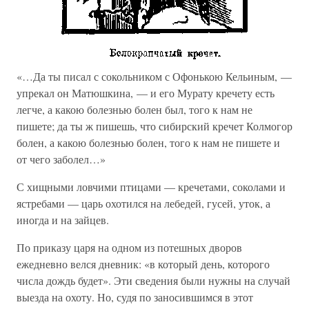
«…Да ты писал с сокольником с Офонькою Кельиным, —
упрекал он Матюшкина, — и его Мурату кречету есть
легче, а какою болезнью болен был, того к нам не
пишете; да ты ж пишешь, что сибирский кречет Колмогор
болен, а какою болезнью болен, того к нам не пишете и
от чего заболел…»
С хищными ловчими птицами — кречетами, соколами и
ястребами — царь охотился на лебедей, гусей, уток, а
иногда и на зайцев.
По приказу царя на одном из потешных дворов
ежедневно велся дневник: «в который день, которого
числа дождь будет». Эти сведения были нужны на случай
выезда на охоту. Но, судя по заносившимся в этот