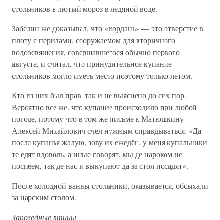
стольников в лютый мороз в ледяной воде.
Забелин же доказывал, что «иордань» — это отверстие в
плоту с перилами, сооружаемом для вторичного
водоосвящения, совершавшегося обычно первого
августа, и считал, что принудительное купание
стольников могло иметь место поэтому только летом.
Кто из них был прав, так и не выяснено до сих пор.
Вероятно все же, что купание происходило при любой
погоде, потому что в том же письме к Матюшкину
Алексей Михайлович счел нужным оправдываться: «Да
после купанья жалую, зову их ежедён, у меня купальники
те едят вдоволь, а иные говорят, мы де нароком не
поспеем, так де нас и выкупают да за стол посадят».
После холодной ванны стольники, оказывается, обсыхали
за царским столом.
Заповедные птицы