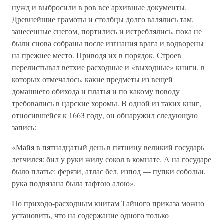
нужд и выбросили в ров все архивные документы.
Древнейшие грамоты и столбцы долго валялись там,
занесенные снегом, портились и истреблялись, пока не
были снова собраны после изгнания врага и водворены
на прежнее место. Приводя их в порядок, Строев
перелистывал ветхие расходные и «выходные» книги, в
которых отмечалось, какие предметы из вещей
домашнего обихода и платья и по какому поводу
требовались в царские хоромы. В одной из таких книг,
относившейся к 1663 году, он обнаружил следующую
запись:
«Майя в пятнадцатый день в пятницу великий государь
легчился: бил у руки жилу сокол в комнате. А на государе
было платье: ферязи, атлас бел, изпод — пупки собольи,
рука подвязана была тафтою алою».
По приходо-расходным книгам Тайного приказа можно
установить, что на содержание одного только