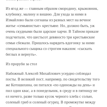
Из ягод же — главным образом смородину, крыжовник,
клубнику, малину и вишню. Для ухода за ними в
Измайлово были согнаны из разных мест на вечное
житье «семьянистые» крестьяне. Но, должно быть, уж
очень скудными были царские харчи. В Тайном приказе
подсчитали, что шестьсот девяносто три крестьянские
семьи сбежали. Пришлось нарядить вдогонку за ними
специального сыщика со строгим наказом: «сыскать
беглых и вернуть».
Из проруби за стол
Набожный Алексей Михайлович усердно соблюдал
посты. В великий пост, например, по свидетельству того
же Котошихина, он питался «по одиножды на день» и
пил один квас, а в понедельник, в среду и в пятницу не
ел ничего, разве только кусок черного хлеба с солью,
соленый гриб и соленый огурец. В промежутке между