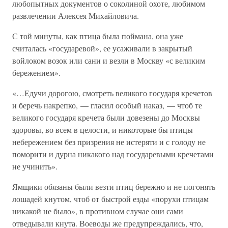
любопытных документов о соколиной охоте, любимом
развлечении Алексея Михайловича.
С той минуты, как птица была поймана, она уже
считалась «государевой», ее усаживали в закрытый
войлоком возок или сани и везли в Москву «с великим
бережением».
«…Едучи дорогою, смотреть великого государя кречетов
и беречь накрепко, — гласил особый наказ, — чтоб те
великого государя кречета были довезены до Москвы
здоровы, во всем в целости, и никоторые бы птицы
небережением без призрения не истеряти и с голоду не
поморити и дурна никакого над государевыми кречетами
не учинить».
Ямщики обязаны были везти птиц бережно и не погонять
лошадей кнутом, чтоб от быстрой езды «порухи птицам
никакой не было», в противном случае они сами
отведывали кнута. Воеводы же предупреждались, что,