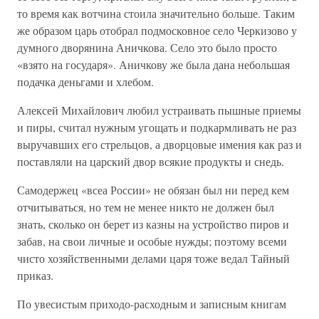
то время как вотчина стоила значительно больше. Таким
же образом царь отобрал подмосковное село Черкизово у
думного дворянина Аничкова. Село это было просто
«взято на государя». Аничкову же была дана небольшая
подачка деньгами и хлебом.
Алексей Михайлович любил устраивать пышные приемы
и пиры, считал нужным угощать и подкармливать не раз
выручавших его стрельцов, а дворцовые имения как раз и
поставляли на царский двор всякие продукты и снедь.
Самодержец «всеа России» не обязан был ни перед кем
отчитываться, но тем не менее никто не должен был
знать, сколько он берет из казны на устройство пиров и
забав, на свои личные и особые нужды; поэтому всеми
чисто хозяйственными делами царя тоже ведал Тайный
приказ.
По увесистым приходо-расходным и записным книгам