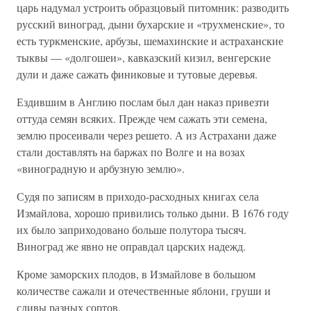
царь надумал устроить образцовый питомник: разводить
русский виноград, дыни бухарские и «трухменские», то
есть туркменские, арбузы, шемахинские и астраханские
тыквы — «долгошеи», кавказский кизил, венгерские
дули и даже сажать финиковые и тутовые деревья.
Ездившим в Англию послам был дан наказ привезти
оттуда семян всяких. Прежде чем сажать эти семена,
землю просеивали через решето. А из Астрахани даже
стали доставлять на баржах по Волге и на возах
«виноградную и арбузную землю».
Судя по записям в приходо-расходных книгах села
Измайлова, хорошо привились только дыни. В 1676 году
их было заприходовано больше полутора тысяч.
Виноград же явно не оправдал царских надежд.
Кроме заморских плодов, в Измайлове в большом
количестве сажали и отечественные яблони, груши и
сливы разных сортов.