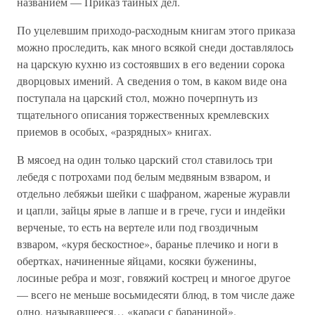
названием — Приказ тайных дел.
По уцелевшим приходо-расходным книгам этого приказа
можно проследить, как много всякой снеди доставлялось
на царскую кухню из состоявших в его ведении сорока
дворцовых имений. А сведения о том, в каком виде она
поступала на царский стол, можно почерпнуть из
тщательного описания торжественных кремлевских
приемов в особых, «разрядных» книгах.
В мясоед на один только царский стол ставилось три
лебедя с потрохами под белым медвяным взваром, и
отдельно лебяжьи шейки с шафраном, жареные журавли
и цапли, зайцы ярые в лапше и в грече, гуси и индейки
верченые, то есть на вертеле или под гвоздичным
взваром, «куря бескостное», баранье плечико и ноги в
обертках, начиненные яйцами, косяки буженины,
лосиные ребра и мозг, говяжий кострец и многое другое
— всего не меньше восьмидесяти блюд, в том числе даже
одно, называвшееся… «караси с бараниной».