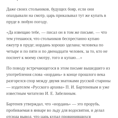
Даже своих стольников, будущих бояр, если они
опаздывали на смотр, царь приказывал тут же купать в
пруде в любую погоду.
«Да извещаю тебе, — писал он в том же письме, — что
тем утешаюся, что стольников беспрестанно купаю
ежеутр в пруде; иордань хорошо зделана; человека по
четыре и по пяти и по двенадцати человек, за то, кто не
поспеет к моему смотру, того и купаю…»
По поводу встречающегося в этом письме вышедшего из
употребления слова «иордань» в конце прошлого века
разгорелся спор между двумя знатоками русской старины
— издателем «Русского архива» П. И. Бартеневым и уже
известным читателю И. Е. Забелиным.
Бартенев утверждал, что «иордань» — это прорубь,
пробиваемая в январе во льду для водосвятия, и делал
отсюда вывод, что царь купал провинившихся