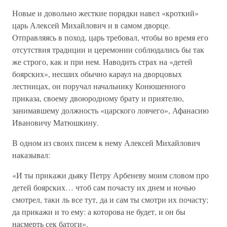
Новые и довольно жесткие порядки навел «кроткий»
царь Алексей Михайлович и в самом дворце.
Отправляясь в поход, царь требовал, чтобы во время его
отсутствия традиции и церемонии соблюдались бы так
же строго, как и при нем. Наводить страх на «детей
боярских», несших обычно караул на дворцовых
лестницах, он поручал начальнику Конюшенного
приказа, своему двоюродному брату и приятелю,
занимавшему должность «царского ловчего», Афанасию
Ивановичу Матюшкину.
В одном из своих писем к нему Алексей Михайлович
наказывал:
«И ты прикажи дьяку Петру Арбеневу моим словом про
детей боярских… чтоб сам почасту их днем и ночью
смотрел, таки ль все тут, да и сам ты смотри их почасту;
да прикажи и то ему: а которова не будет, и он бы
насмерть сек батоги».