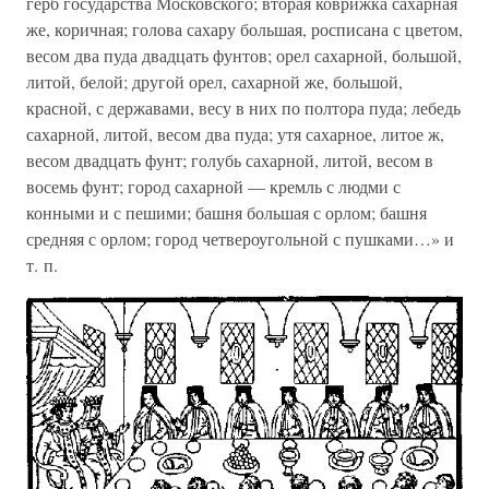
герб государства Московского; вторая коврижка сахарная
же, коричная; голова сахару большая, росписана с цветом,
весом два пуда двадцать фунтов; орел сахарной, большой,
литой, белой; другой орел, сахарной же, большой,
красной, с державами, весу в них по полтора пуда; лебедь
сахарной, литой, весом два пуда; утя сахарное, литое ж,
весом двадцать фунт; голубь сахарной, литой, весом в
восемь фунт; город сахарной — кремль с людми с
конными и с пешими; башня большая с орлом; башня
средняя с орлом; город четвероугольной с пушками…» и
т. п.