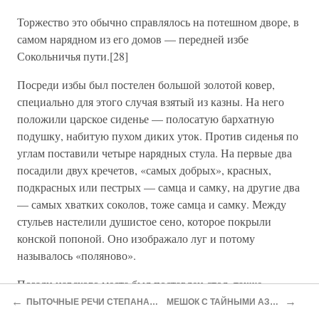
Торжество это обычно справлялось на потешном дворе, в
самом нарядном из его домов — передней избе
Сокольничья пути.[28]
Посреди избы был постелен большой золотой ковер,
специально для этого случая взятый из казны. На него
положили царское сиденье — полосатую бархатную
подушку, набитую пухом диких уток. Против сиденья по
углам поставили четыре нарядных стула. На первые два
посадили двух кречетов, «самых добрых», красных,
подкрасных или пестрых — самца и самку, на другие два
— самых хватких соколов, тоже самца и самку. Между
стульев настелили душистое сено, которое покрыли
конской попоной. Оно изображало луг и потому
называлось «поляново».
Позади царского места был поставлен стол, также
покрытый ковром. На нем подсокольничий разложил
←
→
ПЫТОЧНЫЕ РЕЧИ СТЕПАНА РАЗИНА
МЕШОК С ТАЙНЫМИ АЗБУКАМИ
наряд «нововыборного»: новый цветной суконный