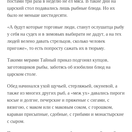
постами три раза в неделю не ел мяса. В такие дни на
царский стол подавались лишь рыбные блюда. Но их
было не меньше шестидесяти.
«А будут которые торговые люди, станут ослушатца рыбу
у себя на судех и в зимовьях выбирати не дадут, а на тех
людей велено давать стрельцов, сколько человек
пригоже», то есть попросту сажать их в тюрьму.
Такими мерами Тайный приказ подгонял купцов,
заготовщиков рыбы, заботясь об изобилии блюд на
царском столе.
Обед начинался ухой щучьей, стерляжьей, окуневой, а
также из многих других рыб, а «меж ух» давались пироги
косые и долгие, печерские и пряженые с сигами, с
вязигою, с маком или с маковым соком, с горошком,
караваи присыпные, сдобные, с грибами и монастырские
с сыром.