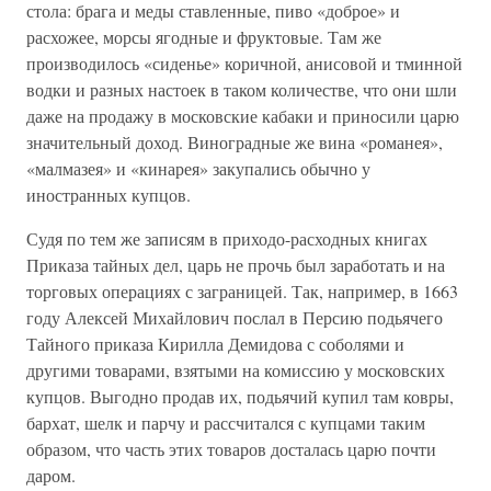
стола: брага и меды ставленные, пиво «доброе» и
расхожее, морсы ягодные и фруктовые. Там же
производилось «сиденье» коричной, анисовой и тминной
водки и разных настоек в таком количестве, что они шли
даже на продажу в московские кабаки и приносили царю
значительный доход. Виноградные же вина «романея»,
«малмазея» и «кинарея» закупались обычно у
иностранных купцов.
Судя по тем же записям в приходо-расходных книгах
Приказа тайных дел, царь не прочь был заработать и на
торговых операциях с заграницей. Так, например, в 1663
году Алексей Михайлович послал в Персию подьячего
Тайного приказа Кирилла Демидова с соболями и
другими товарами, взятыми на комиссию у московских
купцов. Выгодно продав их, подьячий купил там ковры,
бархат, шелк и парчу и рассчитался с купцами таким
образом, что часть этих товаров досталась царю почти
даром.