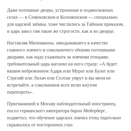
Даже потешные дворы, устроенные в подмосковных
селах — в Семеновском и Коломенском — специально
для царской забавы, тоже числились за Тайным приказом,
и царь завел там такие же строгости, как и во дворце.
Наставляя Матюшкина, заведывавшего в качестве
главного ловчего и сокольничего обоими потешными
дворами, как надо ухаживать за ловчими птицами,
требовательный царь нагонял на него страху: «А будет
вашим небрежением Адарь или Мурат или Булат или
Стреляй или Лихач или Солтан умрут и вы меня не
встречайте, а сокольников всех велю кнутом
перепороть».
Приезжавший в Москву наблюдательный иностранец,
посол германского императора барон Мейерберг,
подметил, что обучение царских ловчих птиц тщательно
скрывалось от посторонних глаз.