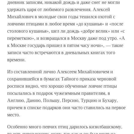
дневник записям, никакой дождь и даже снег не могли
удержать царя от любимого развлечения. Алексей
Михайлович в молодые свои годы тешился охотой с
ловчими птицами в любое время «до кушанья» и «после
столового кушанья», шел ли дождь «добре велик» или «с
переметкою», и возвращался в Москву даже под утро. «А
к Москве государь пришел в пятом часу ночи», — такие
записи часто встречаются в дневальных книгах того
времени.
Из составленной лично Алексеем Михайловичем и
сохранившейся в бумагах Тайного приказа черновой
росписи видно, что хорошо обученные ловчие птицы
посылались в подарок чужеземным правителям, в
Англию, Данию, Польшу, Персию, Турцию и Бухару,
причем в списке подарков они часто ставились на первое
место.
Особенно много певчих птиц дарилось кизилбашскому,
то есть персидскому, шаху, так как и он был щедр на