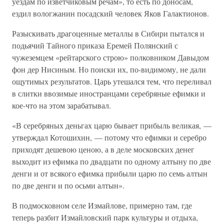
уездам по изветчиковым речам», то есть по доносам,
ездил вологжанин посадский человек Яков Галактионов.
Разыскивать драгоценные металлы в Сибири пытался и
подьячий Тайного приказа Еремей Полянский с
чужеземцем «рейтарского строю» полковником Давыдом
фон дер Нисиным. Но поиски их, по-видимому, не дали
ощутимых результатов. Царь утешался тем, что переливал
в слитки ввозимые иностранцами серебряные ефимки и
кое-что на этом зарабатывал.
«В серебряных деньгах царю бывает прибыль великая, —
утверждал Котошихин, — потому что ефимки и серебро
приходят дешевою ценою, а в деле московских денег
выходит из ефимка по двадцати по одному алтыну по две
денги и от всякого ефимка прибыли царю по семь алтын
по две денги и по осьми алтын».
В подмосковном селе Измайлове, примерно там, где
теперь разбит Измайловский парк культуры и отдыха,