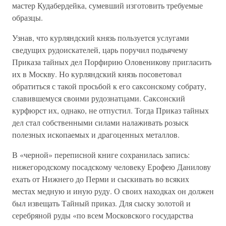
мастер Кудабердейка, сумевший изготовить требуемые
образцы.
Узнав, что курляндский князь пользуется услугами
сведущих рудоискателей, царь поручил подьячему
Приказа тайных дел Порфирию Оловеникову пригласить
их в Москву. Но курляндский князь посоветовал
обратиться с такой просьбой к его саксонскому собрату,
славившемуся своими рудознатцами. Саксонский
курфюрст их, однако, не отпустил. Тогда Приказ тайных
дел стал собственными силами налаживать розыск
полезных ископаемых и драгоценных металлов.
В «черной» переписной книге сохранилась запись:
нижегородскому посадскому человеку Ерофею Данилову
ехать от Нижнего до Перми и сыскивать во всяких
местах медную и иную руду. О своих находках он должен
был извещать Тайный приказ. Для сыску золотой и
серебряной руды «по всем Московского государства