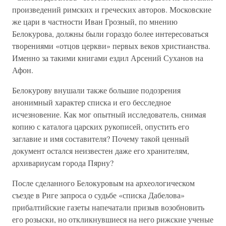
произведений римских и греческих авторов. Московские
же цари в частности Иван Грозный, по мнению
Белокурова, должны были гораздо более интересоваться
творениями «отцов церкви» первых веков христианства.
Именно за такими книгами ездил Арсений Суханов на
Афон.
Белокурову внушали также большие подозрения
анонимный характер списка и его бесследное
исчезновение. Как мог опытный исследователь, снимая
копию с каталога царских рукописей, опустить его
заглавие и имя составителя? Почему такой ценный
документ остался неизвестен даже его хранителям,
архивариусам города Пярну?
После сделанного Белокуровым на археологическом
съезде в Риге запроса о судьбе «списка Дабелова»
прибалтийские газеты напечатали призыв возобновить
его розыски, но откликнувшиеся на него рижские ученые