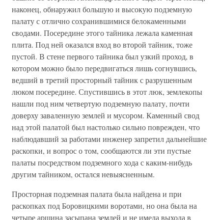
наконец, обнаружил большую и высокую подземную
палату с отлично сохранившимися белокаменными
сводами. Посередине этого тайника лежала каменная
плита. Под ней оказался вход во второй тайник, тоже
пустой. В стене первого тайника был узкий проход, в
котором можно было передвигаться лишь согнувшись,
ведший в третий просторный тайник с разрушенным
люком посередине. Спустившись в этот люк, землекопы
нашли под ним четвертую подземную палату, почти
доверху заваленную землей и мусором. Каменный свод
над этой палатой был настолько сильно поврежден, что
наблюдавший за работами инженер запретил дальнейшие
раскопки, и вопрос о том, сообщаются ли эти пустые
палаты посредством подземного хода с каким-нибудь
другим тайником, остался невыясненным.
Просторная подземная палата была найдена и при
раскопках под Боровицкими воротами, но она была на
четыре аршина засыпана землей и не имела выхода в