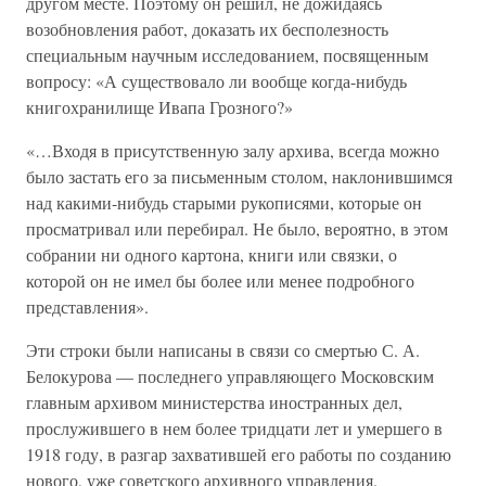
другом месте. Поэтому он решил, не дожидаясь
возобновления работ, доказать их бесполезность
специальным научным исследованием, посвященным
вопросу: «А существовало ли вообще когда-нибудь
книгохранилище Ивапа Грозного?»
«…Входя в присутственную залу архива, всегда можно
было застать его за письменным столом, наклонившимся
над какими-нибудь старыми рукописями, которые он
просматривал или перебирал. Не было, вероятно, в этом
собрании ни одного картона, книги или связки, о
которой он не имел бы более или менее подробного
представления».
Эти строки были написаны в связи со смертью С. А.
Белокурова — последнего управляющего Московским
главным архивом министерства иностранных дел,
прослужившего в нем более тридцати лет и умершего в
1918 году, в разгар захватившей его работы по созданию
нового, уже советского архивного управления.