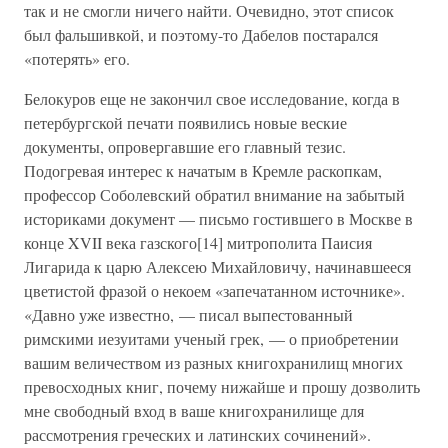
так и не смогли ничего найти. Очевидно, этот список
был фальшивкой, и поэтому-то Дабелов постарался
«потерять» его.
Белокуров еще не закончил свое исследование, когда в
петербургской печати появились новые веские
документы, опровергавшие его главный тезис.
Подогревая интерес к начатым в Кремле раскопкам,
профессор Соболевский обратил внимание на забытый
историками документ — письмо гостившего в Москве в
конце XVII века газского[14] митрополита Паисия
Лигарида к царю Алексею Михайловичу, начинавшееся
цветистой фразой о некоем «запечатанном источнике».
«Давно уже известно, — писал выпестованный
римскими иезуитами ученый грек, — о приобретении
вашим величеством из разных книгохранилищ многих
превосходных книг, почему нижайше и прошу дозволить
мне свободный вход в ваше книгохранилище для
рассмотрения греческих и латинских сочинений».