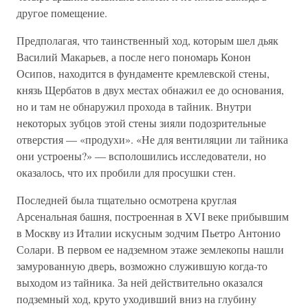
другое помещение.
Предполагая, что таинственный ход, которым шел дьяк
Василий Макарьев, а после него пономарь Конон
Осипов, находится в фундаменте кремлевской стены,
князь Щербатов в двух местах обнажил ее до основания,
но и там не обнаружил прохода в тайник. Внутри
некоторых зубцов этой стены зияли подозрительные
отверстия — «продухи». «Не для вентиляции ли тайника
они устроены?» — всполошились исследователи, но
оказалось, что их пробили для просушки стен.
Последней была тщательно осмотрена круглая
Арсенальная башня, построенная в XVI веке прибывшим
в Москву из Италии искусным зодчим Пьетро Антонио
Солари. В первом ее надземном этаже землекопы нашли
замурованную дверь, возможно служившую когда-то
выходом из тайника. За ней действительно оказался
подземный ход, круто уходивший вниз на глубину