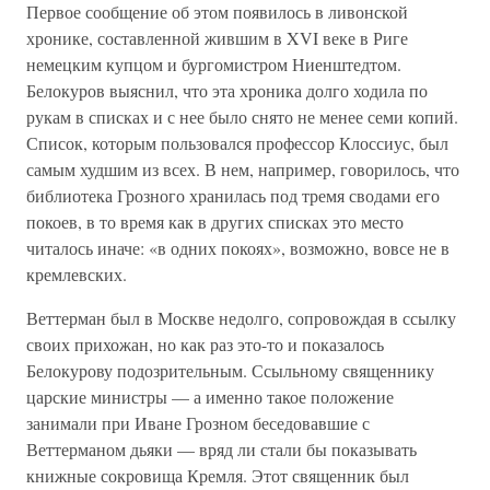
Первое сообщение об этом появилось в ливонской
хронике, составленной жившим в XVI веке в Риге
немецким купцом и бургомистром Ниенштедтом.
Белокуров выяснил, что эта хроника долго ходила по
рукам в списках и с нее было снято не менее семи копий.
Список, которым пользовался профессор Клоссиус, был
самым худшим из всех. В нем, например, говорилось, что
библиотека Грозного хранилась под тремя сводами его
покоев, в то время как в других списках это место
читалось иначе: «в одних покоях», возможно, вовсе не в
кремлевских.
Веттерман был в Москве недолго, сопровождая в ссылку
своих прихожан, но как раз это-то и показалось
Белокурову подозрительным. Ссыльному священнику
царские министры — а именно такое положение
занимали при Иване Грозном беседовавшие с
Веттерманом дьяки — вряд ли стали бы показывать
книжные сокровища Кремля. Этот священник был