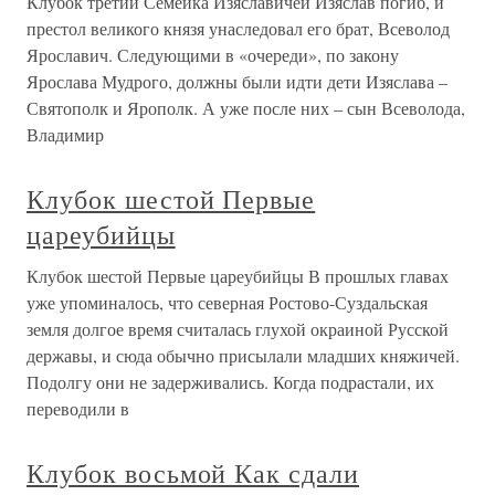
Клубок третий Семейка Изяславичей Изяслав погиб, и
престол великого князя унаследовал его брат, Всеволод
Ярославич. Следующими в «очереди», по закону
Ярослава Мудрого, должны были идти дети Изяслава –
Святополк и Ярополк. А уже после них – сын Всеволода,
Владимир
Клубок шестой Первые
цареубийцы
Клубок шестой Первые цареубийцы В прошлых главах
уже упоминалось, что северная Ростово-Суздальская
земля долгое время считалась глухой окраиной Русской
державы, и сюда обычно присылали младших княжичей.
Подолгу они не задерживались. Когда подрастали, их
переводили в
Клубок восьмой Как сдали