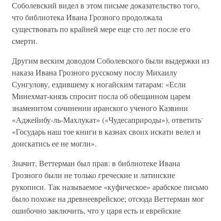
Соболевский видел в этом письме доказательство того,
что библиотека Ивана Грозного продолжала
существовать по крайней мере еще сто лет после его
смерти.
Другим веским доводом Соболевского были выдержки из
наказа Ивана Грозного русскому послу Михаилу
Сунгулову, ездившему к ногайским татарам: «Если
Минехмат-князь спросит посла об обещанном царем
знаменитом сочинении иранского ученого Казвини
-
«Аджейибу-ль-Махлукат» («Чудесаприроды»), ответить
«Государь наш тое книги в казнах своих искати велел и
доискатись ее не могли».
Значит, Веттерман был прав: в библиотеке Ивана
Грозного были не только греческие и латинские
рукописи. Так называемое «куфическое» арабское письмо
было похоже на древнееврейское; отсюда Веттерман мог
ошибочно заключить, что у царя есть и еврейские