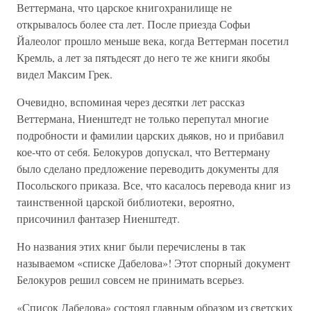
Веттермана, что царское книгохранилище не
открывалось более ста лет. После приезда Софьи
Йалеолог прошло меньше века, когда Веттерман посетил
Кремль, а лет за пятьдесят до него те же книги якобы
видел Максим Грек.
Очевидно, вспоминая через десятки лет рассказ
Веттермана, Ниенштедт не только перепутал многие
подробности и фамилии царских дьяков, но и прибавил
кое-что от себя. Белокуров допускал, что Веттерману
было сделано предложение переводить документы для
Посольского приказа. Все, что касалось перевода книг из
таинственной царской библиотеки, вероятно,
присочинил фантазер Ниенштедт.
Но названия этих книг были перечислены в так
называемом «списке Дабелова»! Этот спорный документ
Белокуров решил совсем не принимать всерьез.
«Список Дабелова» состоял главным образом из светских