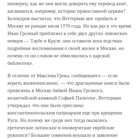
иноверец; как же они могли доверить ему перевод книг,
касавшихся, например, истории православной церкви?
Белокуров высчитал, что Веттерман мог прибыть в
Москву не раньше июля 1570 года. Но как раз в это время
Иван Грозный приблизил к себе двух других ливонских
немцев — Таубе и Крузе; они оставили впоследствии
подробные воспоминания о своей жизни в Москве, но
почему-то ни словом не обмолвились о царской
библиотеке.
В отличие от Максима Грека, сообщившего — если
верить жизнеописанию, — что драгоценные книги были
привезены в Москву бабкой Ивана Грозного,
византийской княжной Софьей Палеолог, Веттерман
утверждал, что они были присланы
константинопольским патриархом еще при крещении
Руси. Но почему же среди них тогда оказались
еретические латинские и иноверческие еврейские
рукописи? Большие сомнения внушало и заявление