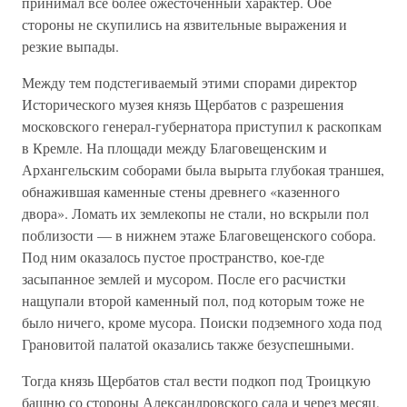
принимал все более ожесточенный характер. Обе
стороны не скупились на язвительные выражения и
резкие выпады.
Между тем подстегиваемый этими спорами директор
Исторического музея князь Щербатов с разрешения
московского генерал-губернатора приступил к раскопкам
в Кремле. На площади между Благовещенским и
Архангельским соборами была вырыта глубокая траншея,
обнажившая каменные стены древнего «казенного
двора». Ломать их землекопы не стали, но вскрыли пол
поблизости — в нижнем этаже Благовещенского собора.
Под ним оказалось пустое пространство, кое-где
засыпанное землей и мусором. После его расчистки
нащупали второй каменный пол, под которым тоже не
было ничего, кроме мусора. Поиски подземного хода под
Грановитой палатой оказались также безуспешными.
Тогда князь Щербатов стал вести подкоп под Троицкую
башню со стороны Александровского сада и через месяц,