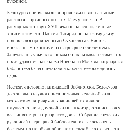
рукописи.
Белокуров принял вызов и продолжал свои наземные
раскопки в архивных шкафах. И ему повезло. В
расходных тетрадях XVII века он нашел подлинные
записи о том, что Паисий Лигарид по царскому указу
пользовался привезенными Сухановым с Востока
иноязычными книгами из патриаршей библиотеки.
Запечатанным же источником он их называл потому, что
после удаления патриарха Никона из Москвы патриаршая
библиотека была опечатана и ключ от нее находился у
царя.
Исследуя историю патриаршей библиотеки, Белокуров
досконально изучил описи не только келейной казны
московских патриархов, хранившей их личное
имущество, но и домовой казны, в которую записывался
весь инвентарь патриаршего двора. Собрание греческих
рукописей патриаршей библиотеки оказалось очень
богатым, но ни об одной из них нельзя было сказать, что