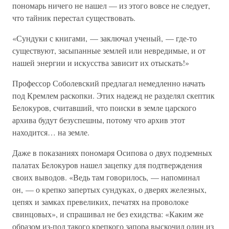
пономарь ничего не нашел — из этого вовсе не следует,
что тайник перестал существовать.
«Сундуки с книгами, — заключал ученый, — где-то
существуют, засыпанные землей или невредимые, и от
нашей энергии и искусства зависит их отыскать!»
Профессор Соболевский предлагал немедленно начать
под Кремлем раскопки. Этих надежд не разделял скептик
Белокуров, считавший, что поиски в земле царского
архива будут безуспешны, потому что архив этот
находится… на земле.
Даже в показаниях пономаря Осипова о двух подземных
палатах Белокуров нашел зацепку для подтверждения
своих выводов. «Ведь там говорилось, — напоминал
он, — о крепко запертых сундуках, о дверях железных,
цепях и замках превеликих, печатях на проволоке
свинцовых», и спрашивал не без ехидства: «Каким же
образом из-под такого крепкого запора выскочил один из