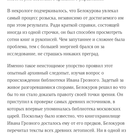
В некрологе подчеркивалось, что Белокурова увлекал
самый процесс розыска, независимо от достигаемого им
при этом результата. Ради краткой справки, состоящей
иногда из одной строчки, он был способен просмотреть
сотни книг и рукописей. Чем запутаннее и сложнее была
проблема, тем с большей энергией брался он за
исследование, не страшась никаких преград.
Именно такое неистощимое упорство проявил этот
опытный архивный следопыт, изучая вопрос о
происхождении библиотеки Ивана Грозного. Задетый за
живое разгоревшимися спорами, Белокуров решил во что
бы то ни стало доказать правоту своей точки зрения. Он
приступил к проверке самых древних источников, в
которых впервые упоминалась библиотека московских
царей. Поскольку было известно, что книгохранилище
Ивана Грозного досталось ему от его предков, Белокуров
перечитал тексты всех древних летописей. Ни в одной из