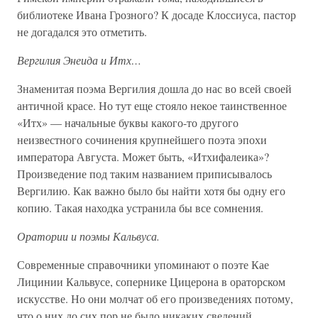
библиотеке Ивана Грозного? К досаде Клоссиуса, пастор
не догадался это отметить.
Вергилия Энеида и Итх…
Знаменитая поэма Вергилия дошла до нас во всей своей
античной красе. Но тут еще стояло некое таинственное
«Итх» — начальные буквы какого-то другого
неизвестного сочинения крупнейшего поэта эпохи
императора Августа. Может быть, «Итхифалеика»?
Произведение под таким названием приписывалось
Вергилию. Как важно было бы найти хотя бы одну его
копию. Такая находка устранила бы все сомнения.
Оратории и поэмы Кальвуса.
Современные справочники упоминают о поэте Кае
Лицинии Кальвусе, сопернике Цицерона в ораторском
искусстве. Но они молчат об его произведениях потому,
что о них до сих пор не было никаких сведений.