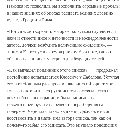
Находка их позволила бы восполнить огромные пробелы
в наших знаниях об эпохах расцвета великих древних
культур Греции и Рима.
«Вот список творений, которые, во всяком случае, если
даже и отнести иное к неточности и неосведомленности
автора, должен возбудить величайшие ожидания», —
записал Клоссиус в своем черновом блокноте, где он
обычно накапливал материал для будущих статей.
«Как выглядел подлинник этого списка?» — продолжал
настойчиво допытываться Клоссиус у Дабелова. Уступая
его настойчивым расспросам, шверинский юрист мог
только повторить, что рукопись эта состояла всего из
двух небольших страниц и была написана на
пожелтевшей бумаге на редкость неразборчивым
почерком. Чернила сильно выцвели. Дабелов не мог
восстановить в памяти имя автора списка, так как он
почему-то забыл его записать. Это внушало подозрения: