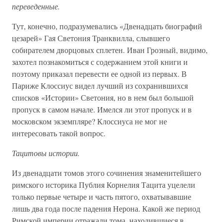
переведенные.
Тут, конечно, подразумевались «Двенадцать биографий
цезарей» Гая Светония Транквилла, слывшего
собирателем дворцовых сплетен. Иван Грозный, видимо,
захотел познакомиться с содержанием этой книги и
поэтому приказал перевести ее одной из первых. В
Париже Клоссиус видел лучший из сохранившихся
списков «Истории» Светония, но в нем был большой
пропуск в самом начале. Имелся ли этот пропуск и в
московском экземпляре? Клоссиуса не мог не
интересовать такой вопрос.
Тацитовы истории.
Из двенадцати томов этого сочинения знаменитейшего
римского историка Публия Корнелия Тацита уцелели
только первые четыре и часть пятого, охватывавшие
лишь два года после падения Нерона. Какой же период
Римской империи отражали тома, находившиеся в