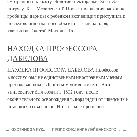
смотрящий в красоту! Золотою пекторалью Его небо
потрясу. Б.Н. Мозолевский После завершения раскопок
гробницы царицы с ребенком экспедиция приступила к
исследованию главного объекта — склепа царя,
«хозяина» Толстой Могилы. То,
НАХОДКА ПРОФЕССОРА
ДАБЕЛОВА
НАХОДКА ПРОФЕССОРА ДАБЕЛОВА Профессор
Клоссиус был не единственным иностранным ученым,
преподававшим в Дерптском университете. Этот
университет был создан в 1802 году, после
окончательного освобождения Лифляндии от шведских и
немецких захватчиков. Но в начале прошлого
НАХОДКА
←
→
ОХОТНИК ЗА РУКОПИСЯМИ
ПРОИСХОЖДЕНИЕ ЛЕЙДЕНСКОГО МАНУСКРИПТА
НАХОДКА Лёнькин папа учил Лёньку: «Если решил,