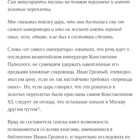
Сии манускрипты писаны на тонком пергамене и имеют
золотые переплеты.
Мне сказывал также царь, что они достались ему от
самого императора и что он желает иметь перевод
оных, чего, однако, я не был в состоянии сделать.
Слова «от самого императора» означали, что речь идет о
последнем византийском императоре Константине
Палеологе, не сумевшем удержать накопленные его
предками книжные сокровища. Иван Грозный, очевидно,
знал им цену, если он так настойчиво требовал «перевода
оных». Но, если царь говорил, что эти рукописи в
золотых переплетах были присланы самим Константином
XI, следует ли отсюда, что остальные попали в Москву
другим путем?..
Вряд ли составитель списка имел возможность
познакомиться со всеми книгами, имевшимися в
библиотеке Ивана Грозного, и тщательно исследовать их