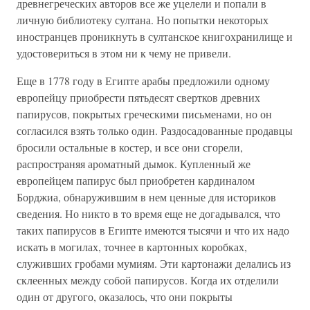
древнегреческих авторов все же уцелели и попали в
личную библиотеку султана. Но попытки некоторых
иностранцев проникнуть в султанское книгохранилище и
удостовериться в этом ни к чему не привели.
Еще в 1778 году в Египте арабы предложили одному
европейцу приобрести пятьдесят свертков древних
папирусов, покрытых греческими письменами, но он
согласился взять только один. Раздосадованные продавцы
бросили остальные в костер, и все они сгорели,
распространяя ароматный дымок. Купленный же
европейцем папирус был приобретен кардиналом
Борджиа, обнаружившим в нем ценные для историков
сведения. Но никто в то время еще не догадывался, что
таких папирусов в Египте имеются тысячи и что их надо
искать в могилах, точнее в картонных коробках,
служивших гробами мумиям. Эти картонажи делались из
склеенных между собой папирусов. Когда их отделили
один от другого, оказалось, что они покрыты