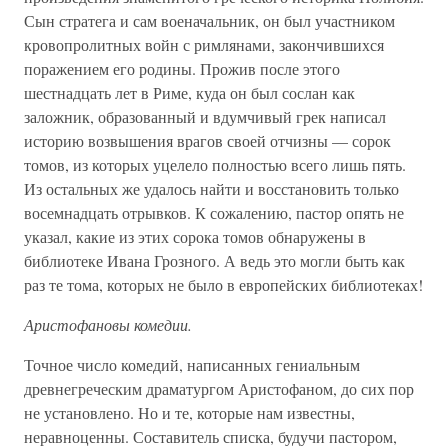
Сын стратега и сам военачальник, он был участником
кровопролитных войн с римлянами, закончившихся
поражением его родины. Прожив после этого
шестнадцать лет в Риме, куда он был сослан как
заложник, образованный и вдумчивый грек написал
историю возвышения врагов своей отчизны — сорок
томов, из которых уцелело полностью всего лишь пять.
Из остальных же удалось найти и восстановить только
восемнадцать отрывков. К сожалению, пастор опять не
указал, какие из этих сорока томов обнаружены в
библиотеке Ивана Грозного. А ведь это могли быть как
раз те тома, которых не было в европейских библиотеках!
Аристофановы комедии.
Точное число комедий, написанных гениальным
древнегреческим драматургом Аристофаном, до сих пор
не установлено. Но и те, которые нам известны,
неравноценны. Составитель списка, будучи пастором,