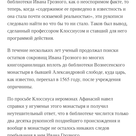
библиотеки Ивана Грозного, как о неоспоримом факте, то
теперь, когда «содержимое ее приведено в известность и
она стала почти осязаемой реальностью», эти рукописи
следовало найти во что бы то ни стало. Таков был вывод,
сделанный профессором Клоссиусом и ставший для него
программой действия.
В течение нескольких лет ученый продолжал поиски
остатков сокровищ Ивана Грозного во многих
книгохранилищах вплоть до библиотеки Вознесенского
монастыря в бывшей Александровой слободе, куда царь,
как известно, переехал в 1565 году, после учреждения
опричнины.
По просьбе Клоссиуса иеромонах Афанасий навел
справки у игуменьи этого монастыря и получил
неутешительный ответ, что в библиотеке числится только
два десятка рукописей позднейшего происхождения и
вообще в монастыре не осталось никаких следов
пребывания в нем Ивана Грозного.