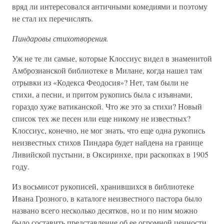
вряд ли интересовался античными комедиями и поэтому
не стал их перечислять.
Пиндаровы стихотворения.
Уж не те ли самые, которые Клоссиус видел в знаменитой
Амброзианской библиотеке в Милане, когда нашел там
отрывки из «Кодекса Феодосия»? Нет, там были не
стихи, а песни, и притом рукопись была с изъянами,
гораздо хуже ватиканской. Что же это за стихи? Новый
список тех же песен или еще никому не известных?
Клоссиус, конечно, не мог знать, что еще одна рукопись
неизвестных стихов Пиндара будет найдена на границе
Ливийской пустыни, в Оксиринхе, при раскопках в 1905
году.
Из восьмисот рукописей, хранившихся в библиотеке
Ивана Грозного, в каталоге неизвестного пастора было
названо всего несколько десятков, но и по ним можно
было составить представление об ее огромной ценности.