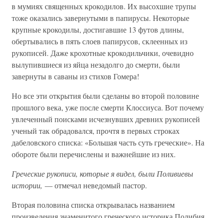
в мумиях священных крокодилов. Их высохшие трупы
тоже оказались завернутыми в папирусы. Некоторые
крупные крокодилы, достигавшие 13 футов длины,
обертывались в пять слоев папирусов, склеенных из
рукописей. Даже крохотные крокодильчики, очевидно
вылупившиеся из яйца незадолго до смерти, были
завернуты в саваны из стихов Гомера!
Но все эти открытия были сделаны во второй половине
прошлого века, уже после смерти Клоссиуса. Вот почему
увлеченный поисками исчезнувших древних рукописей
ученый так обрадовался, прочтя в первых строках
дабеловского списка: «Большая часть суть греческие». На
обороте были перечислены и важнейшие из них.
Греческие рукописи, которые я видел, были Поливиевы
истории,
— отмечал неведомый пастор.
Вторая половина списка открывалась названием
произведения знаменитого греческого историка Полибия.