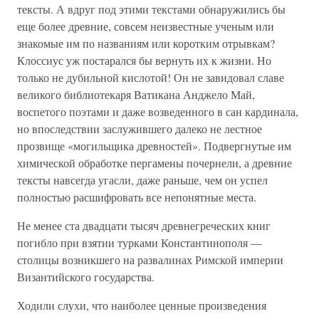
тексты. А вдруг под этими текстами обнаружились бы
еще более древние, совсем неизвестные ученым или
знакомые им по названиям или коротким отрывкам?
Клоссиус уж постарался бы вернуть их к жизни. Но
только не дубильной кислотой! Он не завидовал славе
великого библиотекаря Ватикана Анджело Май,
воспетого поэтами и даже возведенного в сан кардинала,
но впоследствии заслужившего далеко не лестное
прозвище «могильщика древностей». Подвергнутые им
химической обработке пергамены почернели, а древние
тексты навсегда угасли, даже раньше, чем он успел
полностью расшифровать все непонятные места.
Не менее ста двадцати тысяч древнегреческих книг
погибло при взятии турками Константинополя —
столицы возникшего на развалинах Римской империи
Византийского государства.
Ходили слухи, что наиболее ценные произведения