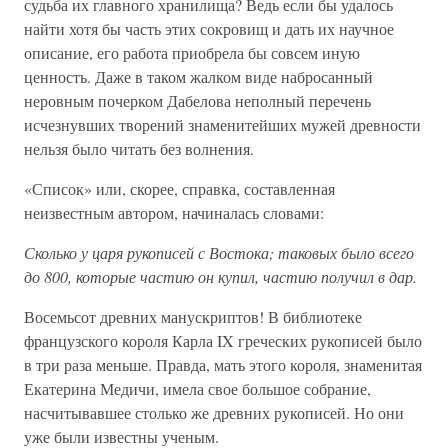
судьба их главного хранилища? Ведь если бы удалось
найти хотя бы часть этих сокровищ и дать их научное
описание, его работа приобрела бы совсем иную
ценность. Даже в таком жалком виде набросанный
неровным почерком Дабелова неполный перечень
исчезнувших творений знаменитейших мужей древности
нельзя было читать без волнения.
«Список» или, скорее, справка, составленная
неизвестным автором, начиналась словами:
Сколько у царя рукописей с Востока; таковых было всего
до 800, которые частию он купил, частию получил в дар.
Восемьсот древних манускриптов! В библиотеке
французского короля Карла IX греческих рукописей было
в три раза меньше. Правда, мать этого короля, знаменитая
Екатерина Медичи, имела свое большое собрание,
насчитывавшее столько же древних рукописей. Но они
уже были известны ученым.