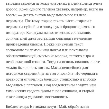
выделывавшемся из кожи животных и ценившемся очень
дорого. Кожи одного теленка хватало, например, всего на
восемь — десять листов выделываемого из него
пергамена. Поэтому старые тексты часто стирали с
пергамена губкой, а в эпоху сумасбродного римского
императора Калигулы на поэтических состязаниях
сочинителей даже заставляли слизывать неудачные
произведения языком. Позже ненужный текст
соскабливали пемзой или ножом или покрывали
обесцвечивающей смесью из молока, тертого сыра и
необожженной извести. Тогда на использованном листе
можно было опять писать. Масса ценнейших для
историков сведений из-за этого погибла! Но чернила в
древности отличались большой стойкостью и глубоко
въедались в пергамен. Под воздействием воздуха или
химических средств буквы снова оживали, и старый
текст иногда удавалось восстановить.
Библиотекарь Ватикана иезуит Май, обрабатывая