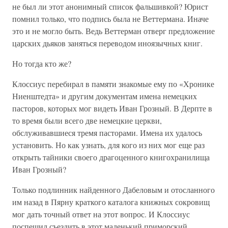
не был ли этот анонимный список фальшивкой? Юрист
помнил только, что подпись была не Веттермана. Иначе
это и не могло быть. Ведь Веттерман отверг предложение
царских дьяков заняться переводом иноязычных книг.
Но тогда кто же?
Клоссиус перебирал в памяти знакомые ему по «Хронике
Ниенштедта» и другим документам имена немецких
пасторов, которых мог видеть Иван Грозный. В Дерпте в
то время были всего две немецкие церкви,
обслуживавшиеся тремя пасторами. Имена их удалось
установить. Но как узнать, для кого из них мог еще раз
открыть тайники своего драгоценного книгохранилища
Иван Грозный?
Только подлинник найденного Дабеловым и отосланного
им назад в Пярну краткого каталога книжных сокровищ
мог дать точный ответ на этот вопрос. И Клоссиус
поспешил съездить в этот маленький приморский