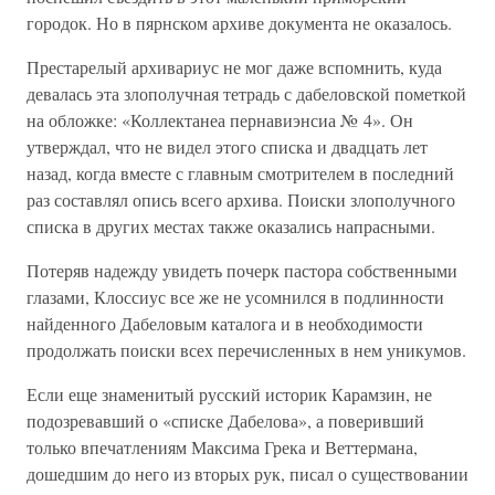
городок. Но в пярнском архиве документа не оказалось.
Престарелый архивариус не мог даже вспомнить, куда
девалась эта злополучная тетрадь с дабеловской пометкой
на обложке: «Коллектанеа пернавиэнсиа № 4». Он
утверждал, что не видел этого списка и двадцать лет
назад, когда вместе с главным смотрителем в последний
раз составлял опись всего архива. Поиски злополучного
списка в других местах также оказались напрасными.
Потеряв надежду увидеть почерк пастора собственными
глазами, Клоссиус все же не усомнился в подлинности
найденного Дабеловым каталога и в необходимости
продолжать поиски всех перечисленных в нем уникумов.
Если еще знаменитый русский историк Карамзин, не
подозревавший о «списке Дабелова», а поверивший
только впечатлениям Максима Грека и Веттермана,
дошедшим до него из вторых рук, писал о существовании