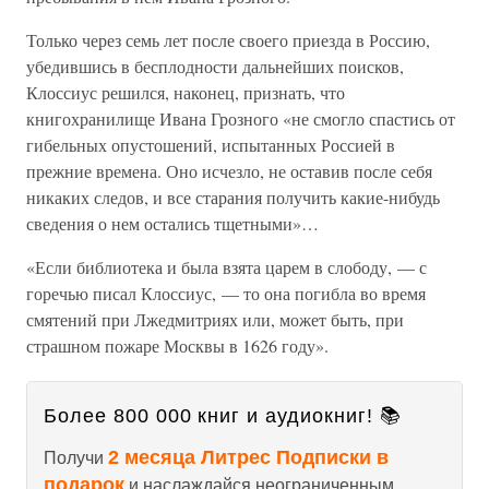
Только через семь лет после своего приезда в Россию,
убедившись в бесплодности дальнейших поисков,
Клоссиус решился, наконец, признать, что
книгохранилище Ивана Грозного «не смогло спастись от
гибельных опустошений, испытанных Россией в
прежние времена. Оно исчезло, не оставив после себя
никаких следов, и все старания получить какие-нибудь
сведения о нем остались тщетными»…
«Если библиотека и была взята царем в слободу, — с
горечью писал Клоссиус, — то она погибла во время
смятений при Лжедмитриях или, может быть, при
страшном пожаре Москвы в 1626 году».
Более 800 000 книг и аудиокниг! 📚
2 месяца Литрес Подписки в
Получи
подарок
и наслаждайся неограниченным