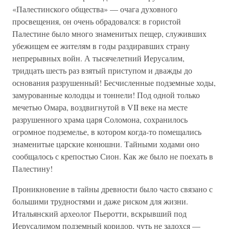
«Палестинского общества» — очага духовного
просвещения, он очень обрадовался: в гористой
Палестине было много знаменитых пещер, служивших
убежищем ее жителям в годы раздиравших страну
непрерывных войн. А тысячелетний Иерусалим,
тридцать шесть раз взятый приступом и дважды до
основания разрушенный! Бесчисленные подземные ходы,
замурованные колодцы и тоннели! Под одной только
мечетью Омара, воздвигнутой в VII веке на месте
разрушенного храма царя Соломона, сохранилось
огромное подземелье, в котором когда-то помещались
знаменитые царские конюшни. Тайными ходами оно
сообщалось с крепостью Сион. Как же было не поехать в
Палестину!
Проникновение в тайны древности было часто связано с
большими трудностями и даже риском для жизни.
Итальянский археолог Пьеротти, вскрывший под
Иерусалимом подземный коридор, чуть не задохся —