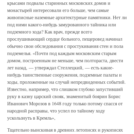
крысами подвалы старинных московских домов и
монастырей интересовали его больше, чем самые
живописные наземные архитектурные памятники. Нет ли
под ними какого-нибудь замурованного тайника или
подземного хода? Как врач, прежде всего
прослушивающий сердце больного, пещеровед начинал
обычно свои обследования с простукивания стен и пола
подземелья. «Почти под каждым московским старым
домом, построенным не меньше, чем полтораста, двести
лет назад, — утверждал Стеллецкий, — есть какие-
нибудь таинственные сооружения, подземные палаты и
ходы, проложенные на случай непредвиденных событий.
Известно, например, что слишком глубоко запустивший
руку в казну царский свояк, знаменитый боярин Борис
Иванович Морозов в 1648 году только потому спасся от
народной расправы, что успел по тайному ходу
ускользнуть в Кремль»,
Тщательно выискивая в древних летописях и рукописях