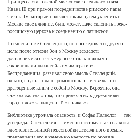
Принцесса стала женой московского великого князя
Ивана III при прямом посредничестве римского папы
Сикста IV, который надеялся таким путем укрепить в
Москве свое влияние, быть может, даже склонить греко-
российскую церковь к соединению с латинской.
По мнению же Стеллецкого, он преследовал и другую
цель: после отъезда Зои в Москву завладеть
доставшимися ей от умершего отца книжными
сокровищами византийских императоров.
Бесприданница, развивал свою мысль Стеллецкий,
однако, спутала планы римского папы и увезла эти
драгоценные книги с собой в Москву. Вероятно, она
сначала жалела о том, что привезла их в деревянный
город, плохо защищенный от пожаров.
Библиотеке угрожала опасность, и Софья Палеолог — так
утверждал Стеллецкий — именно поэтому стала главной
вдохновительницей перестройки деревянного кремля,
превращения его в каменную крепость по образцу