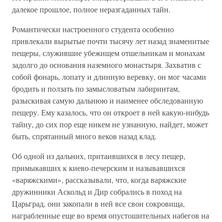
далекое прошлое, полное неразгаданных тайн.
Романтически настроенного студента особенно
привлекали вырытые почти тысячу лет назад знаменитые
пещеры, служившие убежищем отшельникам и монахам
задолго до основания наземного монастыря. Захватив с
собой фонарь, лопату и длинную веревку, он мог часами
бродить и ползать по замысловатым лабиринтам,
разыскивая самую дальнюю и наименее обследованную
пещеру. Ему казалось, что он откроет в ней какую-нибудь
тайну, до сих пор еще никем не узнанную, найдет, может
быть, спрятанный много веков назад клад.
Об одной из дальних, притаившихся в лесу пещер,
примыкавших к киево-печерским и называвшихся
«варяжскими», рассказывали, что, когда варяжские
дружинники Аскольд и Дир собрались в поход на
Царьград, они закопали в ней все свои сокровища,
награбленные еще во время опустошительных набегов на