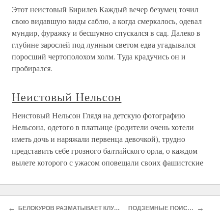
Этот неистовый Бирилев Каждый вечер безумец точил
свою видавшую виды саблю, а когда смеркалось, одевал
мундир, фуражку и бесшумно спускался в сад. Далеко в
глубине зарослей под лунным светом едва угадывался
поросший чертополохом холм. Туда крадучись он и
пробирался.
Неистовый Нельсон
Неистовый Нельсон Глядя на детскую фотографию
Нельсона, одетого в платьице (родители очень хотели
иметь дочь и наряжали первенца девочкой), трудно
представить себе грозного балтийского орла, о каждом
вылете которого с ужасом оповещали своих фашистские
О проекте
Разделы
←
→
БЕЛОКУРОВ РАЗМАТЫВАЕТ КЛУБОК
ПОДЗЕМНЫЕ ПОИСКИ