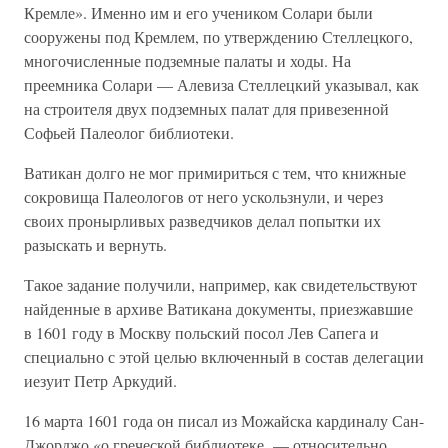
Кремле». Именно им и его учеником Солари были
сооружены под Кремлем, по утверждению Стеллецкого,
многочисленные подземные палаты и ходы. На
преемника Солари — Алевиза Стеллецкий указывал, как
на строителя двух подземных палат для привезенной
Софьей Палеолог библиотеки.
Ватикан долго не мог примириться с тем, что книжные
сокровища Палеологов от него ускользнули, и через
своих пронырливых разведчиков делал попытки их
разыскать и вернуть.
Такое задание получили, например, как свидетельствуют
найденные в архиве Ватикана документы, приезжавшие
в 1601 году в Москву польский посол Лев Сапега и
специально с этой целью включенный в состав делегации
иезуит Петр Аркудий.
16 марта 1601 года он писал из Можайска кардиналу Сан-
Джорджо «о греческой библиотеке, — относительно