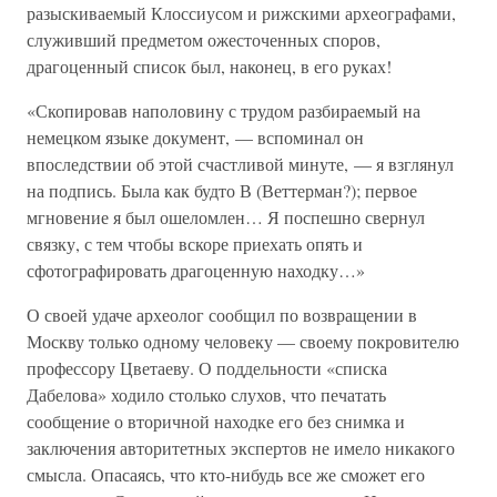
разыскиваемый Клоссиусом и рижскими археографами,
служивший предметом ожесточенных споров,
драгоценный список был, наконец, в его руках!
«Скопировав наполовину с трудом разбираемый на
немецком языке документ, — вспоминал он
впоследствии об этой счастливой минуте, — я взглянул
на подпись. Была как будто В (Веттерман?); первое
мгновение я был ошеломлен… Я поспешно свернул
связку, с тем чтобы вскоре приехать опять и
сфотографировать драгоценную находку…»
О своей удаче археолог сообщил по возвращении в
Москву только одному человеку — своему покровителю
профессору Цветаеву. О поддельности «списка
Дабелова» ходило столько слухов, что печатать
сообщение о вторичной находке его без снимка и
заключения авторитетных экспертов не имело никакого
смысла. Опасаясь, что кто-нибудь все же сможет его