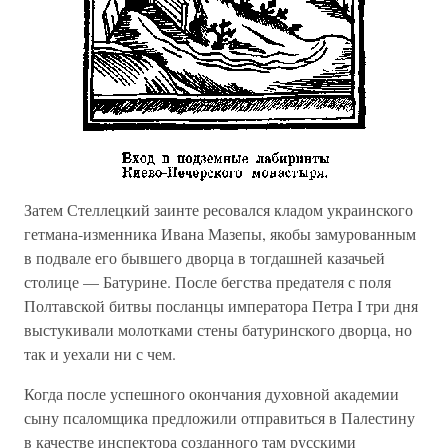
Затем Стеллецкий заинте ресовался кладом украинского
гетмана-изменника Ивана Мазепы, якобы замурованным
в подвале его бывшего дворца в тогдашней казачьей
столице — Батурине. После бегства предателя с поля
Полтавской битвы посланцы императора Петра I три дня
выстукивали молотками стены батуринского дворца, но
так и уехали ни с чем.
Когда после успешного окончания духовной академии
сыну псаломщика предложили отправиться в Палестину
в качестве инспектора созданного там русскими