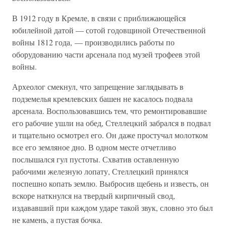
В 1912 году в Кремле, в связи с приближающейся
юбилейной датой — сотой годовщиной Отечественной
войны 1812 года, — производились работы по
оборудованию части арсенала под музей трофеев этой
войны.
Археолог смекнул, что запрещение заглядывать в
подземелья кремлевских башен не касалось подвала
арсенала. Воспользовавшись тем, что ремонтировавшие
его рабочие ушли на обед, Стеллецкий забрался в подвал
и тщательно осмотрел его. Он даже простучал молотком
все его земляное дно. В одном месте отчетливо
послышался гул пустоты. Схватив оставленную
рабочими железную лопату, Стеллецкий принялся
поспешно копать землю. Выбросив щебень и известь, он
вскоре наткнулся на твердый кирпичный свод,
издававший при каждом ударе такой звук, словно это был
не камень, а пустая бочка.