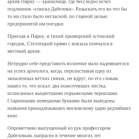
архив Пярну — хранилище, где бесследно исчез
подлинник «списка Дабелова». Разыскать его во что бы
то ни стало было негласной, по главной целью
предпринятой им поездки.
Приехав в Пярну, в тихий приморский эстонский
городок, Стеллецкий прямо с вокзала помчался в
местный архив.
Нетрудно себе представить волнение мало надеявшегося
на успех археолога, когда, перелистывая одну из
запыленных ветхих связок, он вдруг, по его словам,
нашел то, что искал: два пожелтевших листка,
исписанных выцветшими порыжелыми чернилами.
Старинными немецкими буквами были выведены
названия принадлежавших московскому царю редчайших
книг.
Опрометчиво выпущенный из рук профессором
Дабеловым, напрасно в течение многих лет