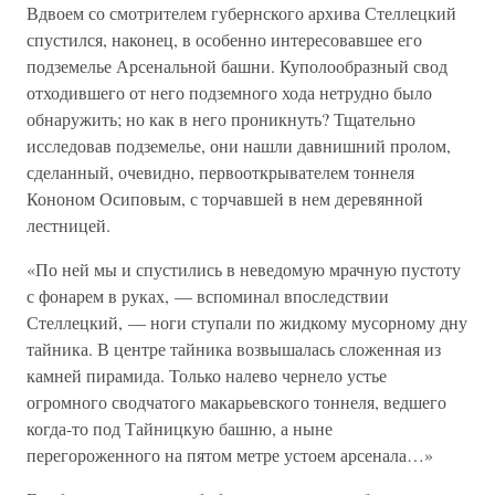
Вдвоем со смотрителем губернского архива Стеллецкий
спустился, наконец, в особенно интересовавшее его
подземелье Арсенальной башни. Куполообразный свод
отходившего от него подземного хода нетрудно было
обнаружить; но как в него проникнуть? Тщательно
исследовав подземелье, они нашли давнишний пролом,
сделанный, очевидно, первооткрывателем тоннеля
Кононом Осиповым, с торчавшей в нем деревянной
лестницей.
«По ней мы и спустились в неведомую мрачную пустоту
с фонарем в руках, — вспоминал впоследствии
Стеллецкий, — ноги ступали по жидкому мусорному дну
тайника. В центре тайника возвышалась сложенная из
камней пирамида. Только налево чернело устье
огромного сводчатого макарьевского тоннеля, ведшего
когда-то под Тайницкую башню, а ныне
перегороженного на пятом метре устоем арсенала…»