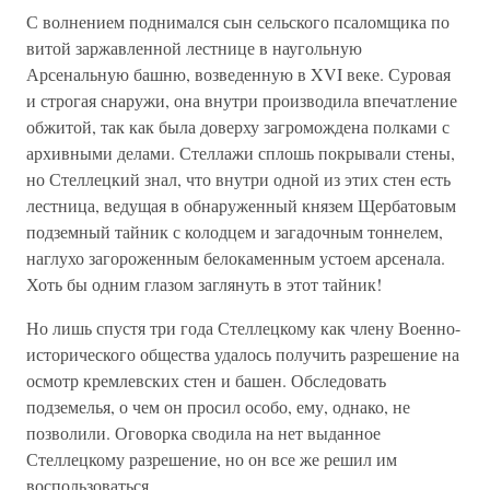
С волнением поднимался сын сельского псаломщика по
витой заржавленной лестнице в наугольную
Арсенальную башню, возведенную в XVI веке. Суровая
и строгая снаружи, она внутри производила впечатление
обжитой, так как была доверху загромождена полками с
архивными делами. Стеллажи сплошь покрывали стены,
но Стеллецкий знал, что внутри одной из этих стен есть
лестница, ведущая в обнаруженный князем Щербатовым
подземный тайник с колодцем и загадочным тоннелем,
наглухо загороженным белокаменным устоем арсенала.
Хоть бы одним глазом заглянуть в этот тайник!
Но лишь спустя три года Стеллецкому как члену Военно-
исторического общества удалось получить разрешение на
осмотр кремлевских стен и башен. Обследовать
подземелья, о чем он просил особо, ему, однако, не
позволили. Оговорка сводила на нет выданное
Стеллецкому разрешение, но он все же решил им
воспользоваться.