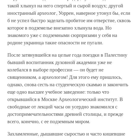
такой хлынул на него спертый и сырой воздух; другой
иностранный археолог, Уоррен, наверное утонул бы, если
б не успел быстро заделать пробитое им отверстие, сквозь
которое в подземелье внезапно хлынула вода. Но
знакомого уже с подземными сюрпризами у себя на
родине украинца такие опасности не пугали.
После затянувшейся на целые года поездки в Палестину
бывший воспитанник духовной академии уже не
колебался в выборе профессии — он будет не
священником, а археологом! Для этого ему пришлось,
однако, снова сесть на студенческую скамью и закончить
еще одно высшее учебное заведение: только что
открывшийся в Москве Археологический институт. В
свободные от лекций часы он усердно знакомился с
достопримечательностями древней столицы, и прежде
всего, конечно, с ее подземным миром.
Захламленные, дышавшие сыростью и часто кишевшие