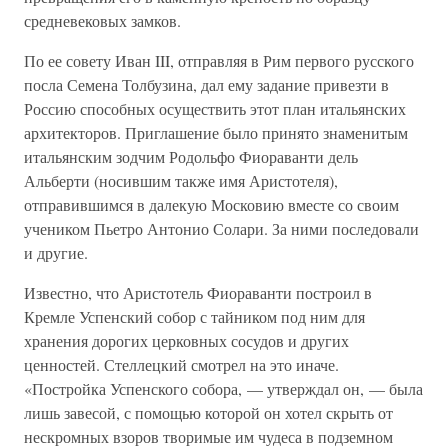
средневековых замков.
По ее совету Иван III, отправляя в Рим первого русского
посла Семена Толбузина, дал ему задание привезти в
Россию способных осуществить этот план итальянских
архитекторов. Приглашение было принято знаменитым
итальянским зодчим Родольфо Фиораванти дель
Альберти (носившим также имя Аристотеля),
отправившимся в далекую Московию вместе со своим
учеником Пьетро Антонио Солари. За ними последовали
и другие.
Известно, что Аристотель Фиораванти построил в
Кремле Успенский собор с тайником под ним для
хранения дорогих церковных сосудов и других
ценностей. Стеллецкий смотрел на это иначе.
«Постройка Успенского собора, — утверждал он, — была
лишь завесой, с помощью которой он хотел скрыть от
нескромных взоров творимые им чудеса в подземном