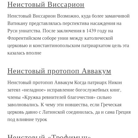
Неистовый Виссарион
Неистовый Виссарион Возможно, куда более заманчивой
Ватикану представлялась перспектива насаждения на
Руси униатства. После заключения в 1439 году на
Флорентийском соборе унии между католической
церковью и константинопольским патриархатом цель эта
казалась вполне
Неистовый протопоп Аввакум
Неистовый протопоп Аввакум Когда патриарх Никон
затеял «неладное» исправление богослужебных книг,
члены «Кружка ревнителей благочестия» сильно
заволновались. К чему эти новшества, если Греческая
церковь давно с Латинской соединилась, да и сама Греция
под влияние турок
Неистовый «Трофимыч»