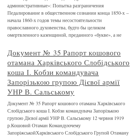
административные»: Попытка разграничения
Педалирование в общественном сознании конца 1850-х –
начала 1860-х годов темы несостоятельности
православного духовенства, будто бы целиком
омертвленного казенщиной, преданного «букве», а не
Документ № 35 Рапорт кошового
отамана Харківського Слобідського
коша І. Кобзи командувача
Запорізькою групою Дієвої армії
УНР В. Сальському
Документ № 35 Рапорт кошового отамана Харківського
Слобідського коша І. Кобзи командувача Запорізькою
групою Дієвої армії УНР В. Сальському 12 червня 1919
р.Кошовий Отаман Командуючему
ЗапоріжськойХарківського Слобідського Групой Отаману