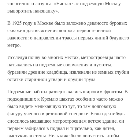
энергичного лозунга: «Настал час подземную Москву
выворотить наизнанку».
В 1925 году в Москве было заложено девяносто буровых
скважин для выяснения вопроса первостепенной
важности: о направлении трассы первых линий будущего
метро.
Исследуя почву во многих местах, метростроевцы часто
натыкались на подземные сооружения и пустоты,
буравили древние кладбища, извлекали из земных глубин
остатки старинной утвари и орудий труда.
Подземные работы развертывались широким фронтом. В
подходивших к Кремлю шахтах особенно часто можно
было видеть мелькавшую то тут, то там долговязую
фигуру ученого в резиновой спецовке. Если где-нибудь
сносилось мешавшее метростроевцам ветхое здание, он
первым забирался в подвал и тщательно, как дятел,
выстукивал стены. Нельзя же было допустить, чтобы