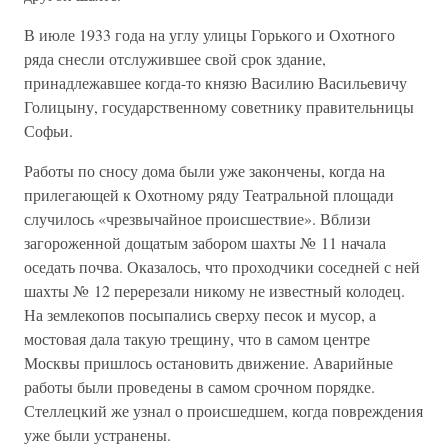
В июле 1933 года на углу улицы Горького и Охотного
ряда снесли отслужившее свой срок здание,
принадлежавшее когда-то князю Василию Васильевичу
Голицыну, государственному советнику правительницы
Софьи.
Работы по сносу дома были уже закончены, когда на
прилегающей к Охотному ряду Театральной площади
случилось «чрезвычайное происшествие». Вблизи
загороженной дощатым забором шахты № 11 начала
оседать почва. Оказалось, что проходчики соседней с ней
шахты № 12 перерезали никому не известный колодец.
На землекопов посыпались сверху песок и мусор, а
мостовая дала такую трещину, что в самом центре
Москвы пришлось остановить движение. Аварийные
работы были проведены в самом срочном порядке.
Стеллецкий же узнал о происшедшем, когда повреждения
уже были устранены.