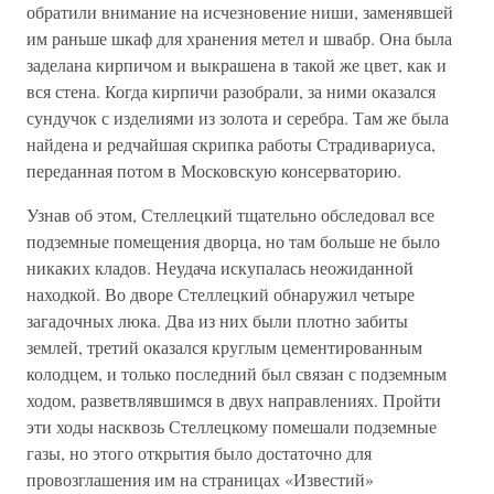
обратили внимание на исчезновение ниши, заменявшей
им раньше шкаф для хранения метел и швабр. Она была
заделана кирпичом и выкрашена в такой же цвет, как и
вся стена. Когда кирпичи разобрали, за ними оказался
сундучок с изделиями из золота и серебра. Там же была
найдена и редчайшая скрипка работы Страдивариуса,
переданная потом в Московскую консерваторию.
Узнав об этом, Стеллецкий тщательно обследовал все
подземные помещения дворца, но там больше не было
никаких кладов. Неудача искупалась неожиданной
находкой. Во дворе Стеллецкий обнаружил четыре
загадочных люка. Два из них были плотно забиты
землей, третий оказался круглым цементированным
колодцем, и только последний был связан с подземным
ходом, разветвлявшимся в двух направлениях. Пройти
эти ходы насквозь Стеллецкому помешали подземные
газы, но этого открытия было достаточно для
провозглашения им на страницах «Известий»