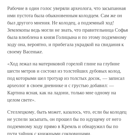
Рабочие в один голос уверяли археолога, что засыпанная
ими пустота была обыкновенным колодцем. Сам же он
был другого мнения. Не колодец, а подземный ход!
Землекопы ведь могли не знать, что правительница Софья
была влюблена в князя Голицына и по этому подземному
ходу она, вероятно, и прибегала украдкой на свидания к
своему Васеньке.
«Ход лежал на материковой горелой глине на глубине
шести метров и состоял из толстейших дубовых колод,
под которыми шел тротуар из толстых досок, — записал
археолог в своем дневнике и с грустью добавил: —
Картина ясная, как на ладони, только мне одному на
целом свете».
Стеллецкому, быть может, казалось, что, если бы колодец
не успели засыпать, он прошел бы по идущему от него
подземному ходу прямо в Кремль и обнаружил бы по
пути тайник с книжными сокровищами.