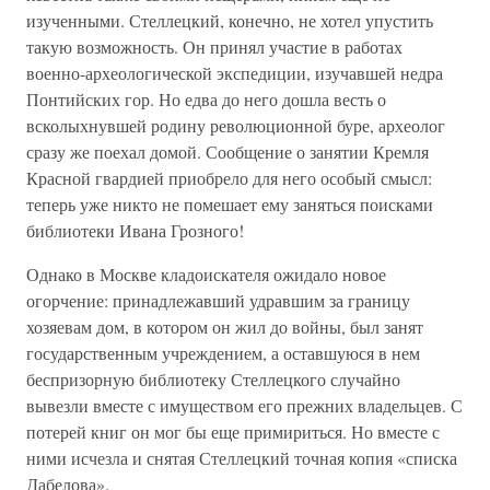
изученными. Стеллецкий, конечно, не хотел упустить
такую возможность. Он принял участие в работах
военно-археологической экспедиции, изучавшей недра
Понтийских гор. Но едва до него дошла весть о
всколыхнувшей родину революционной буре, археолог
сразу же поехал домой. Сообщение о занятии Кремля
Красной гвардией приобрело для него особый смысл:
теперь уже никто не помешает ему заняться поисками
библиотеки Ивана Грозного!
Однако в Москве кладоискателя ожидало новое
огорчение: принадлежавший удравшим за границу
хозяевам дом, в котором он жил до войны, был занят
государственным учреждением, а оставшуюся в нем
беспризорную библиотеку Стеллецкого случайно
вывезли вместе с имуществом его прежних владельцев. С
потерей книг он мог бы еще примириться. Но вместе с
ними исчезла и снятая Стеллецкий точная копия «списка
Дабелова».