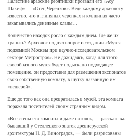
Палестине арабские ребятишки прозвали его «Абу
Шакиф» — «Отец Черепков». Ведь каждому археологу
известно, что в глиняных черепках и кувшинах часто
закапывались денежные клады…
Количество находок росло с каждым днем. Где же их
хранить? Археолог поднял вопрос о создании «Музея
подземной Москвы при научно-исследовательском
секторе Метростроя». Не дожидаясь, когда для этого
своеобразного музея будет подыскано подходящее
помещение, он предоставил для размещения экспонатов
свою собственную комнату, в шутку названную им
«пещерой».
Еще до того как она превратилась в музей, эта комната
поражала посетителей своим странным видом.
«Все стены его комнаты и даже потолок, — рассказывал
бывавший у Стеллецкого знаток древнерусской
архитектуры Н. Д, Виноградов, — были разрисованы