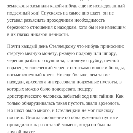
землекопы засыпали какой-нибудь еще не исследованный
подземный ход! Спускаясь на самое дно шахт, он не
уставал разъяснять проходчикам необходимость
бережного отношения к находкам, хотя бы и не имеющим
в их глазах никакой ценности.
Почти каждый день Стеллецкому что-нибудь приносили:
стертую медную монету, ржавую подкову или шпору,
черепок разбитого кувшина, глиняную трубку, печной
изразец, человеческий череп с остатками волос и бороды,
восьмиконечный крест. Но еще больше, чем такие
находки, археолога интересовали подземные пустоты, в
которых можно было подозревать пещеру
доисторического человека, забытый ход или тайник. Как
только обнаруживалась такая пустота, звали археолога.
Но шахт было много, и Стеллецкий не мог повсюду
поспеть. Иногда сообщение об обнаруженной пустоте
приходило как раз в такой момент, когда он был на
другой шахте.