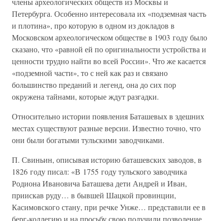
члены археологических обществ из Москвы и
Петербурга. Особенно интересовала их «подземная часть
и плотина», про которую в одном из докладов в
Московском археологическом обществе в 1903 году было
сказано, что «равной ей по оригинальности устройства и
ценности трудно найти во всей России». Что же касается
«подземной части», то с ней как раз и связано
большинство преданий и легенд, она до сих пор
окружена тайнами, которые ждут разгадки.
Относительно истории появления Баташевых в здешних
местах существуют разные версии. Известно точно, что
они были богатыми тульскими заводчиками.
П. Свиньин, описывая историю баташевских заводов, в
1826 году писал: «В 1755 году тульского заводчика
Родиона Ивановича Баташева дети Андрей и Иван,
приискав руду… в бывшей Шацкой провинции,
Касимовского стану, при речке Унже… представили ее в
берг-коллегию и на просьбу свою получили позволение