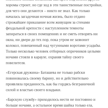
хоромы строит, но где ход в эти таинственные постройки,
для чего они делаются – никто не знал. Как только
началась загадочная ночная жизнь, было отдано
строжайшее приказание всем живущим за стенами
феодальной крепости с наступлением темноты
запираться в своих помещениях и не сметь отворять ни
окна, ни двери до тех пор, пока утром не зазвонит
колокол, повешенный над чугунными воротами усадьбы.
Только несколько человек отборных опричников целыми
ночами стояли в карауле, охраняя тайну своего
повелителя.
«Егерская дружина» Баташева не только рабски
повиновалась своему барину, но и действительно
проявляла преданность, как бы гордясь безграничной
силой и властью своего владыки.
«Барскую службу» приходилось нести не постоянно и
больше ночами, а остальное время шайка только ела,