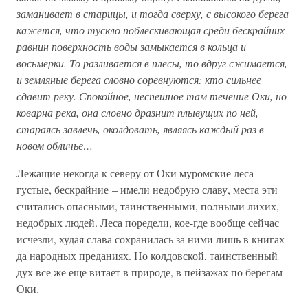
заманивает в старицы, и тогда сверху, с высокого берега
кажется, что тускло поблескивающая среди бескрайних
равнин поверхность воды замыкается в кольца и
восьмерки. То разливается в плесы, то вдруг сжимается,
и земляные берега словно соревнуются: кто сильнее
сдавит реку. Спокойное, неспешное там течение Оки, но
коварна река, она словно дразнит плывущих по ней,
стараясь завлечь, околдовать, являясь каждый раз в
новом обличье…
Лежащие некогда к северу от Оки муромские леса –
густые, бескрайние – имели недобрую славу, места эти
считались опасными, таинственными, полными лихих,
недобрых людей. Леса поредели, кое-где вообще сейчас
исчезли, худая слава сохранилась за ними лишь в книгах
да народных преданиях. Но колдовской, таинственный
дух все же еще витает в природе, в пейзажах по берегам
Оки.