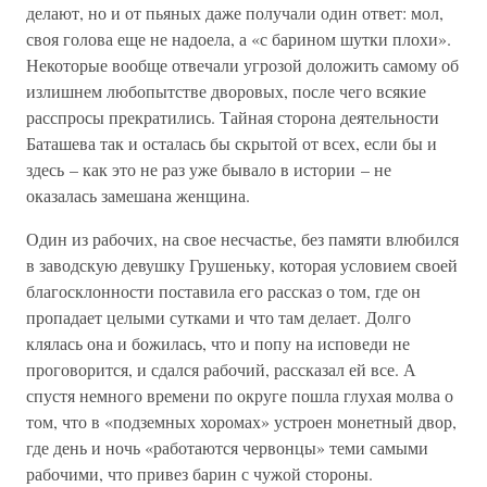
делают, но и от пьяных даже получали один ответ: мол,
своя голова еще не надоела, а «с барином шутки плохи».
Некоторые вообще отвечали угрозой доложить самому об
излишнем любопытстве дворовых, после чего всякие
расспросы прекратились. Тайная сторона деятельности
Баташева так и осталась бы скрытой от всех, если бы и
здесь – как это не раз уже бывало в истории – не
оказалась замешана женщина.
Один из рабочих, на свое несчастье, без памяти влюбился
в заводскую девушку Грушеньку, которая условием своей
благосклонности поставила его рассказ о том, где он
пропадает целыми сутками и что там делает. Долго
клялась она и божилась, что и попу на исповеди не
проговорится, и сдался рабочий, рассказал ей все. А
спустя немного времени по округе пошла глухая молва о
том, что в «подземных хоромах» устроен монетный двор,
где день и ночь «работаются червонцы» теми самыми
рабочими, что привез барин с чужой стороны.