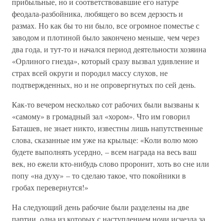
прибыльные, но и соответствовавшие его натуре
феодала-разбойника, любящего во всем дерзость и
размах. Но как бы то ни было, все огромное поместье с
заводом и плотиной было закончено меньше, чем через
два года, и тут-то и начался период деятельности хозяина
«Орлиного гнезда», который сразу вызвал удивление и
страх всей округи и породил массу слухов, не
подтвержденных, но и не опровергнутых по сей день.
Как-то вечером несколько сот рабочих были вызваны к
«самому» в громадный зал «хором». Что им говорил
Баташев, не знает никто, известны лишь напутственные
слова, сказанные им уже на крыльце: «Коли волю мою
будете выполнять усердно, – всем награда на весь ваш
век, но ежели кто-нибудь слово проронит, хоть во сне или
попу «на духу» – то сделаю такое, что покойники в
гробах перевернутся!»
На следующий день рабочие были разделены на две
партии, одна из которых с наступлением ночи исчезла за