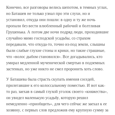
Конечно, все разговоры велись шепотом, в темных углах,
но Баташев не только узнал про эти слухи, но и
установил, откуда они пошли: в одну и ту же ночь
пропали без вести влюбленный рабочий и болтливая
Грушенька. А потом две ночи подряд люди, проходившие
случайно мимо господской усадьбы, со страхом
передавали, что откуда-то, точно из-под земли, слышны
были слабые глухие стоны и крики, но такие страшные,
что «волос дыбом становился». Все догадывались, кто
умирал медленной мученической смертью в подземных
застенках, но уже никто не смел проронить хоть слово.
У Баташева была страсть скупать имения соседей,
прилегавшие к его колоссальному поместью. И вот как-
то раз, заехав в самый глухой уголок своего «княжества»,
он увидел маленькую усадьбу, которую решил
немедленно «приобщить», для чего сейчас же заехал к ее
хозяину, с первых слов предложив ему крупную сумму за