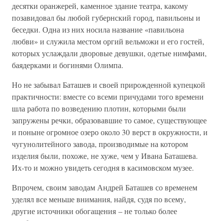
десятки оранжерей, каменное здание театра, какому
позавидовал бы любой губернский город, павильоны и
беседки. Одна из них носила название «павильона
любви» и служила местом оргий вельможи и его гостей,
которых услаждали дворовые девушки, одетые нимфами,
баядерками и богинями Олимпа.
Но не забывал Баташев и своей прирожденной купецкой
практичности: вместе со всеми причудами того времени
шла работа по возведению плотин, которыми были
запружены речки, образовавшие то самое, существующее
и поныне огромное озеро около 30 верст в окружности, и
чугунолитейного завода, производимые на котором
изделия были, похоже, не хуже, чем у Ивана Баташева.
Их-то и можно увидеть сегодня в касимовском музее.
Впрочем, своим заводам Андрей Баташев со временем
уделял все меньше внимания, найдя, судя по всему,
другие источники обогащения – не только более