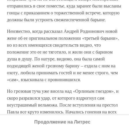
отправились в свое поместье, куда заранее были высланы
гонцы с приказанием о торжественной встрече, которую
должны были устроить свежеиспеченной барыне.
Неизвестно, когда рассказал Андрей Родионович новой
жене об ее оригинальном положении «третьей барыни»,
но из всех имеющихся свидетельств видно, что
положение это ее не тяготило, и жили они с барином
душа в душу. По натуре, видимо, она была самой
подходящей женой грозному барину – ездила с ним на
охоту, любила принимать гостей и не менее строго, чем
«сам», взыскивала с провинившихся.
Но грозовая туча уже висела над «Орлиным гнездом», и
скоро разразился удар, от которого вздрогнул сам
неустрашимый вельможа. После вступления на престол
Павла все круто изменилось. Начались гонения на всех
любимцев Екатерины, живших в столице, а затем
Продолжение на Литрес
добрались и до темного прошлого баташевского магната.