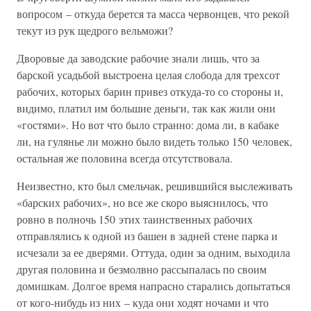
вопросом – откуда берется та масса червонцев, что рекой
текут из рук щедрого вельможи?
Дворовые да заводские рабочие знали лишь, что за
барской усадьбой выстроена целая слобода для трехсот
рабочих, которых барин привез откуда-то со стороны и,
видимо, платил им большие деньги, так как жили они
«гостями». Но вот что было странно: дома ли, в кабаке
ли, на гулянье ли можно было видеть только 150 человек,
остальная же половина всегда отсутствовала.
Неизвестно, кто был смельчак, решившийся выслеживать
«барских рабочих», но все же скоро выяснилось, что
ровно в полночь 150 этих таинственных рабочих
отправлялись к одной из башен в задней стене парка и
исчезали за ее дверями. Оттуда, один за одним, выходила
другая половина и безмолвно рассыпалась по своим
домишкам. Долгое время напрасно старались допытаться
от кого-нибудь из них – куда они ходят ночами и что