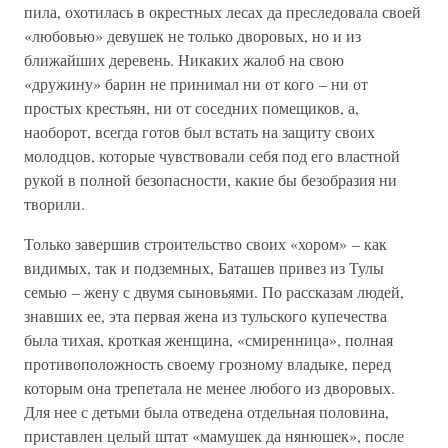
пила, охотилась в окрестных лесах да преследовала своей
«любовью» девушек не только дворовых, но и из
ближайших деревень. Никаких жалоб на свою
«дружину» барин не принимал ни от кого – ни от
простых крестьян, ни от соседних помещиков, а,
наоборот, всегда готов был встать на защиту своих
молодцов, которые чувствовали себя под его властной
рукой в полной безопасности, какие бы безобразия ни
творили.
Только завершив строительство своих «хором» – как
видимых, так и подземных, Баташев привез из Тулы
семью – жену с двумя сыновьями. По рассказам людей,
знавших ее, эта первая жена из тульского купечества
была тихая, кроткая женщина, «смиренница», полная
противоположность своему грозному владыке, перед
которым она трепетала не менее любого из дворовых.
Для нее с детьми была отведена отдельная половина,
приставлен целый штат «мамушек да нянюшек», после