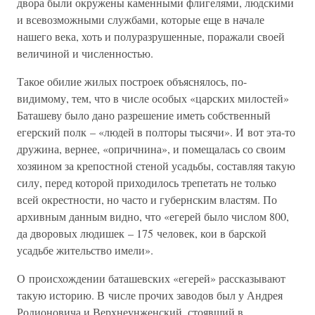
двора были окружены каменными флигелями, людскими
и всевозможными службами, которые еще в начале
нашего века, хоть и полуразрушенные, поражали своей
величиной и численностью.
Такое обилие жилых построек объяснялось, по-
видимому, тем, что в числе особых «царских милостей»
Баташеву было дано разрешение иметь собственный
егерский полк – «людей в полторы тысячи». И вот эта-то
дружина, вернее, «опричнина», и помещалась со своим
хозяином за крепостной стеной усадьбы, составляя такую
силу, перед которой приходилось трепетать не только
всей окрестности, но часто и губернским властям. По
архивным данным видно, что «егерей было числом 800,
да дворовых людишек – 175 человек, кои в барской
усадьбе жительство имели».
О происхождении баташевских «егерей» рассказывают
такую историю. В числе прочих заводов был у Андрея
Родионовича и Верхнеунженский, стоявший в