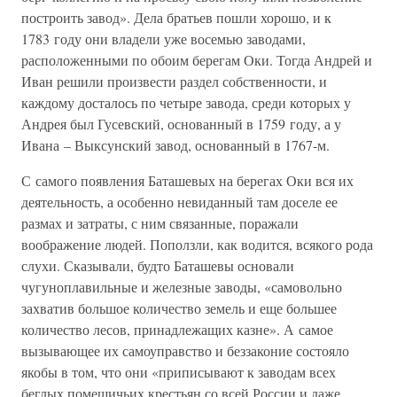
построить завод». Дела братьев пошли хорошо, и к
1783 году они владели уже восемью заводами,
расположенными по обоим берегам Оки. Тогда Андрей и
Иван решили произвести раздел собственности, и
каждому досталось по четыре завода, среди которых у
Андрея был Гусевский, основанный в 1759 году, а у
Ивана – Выксунский завод, основанный в 1767-м.
С самого появления Баташевых на берегах Оки вся их
деятельность, а особенно невиданный там доселе ее
размах и затраты, с ним связанные, поражали
воображение людей. Поползли, как водится, всякого рода
слухи. Сказывали, будто Баташевы основали
чугуноплавильные и железные заводы, «самовольно
захватив большое количество земель и еще большее
количество лесов, принадлежащих казне». А самое
вызывающее их самоуправство и беззаконие состояло
якобы в том, что они «приписывают к заводам всех
беглых помещичьих крестьян со всей России и даже