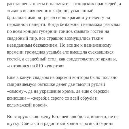
расставлены цветы и пальмы из господских оранжерей, а
«сам» в великолепном кафтане, усыпанный
бриллиантами, встречал свою красавицу невесту на
церковной паперти. Когда безбожный вельможа разослал
по всем концам губернии гонцов сзывать гостей на
свадебный пир, все страшно возмущались таким
невиданным беззаконием. Но все же к назначенному
времени громадная усадьба еле вмещала съехавшихся
гостей, а свадебный стол, как свидетельствуют архивы,
«готовился на 810 кувертов».
Еще в канун свадьбы из барской конторы было послано
смирившемуся батюшке денег две тысячи рублей
«самому», да на украшение храма, да еще с барской
конюшни – «жеребца серого со всей сбруей и
колымажкой новой».
Во вторую свою жену Баташев влюбился, видимо, не на
шутку. Светлый и радостный ходил «грозный барин»,