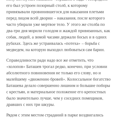
его был устроен позорный столб, к которому
привязывали провинившегося для наказания плетьми
перед лицом всей дворни – наказания, после которого
часто убирали уже мертвое тело. У этого же столба по
два-три дня морили голодом и жаждой привязанных, как
собак, людей, а зимой часами держали босых и в одних
рубахах. Здесь же устраивалась «потеха» – борьба с
медведем, на которую выходил любоваться сам барин.
Справедливости ради надо все же отметить, что
«холопов» Баташев трогал редко, конечно, при условии
абсолютного повиновения не только его слову, но и
малейшему «движению бровей». Колоссальное богатство
Баташева делало совершенно лишним и большие поборы
с крестьян, и материальное положение его крепостных
было значительно лучше, чем у соседних помещиков,
дравших с них три шкуры.
Рядом с этим местом страданий в парке воздвигались