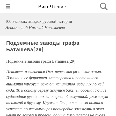
ВикиЧтение
100 великих загадок русской истории
Непомнящий Николай Николаевич
Подземные заводы графа
Баташева[29]
Подземные заводы графа Баташева[29]
Петляет, извивается Ока, пересекая рязанские земли.
Изменчив ее фарватер, мастерства и постоянного
внимания требует река от капитанов, ведущих по ней
суда. То к одному берегу жмутся бакены, обозначающие
судоходное русло, то, за очередной излучиной, уже зовут
теплоход к другому. Кружит Ока, и солнце за полчаса
успевает по нескольку раз поочередно заглянуть в окна
кают по левому и правому борту. Разбивается на русла,