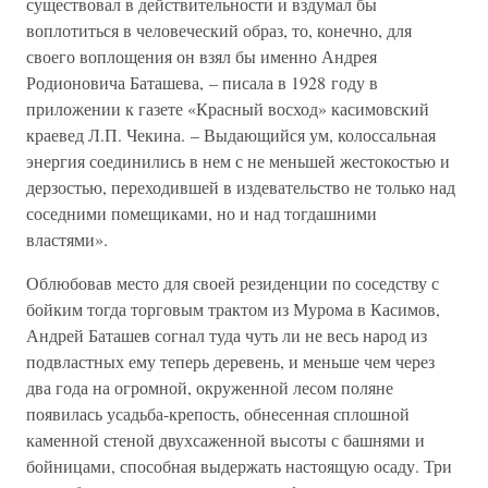
существовал в действительности и вздумал бы
воплотиться в человеческий образ, то, конечно, для
своего воплощения он взял бы именно Андрея
Родионовича Баташева, – писала в 1928 году в
приложении к газете «Красный восход» касимовский
краевед Л.П. Чекина. – Выдающийся ум, колоссальная
энергия соединились в нем с не меньшей жестокостью и
дерзостью, переходившей в издевательство не только над
соседними помещиками, но и над тогдашними
властями».
Облюбовав место для своей резиденции по соседству с
бойким тогда торговым трактом из Мурома в Касимов,
Андрей Баташев согнал туда чуть ли не весь народ из
подвластных ему теперь деревень, и меньше чем через
два года на огромной, окруженной лесом поляне
появилась усадьба-крепость, обнесенная сплошной
каменной стеной двухсаженной высоты с башнями и
бойницами, способная выдержать настоящую осаду. Три