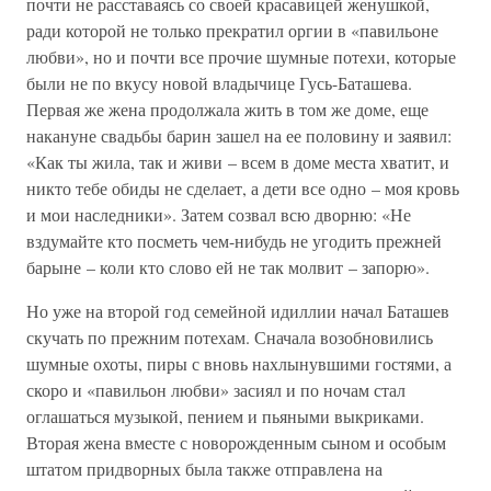
почти не расставаясь со своей красавицей женушкой,
ради которой не только прекратил оргии в «павильоне
любви», но и почти все прочие шумные потехи, которые
были не по вкусу новой владычице Гусь-Баташева.
Первая же жена продолжала жить в том же доме, еще
накануне свадьбы барин зашел на ее половину и заявил:
«Как ты жила, так и живи – всем в доме места хватит, и
никто тебе обиды не сделает, а дети все одно – моя кровь
и мои наследники». Затем созвал всю дворню: «Не
вздумайте кто посметь чем-нибудь не угодить прежней
барыне – коли кто слово ей не так молвит – запорю».
Но уже на второй год семейной идиллии начал Баташев
скучать по прежним потехам. Сначала возобновились
шумные охоты, пиры с вновь нахлынувшими гостями, а
скоро и «павильон любви» засиял и по ночам стал
оглашаться музыкой, пением и пьяными выкриками.
Вторая жена вместе с новорожденным сыном и особым
штатом придворных была также отправлена на