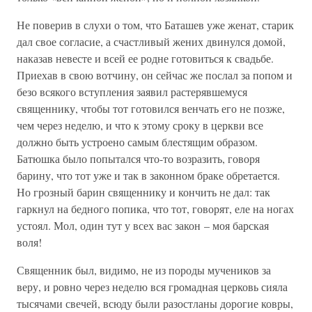
Не поверив в слухи о том, что Баташев уже женат, старик
дал свое согласие, а счастливый жених двинулся домой,
наказав невесте и всей ее родне готовиться к свадьбе.
Приехав в свою вотчину, он сейчас же послал за попом и
безо всякого вступления заявил растерявшемуся
священнику, чтобы тот готовился венчать его не позже,
чем через неделю, и что к этому сроку в церкви все
должно быть устроено самым блестящим образом.
Батюшка было попытался что-то возразить, говоря
барину, что тот уже и так в законном браке обретается.
Но грозный барин священнику и кончить не дал: так
гаркнул на бедного попика, что тот, говорят, еле на ногах
устоял. Мол, один тут у всех вас закон – моя барская
воля!
Священник был, видимо, не из породы мучеников за
веру, и ровно через неделю вся громадная церковь сияла
тысячами свечей, всюду были разостланы дорогие ковры,