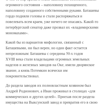
огромного состояния – наполовину похищенного,
наполовину созданного собственными руками. Баташевы
гордо подняли головы и стали распоряжаться и
повелевать всем краем, уже ничего не опасаясь. Какой-то
петербургский сенатор даже прозвал их «владимирскими
мономахами».
Какой бы из вариантов мифологии, связанный с
Баташевыми, ни был верен, но один факт остается
непреложным: Баташевы с середины 50-х годов
XVIII века стали владельцами огромных земельных
наделов и железных заводов на Оке, имели дворянское
звание, а князь Потемкин всячески им
покровительствовал.
До раздела заводов их полновластным хозяином был
Андрей Родионович, а Иван проживал в столицах «для
коммерческих и других целей». Приехав после раздела
имущества на Выксунский завод и превратив его в свою