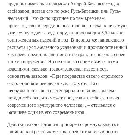
предприниматель и вельможа Андрей Баташев создал
свой завод, назвав его по реке Гусь-Баташев, или Гусь-
Железный. Это было крупное по тем временам
производство: в середине позапрошлого века, в не самую
уже лучшую для завода пору, он производил 6,5 тысячи
тонн железных изделий в год. В период же наивысшего
расцвета Гуся-Железного усадебный и производственный
комплекс представляли поистине грандиозные для своей
эпохи сооружения. Но не столько своими железными
изделиями, сколько нравом завоевал известность
основатель заводов. «При посредстве своего огромного
состояния Баташев делал все, что хотел. Его
необузданность была легендарна и оставляла далеко
позади себя все, что может представить себе фантазия
современного культурного человека», – отзывался о
Баташеве один из его современников.
Действительно, Баташев приобрел огромную власть и
влияние в окрестных местах, превратившись в почти