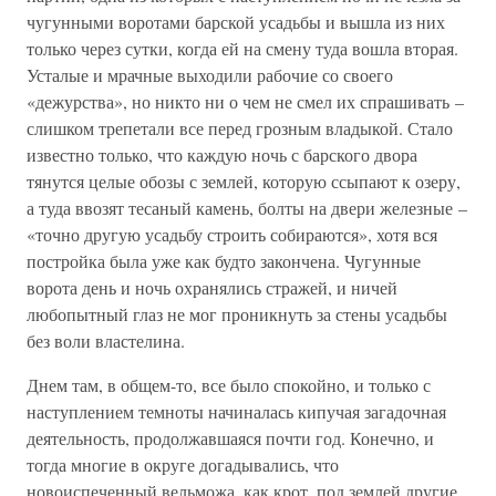
чугунными воротами барской усадьбы и вышла из них
только через сутки, когда ей на смену туда вошла вторая.
Усталые и мрачные выходили рабочие со своего
«дежурства», но никто ни о чем не смел их спрашивать –
слишком трепетали все перед грозным владыкой. Стало
известно только, что каждую ночь с барского двора
тянутся целые обозы с землей, которую ссыпают к озеру,
а туда ввозят тесаный камень, болты на двери железные –
«точно другую усадьбу строить собираются», хотя вся
постройка была уже как будто закончена. Чугунные
ворота день и ночь охранялись стражей, и ничей
любопытный глаз не мог проникнуть за стены усадьбы
без воли властелина.
Днем там, в общем-то, все было спокойно, и только с
наступлением темноты начиналась кипучая загадочная
деятельность, продолжавшаяся почти год. Конечно, и
тогда многие в округе догадывались, что
новоиспеченный вельможа, как крот, под землей другие