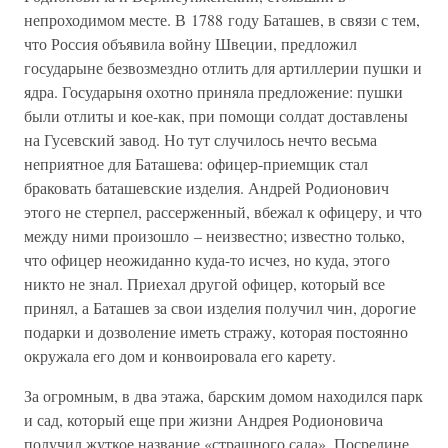
непроходимом месте. В 1788 году Баташев, в связи с тем,
что Россия объявила войну Швеции, предложил
государыне безвозмездно отлить для артиллерии пушки и
ядра. Государыня охотно приняла предложение: пушки
были отлиты и кое-как, при помощи солдат доставлены
на Гусевский завод. Но тут случилось нечто весьма
неприятное для Баташева: офицер-приемщик стал
браковать баташевские изделия. Андрей Родионович
этого не стерпел, рассерженный, вбежал к офицеру, и что
между ними произошло – неизвестно; известно только,
что офицер неожиданно куда-то исчез, но куда, этого
никто не знал. Приехал другой офицер, который все
принял, а Баташев за свои изделия получил чин, дорогие
подарки и дозволение иметь стражу, которая постоянно
окружала его дом и конвоировала его карету.
За огромным, в два этажа, барским домом находился парк
и сад, который еще при жизни Андрея Родионовича
получил жуткое название «страшного сада». Посредине