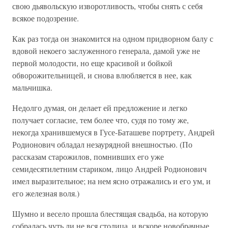
свою дьявольскую изворотливость, чтобы снять с себя
всякое подозрение.
Как раз тогда он знакомится на одном придворном балу с
вдовой некоего заслуженного генерала, дамой уже не
первой молодости, но еще красивой и бойкой
обворожительницей, и снова влюбляется в нее, как
мальчишка.
Недолго думая, он делает ей предложение и легко
получает согласие, тем более что, судя по тому же,
некогда хранившемуся в Гусе-Баташеве портрету, Андрей
Родионович обладал незаурядной внешностью. (По
рассказам старожилов, помнивших его уже
семидесятилетним стариком, лицо Андрей Родионович
имел выразительное; на нем ясно отражались и его ум, и
его железная воля.)
Шумно и весело прошла блестящая свадьба, на которую
собралась чуть ли не вся столица, и вскоре новобрачные