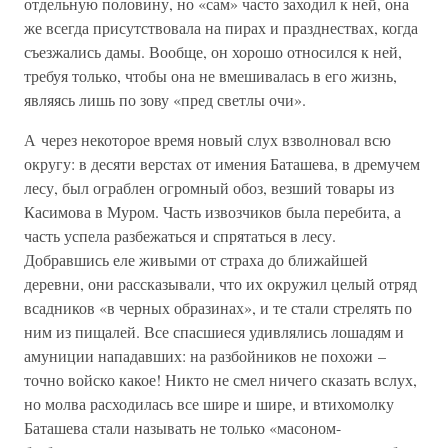
отдельную половину, но «сам» часто заходил к ней, она
же всегда присутствовала на пирах и празднествах, когда
съезжались дамы. Вообще, он хорошо относился к ней,
требуя только, чтобы она не вмешивалась в его жизнь,
являясь лишь по зову «пред светлы очи».
А через некоторое время новый слух взволновал всю
округу: в десяти верстах от имения Баташева, в дремучем
лесу, был ограблен огромный обоз, везший товары из
Касимова в Муром. Часть извозчиков была перебита, а
часть успела разбежаться и спрятаться в лесу.
Добравшись еле живыми от страха до ближайшей
деревни, они рассказывали, что их окружил целый отряд
всадников «в черных образинах», и те стали стрелять по
ним из пищалей. Все спасшиеся удивлялись лошадям и
амуниции нападавших: на разбойников не похожи –
точно войско какое! Никто не смел ничего сказать вслух,
но молва расходилась все шире и шире, и втихомолку
Баташева стали называть не только «масоном-