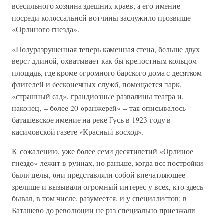
всесильного хозяина здешних краев, а его имение
посреди колоссальной вотчины заслужило прозвище
«Орлиного гнезда».
«Полуразрушенная теперь каменная стена, больше двух
верст длиной, охватывает как бы крепостным кольцом
площадь, где кроме огромного барского дома с десятком
флигелей и бесконечных служб, помещается парк,
«страшный сад», грандиозные развалины театра и,
наконец, – более 20 оранжерей» – так описывалось
баташевское имение на реке Гусь в 1923 году в
касимовской газете «Красный восход».
К сожалению, уже более семи десятилетий «Орлиное
гнездо» лежит в руинах, но раньше, когда все постройки
были целы, они представляли собой впечатляющее
зрелище и вызывали огромный интерес у всех, кто здесь
бывал, в том числе, разумеется, и у специалистов: в
Баташево до революции не раз специально приезжали