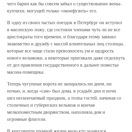
чего барин как бы совсем забыл о существовании жены-
купчихи, могущей только «оконфузить» его.
В одну из своих частых поездок в Петербург он вступил
в масонскую ложу, где состояли членами чуть ли не все
аристократы того времени, и благодаря этому завязал
знакомство и дружбу с массой влиятельных лиц столицы,
которые все чаще стали превозносить ум и щедрость
нового вельможи, а некоторые приезжали даже отдохнуть
от дел правления государственного в дальнее поместье
масона-помещика.
Теперь чугунные ворота не запирались ни днем, ни
ночью, и, когда «сам» был дома, в усадьбе дни и ночи
шел нескончаемый праздник, а толпа гостей, начиная со
столичных и губернских вельмож и кончая
мелкопоместным дворянством, наполняла дом и
огромные флигели.
В круговерти шумной жизни мало кто задавался