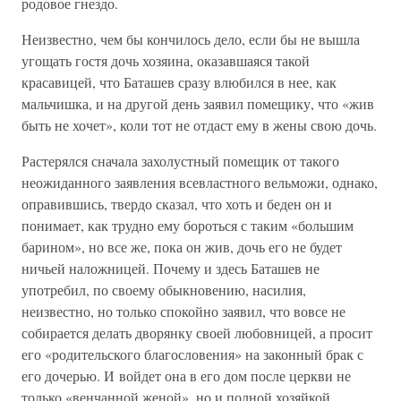
родовое гнездо.
Неизвестно, чем бы кончилось дело, если бы не вышла
угощать гостя дочь хозяина, оказавшаяся такой
красавицей, что Баташев сразу влюбился в нее, как
мальчишка, и на другой день заявил помещику, что «жив
быть не хочет», коли тот не отдаст ему в жены свою дочь.
Растерялся сначала захолустный помещик от такого
неожиданного заявления всевластного вельможи, однако,
оправившись, твердо сказал, что хоть и беден он и
понимает, как трудно ему бороться с таким «большим
барином», но все же, пока он жив, дочь его не будет
ничьей наложницей. Почему и здесь Баташев не
употребил, по своему обыкновению, насилия,
неизвестно, но только спокойно заявил, что вовсе не
собирается делать дворянку своей любовницей, а просит
его «родительского благословения» на законный брак с
его дочерью. И войдет она в его дом после церкви не
только «венчанной женой», но и полной хозяйкой.