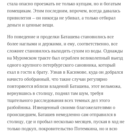
стала опасно проезжать не только купцам, но и богатым
помещикам. Этим последним, впрочем, всегда давалась
привилегия – он никогда не убивал, а только отбирал
деньги и ценные вещи.
Но поведение и проделки Баташева становились все
более наглыми и дерзкими, и ему, соответственно, все
сложнее становилось выходить сухим из воды. Однажды
на Муромском тракте был ограблен великолепный выезд
одного крупного петербургского сановника, который
ехал в гости к брату. Узнав в Касимове, куда он добрался
начисто обобранный, что такие случаи регулярно
повторяются вблизи владений Баташева, этот вельможа,
вернувшись в столицу, поднял там шум, требуя
тщательного расследования всех темных дел этого
разбойника. Извещенный своими благожелателями о
происшедшем, Баташев немедленно сам отправился в
столицу, где и пробыл несколько месяцев, пуская в ход не
только подкуп, покровительство Потемкина, но и всю