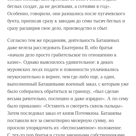
беглых солдат, да не десятками, а сотнями в год».
Особенно, говорили, они разошлись после пугачевского
бунта, приписав сразу к заводам до семи тысяч беглых и
сразу расширив свое дело, производство и сбыт.
Согласно тем же преданиям, деятельность Баташевых
даже велела расследовать Екатерина II, ибо братья
«начали дело просто грабительское по отношению к
казне». Однако выяснилось удивительное: в диких
муромских лесах подати и повинности уплачивались
неукоснительно и вернее, чем где-либо еще, а один,
выполненный Баташевыми военный заказ, с которым уже
было собирались обратиться за границу, «был сделан
весьма рачительно, поспешно и даже изрядно». А по сему
было приказано: «Оставить и смотреть сквозь пальцы».
Затем последовал заказ от князя Потемкина. Баташевы
поставили все за смехотворно мизерную сумму, но
просили упорядочить их «бесписьменное» положение.
С тех-то пор братья и стали законными собственниками