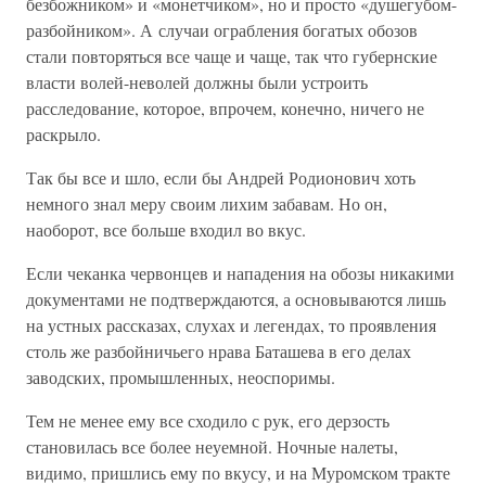
безбожником» и «монетчиком», но и просто «душегубом-
разбойником». А случаи ограбления богатых обозов
стали повторяться все чаще и чаще, так что губернские
власти волей-неволей должны были устроить
расследование, которое, впрочем, конечно, ничего не
раскрыло.
Так бы все и шло, если бы Андрей Родионович хоть
немного знал меру своим лихим забавам. Но он,
наоборот, все больше входил во вкус.
Если чеканка червонцев и нападения на обозы никакими
документами не подтверждаются, а основываются лишь
на устных рассказах, слухах и легендах, то проявления
столь же разбойничьего нрава Баташева в его делах
заводских, промышленных, неоспоримы.
Тем не менее ему все сходило с рук, его дерзость
становилась все более неуемной. Ночные налеты,
видимо, пришлись ему по вкусу, и на Муромском тракте