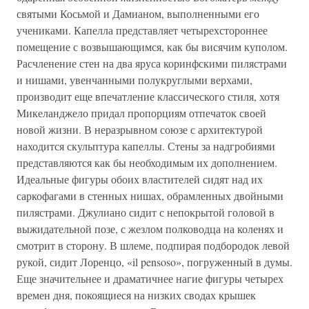
святыми Косьмой и Дамианом, выполненными его
учениками. Капелла представляет четырехстороннее
помещение с возвышающимся, как бы висячим куполом.
Расчленение стен на два яруса коринфскими пилястрами
и нишами, увенчанными полукруглыми верхами,
производит еще впечатление классического стиля, хотя
Микеланджело придал пропорциям отпечаток своей
новой жизни. В неразрывном союзе с архитектурой
находится скульптура капеллы. Стены за надгробиями
представляются как бы необходимым их дополнением.
Идеальные фигуры обоих властителей сидят над их
саркофагами в стенных нишах, обрамленных двойными
пилястрами. Джулиано сидит с непокрытой головой в
выжидательной позе, с жезлом полководца на коленях и
смотрит в сторону. В шлеме, подпирая подбородок левой
рукой, сидит Лоренцо, «il pensoso», погруженный в думы.
Еще значительнее и драматичнее нагие фигуры четырех
времен дня, покоящиеся на низких сводах крышек