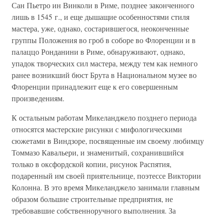
Сан Пьетро ин Винколи в Риме, позднее законченного
лишь в 1545 г., и еще дышащие особенностями стиля
мастера, уже, однако, состарившегося, неоконченные
группы Положения во гроб в соборе во Флоренции и в
палаццо Ронданини в Риме, обнаруживают, однако,
упадок творческих сил мастера, между тем как немного
ранее возникший бюст Брута в Национальном музее во
Флоренции принадлежит еще к его совершенным
произведениям.
К остальным работам Микеланджело позднего периода
относятся мастерские рисунки с мифологическими
сюжетами в Виндзоре, посвященные им своему любимцу
Томмазо Кавальери, и знаменитый, сохранившийся
только в оксфордской копии, рисунок Распятия,
подаренный им своей приятельнице, поэтессе Виктории
Колонна. В это время Микеланджело занимали главным
образом большие строительные предприятия, не
требовавшие собственноручного выполнения. За