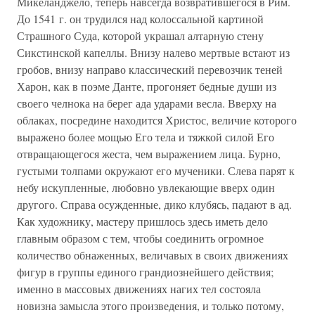
Микеланджело, теперь навсегда возвратившегося в Рим.
До 1541 г. он трудился над колоссальной картиной
Страшного Суда, которой украшал алтарную стену
Сикстинской капеллы. Внизу налево мертвые встают из
гробов, внизу направо классический перевозчик теней
Харон, как в поэме Данте, прогоняет бедные души из
своего челнока на берег ада ударами весла. Вверху на
облаках, посредине находится Христос, величие которого
выражено более мощью Его тела и тяжкой силой Его
отвращающегося жеста, чем выражением лица. Бурно,
густыми толпами окружают его мученики. Слева парят к
небу искупленные, любовно увлекающие вверх один
другого. Справа осужденные, дико клубясь, падают в ад.
Как художнику, мастеру пришлось здесь иметь дело
главным образом с тем, чтобы соединить огромное
количество обнаженных, величавых в своих движениях
фигур в группы единого грандиознейшего действия;
именно в массовых движениях нагих тел состояла
новизна замысла этого произведения, и только потому,