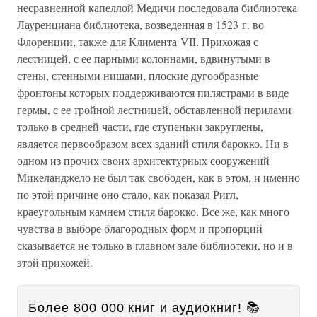
несравненной капеллой Медичи последовала библиотека
Лауренциана библиотека, возведенная в 1523 г. во
Флоренции, также для Климента VII. Прихожая с
лестницей, с ее парными колоннами, вдвинутыми в
стены, стенными нишами, плоские дугообразные
фронтоны которых поддерживаются пилястрами в виде
гермы, с ее тройной лестницей, обставленной перилами
только в средней части, где ступеньки закруглены,
является первообразом всех зданий стиля барокко. Ни в
одном из прочих своих архитектурных сооружений
Микеланджело не был так свободен, как в этом, и именно
по этой причине оно стало, как показал Ригл,
краеугольным камнем стиля барокко. Все же, как много
чувства в выборе благородных форм и пропорций
сказывается не только в главном зале библиотеки, но и в
этой прихожей.
Более 800 000 книг и аудиокниг! 📚