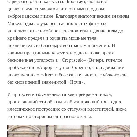
саркофагов: они, как указал Брокгауз, являются
церковными символами, известными в одном
амброзианском гимне. Благодаря анатомическим знаниям
Микеланджело удалось именно в этих фигурах
использовать способность членов тела к движениям до
крайнего предела и оживить мощные тела
исключительно благодаря контрастам движений. И
какими правдивыми кажутся в одно и то же время
бесконечная усталость в «Crepusculo» (Вечер), тяжелое
пробуждение «Авроры» у ног Лоренцо, сила движений
неоконченного «Дня» и бессознательность глубокого сна
без сновидений знаменитой «Ночи».
И при всей возбужденности как прекрасен покой,
проникающий эти образы и объединяющий их в одно
классическое построение со статуями властителей, ниже
которых по сторонам они расположены.