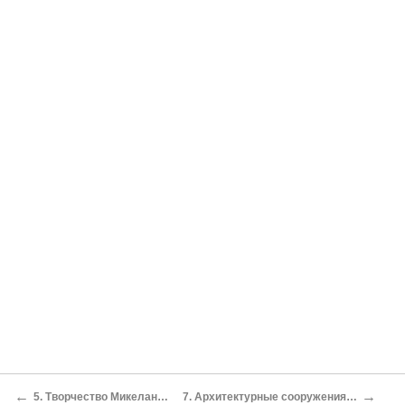
←
→
5. Творчество Микеланджело в Риме
7. Архитектурные сооружения Микеланджело