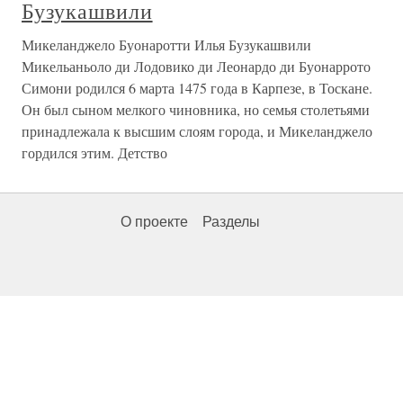
Бузукашвили
Микеланджело Буонаротти Илья Бузукашвили
Микельаньоло ди Лодовико ди Леонардо ди Буонаррото
Симони родился 6 марта 1475 года в Карпезе, в Тоскане.
Он был сыном мелкого чиновника, но семья столетьями
принадлежала к высшим слоям города, и Микеланджело
гордился этим. Детство
О проекте
Разделы