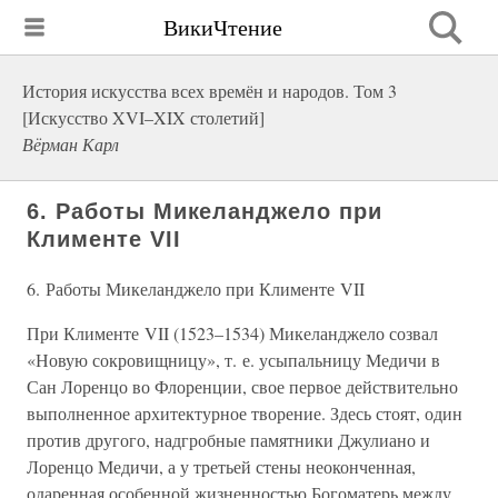
ВикиЧтение
История искусства всех времён и народов. Том 3
[Искусство XVI–XIX столетий]
Вёрман Карл
6. Работы Микеланджело при
Клименте VII
6. Работы Микеланджело при Клименте VII
При Клименте VII (1523–1534) Микеланджело созвал
«Новую сокровищницу», т. е. усыпальницу Медичи в
Сан Лоренцо во Флоренции, свое первое действительно
выполненное архитектурное творение. Здесь стоят, один
против другого, надгробные памятники Джулиано и
Лоренцо Медичи, а у третьей стены неоконченная,
одаренная особенной жизненностью Богоматерь между