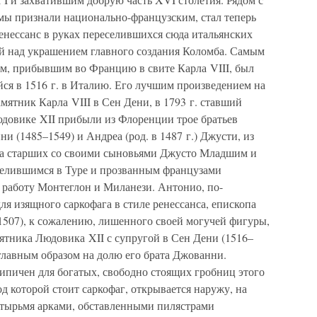
 мы признали национально-французским, стал теперь
енессанс в руках переселившихся сюда итальянских
ой над украшением главного создания Коломба. Самым
м, прибывшим во Францию в свите Карла VIII, был
ся в 1516 г. в Италию. Его лучшим произведением на
ятник Карла VIII в Сен Дени, в 1793 г. ставший
довике XII прибыли из Флоренции трое братьев
и (1485–1549) и Андреа (род. в 1487 г.) Джусти, из
два старших со своими сыновьями Джусто Младшим и
елившимся в Туре и прозванным французами
работу Монтеглон и Миланези. Антонио, по-
ля изящного саркофага в стиле ренессанса, епископа
1507), к сожалению, лишенного своей могучей фигуры,
ятника Людовика XII с супругой в Сен Дени (1516–
 главным образом на долю его брата Джованни.
пичен для богатых, свободно стоящих гробниц этого
д которой стоит саркофаг, открывается наружу, на
четырьмя арками, обставленными пилястрами