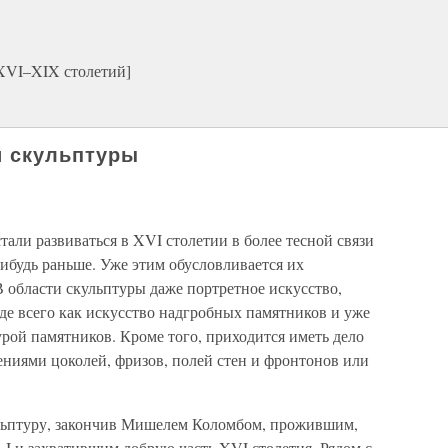
 XVI–XIX столетий]
й скульптуры
али развиваться в XVI столетии в более тесной связи
нибудь раньше. Уже этим обусловливается их
 области скульптуры даже портретное искусство,
де всего как искусство надгробных памятников и уже
урой памятников. Кроме того, приходится иметь дело
ниями цоколей, фризов, полей стен и фронтонов или
льптуру, закончив Мишелем Коломбом, прожившим,
 I и захватившим добрую часть XVI столетия. Рядом с