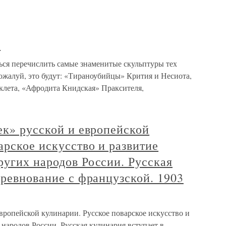
ы
ся перечислить самые знаменитые скульптуры тех
 пожалуй, это будут: «Тираноубийцы» Крития и Несиота,
лета, «Афродита Книдская» Праксителя,
ек» русской и европейской
арское искусство и развитие
угих народов России. Русская
оревнование с французской. 1903
европейской кулинарии. Русское поварское искусство и
народов России. Русская кулинария вступает в