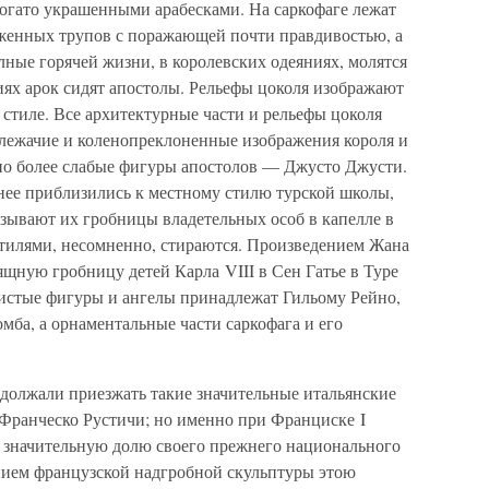
богато украшенными арабесками. На саркофаге лежат
женных трупов с поражающей почти правдивостью, а
ные горячей жизни, в королевских одеяниях, молятся
тиях арок сидят апостолы. Рельефы цоколя изображают
стиле. Все архитектурные части и рельефы цоколя
лежачие и коленопреклоненные изображения короля и
но более слабые фигуры апостолов — Джусто Джусти.
ее приблизились к местному стилю турской школы,
казывают их гробницы владетельных особ в капелле в
тилями, несомненно, стираются. Произведением Жана
ную гробницу детей Карла VIII в Сен Гатье в Туре
 чистые фигуры и ангелы принадлежат Гильому Рейно,
ба, а орнаментальные части саркофага и его
должали приезжать такие значительные итальянские
 Франческо Рустичи; но именно при Франциске I
е значительную долю своего прежнего национального
ием французской надгробной скульптуры этою