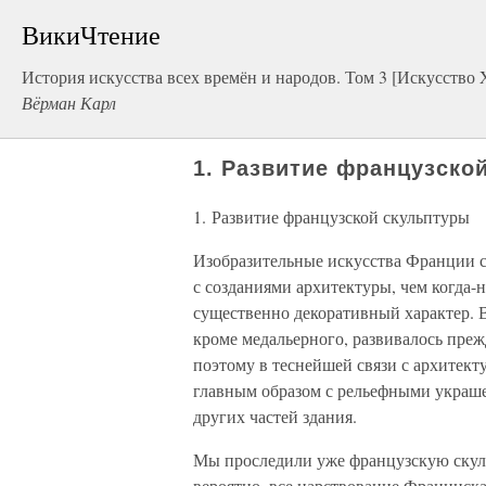
ВикиЧтение
История искусства всех времён и народов. Том 3 [Искусство
Вёрман Карл
1. Развитие французско
1. Развитие французской скульптуры
Изобразительные искусства Франции ст
с созданиями архитектуры, чем когда-
существенно декоративный характер. В
кроме медальерного, развивалось преж
поэтому в теснейшей связи с архитект
главным образом с рельефными украше
других частей здания.
Мы проследили уже французскую ску
вероятно, все царствование Франциска