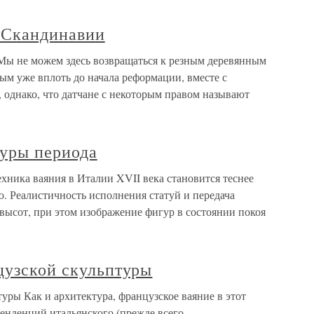
ы Скандинавии
Мы не можем здесь возвращаться к резным деревянным
м уже вплоть до начала реформации, вместе с
, однако, что датчане с некоторым правом называют
туры периода
хника ваяния в Италии XVII века становится теснее
. Реалистичность исполнения статуй и передача
высот, при этом изображение фигур в состоянии покоя
цузской скульптуры
туры Как и архитектура, французское ваяние в этот
енденций итальянского (прежде всего,