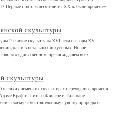
13 Первые полтора десятилетия XX в. были временем
ьянской скульптуры
птуры Развитие скульптуры XVI века из форм XV
лении, как и в остальных искусствах. Новое
е говоря о единственном, превосходящем всех,
ой скульптуры
О великих немецких скульпторах переходного времени
 Адаме Крафте, Питера Фишере и Тильмане
ение своему самостоятельному чувству природы и