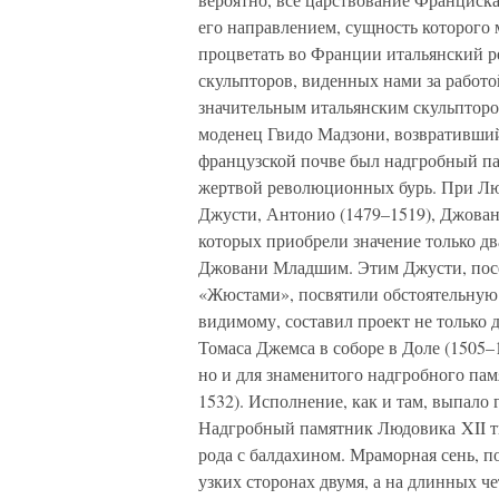
его направлением, сущность которого
процветать во Франции итальянский р
скульпторов, виденных нами за работ
значительным итальянским скульпторо
моденец Гвидо Мадзони, возвративший
французской почве был надгробный пам
жертвой революционных бурь. При Лю
Джусти, Антонио (1479–1519), Джованн
которых приобрели значение только 
Джовани Младшим. Этим Джусти, пос
«Жюстами», посвятили обстоятельную 
видимому, составил проект не только д
Томаса Джемса в соборе в Доле (1505–
но и для знаменитого надгробного пам
1532). Исполнение, как и там, выпало
Надгробный памятник Людовика XII ти
рода с балдахином. Мраморная сень, по
узких сторонах двумя, а на длинных 