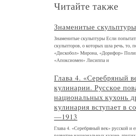
Читайте также
Знаменитые скульптур
Знаменитые скульптуры Если попытать
скульпторов, о которых шла речь, то,
«Дискобол» Мирона, «Дорифор» Полик
«Апоксиомен» Лисиппа и
Глава 4. «Серебряный в
кулинарии. Русское пов
национальных кухонь др
кулинария вступает в с
—1913
Глава 4. «Серебряный век» русской и 
развитие национальных кухонь других 