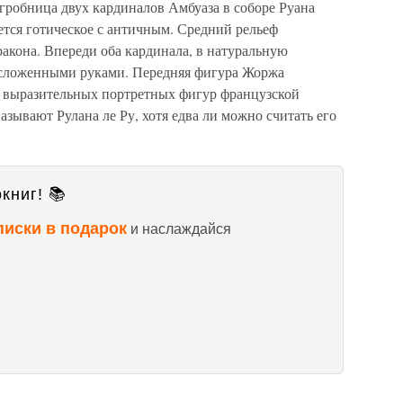
гробница двух кардиналов Амбуаза в соборе Руана
ется готическое с античным. Средний рельеф
ракона. Впереди оба кардинала, в натуральную
со сложенными руками. Передняя фигура Жоржа
х выразительных портретных фигур французской
азывают Рулана ле Ру, хотя едва ли можно считать его
книг! 📚
писки в подарок
и наслаждайся