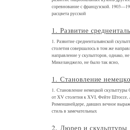
соревнование с французской. 1903—19
расцвета русской
1. Развитие среднеитал
1. Развитие среднеитальянской скуль
столетия совершалось в том же направ
направление у скульпторов, однако, н
Микеланджело, не было так ясно,
1. Становление немецк
1. Становление немецкой скульптуры 
от XV столетия к XVI, Фейте Штоссе,
Рименшнейдере, давших вечное выраж
стиль в замечательных
2. Дюрер и скульптуры