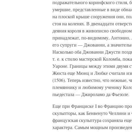
подражательного коринфского стиля, 
умершие, представленные в виде обна
на плоской крыше сооружения они, пол
стоя на коленях. В двенадцати отверс
деяния короля в живописно свободном 
принадлежат, по-видимому, Антонио, 
его супруги — Джованни, а значитель
Насколько оба Джованни Джусти поздн
т. е. к стилю мастерской Коломба, по
Уароне. Границы между этими двумя с
Жюста еще Мюнц и Любке считали изящ
(1506). Теперь известно, что нежные,
племяннику и любимому ученику Колом
пьедестала — Джироламо да Фьезоле.
Еще при Франциске I во Францию про
скульпторы, как Бенвенуто Челлини и
французская скульптура сохраняла ещ
характера. Самым мощным произведен