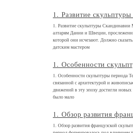
1. Развитие скульптур
1. Развитие скульптуры Скандинавии 
алтарям Дании и Швеции, прослеженны
которой они исчезают. Должно сказать
датским мастером
1. Особенности скульп
1. Особенности скульптуры периода Те
связанной с архитектурой и живописью
движений в эту эпоху достигли новых 
было мало
1. Обзор развития фран
1. Обзор развития французской скульп
период формировалось под влиянием т