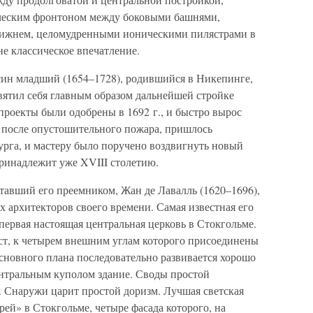
еческим фронтоном между боковыми башнями,
нижнем, целомудренными ионическими пилястрами в
не классическое впечатление.
ин младший (1654–1728), родившийся в Никепинге,
вятил себя главным образом дальнейшей стройке
 проекты были одобрены в 1692 г., и быстро вырос
, после опустошительного пожара, пришлось
бурга, и мастеру было поручено воздвигнуть новый
принадлежит уже XVIII столетию.
тавший его преемником, Жан де Лавалль (1620–1696),
 архитекторов своего времени. Самая известная его
первая настоящая центральная церковь в Стокгольме.
ст, к четырем внешним углам которого присоединены
основного плана последовательно развивается хорошо
нтральным куполом здание. Своды простой
 Снаружи царит простой доризм. Лучшая светская
ей» в Стокгольме, четыре фасада которого, на