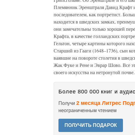
Племянник Эренштраля Давид Крафт из
последователем, как портретист. Боль
находится в шведских замках, преимущ
они замечательны только хорошей пер
Крафта, в качестве голландских портр
Гельтон, четыре картины которого нах
Старший из Гааги (1648–1736), сын ко
ваявшие на повороте столетия в шведс
Жак Фуке и Рене и Эврар Шово. Все э
своего искусства на нетронутой почве.
Более 800 000 книг и аудио
2 месяца Литрес Под
Получи
неограниченным чтением
ПОЛУЧИТЬ ПОДАРОК