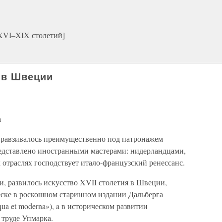
 XVI–XIX столетий]
я в Швеции
а
 равзивалось преимущественно под патронажем
едставлено иностранными мастерами: нидерландцами,
 отраслях господствует итало-французский ренессанс.
ии, развилось искусство XVII столетия в Швеции,
еске в роскошном старинном издании Дальберга
ua et moderna»), a в историческом развитии
 труде Упмарка.