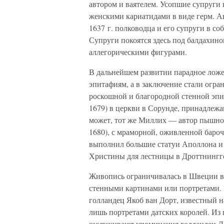
автором и ваятелем. Усопшие супруги
женскими кариатидами в виде герм. А
1637 г. полководца и его супруги в соб
Супруги покоятся здесь под балдахин
аллегорическими фигурами.
В дальнейшем развитии парадное лож
эпитафиям, а в заключение стали огра
роскошной и благородной стенной эпи
1679) в церкви в Сорунде, принадлежа
может, тот же Миллих — автор пышно
1680), с мраморной, оживленной баро
выполнил большие статуи Аполлона и 
Христины для лестницы в Дроттнингг
Живопись ограничивалась в Швеции в
стенными картинами или портретами. 
голландец Якоб ван Дорт, известный н
лишь портретами датских королей. И
заслуживают упоминания голландец Дав