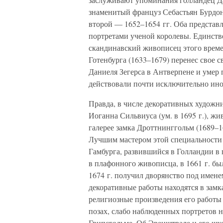
знаменитый француз Себастьян Бурдон
второй — 1652–1654 гг. Оба представ
портретами ученой королевы. Единств
скандинавский живописец этого врем
Готенбурга (1633–1679) перенес свое с
Даниеля Зегерса в Антверпене и уме
действовали почти исключительно ин
Правда, в числе декоративных художн
Иоганна Сильвиуса (ум. в 1695 г.), жи
галерее замка Дроттнинггольм (1689–
Лучшим мастером этой специальности 
Гамбурга, развившийся в Голландии в 
в плафонного живописца, в 1661 г. б
1674 г. получил дворянство под имен
декоративные работы находятся в зам
религиозные произведения его работы
позах, слабо наблюденных портретов н
Грипсгольме. Об Эренштрале и его шк