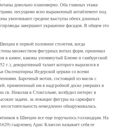
ботаны довольно планомерно. Оба главных этажа
трами, несущими ясно выраженный антаблемент под
тоны увенчивают средние выступы обеих длинных
гирлянды завершают украшение фасадов. В общем это
Швеции в первой половине столетия, когда
ь стены множеством фигурных витых форм, принимал
ов в камне, каковы упомянутый Блюме и гамбургский
52 г.), декоративный талант которого выразился в
мьи Оксенштирны Иедерской церкви со всеми
ениями. Барочный мотив, состоящий из масок с
ей, примененный им в надгробной доске умерших в
 св. Николая в Стокгольме, возбудил интерес в
высокие задачи, за лежащие фигуры на саркофаге
 несостоятельность немедленно обнаруживалась.
тников в Швеции все еще поручалось голландцам. На
1629) гаарлемец Арис Клаесон называет себя ее