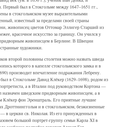
. Первый был в Стокгольме между 1647–1651 гг.,
лены в стокгольмском музее выразительными
енный, известный за пределами своей страны
ени, живописец цветов Оттомар Эллигер Старший из
вежее, красочное искусство за границу. Он учился у
р придворным живописцем в Берлине. В Швеции
остранные художники.
иков второй половины столетия можно назвать шведа
вопись которого в капелле стокгольмского замка и в
1690) производит впечатление подражания Лебрену.
был в Стокгольме Давид Клёкер (1629–1698), родом из
портретиста, а в Италии под руководством Кортона —
ыл назначен шведским придворным живописцем, а в
ем Клёкер фон Эренштраль. Его приятные лучшие
ках Дроттнинггольм и в стокгольмском, безжизненные
 — в церкви св. Николая. Из его принужденных в
азовем большой портрет-группу семьи Карла XI в
оле особенно подробно говорит Август Гар.