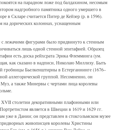
 покоятся на парадном ложе под балдахином, несомым
втором надгробного памятника одного умершего в
оре в Скларе считается Питер де Кейзер (р. в 1596).
ом на дорических колоннах, уснащенным
е с лежачими фигурами было придвинуто к стенным
ничиваться лишь одной стенной эпитафией. Образец
тафии есть доска рейхсрата Эрика Флемминга (ум.
щая, как сказано в надписи, Николаю Миллиху. Быть
й гробницы Бьелкенштирны в Естерганнинге (1676–
чной аллегорической группой. Несомненно, он
Муз, а также Минервы с чертами лица королевы
ольме.
 XVII столетии декоративными плафонными или
Портретистом является в Швеции в 1619 и 1629 гг.
ам уже в Дании; он представлен в стокгольмском музее
з придворных живописцев королевы Христины
ид Бек (ум. в 1656 г.), ученик Ван Дейка, и