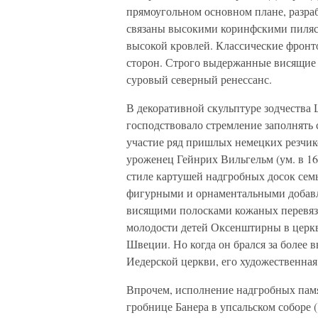
прямоугольном основном плане, разра
связаны высокими коринфскими пиляс
высокой кровлей. Классические фрон
сторон. Строго выдержанные висящие 
суровый северный ренессанс.
В декоративной скульптуре зодчества 
господствовало стремление заполнят
участие ряд пришлых немецких резчик
уроженец Гейнрих Вильгельм (ум. в 16
стиле картушей надгробных досок се
фигурными и орнаментальными добавл
висящими полосками кожаных перевяз
молодости детей Оксенштирны в церкви
Швеции. Но когда он брался за более 
Иедерской церкви, его художественная
Впрочем, исполнение надгробных памя
гробнице Банера в упсальском соборе (