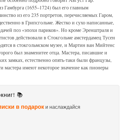
 Гамбурга (1655–1724) был его главным
шинство из его 235 портретов, перечисляемых Гаром,
ественно в Грипсгольме. Жестко и сухо написанные,
едачей поз «эпохи париков». Но кроме Эренштраля и
етистов действовали в Стокгольме амстердамец Тусен
одятся в стокгольмском музее, и Мартин ван Мийтенс
торого был знаменитее отца. Мастера, писавшие и
ких замках, естественно опять-таки были французы,
ти мастера имеют некоторое значение как пионеры
книг! 📚
писки в подарок
и наслаждайся