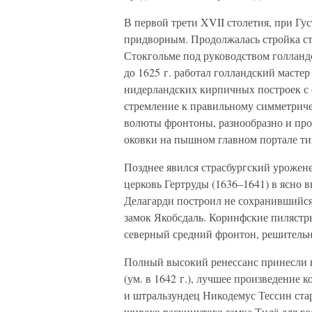
В первой трети XVII столетия, при Гу
придворным. Продолжалась стройка ста
Стокгольме под руководством голландс
до 1625 г. работал голландский мастер
нидерландских кирпичных построек с 
стремление к правильному симметрич
волюты фронтоны, разнообразно и про
оковки на пышном главном портале ти
Позднее явился страсбургский урожен
церковь Гертруды (1636–1641) в ясно
Делагарди построил не сохранившийся
замок Якобсдаль. Коринфские пилястры
северный средний фронтон, решительн
Полный высокий ренессанс принесли к
(ум. в 1642 г.), лучшее произведение 
и штральзундец Никодемус Тессин ста
широко раскинутого замка Тидё для г