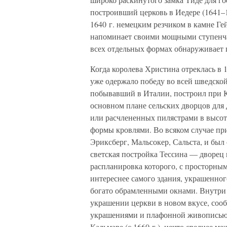
построивший церковь в Иедере (1641–
1640 г. немецким резчиком в камне Г
напоминает своими мощными ступенча
всех отдельных формах обнаруживает 
Когда королева Христина отреклась в 1
уже одержало победу во всей шведско
побывавший в Италии, построил при К
основном плане сельских дворцов для
или расчлененных пилястрами в высот
формы кровлями. Во всяком случае при
Эриксберг, Мальсокер, Сальста, и был
светская постройка Тессина — дворец
распланировка которого, с просторны
интереснее самого здания, украшенног
богато обрамленными окнами. Внутри
украшении церкви в новом вкусе, соо
украшениями и плафонной живописью.
Кальмаре (с 1660 г.), нечто среднее м