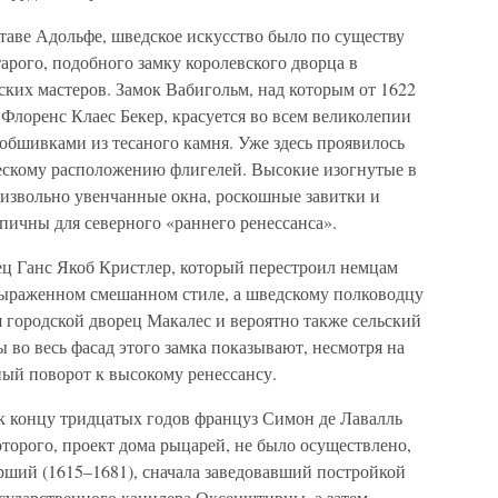
ставе Адольфе, шведское искусство было по существу
рого, подобного замку королевского дворца в
ких мастеров. Замок Вабигольм, над которым от 1622
 Флоренс Клаес Бекер, красуется во всем великолепии
обшивками из тесаного камня. Уже здесь проявилось
ескому расположению флигелей. Высокие изогнутые в
извольно увенчанные окна, роскошные завитки и
пичны для северного «раннего ренессанса».
ец Ганс Якоб Кристлер, который перестроил немцам
 выраженном смешанном стиле, а шведскому полководцу
 городской дворец Макалес и вероятно также сельский
 во весь фасад этого замка показывают, несмотря на
ый поворот к высокому ренессансу.
 концу тридцатых годов француз Симон де Лавалль
которого, проект дома рыцарей, не было осуществлено,
рший (1615–1681), сначала заведовавший постройкой
осударственного канцлера Оксенштирны, а затем