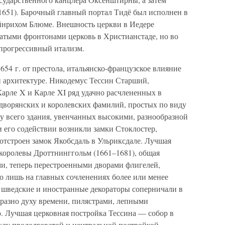
1651). Барочный главный портал Тидё был исполнен в
ейнрихом Блюме. Внешность церкви в Иедере
тыми фронтонами церковь в Христианстаде, но во
прогрессивный итализм.
654 г. от престола, итальянско-французское влияние
й архитектуре. Никодемус Тессин Старший,
арле X и Карле XI ряд удачно расчлененных в
 дворянских и королевских фамилий, простых по виду
у всего здания, увенчанных высокими, разнообразной
 его содействии возникли замки Стоклостер,
 отстроен замок Якобсдаль в Ульриксдале. Лучшая
 королевы Дроттнинггольм (1661–1681), общая
ми, теперь перестроенными дворами флигелей,
о лишь на главных сочленениях более или менее
 шведские и иностранные декораторы соперничали в
бразно духу времени, пилястрами, лепными
 Лучшая церковная постройка Тессина — собор в
ежду продолговатой и центральной постройкой,