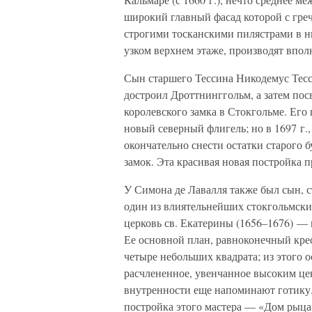
широкий главный фасад которой с гр
строгими тосканскими пилястрами в 
узком верхнем этаже, производят впол
Сын старшего Тессина Никодемус Тесс
достроил Дроттнинггольм, а затем пос
королевского замка в Стокгольме. Его
новый северный флигель; но в 1697 г.
окончательно снести остатки старого 
замок. Эта красивая новая постройка 
У Симона де Лавалля также был сын, с
один из влиятельнейших стокгольмских
церковь св. Екатерины (1656–1676) — 
Ее основной план, равноконечный кре
четыре небольших квадрата; из этого 
расчлененное, увенчанное высоким це
внутренности еще напоминают готику.
постройка этого мастера — «Дом рыцар