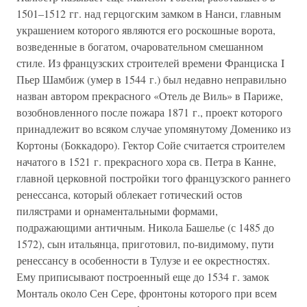
1501–1512 гг. над герцогским замком в Нанси, главным
украшением которого являются его роскошные ворота,
возведенные в богатом, очаровательном смешанном
стиле. Из французских строителей времени Франциска I
Пьер Шамбиж (умер в 1544 г.) был недавно неправильно
назван автором прекрасного «Отель де Виль» в Париже,
возобновленного после пожара 1871 г., проект которого
принадлежит во всяком случае упомянутому Доменико из
Кортоны (Боккадоро). Гектор Сойе считается строителем
начатого в 1521 г. прекрасного хора св. Петра в Канне,
главной церковной постройки того французского раннего
ренессанса, который облекает готический остов
пилястрами и орнаментальными формами,
подражающими античным. Никола Башелье (с 1485 до
1572), сын итальянца, приготовил, по-видимому, пути
ренессансу в особенности в Тулузе и ее окрестностях.
Ему приписывают построенный еще до 1534 г. замок
Монталь около Сен Сере, фронтоны которого при всем