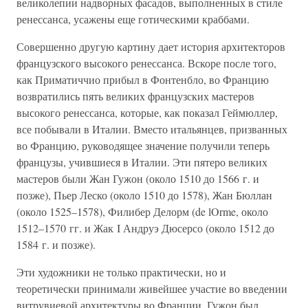
великолепии надворных фасадов, выполненных в стиле
ренессанса, усажены еще готическими краббами.
Совершенно другую картину дает история архитекторов
французского высокого ренессанса. Вскоре после того,
как Приматиччио прибыл в Фонтенбло, во Францию
возвратились пять великих французских мастеров
высокого ренессанса, которые, как показал Геймюллер,
все побывали в Италии. Вместо итальянцев, призванных
во Францию, руководящее значение получили теперь
французы, учившиеся в Италии. Эти пятеро великих
мастеров были Жан Гужон (около 1510 до 1566 г. и
позже), Пьер Леско (около 1510 до 1578), Жан Бюллан
(около 1525–1578), Филибер Делорм (de lOrme, около
1512–1570 гг. и Жак I Андруэ Дюсерсо (около 1512 до
1584 г. и позже).
Эти художники не только практически, но и
теоретически принимали живейшее участие во введении
витрувиевой архитектуры во Франции. Гужон был