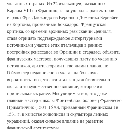
указанных странах. Из 22 итальянцев, вызванных
Карлом VIII во Францию, главную роль архитекторов
играют Фра-Джокондо из Вероны и Доменико Бернабеи
из Кортоны, прозванный Боккадоро. Французская
критика, со времени архивных разысканий Девилля,
стала отрицать подтверждаемое литературными
источниками участие этих итальянцев в ранних
постройках ренессанса во Франции и старалась объявить
французских мастеров, получавших плату по указанию
источников, архитекторами и творцами планов, но
Геймюллер недавно снова указал на большую
вероятность того, что эти итальянцы действительно
оказали то художественное влияние, которое им
приписывалось ранее. Мы увидим затем, что даже
главный мастер «школы Фонтенбло», болонец Франческо
Приматиччио (1504–1570), призванный Франциском I в
1531 г. в качестве живописца и скульптора лепных
украшений, оказал сильное влияние на развитие
французской архитектуры.