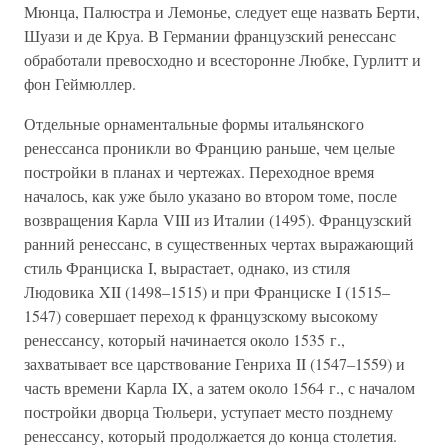
Мюнца, Палюстра и Лемонье, следует еще назвать Берти,
Шуази и де Круа. В Германии французский ренессанс
обработали превосходно и всесторонне Любке, Гурлитт и
фон Геймюллер.
Отдельные орнаментальные формы итальянского
ренессанса проникли во Францию раньше, чем целые
постройки в планах и чертежах. Переходное время
началось, как уже было указано во втором томе, после
возвращения Карла VIII из Италии (1495). Французский
ранний ренессанс, в существенных чертах выражающий
стиль Франциска I, вырастает, однако, из стиля
Людовика XII (1498–1515) и при Франциске I (1515–
1547) совершает переход к французскому высокому
ренессансу, который начинается около 1535 г.,
захватывает все царствование Генриха II (1547–1559) и
часть времени Карла IX, а затем около 1564 г., с началом
постройки дворца Тюльери, уступает место позднему
ренессансу, который продолжается до конца столетия.