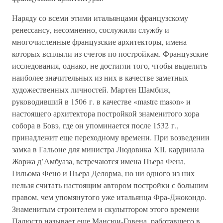
Наряду со всеми этими итальянцами французскому
ренессансу, несомненно, сослужили службу и
многочисленные французские архитекторы, имена
которых всплыли из счетов по постройкам. Французские
исследования, однако, не достигли того, чтобы выделить
наиболее значительных из них в качестве заметных
художественных личностей. Мартен Шамбиж,
руководивший в 1506 г. в качестве «mastre mason» и
настоящего архитектора постройкой знаменитого хора
собора в Бовэ, где он упоминается после 1532 г.,
принадлежит еще переходному времени. При возведении
замка в Гальоне для министра Людовика XII, кардинала
Жоржа д’Амбуаза, встречаются имена Пьера Фена,
Гильома Фено и Пьера Делорма, но ни одного из них
нельзя считать настоящим автором постройки с большим
правом, чем упомянутого уже итальянца Фра-Джокондо.
Знаменитым строителем и скульптором этого времени
Палюстр называет еще Мансюи-Говена, работавшего в