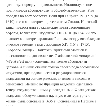
единству, порядку и правильности. Индивидуальное
подчинилось абсолютному и общеобязательному. Рим
победил во всех областях. Если при Генрихе IV (1589 до
1610), с его министром-протестантом Сюлли, Нантский
эдикт предоставил гражданские права сторонникам
реформ, то уже при Людовике XIII (1610 до 1643) и его
великом министре кардинале Ришелье всюду возобладало
римское течение, а при Людовике XIV (1643–1715),
«Короле-Солнце», Нантский эдикт был отменен и
восстановлено единовластие. С абсолютной монархией
(«l’etat c’est moi») совмещалась только абсолютная
церковь, а с ними обеими только своего рода абсолютное
искусство, преподававшееся и регулировавшееся
академиями на основе римских антиков и высокого
ренессанса. Именно во Франции академии сделались
теперь государственными учреждениями. Французская
академия, обслуживавшая научную и литературную
жизнь, была основана в 1635 г. Основанная в Париже в