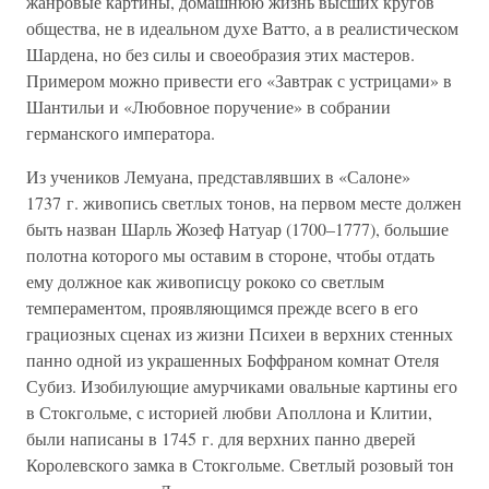
жанровые картины, домашнюю жизнь высших кругов
общества, не в идеальном духе Ватто, а в реалистическом
Шардена, но без силы и своеобразия этих мастеров.
Примером можно привести его «Завтрак с устрицами» в
Шантильи и «Любовное поручение» в собрании
германского императора.
Из учеников Лемуана, представлявших в «Салоне»
1737 г. живопись светлых тонов, на первом месте должен
быть назван Шарль Жозеф Натуар (1700–1777), большие
полотна которого мы оставим в стороне, чтобы отдать
ему должное как живописцу рококо со светлым
темпераментом, проявляющимся прежде всего в его
грациозных сценах из жизни Психеи в верхних стенных
панно одной из украшенных Боффраном комнат Отеля
Субиз. Изобилующие амурчиками овальные картины его
в Стокгольме, с историей любви Аполлона и Клитии,
были написаны в 1745 г. для верхних панно дверей
Королевского замка в Стокгольме. Светлый розовый тон