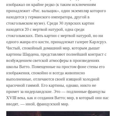
изображал он крайне редко (к таким исключениям
принадлежит «Рис. вальщик», один экземпляр которого
находится у германского императора, другой в
стокгольмском музее). Среди 30 луврских картин
находятся 20 с мертвой натурой, одна среди
стокгольмских. Пять картин с мертвой натурой, но ни
одного жанра его кисти, принадлежат галерее Карлсруэ.
Чистый, спокойный домашний мир, которым дышат
картины Шардена, представляют полнейший контраст с
возбуждением светской атмосферы в произведениях
школы Ватто. Помещенные на простом фоне стены его
изображения, спокойно и всегда живописно
выполненные, отличаются своей изящной холодной
красочной гаммой. Его картины, однако, никто не
примет за нидерландские. Это — подлинные французы
XVIII века, как и создания Ватто; мир, в который они нас
вводят, — иной, французский мир.