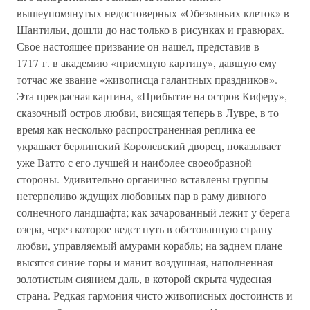
вышеупомянутых недостоверных «Обезьяньих клеток» в
Шантильи, дошли до нас только в рисунках и гравюрах.
Свое настоящее призвание он нашел, представив в
1717 г. в академию «приемную картину», давшую ему
тотчас же звание «живописца галантных праздников».
Эта прекрасная картина, «Прибытие на остров Киферу»,
сказочный остров любви, висящая теперь в Лувре, в то
время как несколько распространенная реплика ее
украшает берлинский Королевский дворец, показывает
уже Baтто с его лучшей и наиболее своеобразной
стороны. Удивительно органично вставлены группы
нетерпеливо ждущих любовных пар в раму дивного
солнечного ландшафта; как зачарованный лежит у берега
озера, через которое ведет путь в обетованную страну
любви, управляемый амурами корабль; на заднем плане
высятся синие горы и манит воздушная, наполненная
золотистым сиянием даль, в которой скрыта чудесная
страна. Редкая гармония чисто живописных достоинств и