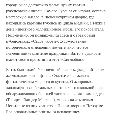
города было достаточно фламандских картин
рубенсовской школы. Самого Рубенса он изучал, оставив
мастерскую Жилло, в Люксембургском дворце, где
находились картины Рубенса из цикла Медичи, а также в
доме известного коллекционера Кроза, его покровителя.
Несомненно, он познакомился здесь и с гравюрами
рубенсовских «Садов любви»; художественно-
историческом отношении поучительно, что все
знаменитые «галантные праздники» Ватто в сущности
имеют своим прототипом этот «Сад любви».
Ватто был тихий, болезненный человек, умерший таким
же молодым, как Рафаэль. Счастье его лежало в
фантастическом мире его искусства. О жанровых,
ландшафтных и батальных картинах его школьной поры,
обнаруживающих большей частью влияния фламандцев
(Тенирса, Ван дер Мейлена), много сказать нельзя.
Некоторые из них хранятся в Новом дворце в Потсдаме.
Его декоративные эскизы, за исключением