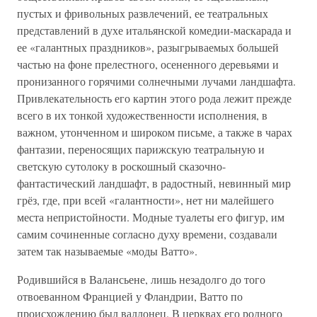
пустых и фривольных развлечений, ее театральных
представлений в духе итальянской комедии-маскарада и
ее «галантных праздников», разыгрываемых большей
частью на фоне прелестного, осененного деревьями и
пронизанного горячими солнечными лучами ландшафта.
Привлекательность его картин этого рода лежит прежде
всего в их тонкой художественности исполнения, в
важном, утонченном и широком письме, а также в чарах
фантазии, переносящих парижскую театральную и
светскую сутолоку в роскошный сказочно-
фантастический ландшафт, в радостный, невинный мир
грёз, где, при всей «галантности», нет ни малейшего
места непристойности. Модные туалеты его фигур, им
самим сочиненные согласно духу времени, создавали
затем так называемые «моды Ватто».
Родившийся в Валансьене, лишь незадолго до того
отвоеванном Францией у Фландрии, Ватто по
происхождению был валлонец. В церквах его родного