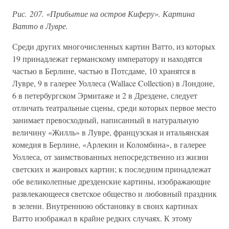
Рис. 207. «Прибытие на остров Киферу». Картина
Ватто в Лувре.
Среди других многочисленных картин Ватто, из которых
19 принадлежат германскому императору и находятся
частью в Берлине, частью в Потсдаме, 10 хранятся в
Лувре, 9 в галерее Уоллеса (Wallace Collection) в Лондоне,
6 в петербургском Эрмитаже и 2 в Дрездене, следует
отличать театральные сцены, среди которых первое место
занимает превосходный, написанный в натуральную
величину «Жилль» в Лувре, французская и итальянская
комедия в Берлине, «Арлекин и Коломбина», в галерее
Уоллеса, от заимствованных непосредственно из жизни
светских и жанровых картин; к последним принадлежат
обе великолепные дрезденские картины, изображающие
развлекающееся светское общество и любовный праздник
в зелени. Внутреннюю обстановку в своих картинах
Ватто изображал в крайне редких случаях. К этому