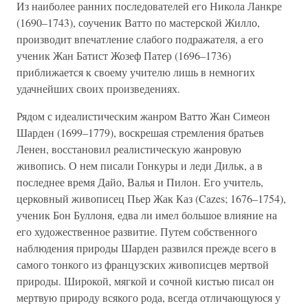
Из наиболее ранних последователей его Никола Ланкре
(1690–1743), соученик Ватто по мастерской Жилло,
производит впечатление слабого подражателя, а его
ученик Жан Батист Жозеф Патер (1696–1736)
приближается к своему учителю лишь в немногих
удачнейших своих произведениях.
Рядом с идеалистическим жанром Ватто Жан Симеон
Шарден (1699–1779), воскрешая стремления братьев
Ленен, восстановил реалистическую жанровую
живопись. О нем писали Гонкуры и леди Дильк, а в
последнее время Дайо, Валья и Пилон. Его учитель,
церковный живописец Пьер Жак Каз (Cazes; 1676–1754),
ученик Бон Буллоня, едва ли имел большое влияние на
его художественное развитие. Путем собственного
наблюдения природы Шарден развился прежде всего в
самого тонкого из французских живописцев мертвой
природы. Широкой, мягкой и сочной кистью писал он
мертвую природу всякого рода, всегда отличающуюся у