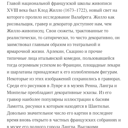
Главой национальной французской школы живописи
XVIII века был Клод Жилло (1673–1722), новый свет на
которого пролило исследование Валабрега. Жилло как
рисовальщик, гравер и декоратор доступнее нам, чем
Жилло-живописец. Свои сюжеты, трактованные то
реалистически, то сатирически, то чисто декоративно, он
заимствовал главным образом из театральной и
ярмарочной жизни. Арлекин, Скацино и прочие
типичные лица итальянской комедии, пользовавшейся
тогда огромным успехом во Франции, площадные лекари
и шарлатаны принадлежат к его излюбленным фигурам.
Некоторые из этих изображений сохранились в гравюрах.
Среди его рисунков в Лувре и в музеях Ренна, Лангра и
Монпелье преобладают декоративные эскизы. Из его
гравюр наиболее популярны иллюстрации к басням
Ламотта, рисунки к которым находятся в Шантильи.
Довольно значительное число его картин в последнее
время вновь открыто в частных французских собраниях и
в музее его родного города Лангра. Высокими