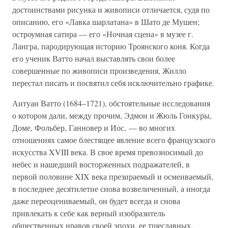
достоинствами рисунка и живописи отличается, судя по
описанию, его «Лавка шарлатана» в Шато де Мушен;
остроумная сатира — его «Ночная сцена» в музее г.
Лангра, пародирующая историю Троянского коня. Когда
его ученик Ватто начал выставлять свои более
совершенные по живописи произведения, Жилло
перестал писать и посвятил себя исключительно графике.
Антуан Ватто (1684–1721), обстоятельные исследования
о котором дали, между прочим, Эдмон и Жюль Гонкуры,
Доме, Фольбер, Ганновер и Иос, — во многих
отношениях самое блестящее явление всего французского
искусства XVIII века. В свое время превозносимый до
небес и нашедший восторженных подражателей, в
первой половине XIX века презираемый и осмеиваемый,
в последнее десятилетие снова возвеличенный, а иногда
даже переоцениваемый, он будет всегда и снова
привлекать к себе как верный изобразитель
общественных нравов своей эпохи, ее тщеславных,