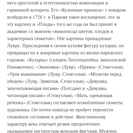
него простотой и естественностью композиции и
гармонией колорита. Его «Кухонные припасы» с поваром
возбудили в 1728 г. в Париже такое восхищение, что за
эту картину и «Плоды» того же года он был принят в
академию со званием «живописца цветов, плодов и
характерных сюжетов». Обе картины принадлежат
Лувру. Присоединяя к своим кухням фигуру кухарки, он
превращал их в жанровые картины из жизни парижских
горожан. «Кухарка» (галереи Лихтенштейна, мюнхенской
Пинакотеки), «Экономка» (Лувр), «Прачка» (Стокгольм),
«Урок вышивания» (Лувр, Стокгольм), «Молитва перед
обедом» (Лувр, Эрмитаж, Стокгольм), «Девушка,
запечатывающая письма» (Потсдам) и «Девушка,
читающая письмо» (Стокгольм), «Мать, одевающая
ребенка» (Стокгольм) составляют излюбленные сюжеты
художника. Он почти никогда не пробует перенести
спокойное состояние в действие. Женственному
характеру века отвечает резкое предпочтение,
оказываемое им простым женским фигурам. Мужчин