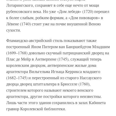
Лотарингского, сохраняет в себе еще нечто от мощи
рубенсовского века. Но уже «Дом лебедя» (1720) перешел
к более слабым, робким формам, а «Дом пивоваров» в
Лёвене (1740) стоит уже на почве внушенной Веною
сухости.
Фламандско-австрийский стиль показывают также
построенный Яном Питером ван Баюршейдтом Младшим
(1699–1768) довольно скучный патрицианский дворец на
Плас де Мейр в Антверпене (1745), служащий теперь
королевским дворцом, антверпенские жилые дома
архитектора Вильгельма Игнаца Керрикса младшего
(1682–1745) и перестроенный из старого Нассауского
дворца дворец штатгальтера в Брюсселе (1760),
строителем которого называют некоего венского
архитектора, другие постройки которого неизвестны.
Лишь части этого здания сохранились в залах Кабинета
гравюр Королевской библиотеки.