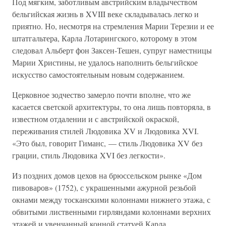
Под мягким, заботливым австрийским владычеством
бельгийская жизнь в XVIII веке складывалась легко и
приятно. Но, несмотря на стремления Марии Терезии и ее
штатгальтера, Карла Лотарингского, которому в этом
следовал Альберт фон Заксен-Тешен, супруг наместницы
Марии Христины, не удалось наполнить бельгийское
искусство самостоятельным новым содержанием.
Церковное зодчество замерло почти вполне, что же
касается светской архитектуры, то она лишь повторяла, в
известном отдалении и с австрийской окраской,
переживания стилей Людовика XV и Людовика XVI.
«Это был, говорит Гиманс, — стиль Людовика XV без
грации, стиль Людовика XVI без легкости».
Из поздних домов цехов на брюссельском рынке «Дом
пивоваров» (1752), с украшенными ажурной резьбой
окнами между тосканскими колоннами нижнего этажа, с
обвитыми лиственными гирляндами колоннами верхних
этажей и увенчанный конной статуей Карла