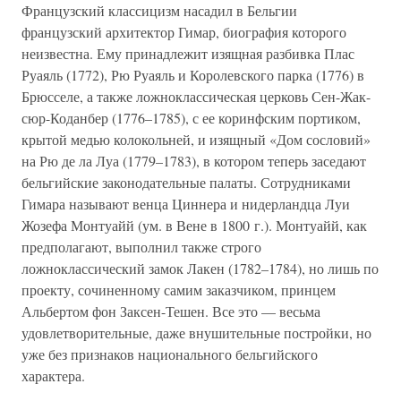
Французский классицизм насадил в Бельгии
французский архитектор Гимар, биография которого
неизвестна. Ему принадлежит изящная разбивка Плас
Руаяль (1772), Рю Руаяль и Королевского парка (1776) в
Брюсселе, а также ложноклассическая церковь Сен-Жак-
сюр-Коданбер (1776–1785), с ее коринфским портиком,
крытой медью колокольней, и изящный «Дом сословий»
на Рю де ла Луа (1779–1783), в котором теперь заседают
бельгийские законодательные палаты. Сотрудниками
Гимара называют венца Циннера и нидерландца Луи
Жозефа Монтуайй (ум. в Вене в 1800 г.). Монтуайй, как
предполагают, выполнил также строго
ложноклассический замок Лакен (1782–1784), но лишь по
проекту, сочиненному самим заказчиком, принцем
Альбертом фон Заксен-Тешен. Все это — весьма
удовлетворительные, даже внушительные постройки, но
уже без признаков национального бельгийского
характера.