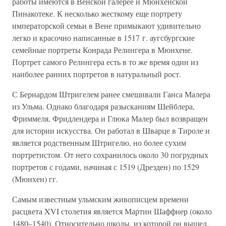
работы имеются в Венской галерее и Мюнхенской
Пинакотеке. К несколько жесткому еще портрету
императорской семьи в Вене примыкают удивительно
легко и красочно написанные в 1517 г. аугсбургские
семейные портреты Конрада Релингера в Мюнхене.
Портрет самого Релингера есть в то же время один из
наиболее ранних портретов в натуральный рост.
С Бернардом Штригелем ранее смешивали Ганса Малера
из Ульма. Однако благодаря разысканиям Шейблера,
Фриммеля, Фридлендера и Глюка Малер был возвращен
для истории искусства. Он работал в Шварце в Тироле и
является родственным Штригелю, но более сухим
портретистом. От него сохранилось около 30 погрудных
портретов с годами, начиная с 1519 (Дрезден) по 1529
(Мюнхен) гг.
Самым известным ульмским живописцем времени
расцвета XVI столетия является Мартин Шаффнер (около
1480–1540). Относительно школы, из которой он вышел,