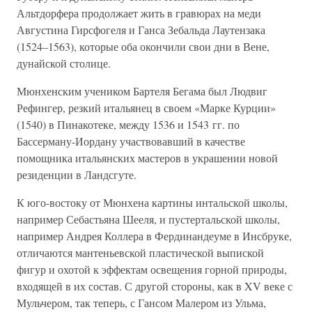
Альтдорфера продолжает жить в гравюрах на меди
Августина Гирсфогеля и Ганса Зебальда Лаутензака
(1524–1563), которые оба окончили свои дни в Вене,
дунайской столице.
Мюнхенским учеником Бартеля Бегама был Людвиг
Рефингер, резкий итальянец в своем «Марке Курции»
(1540) в Пинакотеке, между 1536 и 1543 гг. по
Бассерману-Иордану участвовавший в качестве
помощника итальянских мастеров в украшении новой
резиденции в Ландсгуте.
К юго-востоку от Мюнхена картины интальской школы,
например Себастьяна Шееля, и пустертальской школы,
например Андрея Коллера в Фердинандеуме в Инсбруке,
отличаются мантеньевской пластической выпиской
фигур и охотой к эффектам освещения горной природы,
входящей в их состав. С другой стороны, как в XV веке с
Мульчером, так теперь, с Гансом Малером из Ульма,