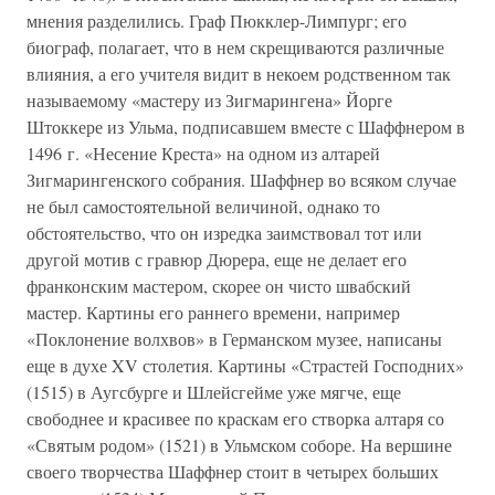
мнения разделились. Граф Пюкклер-Лимпург; его
биограф, полагает, что в нем скрещиваются различные
влияния, а его учителя видит в некоем родственном так
называемому «мастеру из Зигмарингена» Йорге
Штоккере из Ульма, подписавшем вместе с Шаффнером в
1496 г. «Несение Креста» на одном из алтарей
Зигмарингенского собрания. Шаффнер во всяком случае
не был самостоятельной величиной, однако то
обстоятельство, что он изредка заимствовал тот или
другой мотив с гравюр Дюрера, еще не делает его
франконским мастером, скорее он чисто швабский
мастер. Картины его раннего времени, например
«Поклонение волхвов» в Германском музее, написаны
еще в духе XV столетия. Картины «Страстей Господних»
(1515) в Аугсбурге и Шлейсгейме уже мягче, еще
свободнее и красивее по краскам его створка алтаря со
«Святым родом» (1521) в Ульмском соборе. На вершине
своего творчества Шаффнер стоит в четырех больших