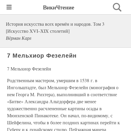
ВикиЧтение
История искусства всех времён и народов. Том 3
[Искусство XVI–XIX столетий]
Вёрман Карл
7 Мельхиор Фезелейн
7 Мельхиор Фезелейн
Родственным мастером, умершим в 1538 г. в
Ингольштадте, был Мельхиор Фезелейн (монография о
нем Георга М. Рихтера), выполнивший в соответствие
«Битве» Александра Альтдорфера две менее
художественно расчлененные картины осады в
Мюнхенской Пинакотеке. Он начал, по-видимому, с
Шейфелина, чтобы в более поздних картинах перейти к
Губеру и к дунайскому стилю. Пейзажная манера