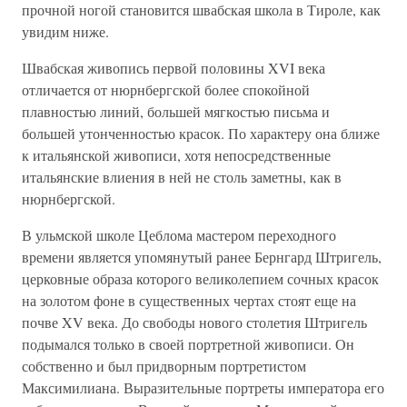
прочной ногой становится швабская школа в Тироле, как
увидим ниже.
Швабская живопись первой половины XVI века
отличается от нюрнбергской более спокойной
плавностью линий, большей мягкостью письма и
большей утонченностью красок. По характеру она ближе
к итальянской живописи, хотя непосредственные
итальянские влиения в ней не столь заметны, как в
нюрнбергской.
В ульмской школе Цеблома мастером переходного
времени является упомянутый ранее Бернгард Штригель,
церковные образа которого великолепием сочных красок
на золотом фоне в существенных чертах стоят еще на
почве XV века. До свободы нового столетия Штригель
подымался только в своей портретной живописи. Он
собственно и был придворным портретистом
Максимилиана. Выразительные портреты императора его