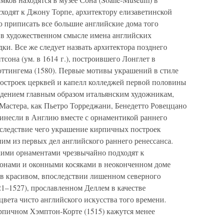
сходят к Джону Торпе, архитектору елизаветинской
о приписать все большие английские дома того
 в художественном смысле имена английских
ки. Все же следует назвать архитектора позднего
сона (ум. в 1614 г.), построившего Лонглет в
оттингема (1580). Первые мотивы украшений в стиле
построек церквей и капелл колледжей первой половины
ждением главным образом итальянским художникам,
Мастера, как Пьетро Торреджани, Бенедетто Ровеццано
инесли в Англию вместе с орнаментикой раннего
вследствие чего украшение кирпичных построек
им из первых дел английского раннего ренессанса.
скими орнаментами чрезвычайно подходят к
тонами и оконными косяками в неоконченном доме
 в красивом, впоследствии лишенном северного
1–1527), прославленном Деллем в качестве
цвета чисто английского искусства того времени.
рпичном Хэмптон-Корте (1515) кажутся менее