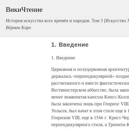
ВикиЧтение
История искусства всех времён и народов. Том 3 [Искусство
Вёрман Карл
1. Введение
1. Введение
Церковная и полуцерковная архитекту
держалась «перпендикулярной» поздне
рассчитанного и вместе фантастически
Вестминстерском аббатстве, была зако
менее знаменитая капелла Кингс-Колл
была закончена лишь при Генрихе VIII
Уольсея, был начат в этом стиле еще 
Генрихом VIII, еще в 1546 г. Крист-Че
перпендикулярного стиля, а Тринити-