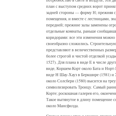
план с выступом средних ворот принял
задней стороны — форму Н; прежняя ср
помещения, и вместе с лестницами, зн
передней; прежние залы заменены огр
отдельные комнаты, раньше сообщавши
коридорами: все эти изменения можно 
своеобразно сложились. Строительну
представляют в величественных размер
более строгой и чистой отделкой усад
1527). Для плана в виде E в числе др
виде, Коршем-Корт около Бата и Норт-
виде H Шау-Хауз в Беркшире (1581) и 
около Солсбери (1580) высится на тре
символизировать Троицу. Самый ранн
Корте; роскошная галерея его, окончен
Такое вытянутое в длину помещение с
около Мансфилда.
Старые планы этих и многих других за