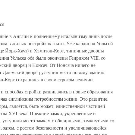
же
дшие в Англии к полнейшему итальянизму лишь после
азом в жилых постройках знати. Уже кардинал Уольсей
еще Йорк-Хауз) и Хэмптон-Корт, типичные дворцы
ния Уольсея оба были окончены Генрихом VIII, co
ский дворец и Нонсач. От Нонсача ничего не
ен-Джемский дворец уступил место новому зданию.
-Корт сохранился в своем строгом величии.
и способах стройки развивались в новые образования
ечая английским потребностям жизни. Это развитие,
ом, является, быть может, единственной частицей
ства XVI века. Прежние замки, укрепленные и
, уступили место замкам с обширными, замкнутыми со
, затем, с ростом безопасности и увеличивающейся
воры стали открываться с одной стороны так, что их