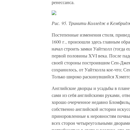
ренессанса.
Рис. 95. Тринити-Колледж в Кембрид
Постепенные изменения стиля, приве
1600 г., произошли здесь главным обр
начал строить замки Уайтхолл (тогда 
первой половины XVI века. После паде
своей стороны построившим Сен-Джем
сохранилось, от Уайтхолла кое-что; С
Только широко раскинувшийся Хэмптон
Английские дворцы и усадьбы в плане 
сами из себя английскими руками, отв
хорошо очерченное недавно Бломфильд
собственно английской истории искус
приноровленные к неровностям почвы
всех сторон четыреугольными дворами
потребностью в свете и воздухе, эти д