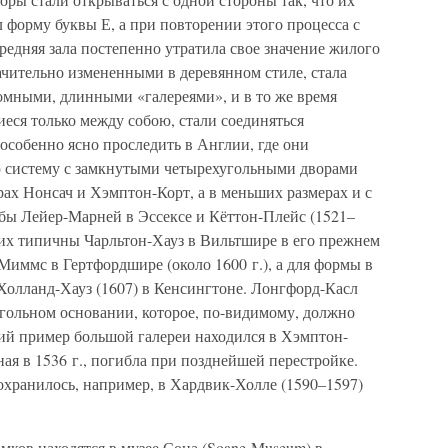
 форму буквы Е, а при повторении этого процесса с
едняя зала постепенно утратила свое значение жилого
ачительно измененными в деревянном стиле, стала
омными, длинными «галереями», и в то же время
еся только между собою, стали соединяться
особенно ясно проследить в Англии, где они
ю систему с замкнутыми четырехугольными дворами
ах Нонсач и Хэмптон-Корт, а в меньших размерах и с
ьбы Лейер-Марней в Эссексе и Кёттон-Плейс (1521–
угих типичны Чарльтон-Хауз в Вильтшире в его прежнем
Миммс в Гертфордшире (около 1600 г.), а для формы в
Холланд-Хауз (1607) в Кенсингтоне. Лонгфорд-Касл
угольном основании, которое, по-видимому, должно
ий пример большой галереи находился в Хэмптон-
ная в 1536 г., погибла при позднейшей перестройке.
охранилось, например, в Хардвик-Холле (1590–1597)
мков находятся в музее Сона (Soane-Museum) в