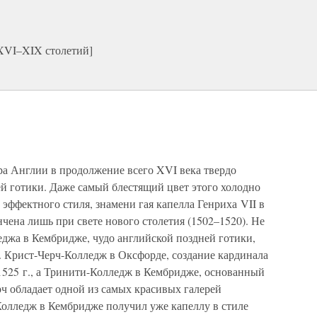
 XVI–XIX столетий]
ра Англии в продолжение всего XVI века твердо
й готики. Даже самый блестящий цвет этого холодно
 эффектного стиля, знамени гая капелла Генриха VII в
нчена лишь при свете нового столетия (1502–1520). Не
еджа в Кембридже, чудо английской поздней готики,
. Крист-Черч-Колледж в Оксфорде, создание кардинала
в 1525 г., а Тринити-Колледж в Кембридже, основанный
рч обладает одной из самых красивых галерей
Колледж в Кембридже получил уже капеллу в стиле