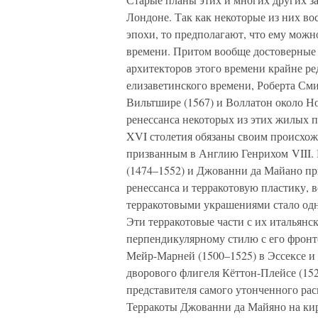
Лондоне. Так как некоторые из них во
эпохи, то предполагают, что ему можн
времени. Притом вообще достоверные
архитекторов этого времени крайне ред
елизаветинского времени, Роберта Смит
Вильтшире (1567) и Воллатон около Н
ренессанса некоторых из этих жилых 
XVI столетия обязаны своим происхо
призванным в Англию Генрихом VIII. 
(1474–1552) и Джованни да Майано пр
ренессанса и терракотовую пластику, 
терракотовыми украшениями стало одн
Эти терракотовые части с их итальян
перпендикулярному стилю с его фрон
Мейр-Марней (1500–1525) в Эссексе и
дворового флигеля Кёттон-Плейсе (152
представителя самого утонченного рас
Терракоты Джованни да Майяно на ки