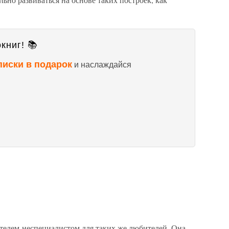
книг! 📚
писки в подарок
и наслаждайся
лем-неспециалистом для таких же любителей. Она