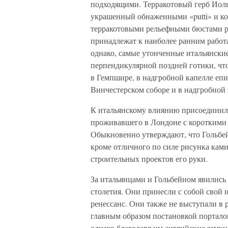
подходящими. Терракотовый герб Иоль
украшенный обнаженными «putti» и к
терракотовыми рельефными бюстами ри
принадлежат к наиболее ранним работа
однако, самые утонченные итальянски
перпендикулярной поздней готики, что
в Гемпшире, в надгробной капелле епи
Винчестерском соборе и в надгробной к
К итальянскому влиянию присоединило
проживавшего в Лондоне с короткими п
Обыкновенно утверждают, что Гольбей
кроме отличного по силе рисунка ками
строительных проектов его руки.
За итальянцами и Гольбейном явилис
столетия. Они принесли с собой свой
ренессанс. Они также не выступали в 
главным образом постановкой портало
однако благодаря им английские замки