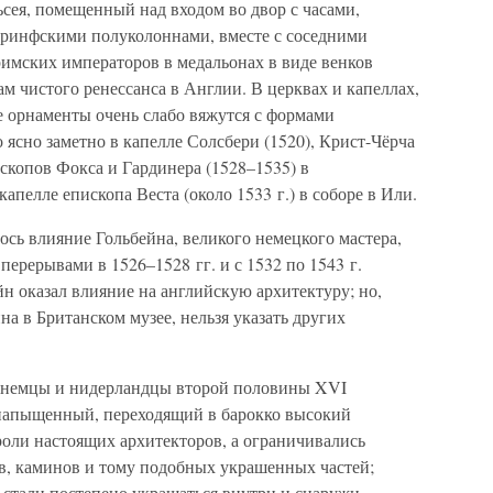
сея, помещенный над входом во двор с часами,
оринфскими полуколоннами, вместе с соседними
мских императоров в медальонах в виде венков
м чистого ренессанса в Англии. В церквах и капеллах,
е орнаменты очень слабо вяжутся с формами
 ясно заметно в капелле Солсбери (1520), Крист-Чёрча
скопов Фокса и Гардинера (1528–1535) в
апелле епископа Веста (около 1533 г.) в соборе в Или.
сь влияние Гольбейна, великого немецкого мастера,
ерерывами в 1526–1528 гг. и с 1532 по 1543 г.
н оказал влияние на английскую архитектуру; но,
на в Британском музее, нельзя указать других
ь немцы и нидерландцы второй половины XVI
 напыщенный, переходящий в барокко высокий
роли настоящих архитекторов, а ограничивались
в, каминов и тому подобных украшенных частей;
 стали постепено украшаться внутри и снаружи