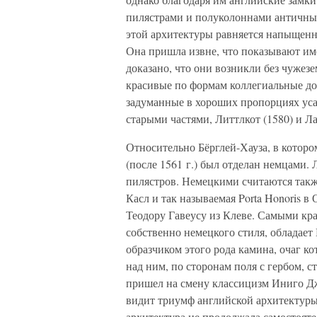
пилястрами и полуколоннами античны
этой архитектуры равняется напыщенн
Она пришла извне, что показывают име
доказано, что они возникли без чуже
красивые по формам коллегиальные до
задуманные в хороших пропорциях усад
старыми частями, Литтлкот (1580) и 
Относительно Бёрглей-Хауза, в которо
(после 1561 г.) был отделан немцами. 
пилястров. Немецкими считаются так
Касл и так называемая Porta Honoris 
Теодору Гавеусу из Клеве. Самыми кр
собственно немецкого стиля, обладает
образчиком этого рода камина, очаг к
над ним, по сторонам поля с гербом, 
пришел на смену классицизм Иниго Дж
видит триумф английской архитектуры,
архитектура не продолжала самостоятел