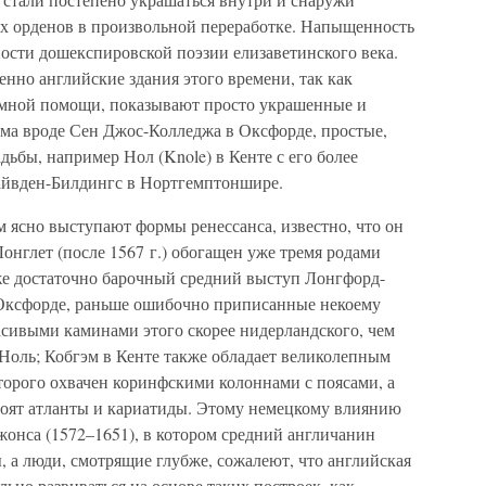
х орденов в произвольной переработке. Напыщенность
ости дошекспировской поэзии елизаветинского века.
нно английские здания этого времени, так как
земной помощи, показывают просто украшенные и
ма вроде Сен Джос-Колледжа в Оксфорде, простые,
ьбы, например Нол (Knole) в Кенте с его более
Лайвден-Билдингс в Нортгемптоншире.
м ясно выступают формы ренессанса, известно, что он
Лонглет (после 1567 г.) обогащен уже тремя родами
же достаточно барочный средний выступ Лонгфорд-
в Оксфорде, раньше ошибочно приписанные некоему
асивыми каминами этого скорее нидерландского, чем
 Ноль; Кобгэм в Кенте также обладает великолепным
оторого охвачен коринфскими колоннами с поясами, а
стоят атланты и кариатиды. Этому немецкому влиянию
онса (1572–1651), в котором средний англичанин
 а люди, смотрящие глубже, сожалеют, что английская
ьно развиваться на основе таких построек, как