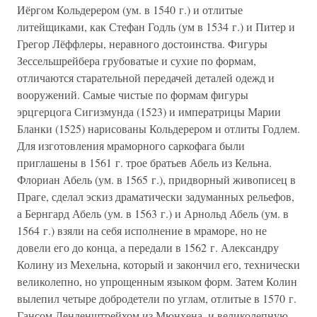
Иёргом Кольдерером (ум. в 1540 г.) и отлитые
литейщиками, как Стефан Годль (ум в 1534 г.) и Питер и
Грегор Лёффлеры, неравного достоинства. Фигуры
Зессельшрейбера грубоватые и сухие по формам,
отличаются старательной передачей деталей одежд и
вооружений. Самые чистые по формам фигуры
эрцгерцога Сигизмунда (1523) и императрицы Марии
Бланки (1525) нарисованы Кольдерером и отлиты Годлем.
Для изготовления мраморного саркофага были
приглашены в 1561 г. трое братьев Абель из Кельна.
Флориан Абель (ум. в 1565 г.), придворный живописец в
Праге, сделал эскиз драматически задуманных рельефов,
а Бернгард Абель (ум. в 1563 г.) и Арнольд Абель (ум. в
1564 г.) взяли на себя исполнение в мраморе, но не
довели его до конца, а передали в 1562 г. Александру
Колину из Мехельна, который и закончил его, технически
великолепно, но упрощенным языком форм. Затем Колин
вылепил четыре добродетели по углам, отлитые в 1570 г.
Гансом Ленденштрейхом из Мюнхена, и великолепную,