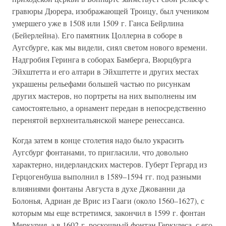
гравюры Дюрера, изображающей Троицу, был учеником
умершего уже в 1508 или 1509 г. Ганса Бейрлина
(Бейерлейна). Его памятник Цоллерна в соборе в
Аугсбурге, как мы видели, сиял светом нового времени.
Надгробия Геринга в соборах Бамберга, Вюрцбурга
Эйхштетта и его алтари в Эйхштетте и других местах
украшены рельефами большей частью по рисункам
других мастеров, но портреты на них выполнены им
самостоятельно, а орнамент передан в непосредственно
перенятой верхнеитальянской манере ренессанса.
Когда затем в конце столетия надо было украсить
Аугсбург фонтанами, то пригласили, что довольно
характерно, нидерландских мастеров. Губерт Гергард из
Герцогенбуша выполнил в 1589–1594 гг. под разными
влияниями фонтаны Августа в духе Джованни да
Болонья, Адриан де Врис из Гааги (около 1560–1627), с
которым мы еще встретимся, закончил в 1599 г. фонтан
Меркурия, а в 1602 г. роскошный фонтан Геркулеса, с его