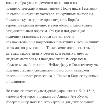
томе, сообразуясь с временем их жизни и их
позднеготическим направлением. После них в Германии
не было ни крупных мастеров, ни крупных заказов на
большие скульптурные произведения. Борьба
вероисповеданий именно в этой области действовала
разрушительным образом. Статуи в натуральную
величину ставились, говоря кратко, почти
исключительно на надгробных памятниках, возникавших
сотнями, но ремесленно. То же самое можно сказать об
алтарях, декоративных рельефах и резных панелях.
Видных мастеров мы находим главным образом в
области мелкой пластики. Нейдерферу и Гохштеттену мы
обязаны старыми сведениями по истории немецкой
пластики в стиле ренессанса, а Любке и Боде ее лучшими
описаниями.
Во главе ее стоят скульптурные украшения (1510–1512)
капеллы Фуггеров в церкви св. Анны в Аугсбурге.
Роберт Фишер показал, что картоны для двух больших