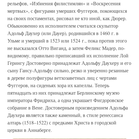
рельефов, «Избиения филистимлян» и «Воскресения
мертвых», с фигурами умерших Фуггеров, покоющихся
на своих постаментах, рисовал не кто иной, как Дюрер.
Обыкновенно их исполнителем считался скульптор
Адольф Даухер (или Дауер), родившийся в 1460 г. в
Ульме и умерший в 1523 или 1524 г., пока против этого
не высказался Отто Виганд, а затем Феликс Мадер, по-
видимому, правильно приписавший их исполнение Лой
Герингу Достоверно принадлежат Адольфу Даухеру и его
сыну Гансу-Адольфу сильно, резко и уверенно резанные
в дереве полуфигуры ветхозаветных лиц с чертами
Фуггеров, на сиденьях хора их капеллы. Теперь
пятнадцать из них принадлежат Берлинскому музею
императора Фридриха, а одна украшает Фигдоровское
собрание в Вене. Достоверным произведением Адольфа
Даухера является также каменный, в стиле ренессанса
алтарь (1518–1522) с предками Христа в городской
церкви в Аннаберге.