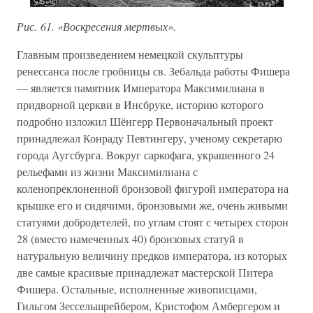
Рис. 61. «Воскресения мертвых».
Главным произведением немецкой скульптуры
ренессанса после гробницы св. Зебальда работы Фишера
— является памятник Императора Максимилиана в
придворной церкви в Инсбруке, историю которого
подробно изложил Шёнгерр Первоначальный проект
принадлежал Конраду Певтингеру, ученому секретарю
города Аугсбурга. Вокруг саркофага, украшенного 24
рельефами из жизни Максимилиана с
коленопреклоненной бронзовой фигурой императора на
крышке его и сидячими, бронзовыми же, очень живыми
статуями добродетелей, по углам стоят с четырех сторон
28 (вместо намеченных 40) бронзовых статуй в
натуральную величину предков императора, из которых
две самые красивые принадлежат мастерской Питера
Фишера. Остальные, исполненные живописцами,
Гильгом Зессельшрейбером, Кристофом Амбергером и