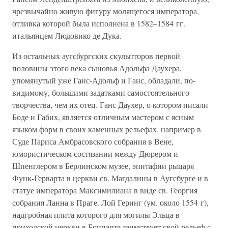
чрезвычайно живую фигуру молящегося императора,
отливка которой была исполнена в 1582–1584 гг.
итальянцем Людовико де Дука.
Из остальных аугсбургских скульпторов первой
половины этого века сыновья Адольфа Даухера,
упомянутый уже Ганс-Адольф и Ганс, обладали, по-
видимому, большими задатками самостоятельного
творчества, чем их отец. Ганс Даухер, о котором писали
Боде и Габих, является отличным мастером с ясным
языком форм в своих каменных рельефах, например в
Суде Париса Амбрасовского собрания в Вене,
юмористическом состязании между Дюрером и
Шпенглером в Берлинском музее, эпитафии рыцаря
Функ-Герварта в церкви св. Магдалины в Аугсбурге и в
статуе императора Максимилиана в виде св. Георгия
собрания Ланна в Праге. Лой Геринг (ум. около 1554 г),
надгробная плита которого для могилы Эльца в
приходской церкви в Боппарте заимствует свой рельеф с