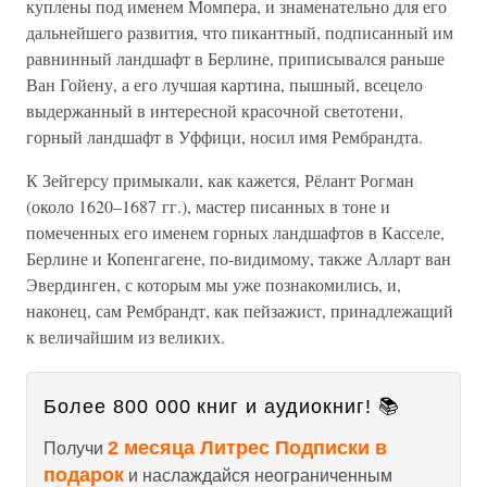
куплены под именем Момпера, и знаменательно для его
дальнейшего развития, что пикантный, подписанный им
равнинный ландшафт в Берлине, приписывался раньше
Ван Гойену, а его лучшая картина, пышный, всецело
выдержанный в интересной красочной светотени,
горный ландшафт в Уффици, носил имя Рембрандта.
К Зейгерсу примыкали, как кажется, Рёлант Рогман
(около 1620–1687 гг.), мастер писанных в тоне и
помеченных его именем горных ландшафтов в Касселе,
Берлине и Копенгагене, по-видимому, также Алларт ван
Эвердинген, с которым мы уже познакомились, и,
наконец, сам Рембрандт, как пейзажист, принадлежащий
к величайшим из великих.
Более 800 000 книг и аудиокниг! 📚
2 месяца Литрес Подписки в
Получи
подарок
и наслаждайся неограниченным