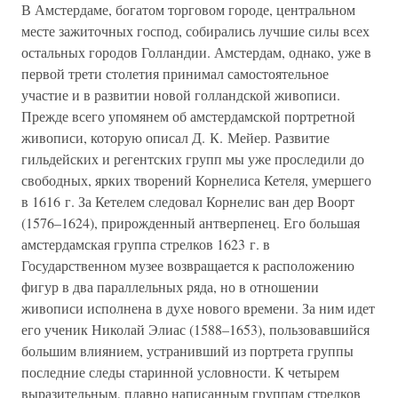
В Амстердаме, богатом торговом городе, центральном
месте зажиточных господ, собирались лучшие силы всех
остальных городов Голландии. Амстердам, однако, уже в
первой трети столетия принимал самостоятельное
участие и в развитии новой голландской живописи.
Прежде всего упомянем об амстердамской портретной
живописи, которую описал Д. К. Мейер. Развитие
гильдейских и регентских групп мы уже проследили до
свободных, ярких творений Корнелиса Кетеля, умершего
в 1616 г. За Кетелем следовал Корнелис ван дер Воорт
(1576–1624), прирожденный антверпенец. Его большая
амстердамская группа стрелков 1623 г. в
Государственном музее возвращается к расположению
фигур в два параллельных ряда, но в отношении
живописи исполнена в духе нового времени. За ним идет
его ученик Николай Элиас (1588–1653), пользовавшийся
большим влиянием, устранивший из портрета группы
последние следы старинной условности. К четырем
выразительным, плавно написанным группам стрелков