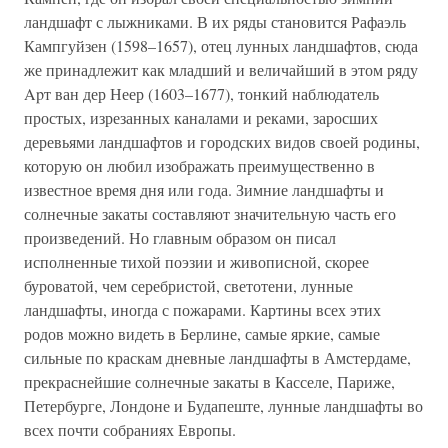
ландшафт с лыжниками. В их ряды становится Рафаэль
Кампгуйзен (1598–1657), отец лунных ландшафтов, сюда
же принадлежит как младший и величайший в этом ряду
Apт ван дер Неер (1603–1677), тонкий наблюдатель
простых, изрезанных каналами и реками, заросших
деревьями ландшафтов и городских видов своей родины,
которую он любил изображать преимущественно в
известное время дня или года. Зимние ландшафты и
солнечные закаты составляют значительную часть его
произведений. Но главным образом он писал
исполненные тихой поэзии и живописной, скорее
буроватой, чем серебристой, светотени, лунные
ландшафты, иногда с пожарами. Картины всех этих
родов можно видеть в Берлине, самые яркие, самые
сильные по краскам дневные ландшафты в Амстердаме,
прекраснейшие солнечные закаты в Касселе, Париже,
Петербурге, Лондоне и Будапеште, лунные ландшафты во
всех почти собраниях Европы.