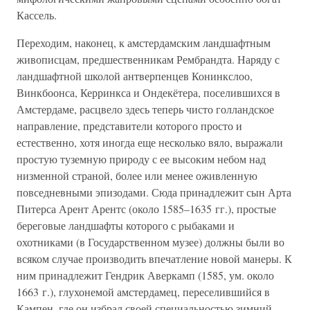
Кассель.
Переходим, наконец, к амстердамским ландшафтным
живописцам, предшественникам Рембрандта. Наряду с
ландшафтной школой антверпенцев Конинкслоо,
Винкбоонса, Керринкса и Ондекётера, поселившихся в
Амстердаме, расцвело здесь теперь чисто голландское
направление, представители которого просто и
естественно, хотя иногда еще несколько вяло, выражали
простую туземную природу с ее высоким небом над
низменной страной, более или менее оживленную
повседневными эпизодами. Сюда принадлежит сын Арта
Питерса Арент Арентс (около 1585–1635 гг.), простые
береговые ландшафты которого с рыбаками и
охотниками (в Государственном музее) должны были во
всяком случае производить впечатление новой манеры. К
ним принадлежит Гендрик Аверкамп (1585, ум. около
1663 г.), глухонемой амстердамец, переселившийся в
Кампен, где он избрал своей специальностью зимний