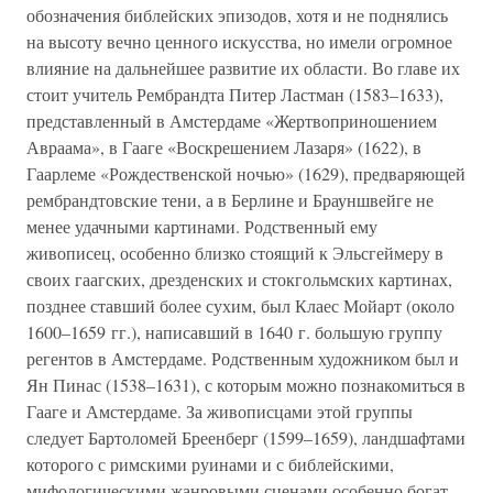
обозначения библейских эпизодов, хотя и не поднялись
на высоту вечно ценного искусства, но имели огромное
влияние на дальнейшее развитие их области. Во главе их
стоит учитель Рембрандта Питер Ластман (1583–1633),
представленный в Амстердаме «Жертвоприношением
Авраама», в Гааге «Воскрешением Лазаря» (1622), в
Гаарлеме «Рождественской ночью» (1629), предваряющей
рембрандтовские тени, а в Берлине и Брауншвейге не
менее удачными картинами. Родственный ему
живописец, особенно близко стоящий к Эльсгеймеру в
своих гаагских, дрезденских и стокгольмских картинах,
позднее ставший более сухим, был Клаес Мойарт (около
1600–1659 гг.), написавший в 1640 г. большую группу
регентов в Амстердаме. Родственным художником был и
Ян Пинас (1538–1631), с которым можно познакомиться в
Гааге и Амстердаме. За живописцами этой группы
следует Бартоломей Бреенберг (1599–1659), ландшафтами
которого с римскими руинами и с библейскими,
мифологическими жанровыми сценами особенно богат