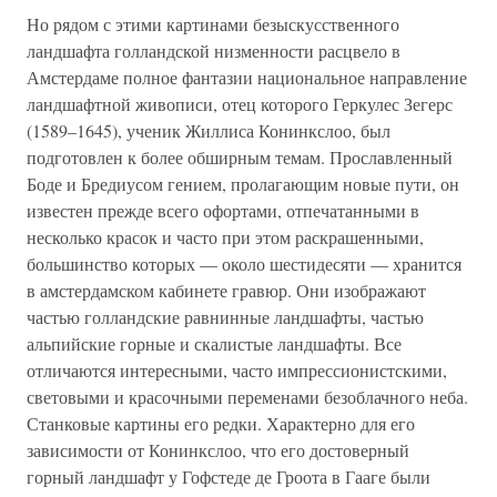
Но рядом с этими картинами безыскусственного
ландшафта голландской низменности расцвело в
Амстердаме полное фантазии национальное направление
ландшафтной живописи, отец которого Геркулес Зегерс
(1589–1645), ученик Жиллиса Конинкслоо, был
подготовлен к более обширным темам. Прославленный
Боде и Бредиусом гением, пролагающим новые пути, он
известен прежде всего офортами, отпечатанными в
несколько красок и часто при этом раскрашенными,
большинство которых — около шестидесяти — хранится
в амстердамском кабинете гравюр. Они изображают
частью голландские равнинные ландшафты, частью
альпийские горные и скалистые ландшафты. Все
отличаются интересными, часто импрессионистскими,
световыми и красочными переменами безоблачного неба.
Станковые картины его редки. Характерно для его
зависимости от Конинкслоо, что его достоверный
горный ландшафт у Гофстеде де Гроота в Гааге были