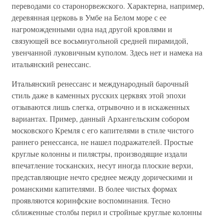
переводами со старонорвежского. Характерна, например,
деревянная церковь в Умбе на Белом море с ее
нагроможденными одна над другой кровлями и
связующей все восьмиугольной средней пирамидой,
увенчанной луковичным куполом. Здесь нет и намека на
итальянский ренессанс.
Итальянский ренессанс и международный барочный
стиль даже в каменных русских церквях этой эпохи
отзываются лишь слегка, отрывочно и в искаженных
вариантах. Пример, данный Архангельским собором
московского Кремля с его капителями в стиле чистого
раннего ренессанса, не нашел подражателей. Простые
круглые колонны и пилястры, производящие издали
впечатление тосканских, несут иногда плоские верхи,
представляющие нечто среднее между дорическими и
романскими капителями. В более чистых формах
проявляются коринфские воспоминания. Тесно
сближенные столбы перил и стройные круглые колонны