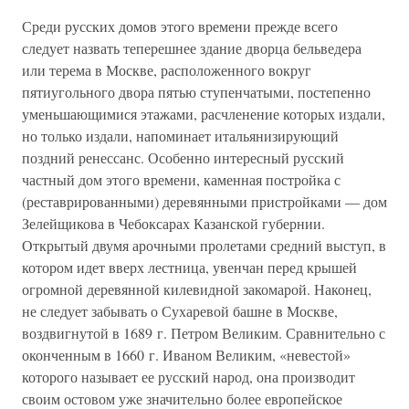
Среди русских домов этого времени прежде всего
следует назвать теперешнее здание дворца бельведера
или терема в Москве, расположенного вокруг
пятиугольного двора пятью ступенчатыми, постепенно
уменьшающимися этажами, расчленение которых издали,
но только издали, напоминает итальянизирующий
поздний ренессанс. Особенно интересный русский
частный дом этого времени, каменная постройка с
(реставрированными) деревянными пристройками — дом
Зелейщикова в Чебоксарах Казанской губернии.
Открытый двумя арочными пролетами средний выступ, в
котором идет вверх лестница, увенчан перед крышей
огромной деревянной килевидной закомарой. Наконец,
не следует забывать о Сухаревой башне в Москве,
воздвигнутой в 1689 г. Петром Великим. Сравнительно с
оконченным в 1660 г. Иваном Великим, «невестой»
которого называет ее русский народ, она производит
своим остовом уже значительно более европейское