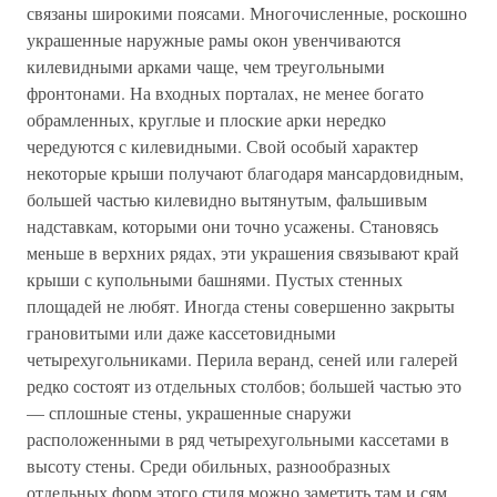
связаны широкими поясами. Многочисленные, роскошно
украшенные наружные рамы окон увенчиваются
килевидными арками чаще, чем треугольными
фронтонами. На входных порталах, не менее богато
обрамленных, круглые и плоские арки нередко
чередуются с килевидными. Свой особый характер
некоторые крыши получают благодаря мансардовидным,
большей частью килевидно вытянутым, фальшивым
надставкам, которыми они точно усажены. Становясь
меньше в верхних рядах, эти украшения связывают край
крыши с купольными башнями. Пустых стенных
площадей не любят. Иногда стены совершенно закрыты
грановитыми или даже кассетовидными
четырехугольниками. Перила веранд, сеней или галерей
редко состоят из отдельных столбов; большей частью это
— сплошные стены, украшенные снаружи
расположенными в ряд четырехугольными кассетами в
высоту стены. Среди обильных, разнообразных
отдельных форм этого стиля можно заметить там и сям