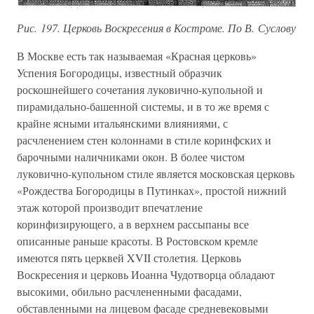
Рис. 197. Церковь Воскресения в Костроме. По В. Суслову
В Москве есть так называемая «Красная церковь»
Успения Богородицы, известный образчик
роскошнейшего сочетания луковично-купольной и
пирамидально-башенной системы, и в то же время с
крайне ясными итальянскими влияниями, с
расчленением стен колоннами в стиле коринфских и
барочными наличниками окон. В более чистом
луковично-купольном стиле является московская церковь
«Рождества Богородицы в Путинках», простой нижний
этаж которой производит впечатление
коринфизирующего, а в верхнем рассыпаны все
описанные раньше красоты. В Ростовском кремле
имеются пять церквей XVII столетия. Церковь
Воскресения и церковь Иоанна Чудотворца обладают
высокими, обильно расчлененными фасадами,
обставленными на лицевом фасаде средневековыми