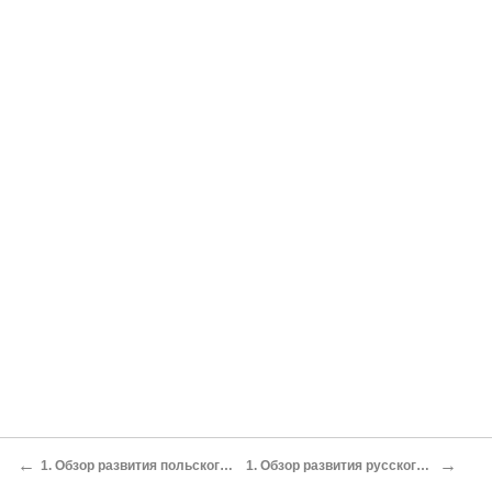
←
→
1. Обзор развития польского искусства
1. Обзор развития русского искусства