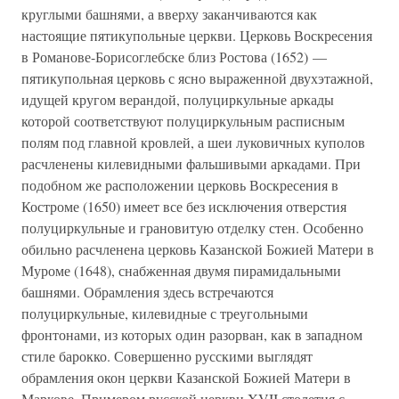
круглыми башнями, а вверху заканчиваются как
настоящие пятикупольные церкви. Церковь Воскресения
в Романове-Борисоглебске близ Ростова (1652) —
пятикупольная церковь с ясно выраженной двухэтажной,
идущей кругом верандой, полуциркульные аркады
которой соответствуют полуциркульным расписным
полям под главной кровлей, а шеи луковичных куполов
расчленены килевидными фальшивыми аркадами. При
подобном же расположении церковь Воскресения в
Костроме (1650) имеет все без исключения отверстия
полуциркульные и грановитую отделку стен. Особенно
обильно расчленена церковь Казанской Божией Матери в
Муроме (1648), снабженная двумя пирамидальными
башнями. Обрамления здесь встречаются
полуциркульные, килевидные с треугольными
фронтонами, из которых один разорван, как в западном
стиле барокко. Совершенно русскими выглядят
обрамления окон церкви Казанской Божией Матери в
Маркове. Примером русской церкви XVII столетия с