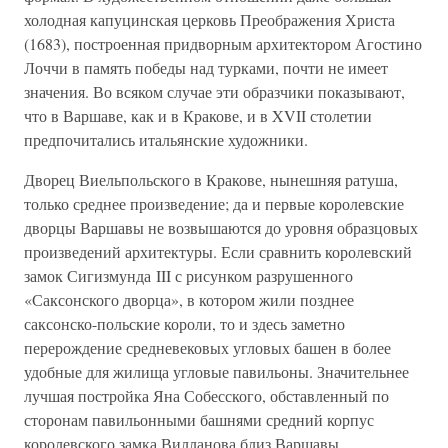
холодная капуцинская церковь Преображения Христа
(1683), построенная придворным архитектором Агостино
Лоччи в память победы над турками, почти не имеет
значения. Во всяком случае эти образчики показывают,
что в Варшаве, как и в Кракове, и в XVII столетии
предпочитались итальянские художники.
Дворец Виельпольского в Кракове, нынешняя ратуша,
только среднее произведение; да и первые королевские
дворцы Варшавы не возвышаются до уровня образцовых
произведений архитектуры. Если сравнить королевский
замок Сигизмунда III с рисунком разрушенного
«Саксонского дворца», в котором жили позднее
саксонско-польские короли, то и здесь заметно
перерождение средневековых угловых башен в более
удобные для жилища угловые павильоны. Значительнее
лучшая постройка Яна Собесского, обставленный по
сторонам павильонными башнями средний корпус
королевского замка Вилланова близ Варшавы,