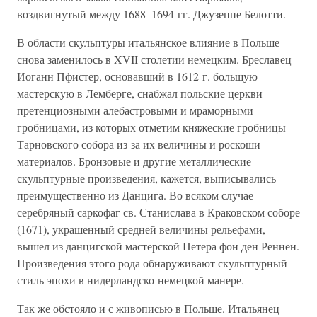
воздвигнутый между 1688–1694 гг. Джузеппе Белотти.
В области скульптуры итальянское влияние в Польше
снова заменилось в XVII столетии немецким. Бреславец
Иоганн Пфистер, основавший в 1612 г. большую
мастерскую в Лемберге, снабжал польские церкви
претенциозными алебастровыми и мраморными
гробницами, из которых отметим княжеские гробницы
Тарновского собора из-за их величины и роскоши
материалов. Бронзовые и другие металлические
скульптурные произведения, кажется, выписывались
преимущественно из Данцига. Во всяком случае
серебряный саркофаг св. Станислава в Краковском соборе
(1671), украшенный средней величины рельефами,
вышел из данцигской мастерской Петера фон ден Реннен.
Произведения этого рода обнаруживают скульптурный
стиль эпохи в нидерландско-немецкой манере.
Так же обстояло и с живописью в Польше. Итальянец