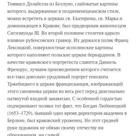
Томмасо Долабелла из Беллуно, слабоватые картины
которого, выдержанные в поздневенецианском стиле,
можно встретить в церквах св. Екатерины, св. Марка и
доминиканцев в Кракове, был придворным живописцем
Сигизмунда III. Во второй половине столетия царило
влияние рубенсовских гравюр. Их держался поляк Франц
Лексицкий, поверхностные исполинские картины
которого наполняют польские церкви бернардинов. В
качестве краковского портретиста славится Даниель
Фрехерус, лучшим произведением которого считается
все-таки довольно уродливый портрет епископа
Тржебицкого в церкви францисканцев, изображающий
этого сановника церкви во весь рост перед диагонально
натянутой входной занавесью. С особенной гордостью
подчеркивают поляки тот факт, что Богдан Любинецкий
(1653–1729), бывший одно время директором академии в
Берлине, был краковский уроженец. Но этот средней
руки художник не обязан своему отечеству ни
образованием, ни славой.