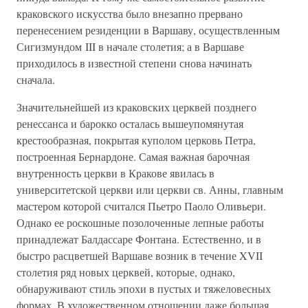
краковского искусства было внезапно прервано
перенесением резиденции в Варшаву, осуществленным
Сигизмундом III в начале столетия; а в Варшаве
приходилось в известной степени снова начинать
сначала.
Значительнейшей из краковских церквей позднего
ренессанса и барокко осталась вышеупомянутая
крестообразная, покрытая куполом церковь Петра,
построенная Бернардоне. Самая важная барочная
внутренность церкви в Кракове явилась в
университетской церкви или церкви св. Анны, главным
мастером которой считался Пьетро Паоло Оливьери.
Однако ее роскошные позолоченные лепные работы
принадлежат Балдассаре Фонтана. Естественно, и в
быстро расцветшей Варшаве возник в течение XVII
столетия ряд новых церквей, которые, однако,
обнаруживают стиль эпохи в пустых и тяжеловесных
формах. В художественном отношении даже большая