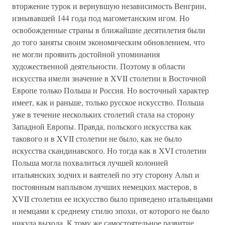
вторжение турок и вернувшую независимость Венгрии,
изнывавшей 144 года под магометанским игом. Но
освобожденные страны в ближайшие десятилетия были
до того заняты своим экономическим обновлением, что
не могли проявить достойной упоминания
художественной деятельности. Поэтому в области
искусства имели значение в XVII столетии в Восточной
Европе только Польша и Россия. Но восточный характер
имеет, как и раньше, только русское искусство. Польша
уже в течение нескольких столетий стала на сторону
Западной Европы. Правда, польского искусства как
такового и в XVII столетии не было, как не было
искусства скандинавского. Но тогда как в XVI столетии
Польша могла похвалиться лучшей колонией
итальянских зодчих и ваятелей по эту сторону Альп и
постоянным наплывом лучших немецких мастеров, в
XVII столетии ее искусство было приведено итальянцами
и немцами к среднему стилю эпохи, от которого не было
никуда выхода. К тому же самостоятельное развитие