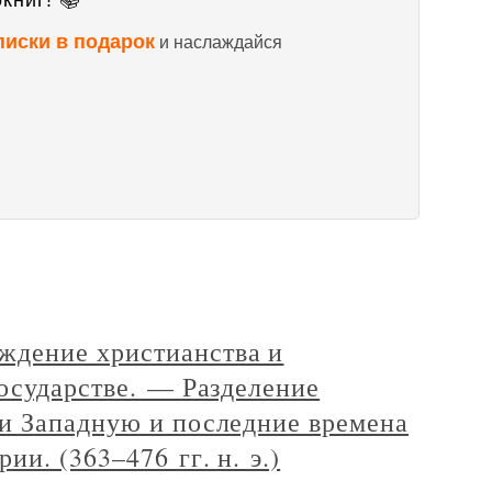
книг! 📚
писки в подарок
и наслаждайся
дение христианства и
осударстве. — Разделение
и Западную и последние времена
и. (363–476 гг. н. э.)