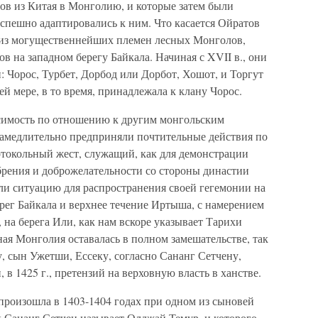
в из Китая в Монголию, и которые затем были
спешно адаптировались к ним. Что касается Ойратов
 из могущественнейших племен лесных Монголов,
в на западном берегу Байкала. Начиная с XVII в., они
: Чорос, Турбет, Дорбод или Дорбот, Хошот, и Торгут
ей мере, в то время, принадлежала к клану Чорос.
симость по отношению к другим монгольским
замедлительно предприняли почтительные действия по
токольный жест, служащий, как для демонстрации
обрения и доброжелательности со стороны династии
ли ситуацию для распространения своей гегемонии на
ег Байкала и верхнее течение Иртыша, с намерением
 на берега Или, как нам вскоре указывает Тарихи
ая Монголия оставалась в полном замешательстве, так
у, сын Ужетши, Ессеку, согласно Сананг Сетчену,
 в 1425 г., претензий на верховную власть в ханстве.
произошла в 1403-1404 годах при одном из сыновей
к Сананг Сетчен называет Олджай Темур, и которого