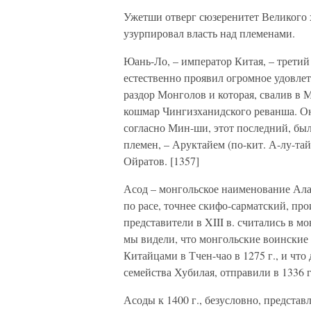
Ужетши отверг сюзеренитет Великого х
узурпировал власть над племенами.
Юань-Ло, – император Китая, – трети
естественно проявил огромное удовлет
раздор Монголов и которая, свалив в 
кошмар Чингизханидского реванша. Он,
согласно Мин-ши, этот последний, бы
племен, – Аруктайем (по-кит. А-лу-та
Ойратов. [1357]
Асод – монгольское наименование Алан
по расе, точнее скифо-сарматский, прои
представители в XIII в. считались в 
мы видели, что монгольские воинские
Китайцами в Тчен-чао в 1275 г., и чт
семейства Хубилая, отправили в 1336 
Асоды к 1400 г., безусловно, представ