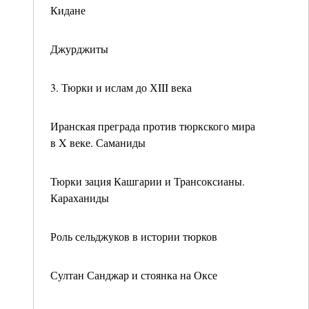
Кидане
Джурджиты
3. Тюрки и ислам до ХIII века
Иранская преграда против тюркского мира
в X веке. Саманиды
Тюрки зация Кашгарии и Трансоксианы.
Караханиды
Роль сельджуков в истории тюрков
Султан Санджар и стоянка на Оксе