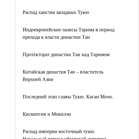
Распад ханства западных Тукю
Индоевропейские оазисы Тарима в период
прихода к власти династии Тан
Протекторат династии Тан над Таримом
Китайская династия Тан – властитель
Верхней Азии
Последний этап славы Тукю. Каган Мочо.
Кюльтегин и Мокилэн
Распад империи восточный тукю.
Начальный период уйгурской империи