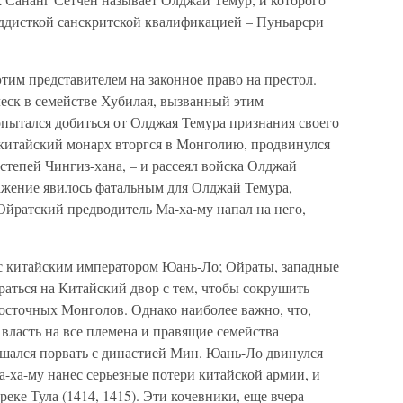
уддисткой санскритской квалификацией – Пуньарсри
этим представителем на законное право на престол.
леск в семействе Хубилая, вызванный этим
ытался добиться от Олджая Темура признания своего
 китайский монарх вторгся в Монголию, продвинулся
степей Чингиз-хана, – и рассеял войска Олджай
ражение явилось фатальным для Олджай Темура,
 Ойратский предводитель Ма-ха-му напал на него,
 с китайским императором Юань-Ло; Ойраты, западные
аться на Китайский двор с тем, чтобы сокрушить
осточных Монголов. Однако наиболее важно, что,
 власть на все племена и правящие семейства
шался порвать с династией Мин. Юань-Ло двинулся
а-ха-му нанес серьезные потери китайской армии, и
еке Тула (1414, 1415). Эти кочевники, еще вчера