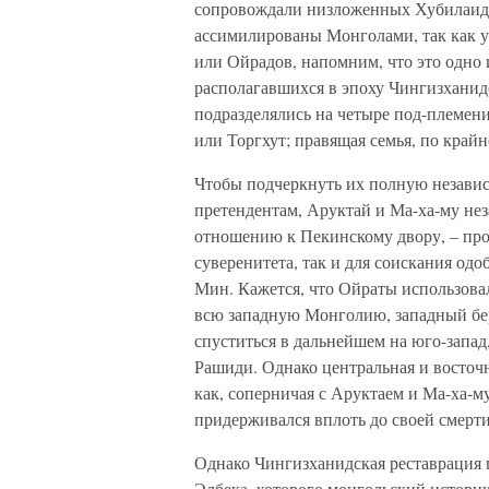
сопровождали низложенных Хубилаидо
ассимилированы Монголами, так как у
или Ойрадов, напомним, что это одно
располагавшихся в эпоху Чингизханидо
подразделялись на четыре под-племени
или Торгхут; правящая семья, по крайн
Чтобы подчеркнуть их полную незави
претендентам, Аруктай и Ма-ха-му не
отношению к Пекинскому двору, – про
суверенитета, так и для соискания од
Мин. Кажется, что Ойраты использова
всю западную Монголию, западный бер
спуститься в дальнейшем на юго-запад,
Рашиди. Однако центральная и восточн
как, соперничая с Аруктаем и Ма-ха-м
придерживался вплоть до своей смерти,
Однако Чингизханидская реставрация 
Элбека, которого монгольский истори