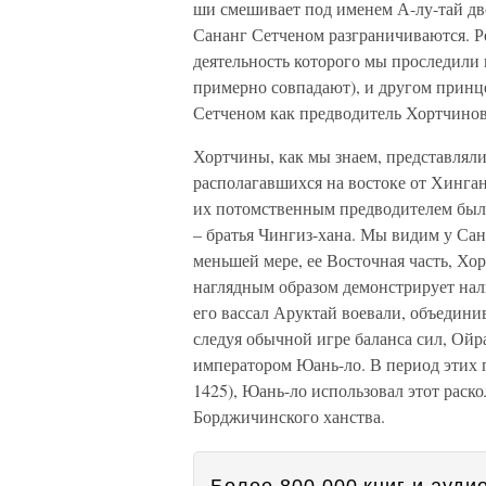
ши смешивает под именем А-лу-тай дв
Сананг Сетченом разграничиваются. Ре
деятельность которого мы проследили в
примерно совпадают), и другом принц
Сетченом как предводитель Хортчинов
Хортчины, как мы знаем, представлял
располагавшихся на востоке от Хинган
их потомственным предводителем был 
– братья Чингиз-хана. Мы видим у Сана
меньшей мере, ее Восточная часть, Хо
наглядным образом демонстрирует на
его вассал Аруктай воевали, объедини
следуя обычной игре баланса сил, Ойр
императором Юань-ло. В период этих 
1425), Юань-ло использовал этот раск
Борджичинского ханства.