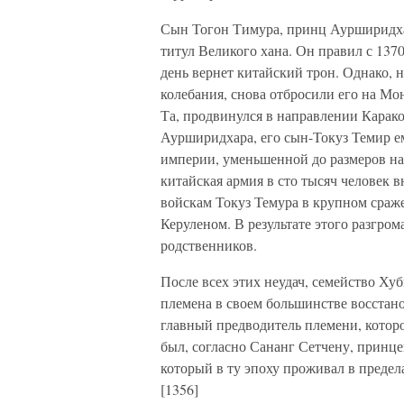
Сын Тогон Тимура, принц Аурширидхар
титул Великого хана. Он правил с 1370
день вернет китайский трон. Однако, н
колебания, снова отбросили его на Мо
Та, продвинулся в направлении Карако
Аурширидхара, его сын-Токуз Темир ем
империи, уменьшенной до размеров нац
китайская армия в сто тысяч человек 
войскам Токуз Темура в крупном сраж
Керуленом. В результате этого разгром
родственников.
После всех этих неудач, семейство Ху
племена в своем большинстве восста
главный предводитель племени, котор
был, согласно Сананг Сетчену, принце
который в ту эпоху проживал в предела
[1356]