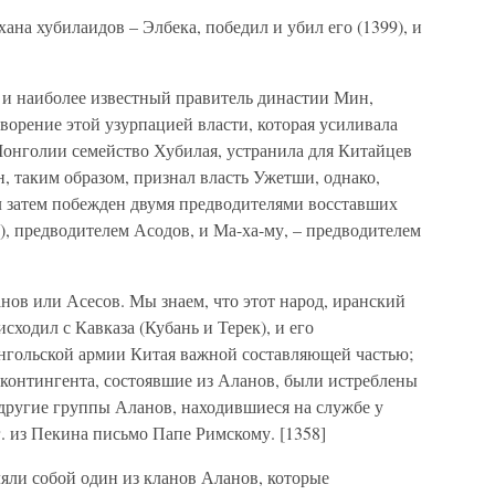
ана хубилаидов – Элбека, победил и убил его (1399), и
й и наиболее известный правитель династии Мин,
ворение этой узурпацией власти, которая усиливала
Монголии семейство Хубилая, устранила для Китайцев
 таким образом, признал власть Ужетши, однако,
л затем побежден двумя предводителями восставших
й), предводителем Асодов, и Ма-ха-му, – предводителем
ов или Асесов. Мы знаем, что этот народ, иранский
сходил с Кавказа (Кубань и Терек), и его
монгольской армии Китая важной составляющей частью;
 контингента, состоявшие из Аланов, были истреблены
о другие группы Аланов, находившиеся на службе у
г. из Пекина письмо Папе Римскому. [1358]
ляли собой один из кланов Аланов, которые