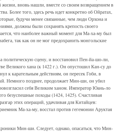
 жизни, вновь нашли, вместе со своим возвращением в
тва. Более того, здесь речь идет конкретно об Ойратах,
которые, будучи менее связанные, чем люди Орхона и
ниями, должны были сохранять крепость своего
мается, что наиболее важный момент для Ма-ха-му был
 набега, так как он не мог предохранить монгольские
а политическую сцену, и восстановил Пен-йа-шо-ли,
ве Великого хана (к 1422 г.). Он опустошил Кан-су до
нул к карательным действиям, он пересек Гоби, в
ый. Немного позднее, продолжает Мин-ши, он убил
провозгласил себя Великим ханом. Император Юань-ло
го безуспешные походы (1424, 1425). Счастливая
разгар этих операций, удачливая для Китайцев:
приемник Ма-ха-му, восстал против гегемонии Аруктая
роники Мин-ши. Следует, однако, опасаться, что Мин-