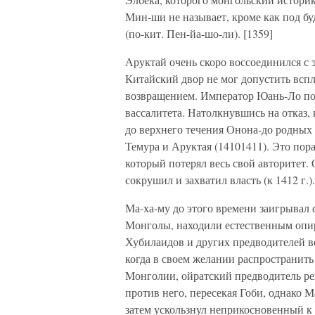
Мин-ши не называет, кроме как под б
(по-кит. Пен-йа-шо-ли). [1359]
Аруктай очень скоро воссоединился с 
Китайский двор не мог допустить всп
возвращением. Император Юань-Ло поп
вассалитета. Натолкнувшись на отказ,
до верхнего течения Онона-до родных 
Темура и Аруктая (14101411). Это по
который потерял весь свой авторитет.
сокрушил и захватил власть (к 1412 г.).
Ма-ха-му до этого времени заигрывал
Монголы, находили естественным опир
Хубилаидов и других предводителей в
когда в своем желании распространить
Монголии, ойратский предводитель ре
против него, пересекая Гоби, однако М
затем ускользнул неприкосновенный к р