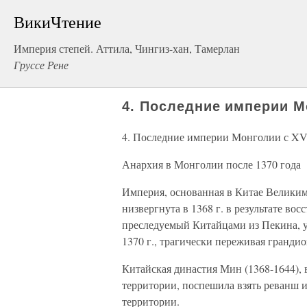
ВикиЧтение
Империя степей. Аттила, Чингиз-хан, Тамерлан
Груссе Рене
4. Последние империи Мо
4. Последние империи Монголии с XV 
Анархия в Монголии после 1370 года
Империя, основанная в Китае Великим
низвергнута в 1368 г. в результате во
преследуемый Китайцами из Пекина, ум
1370 г., трагически переживая грандио
Китайская династия Мин (1368-1644),
территории, поспешила взять реванш и
территории.