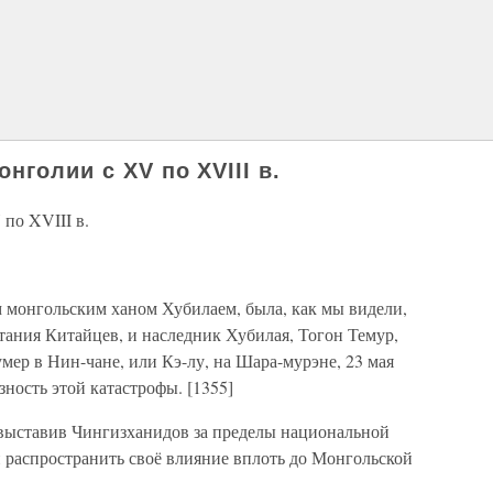
нголии с XV по XVIII в.
по XVIII в.
 монгольским ханом Хубилаем, была, как мы видели,
сстания Китайцев, и наследник Хубилая, Тогон Темур,
ер в Нин-чане, или Кэ-лу, на Шара-мурэне, 23 мая
зность этой катастрофы. [1355]
 выставив Чингизханидов за пределы национальной
 распространить своё влияние вплоть до Монгольской