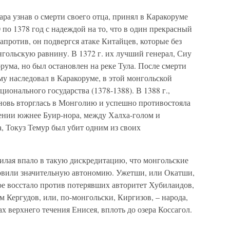
а узнав о смерти своего отца, принял в Каракоруме
 по 1378 год с надеждой на то, что в один прекрасный
апротив, он подвергся атаке Китайцев, которые без
нгольскую равнину. В 1372 г. их лучший генерал, Сиу
рума, но был остановлен на реке Тула. После смерти
у наследовал в Каракоруме, в этой монгольской
ионального государства (1378-1388). В 1388 г.,
вновь вторглась в Монголию и успешно противостояла
ении южнее Буир-нора, между Халха-голом и
а, Токуз Темур был убит одним из своих
билая впало в такую дискредитацию, что монгольские
новили значительную автономию. Ужетши, или Окатши,
ое восстало против потерявших авторитет Хубилаидов,
м Кергудов, или, по-монгольски, Киргизов, – народа,
х верхнего течения Енисея, вплоть до озера Коссагол.