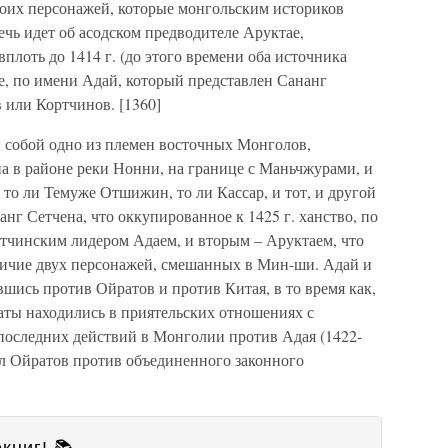
оих персонажей, которые монгольским историков
чь идет об асодском предводителе Аруктае,
плоть до 1414 г. (до этого времени оба источника
е, по имени Адай, который представлен Сананг
 или Кортчинов. [1360]
и собой одно из племен восточных Монголов,
а в районе реки Нонни, на границе с Маньчжурами, и
то ли Темуже Отшижин, то ли Кассар, и тот, и другой
нг Сетчена, что оккупированное к 1425 г. ханство, по
ртчинским лидером Адаем, и вторым – Аруктаем, что
личие двух персонажей, смешанных в Мин-ши. Адай и
вшись против Ойратов и против Китая, в то время как,
аты находились в приятельских отношениях с
последних действий в Монголии против Адая (1422-
ол Ойратов против объединенного законного