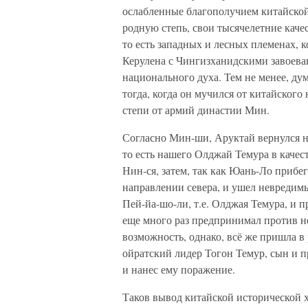
ослабленные благополучием китайской
родную степь, свои тысячелетние качес
то есть западных и лесных племенах, 
Керулена с Чингизханидскими завоева
национального духа. Тем не менее, ду
тогда, когда он мучился от китайского
степи от армий династии Мин.
Согласно Мин-ши, Аруктай вернулся н
то есть нашего Олджай Темура в качест
Нин-ся, затем, так как Юань-Ло прибег
направлении севера, и ушел невредим
Пей-йа-шо-ли, т.е. Олджая Темура, и 
еще много раз предпринимал против не
возможность, однако, всё же пришла в 
ойратский лидер Тогон Темур, сын и 
и нанес ему поражение.
Таков вывод китайской исторической х