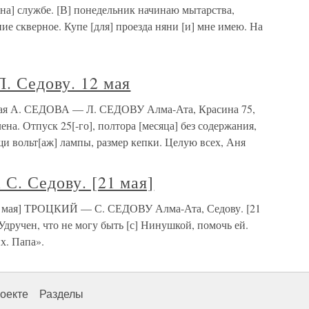
[на] службе. [В] понедельник начинаю мытарства,
ие скверное. Купе [для] проезда няни [и] мне имею. На
Л. Седову. 12 мая
 мая А. СЕДОВА — Л. СЕДОВУ Алма-Ата, Красина 75,
ена. Отпуск 25[-го], полтора [месяца] без содержания,
и вольт[аж] лампы, размер кепки. Целую всех, Аня
 С. Седову. [21 мая]
21 мая] ТРОЦКИЙ — С. СЕДОВУ Алма-Ата, Седову. [21
Удручен, что не могу быть [с] Нинушкой, помочь ей.
х. Папа».
оекте
Разделы