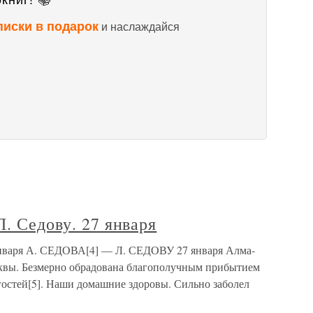
книг! 📚
писки в подарок
и наслаждайся
Л. Седову. 27 января
 января А. СЕДОВА[4] — Л. СЕДОВУ 27 января Алма-
сквы. Безмерно обрадована благополучным прибытием
 гостей[5]. Наши домашние здоровы. Сильно заболел