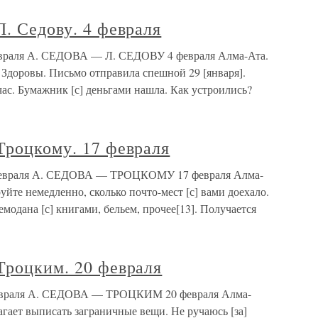
Л. Седову. 4 февраля
февраля А. СЕДОВА — Л. СЕДОВУ 4 февраля Алма-Ата.
 Здоровы. Письмо отправила спешной 29 [января].
час. Бумажник [с] деньгами нашла. Как устроились?
Троцкому. 17 февраля
7 февраля А. СЕДОВА — ТРОЦКОМУ 17 февраля Алма-
йте немедленно, сколько почто-мест [с] вами доехало.
модана [с] книгами, бельем, прочее[13]. Получается
Троцким. 20 февраля
 февраля А. СЕДОВА — ТРОЦКИМ 20 февраля Алма-
гает выписать заграничные вещи. Не ручаюсь [за]