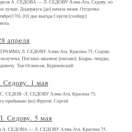
 апреля А. СЕДОВА — Л. СЕДОВУ Алма-Ата, Седову, из
ие лучше. Додержусь [до] начала июня. Отсрочка
тябре[170]. [О] дне выезда Сергея [сообщу]
нюта.
28 апреля
ЛЕГРАММА Л. СЕДОВУ Алма-Ата, Красина 75, Седову.
получена. Послано заказное [письмо]. Бодры, тверды,
довичу. Тер-Оганесов, Куреневский
 Седову. 1 мая
ая С. СЕДОВ -Л. СЕДОВУ Алма-Ата, Красина 75,
ого прибываю [во] Фрунзе. Сергей
Л. Седову. 5 мая
мая А. СЕДОВА — Л. СЕДОВУ Алма-Ата, Красина 75,