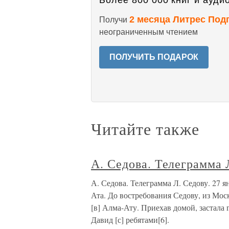
Более 800 000 книг и аудио
2 месяца Литрес Под
Получи
неограниченным чтением
ПОЛУЧИТЬ ПОДАРОК
Читайте также
А. Седова. Телеграмма 
А. Седова. Телеграмма Л. Седову. 27
Ата. До востребования Седову, из Мо
[в] Алма-Ату. Приехав домой, застала
Давид [с] ребятами[6].