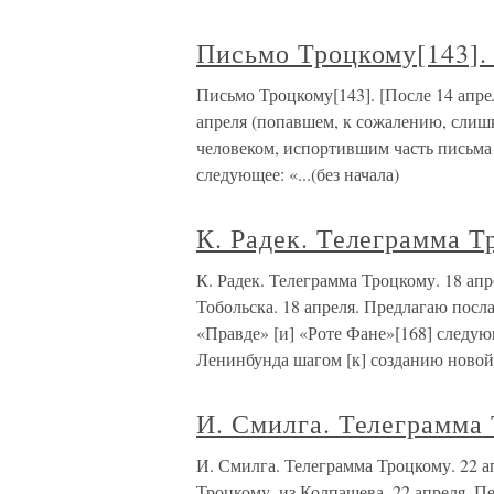
Письмо Троцкому[143]. 
Письмо Троцкому[143]. [После 14 апре
апреля (попавшем, к сожалению, слиш
человеком, испортившим часть письма т
следующее: «...(без начала)
К. Радек. Телеграмма Т
К. Радек. Телеграмма Троцкому. 18 
Тобольска. 18 апреля. Предлагаю посл
«Правде» [и] «Роте Фане»[168] следу
Ленинбунда шагом [к] созданию новой
И. Смилга. Телеграмма 
И. Смилга. Телеграмма Троцкому. 2
Троцкому, из Колпашева. 22 апреля. П