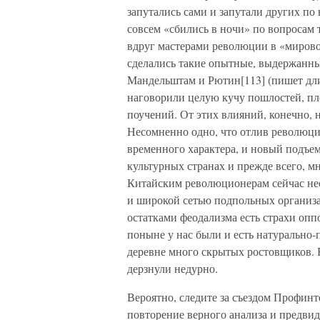
запутались сами и запутали других по
совсем «сбились в ночи» по вопросам 
вдруг мастерами революции в «мирово
сделались такие опытные, выдержанны
Мандельштам и Рютин[113] (пишет дли
наговорили целую кучу пошлостей, пл
поучений. От этих влияний, конечно, н
Несомненно одно, что отлив революц
временного характера, и новый подъе
культурных странах и прежде всего, м
Китайским революционерам сейчас нео
и широкой сетью подпольных организа
остатками феодализма есть страхи оппо
поныне у нас были и есть натурально-
деревне много скрытых ростовщиков. Н
дерзнули недурно.
Вероятно, следите за съездом Профинт
повторение верного анализа и предвиде