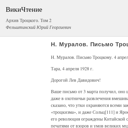
ВикиЧтение
Архив Троцкого. Том 2
Фельштинский Юрий Георгиевич
Н. Муралов. Письмо Тро
Н. Муралов. Письмо Троцкому. 4 апре
Тара, 4 апреля 1928 г.
Дорогой Лев Давидович!
Ваше письмо от 3 марта получил, оно 
даже в охотничьи развлечения вмешиваю
сказано, что утки охраняются всеми з
«троцкизма», и даже Сольц[111] и Яро
его революция ограждены Китайской с
печатями от взоров и умов великих му