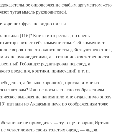
ездоказательное опровержение слабым аргументом «это
лзет тугая мысль руководителей.
е хороших фраз, не видно ни зги...
апитала»[116]? Книга интересная, но очень
что автор считает себя коммунистом. Сей коммунист
вполне вероятно», что капиталисты действуют «честно»,
м их не руководит ими, а... сознание ответственности
звестный Гебраидзе редактировал перевод, а
кого введения, критики, примечаний и т. п.
ребеденью, а больше хороших) , прислали мне из
 Посылают вам? Или не посылают «по соображениям
ссическое выражение напомнило мне отдаленную эпоху,
[119] изгнали из Академии наук по соображениям тоже
 обстановке не приходится — тут еще товарищ Иртыш
 не устает ломать своих толстых одежд — льдов.