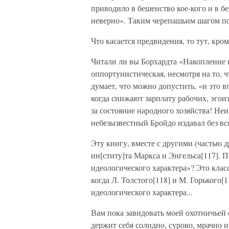
приводило в бешенство кое-кого и в б
неверно». Таким черепашьим шагом по
Что касается предвидения, то тут, кром
Читали ли вы Борхардта «Накопление к
оппортунистическая, несмотря на то, 
думает, что можно допустить, «и это 
когда снижают зарплату рабочих, эгоиз
за состояние народного хозяйства! Неи
небезызвестный Бройдо издавал без вся
Эту книгу, вместе с другими (частью д
ин[ститу]та Маркса и Энгельса[117].
идеологического характера»? Это кла
когда Л. Толстого[118] и М. Горького
идеологического характера...
Вам пока завидовать моей охотничьей
держит себя солидно, сурово, мрачно и