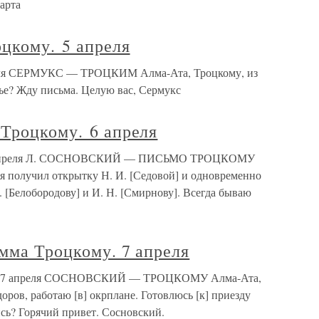
арта
цкому. 5 апреля
реля СЕРМУКС — ТРОЦКИМ Алма-Ата, Троцкому, из
вье? Жду письма. Целую вас, Сермукс
 Троцкому. 6 апреля
. 6 апреля Л. СОСНОВСКИЙ — ПИСЬМО ТРОЦКОМУ
дня получил открытку Н. И. [Седовой] и одновременно
. [Белобородову] и И. Н. [Смирнову]. Всегда бываю
мма Троцкому. 7 апреля
му. 7 апреля СОСНОВСКИЙ — ТРОЦКОМУ Алма-Ата,
доров, работаю [в] окрплане. Готовлюсь [к] приезду
сь? Горячий привет. Сосновский.