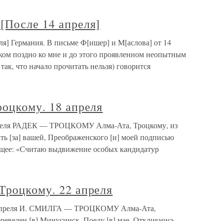
[После 14 апреля]
ля] Германия. В письме Ф[ишер] и М[аслова] от 14
ком поздно ко мне и до этого проявленном неопытным
ак, что начало прочитать нельзя) говорится
роцкому. 18 апреля
апреля РАДЕК — ТРОЦКОМУ Алма-Ата, Троцкому, из
ать [за] вашей, Преображенского [и] моей подписью
ющее: «Считаю выдвижение особых кандидатур
Троцкому. 22 апреля
2 апреля И. СМИЛГА — ТРОЦКОМУ Алма-Ата,
ереведен [в] Минусинск. Поеду [в] мае. Откликнись.