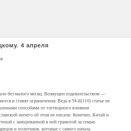
цкому. 4 апреля
ля
шло без малого месяц. Возмущен издевательством —
тся и ставят ограничения. Ведь в 58-й[110] статье не
аконными способами от тлетворного влияния
славский ничего об этом не писали. Конечно, Китай и
теной с замурованной в ней грамотой за семью
дрецов и политиков, которые с самого начала