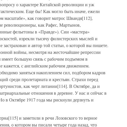
 вопросу о характере Китайской революции и уж
тактическим. Еще бы! Как могло быть иначе, ежели
м масштабе», как говорит матрос Швандя[112],
е революционеры, как Рафес, Мартынов,
нные фельетоны в «Правде»). Сии «мастера»
оскостей, изрекли тысячу филистерских мыслей и
е застрахован и автор той статьи, о которой вы пишете.
ионной войны, несмотря на жесточайшие репрессии
м имеет большую связь с рабочим подъемом в
не кажется, с английским рабочим движением.
бходимо заняться накоплением сил, подбором кадров
ций среди пролетариата и крестьян. Страхи перед
ртунистов, как черт литании[114]. В Октябре, да и
патриархальные отношения в деревне. У нас и сейчас в
о в Октябре 1917 года мы рискнули дерзнуть и
ерна[115] и заметили в речи Лозовского то верное
ния, о котором вы писали четыре года назад, что