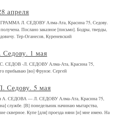
28 апреля
ЛЕГРАММА Л. СЕДОВУ Алма-Ата, Красина 75, Седову.
получена. Послано заказное [письмо]. Бодры, тверды,
довичу. Тер-Оганесов, Куреневский
 Седову. 1 мая
ая С. СЕДОВ -Л. СЕДОВУ Алма-Ата, Красина 75,
ого прибываю [во] Фрунзе. Сергей
Л. Седову. 5 мая
мая А. СЕДОВА — Л. СЕДОВУ Алма-Ата, Красина 75,
[на] службе. [В] понедельник начинаю мытарства,
ие скверное. Купе [для] проезда няни [и] мне имею. На