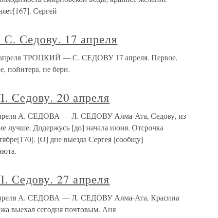
няет[167]. Сергей
 С. Седову. 17 апреля
17 апреля ТРОЦКИЙ — С. СЕДОВУ 17 апреля. Первое,
, пойнтера, не бери.
Л. Седову. 20 апреля
 апреля А. СЕДОВА — Л. СЕДОВУ Алма-Ата, Седову, из
ие лучше. Додержусь [до] начала июня. Отсрочка
тябре[170]. [О] дне выезда Сергея [сообщу]
нюта.
Л. Седову. 27 апреля
7 апреля А. СЕДОВА — Л. СЕДОВУ Алма-Ата, Красина
режа выехал сегодня почтовым. Аня