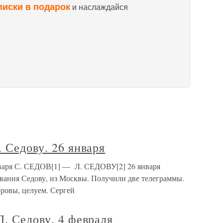
писки в подарок
и наслаждайся
. Седову. 26 января
января С. СЕДОВ[1] — Л. СЕДОВУ[2] 26 января
ования Седову, из Москвы. Получили две телеграммы.
ровы, целуем. Сергей
Л. Седову. 4 февраля