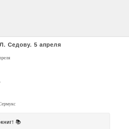
Л. Седову. 5 апреля
преля
.
Сермукс
книг! 📚