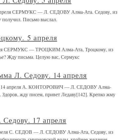
 Л. Седову. 5 апреля
5 апреля СЕРМУКС — Л. СЕДОВУ Алма-Ата. Седову, из
у получил. Письмо выслал.
цкому. 5 апреля
реля СЕРМУКС — ТРОЦКИМ Алма-Ата, Троцкому, из
вье? Жду письма. Целую вас, Сермукс
мма Л. Седову. 14 апреля
ву. 14 апреля А. КОНТОРОВИЧ — Л. СЕДОВУ Алма-
. Здоров, жду писем, привет Ледаву[142]. Крепко жму
. Седову. 17 апреля
апреля С. СЕДОВ — Л. СЕДОВУ Алма-Ата, Седову, из
еобходимость смирновской воды, крайнее желание