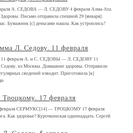
февраля А. СЕДОВА — Л. СЕДОВУ 4 февраля Алма-Ата.
 Здоровы. Письмо отправила спешной 29 [января].
час. Бумажник [с] деньгами нашла. Как устроились?
амма Л. Седову. 11 февраля
у. 11 февраля А. и С. СЕДОВЫ — Л. СЕДОВУ 11
я, Седову, из Москвы. Домашние здоровы. Отправили
егулярных сведений изводит. Приготовила [к]
щи
 Троцкому. 17 февраля
17 февраля СЕРМУКС[14] — ТРОЦКОМУ 17 февраля
га. Как здоровье? Курочкинская одиннадцать. Сергей