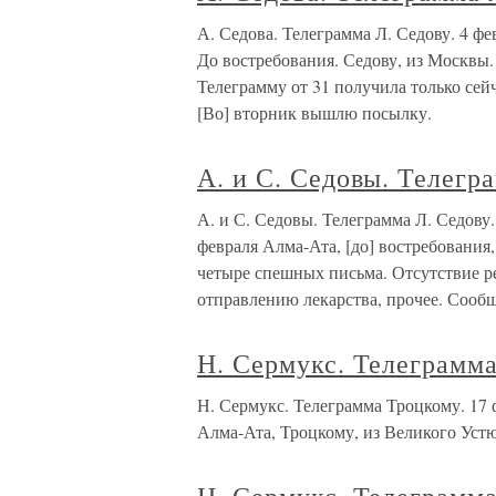
А. Седова. Телеграмма Л. Седову. 4 
До востребования. Седову, из Москвы.
Телеграмму от 31 получила только сей
[Во] вторник вышлю посылку.
А. и С. Седовы. Телегр
А. и С. Седовы. Телеграмма Л. Седов
февраля Алма-Ата, [до] востребовани
четыре спешных письма. Отсутствие р
отправлению лекарства, прочее. Сооб
Н. Сермукс. Телеграмма
Н. Сермукс. Телеграмма Троцкому. 
Алма-Ата, Троцкому, из Великого Устю