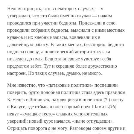
Нельзя отрицать, что в некоторых случаях — я
утверждаю, что это были именно случаи — нажим
проводился при участии бедноты. Приезжали в село,
проводили собрания бедноты, выясняли с ними местных
кулаков и их хлебные запасы, вовлекали их в
дальнейшую работу. В таких местах, бесспорно, беднота
подняла голову, а политический авторитет кулака
низведен до нуля. Беднота впервые чувствует себя
предметом забот. Тут и середняк более дружественно
настроен. Но таких случаев, думаю, не много.
Мне известно, что «пятаковые политики» поспешили
поверить, будто подобная политика стала здесь правилом.
Каменев и Зиновьев, находящиеся в почетном (?!) плену
в Калуге, где отбывал плен горный орел Шамиль[76],
пекут «кулацкое тесто» сладких успокоительных
уверений: новый курс начался, «ныне отпущаеши».
Отрицать поворота я не могу. Разговоры совсем другие и