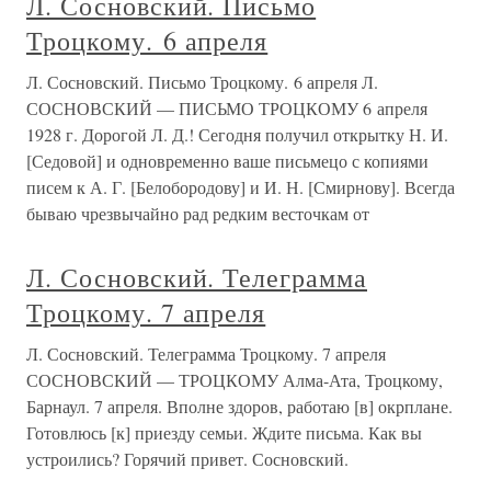
Л. Сосновский. Письмо
Троцкому. 6 апреля
Л. Сосновский. Письмо Троцкому. 6 апреля Л.
СОСНОВСКИЙ — ПИСЬМО ТРОЦКОМУ 6 апреля
1928 г. Дорогой Л. Д.! Сегодня получил открытку Н. И.
[Седовой] и одновременно ваше письмецо с копиями
писем к А. Г. [Белобородову] и И. Н. [Смирнову]. Всегда
бываю чрезвычайно рад редким весточкам от
Л. Сосновский. Телеграмма
Троцкому. 7 апреля
Л. Сосновский. Телеграмма Троцкому. 7 апреля
СОСНОВСКИЙ — ТРОЦКОМУ Алма-Ата, Троцкому,
Барнаул. 7 апреля. Вполне здоров, работаю [в] окрплане.
Готовлюсь [к] приезду семьи. Ждите письма. Как вы
устроились? Горячий привет. Сосновский.