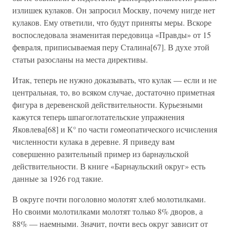
излишек кулаков. Он запросил Москву, почему нигде нет
кулаков. Ему ответили, что будут приняты меры. Вскоре
воспоследовала знаменитая передовица «Правды» от 15
февраля, приписываемая перу Сталина[67]. В духе этой
статьи разосланы на места директивы.
Итак, теперь не нужно доказывать, что кулак — если и не
центральная, то, во всяком случае, достаточно приметная
фигура в деревенской действительности. Курьезными
кажутся теперь шпагоглотательские упражнения
Яковлева[68] и К° по части гомеопатического исчисления
численности кулака в деревне. Я приведу вам
совершенно разительный пример из барнаульской
действительности. В книге «Барнаульский округ» есть
данные за 1926 год такие.
В округе почти поголовно молотят хлеб молотилками.
Но своими молотилками молотят только 8% дворов, а
88% — наемными. Значит, почти весь округ зависит от