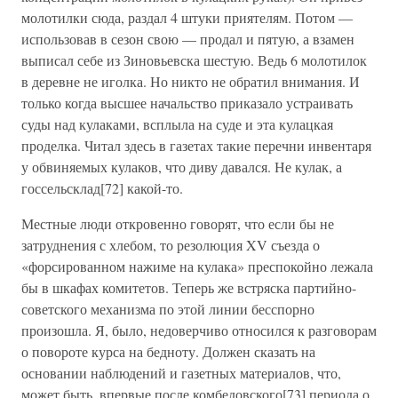
молотилки сюда, раздал 4 штуки приятелям. Потом —
использовав в сезон свою — продал и пятую, а взамен
выписал себе из Зиновьевска шестую. Ведь 6 молотилок
в деревне не иголка. Но никто не обратил внимания. И
только когда высшее начальство приказало устраивать
суды над кулаками, всплыла на суде и эта кулацкая
проделка. Читал здесь в газетах такие перечни инвентаря
у обвиняемых кулаков, что диву давался. Не кулак, а
госсельсклад[72] какой-то.
Местные люди откровенно говорят, что если бы не
затруднения с хлебом, то резолюция XV съезда о
«форсированном нажиме на кулака» преспокойно лежала
бы в шкафах комитетов. Теперь же встряска партийно-
советского механизма по этой линии бесспорно
произошла. Я, было, недоверчиво относился к разговорам
о повороте курса на бедноту. Должен сказать на
основании наблюдений и газетных материалов, что,
может быть, впервые после комбедовского[73] периода о