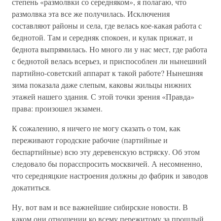
степень «размолвки со середняком», я полагаю, что
размолвка эта все же получилась. Исключения
составляют районы и села, где велась кое-какая работа с
беднотой. Там и середняк спокоен, и кулак прижат, и
беднота выпрямилась. Но много ли у нас мест, где работа
с беднотой велась всерьез, и приспособлен ли нынешний
партийно-советский аппарат к такой работе? Нынешняя
зима показала даже слепым, каковы жильцы нижних
этажей нашего здания. С этой точки зрения «Правда»
права: произошел экзамен.
К сожалению, я ничего не могу сказать о том, как
переживают городские рабочие (партийные и
беспартийные) всю эту деревенскую встряску. Об этом
следовало бы порасспросить москвичей. А несомненно,
что середняцкие настроения должны до фабрик и заводов
докатиться.
Ну, вот вам и все важнейшие сибирские новости. В
каком они отношении ко всему пережитому за прошлый