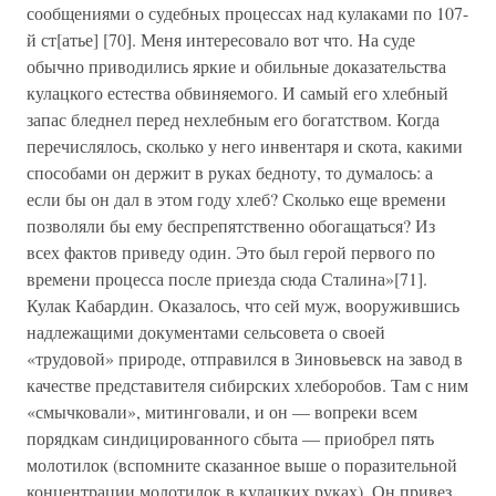
сообщениями о судебных процессах над кулаками по 107-
й ст[атье] [70]. Меня интересовало вот что. На суде
обычно приводились яркие и обильные доказательства
кулацкого естества обвиняемого. И самый его хлебный
запас бледнел перед нехлебным его богатством. Когда
перечислялось, сколько у него инвентаря и скота, какими
способами он держит в руках бедноту, то думалось: а
если бы он дал в этом году хлеб? Сколько еще времени
позволяли бы ему беспрепятственно обогащаться? Из
всех фактов приведу один. Это был герой первого по
времени процесса после приезда сюда Сталина»[71].
Кулак Кабардин. Оказалось, что сей муж, вооружившись
надлежащими документами сельсовета о своей
«трудовой» природе, отправился в Зиновьевск на завод в
качестве представителя сибирских хлеборобов. Там с ним
«смычковали», митинговали, и он — вопреки всем
порядкам синдицированного сбыта — приобрел пять
молотилок (вспомните сказанное выше о поразительной
концентрации молотилок в кулацких руках). Он привез