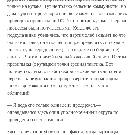
только на кулака. Тут не только сельские коммунисты, но
даже судьи и прокуроры в первые моменты отказывались
проводить процессы по 107-й ст. против кулаков. Первые
процессы были полугласными. Когда же эти
подкулачники убедились, что партия хлеб возьмет во что
бы то ни стало, они поспешили распределить силу удара
по кулаку на середняцкие (частью даже на бедняцкие)
спины. В этом прямой и ясный классовый смысл. В этом
правильная (с кулацкой точки зрения) тактика. Вот
почему так легко от саботажа заготовок часть аппарата
перешла к безудержной продразверсточ-ной методике
вплоть до сажания в холодную тех, кто не купил
облигаций.
— Я ведь его только один день продержал,—
оправдывался здесь один уполномоченный округа по
проведению всех кампаний.
Здесь в печати опубликованы факты, когда партийцы