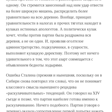
одному. Он стремится занесенный над ним удар отвести
на более широкую мишень, распределить более
уравнительно на всю деревню. Вообще, принцип
уравнительности в налогах и прочих тяготах находит в
кулаках истинных апологетов. А политически кулак
хочет, чтобы против партии была раздражена вся
деревня, а не он один. И, проявляя оголтелое
администраторство, подкулачники, в сущности,
выполняют кулацкую директиву. Поэтому нет ничего
удивительного в том, что этот азарт совмещается с
объявлением бедноты лодырями.
Ошибка Сталина (прежняя и нынешняя, поскольку он в
Сибири снова повторил эти слова), что он не понимает
классового смысла нынешнего рецидива
«раскулачивательных» тенденций. Он говорил на XIV
съезде и позже, что партия наиболее готова именно к
раскулачиванию. Ничего подобного. Партия (говоря о
деревне) оказала сопротивление первой попытке нажать