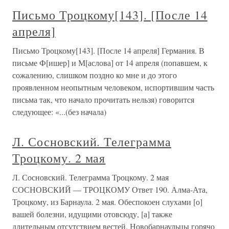
Письмо Троцкому[143]. [После 14
апреля]
Письмо Троцкому[143]. [После 14 апреля] Германия. В
письме Ф[ишер] и М[аслова] от 14 апреля (попавшем, к
сожалению, слишком поздно ко мне и до этого
проявленном неопытным человеком, испортившим часть
письма так, что начало прочитать нельзя) говорится
следующее: «...(без начала)
Л. Сосновский. Телеграмма
Троцкому. 2 мая
Л. Сосновский. Телеграмма Троцкому. 2 мая
СОСНОВСКИЙ — ТРОЦКОМУ Ответ 190. Алма-Ата,
Троцкому, из Барнаула. 2 мая. Обеспокоен слухами [о]
вашей болезни, идущими отовсюду, [а] также
длительным отсутствием вестей. Новобарнаульцы горячо