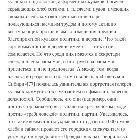
кулацких подголосков, а форменных кулаков, богачей,
скрывающих хлеб сотнями и тысячами пудов, имеющих
сложный сельскохозяйственный инвентарь,
пользующихся наемным трудом и потому активно
выступающих против всякого изменения прежней,
благоприятной кулакам политики в деревне. Что такой
сорт коммунистов в деревне имеется — никто не
сомневается. Но что среди них имеются и секретари
ячеек, и члены райкомов, и инструктора райкомов —
признаться, и я не предполагал. А между тем, когда
начальство разрешило об этом говорить, в «Советской
Сибири»[77] появилась удивительная портретная галерея
кулаков-коммунистов с указанием их фамилий, адресов,
должностей. Сообщалось, что они (например, один
инструктор райкома) выступали на крестьянском сходе
против «грабиловской» политики партии. Указывалось,
что такие коммунисты укрывают от сдачи по 1000 пудов
хлеба и тайком продают его городским спекулянтам (в
упомянутой передовице «Правды» как раз говорилось о