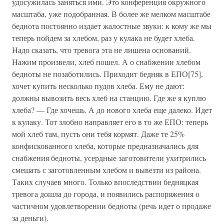
удосужилась заняться ими. Это конференция окружного
масштаба, уже подобранная. В более же мелком масштабе
беднота постоянно издает жалостные звуки: к кому же мы
теперь пойдем за хлебом, раз у кулака не будет хлеба.
Надо сказать, что тревога эта не лишена оснований.
Нажим произвели, хлеб пошел. А о снабжении хлебом
бедноты не позаботились. Приходит бедняк в ЕПО[75],
хочет купить несколько пудов хлеба. Ему не дают:
должны вывозить весь хлеб на станцию. Где же я куплю
хлеба? — Где хочешь. А до нового хлеба еще далеко. Идет
к кулаку. Тот злобно направляет его в то же ЕПО: теперь
мой хлеб там, пусть они тебя кормят. Даже те 25%
конфискованного хлеба, которые предназначались для
снабжения бедноты, усердные заготовители ухитрились
смешать с заготовленным хлебом и вывезти из района.
Таких случаев много. Только впоследствии бедняцкая
тревога дошла до города, и появились распоряжения о
частичном удовлетворении бедноты (речь идет о продаже
за деньги).