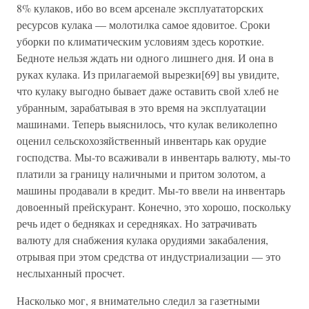
8% кулаков, ибо во всем арсенале эксплуататорских
ресурсов кулака — молотилка самое ядовитое. Сроки
уборки по климатическим условиям здесь короткие.
Бедноте нельзя ждать ни одного лишнего дня. И она в
руках кулака. Из прилагаемой вырезки[69] вы увидите,
что кулаку выгодно бывает даже оставить свой хлеб не
убранным, зарабатывая в это время на эксплуатации
машинами. Теперь выяснилось, что кулак великолепно
оценил сельскохозяйственный инвентарь как орудие
господства. Мы-то всаживали в инвентарь валюту, мы-то
платили за границу наличными и притом золотом, а
машины продавали в кредит. Мы-то ввели на инвентарь
довоенный прейскурант. Конечно, это хорошо, поскольку
речь идет о бедняках и середняках. Но затрачивать
валюту для снабжения кулака орудиями закабаления,
отрывая при этом средства от индустриализации — это
неслыханный просчет.
Насколько мог, я внимательно следил за газетными