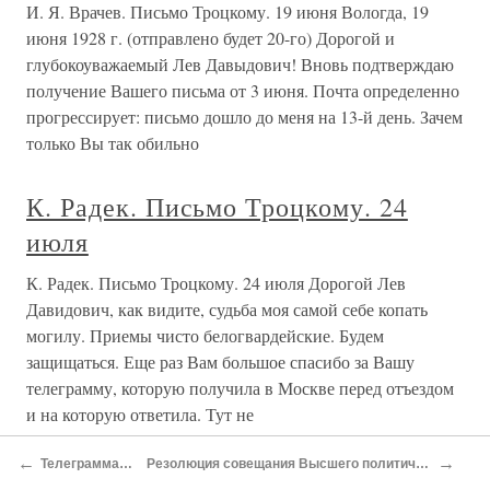
И. Я. Врачев. Письмо Троцкому. 19 июня Вологда, 19
июня 1928 г. (отправлено будет 20-го) Дорогой и
глубокоуважаемый Лев Давыдович! Вновь подтверждаю
получение Вашего письма от 3 июня. Почта определенно
прогрессирует: письмо дошло до меня на 13-й день. Зачем
только Вы так обильно
К. Радек. Письмо Троцкому. 24
июля
К. Радек. Письмо Троцкому. 24 июля Дорогой Лев
Давидович, как видите, судьба моя самой себе копать
могилу. Приемы чисто белогвардейские. Будем
защищаться. Еще раз Вам большое спасибо за Вашу
телеграмму, которую получила в Москве перед отъездом
и на которую ответила. Тут не
←
→
Телеграмма Троцкому. 25 марта
Резолюция совещания Высшего политического состава Белорусского военного округа. [Весна]
Л. Сосновский. Письмо Троцкому.