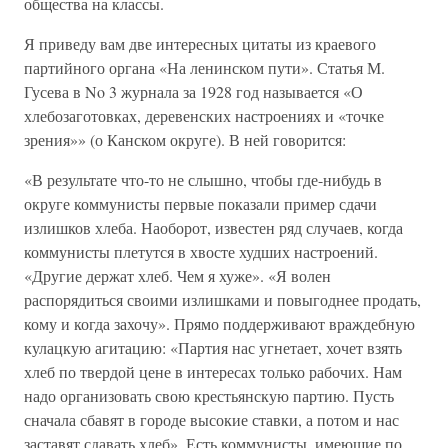
общества на классы.
Я приведу вам две интересных цитаты из краевого
партийного органа «На ленинском пути». Статья М.
Гусева в No 3 журнала за 1928 год называется «О
хлебозаготовках, деревенских настроениях и «точке
зрения»» (о Канском округе). В ней говорится:
«В результате что-то не слышно, чтобы где-нибудь в
округе коммунисты первые показали пример сдачи
излишков хлеба. Наоборот, известен ряд случаев, когда
коммунисты плетутся в хвосте худших настроений.
«Другие держат хлеб. Чем я хуже». «Я волен
распорядиться своими излишками и повыгоднее продать,
кому и когда захочу». Прямо поддерживают враждебную
кулацкую агитацию: «Партия нас угнетает, хочет взять
хлеб по твердой цене в интересах только рабочих. Нам
надо организовать свою крестьянскую партию. Пусть
сначала сбавят в городе высокие ставки, а потом и нас
заставят сдавать хлеб». Есть коммунисты, имеющие по