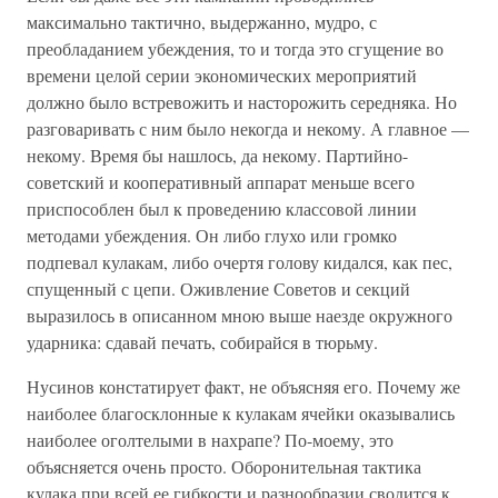
максимально тактично, выдержанно, мудро, с
преобладанием убеждения, то и тогда это сгущение во
времени целой серии экономических мероприятий
должно было встревожить и насторожить середняка. Но
разговаривать с ним было некогда и некому. А главное —
некому. Время бы нашлось, да некому. Партийно-
советский и кооперативный аппарат меньше всего
приспособлен был к проведению классовой линии
методами убеждения. Он либо глухо или громко
подпевал кулакам, либо очертя голову кидался, как пес,
спущенный с цепи. Оживление Советов и секций
выразилось в описанном мною выше наезде окружного
ударника: сдавай печать, собирайся в тюрьму.
Нусинов констатирует факт, не объясняя его. Почему же
наиболее благосклонные к кулакам ячейки оказывались
наиболее оголтелыми в нахрапе? По-моему, это
объясняется очень просто. Оборонительная тактика
кулака при всей ее гибкости и разнообразии сводится к