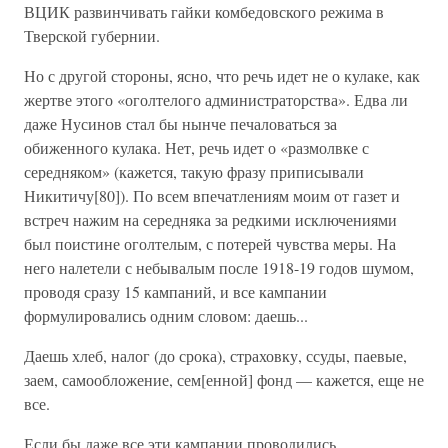
ВЦИК развинчивать гайки комбедовского режима в
Тверской губернии.
Но с другой стороны, ясно, что речь идет не о кулаке, как
жертве этого «оголтелого администраторства». Едва ли
даже Нусинов стал бы нынче печаловаться за
обиженного кулака. Нет, речь идет о «размолвке с
середняком» (кажется, такую фразу приписывали
Никитичу[80]). По всем впечатлениям моим от газет и
встреч нажим на середняка за редкими исключениями
был поистине оголтелым, с потерей чувства меры. На
него налетели с небывалым после 1918-19 годов шумом,
проводя сразу 15 кампаний, и все кампании
формулировались одним словом: даешь...
Даешь хлеб, налог (до срока), страховку, ссуды, паевые,
заем, самообложение, сем[енной] фонд — кажется, еще не
все.
Если бы даже все эти кампании проводились