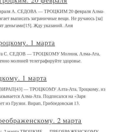
Троцким. 20 февраля
 февраля А. СЕДОВА — ТРОЦКИМ 20 февраля Алма-
гает выписать заграничные вещи. Не ручаюсь [за]
т деньгами[15]. Жду указаний. Аня
роцкому. 1 марта
марта С. СЕДОВ — ТРОЦКОМУ Молния, Алма-Ата,
енно молнией телеграфируйте здоровье.
кому. 1 марта
а ВИРАП[43] — ТРОЦКОМУ Алта-Ата, Троцкому, из
называется Алма-Ата. Подписался на «Заря
ет из Грузии. Вирап, Грибоедовская 13.
реображенскому. 2 марта
кому. 2 марта ТРОЦКИЕ — ПРЕОБРАЖЕНСКОМУ