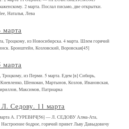
аженскому. 2 марта. Послал письмо, две открытки.
ее, Наталья, Лева
4 марта
а, Троцкому, из Новосибирска. 4 марта. Шлем горячий
нск. Бронштейн, Козловский, Воровская[45]
5 марта
 Троцкому, из Перми. 5 марта. Едем [в] Сибирь,
 Киевленко, Шенкман, Мартынов, Козлов, Ивановская,
Кириллов, Максимов, Патриарка
 Л. Седову. 11 марта
1 марта А. ГУРЕВИЧ[56] — Л. СЕДОВУ Алма-Ата,
. Настроение бодрое, горячий привет Льву Давыдовичу