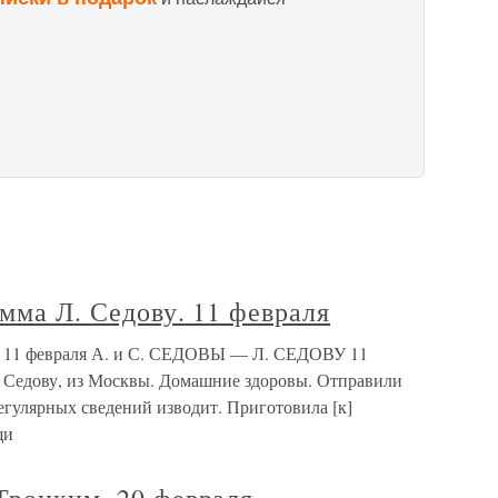
амма Л. Седову. 11 февраля
у. 11 февраля А. и С. СЕДОВЫ — Л. СЕДОВУ 11
я, Седову, из Москвы. Домашние здоровы. Отправили
егулярных сведений изводит. Приготовила [к]
щи