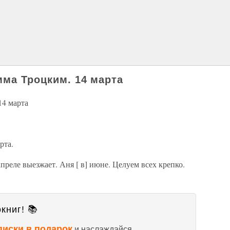
мма Троцким. 14 марта
14 марта
рта.
апреле выезжает. Аня [ в] июне. Целуем всех крепко.
книг! 📚
писки в подарок
и наслаждайся