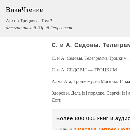
ВикиЧтение
Архив Троцкого. Том 2
Фельштинский Юрий Георгиевич
С. и А. Седовы. Телегра
С. и А. Седовы. Телеграмма Троцким. 
С. и А. СЕДОВЫ — ТРОЦКИМ
Алма-Ата, Троцкому, из Москвы. 14 ма
Здоровы. Дела [в] порядке. Сергей [в] 
Дети
Более 800 000 книг и аудио
2 месяца Литрес Под
Получи