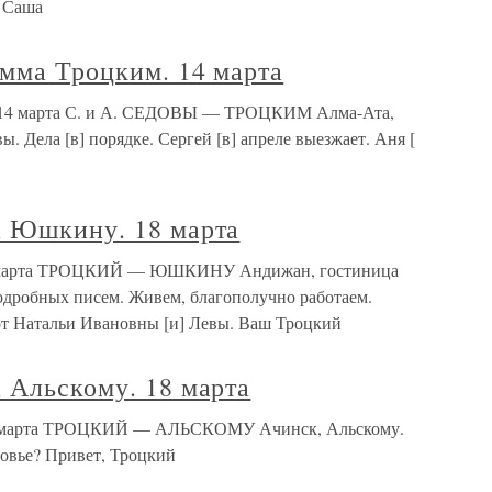
. Саша
амма Троцким. 14 марта
м. 14 марта С. и А. СЕДОВЫ — ТРОЦКИМ Алма-Ата,
ы. Дела [в] порядке. Сергей [в] апреле выезжает. Аня [
а Юшкину. 18 марта
18 марта ТРОЦКИЙ — ЮШКИНУ Андижан, гостиница
дробных писем. Живем, благополучно работаем.
от Натальи Ивановны [и] Левы. Ваш Троцкий
 Альскому. 18 марта
18 марта ТРОЦКИЙ — АЛЬСКОМУ Ачинск, Альскому.
ровье? Привет, Троцкий