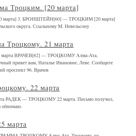
ма Троцким. [20 марта]
[20 марта] 3. БРОНШТЕЙН[60] — ТРОЦКИМ [20 марта]
ольского округа. Ссыльному М. Невельсону
ма Троцкому. 21 марта
 21 марта ВРАЧЕВ[62] — ТРОЦКОМУ Алма-Ата,
ечный привет вам, Наталье Ивановне, Леве. Сообщите
кий проспект 96. Врачев
роцкому. 22 марта
марта РАДЕК — ТРОЦКОМУ 22 марта. Письмо получил,
о обнимаю.
25 марта
ЛЕГРАММА ТРОЦКОМУ Алма-Ата, Троцкому, из