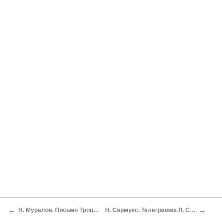
←
→
Н. Муралов. Письмо Троцкому. 4 апреля
Н. Сермукс. Телеграмма Л. Седову. 5 апреля