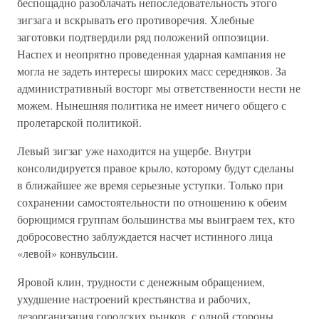
беспощадно разоблачать непоследовательность этого
зигзага и вскрывать его противоречия. Хлебные
заготовки подтвердили ряд положений оппозиции.
Наспех и неопрятно проведенная ударная кампания не
могла не задеть интересы широких масс середняков. За
административный восторг мы ответственности нести не
можем. Нынешняя политика не имеет ничего общего с
пролетарской политикой.
Левый зигзаг уже находится на ущербе. Внутри
консолидируется правое крыло, которому будут сделаны
в ближайшее же время серьезные уступки. Только при
сохранении самостоятельности по отношению к обеим
борющимся группам большинства мы выиграем тех, кто
добросовестно заблуждается насчет истинного лица
«левой» конвульсии.
Яровой клин, трудности с денежным обращением,
ухудшение настроений крестьянства и рабочих,
дезорганизация городских рынков, с одной стороны,