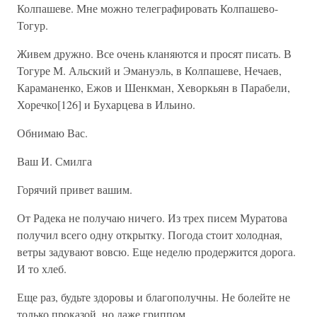
Колпашеве. Мне можно телеграфировать Колпашево-
Тогур.
Живем дружно. Все очень кланяются и просят писать. В
Тогуре М. Альский и Эмануэль, в Колпашеве, Нечаев,
Караманенко, Ежов и Шенкман, Хеворкьян в Парабели,
Хоречко[126] и Бухарцева в Ильино.
Обнимаю Вас.
Ваш И. Смилга
Горячий привет вашим.
От Радека не получаю ничего. Из трех писем Муратова
получил всего одну открытку. Погода стоит холодная,
ветры задувают вовсю. Еще неделю продержится дорога.
И то хлеб.
Еще раз, будьте здоровы и благополучны. Не болейте не
только проказой, но даже гриппом.