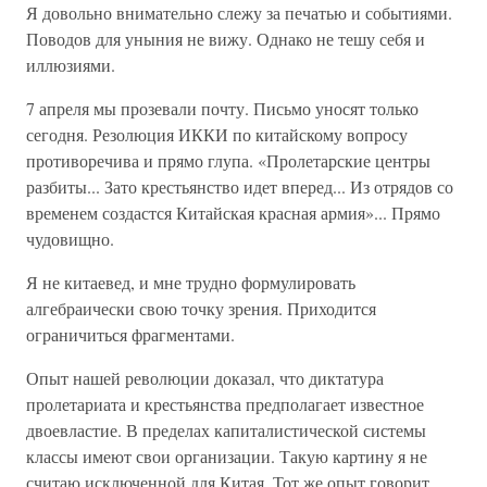
Я довольно внимательно слежу за печатью и событиями.
Поводов для уныния не вижу. Однако не тешу себя и
иллюзиями.
7 апреля мы прозевали почту. Письмо уносят только
сегодня. Резолюция ИККИ по китайскому вопросу
противоречива и прямо глупа. «Пролетарские центры
разбиты... Зато крестьянство идет вперед... Из отрядов со
временем создастся Китайская красная армия»... Прямо
чудовищно.
Я не китаевед, и мне трудно формулировать
алгебраически свою точку зрения. Приходится
ограничиться фрагментами.
Опыт нашей революции доказал, что диктатура
пролетариата и крестьянства предполагает известное
двоевластие. В пределах капиталистической системы
классы имеют свои организации. Такую картину я не
считаю исключенной для Китая. Тот же опыт говорит,