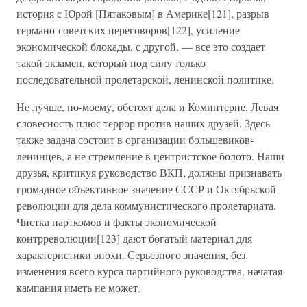
история с Юрой [Пятаковым] в Америке[121], разрыв
германо-советских переговоров[122], усиление
экономической блокады, с другой, — все это создает
такой экзамен, который под силу только
последовательной пролетарской, ленинской политике.
Не лучше, по-моему, обстоят дела и Коминтерне. Левая
словесность плюс террор против наших друзей. Здесь
также задача состоит в организации большевиков-
ленинцев, а не стремление в центристское болото. Наши
друзья, критикуя руководство ВКП, должны признавать
громадное объективное значение СССР и Октябрьской
революции для дела коммунистического пролетариата.
Чистка парткомов и факты экономической
контрреволюции[123] дают богатый материал для
характеристики эпохи. Серьезного значения, без
изменения всего курса партийного руководства, начатая
кампания иметь не может.