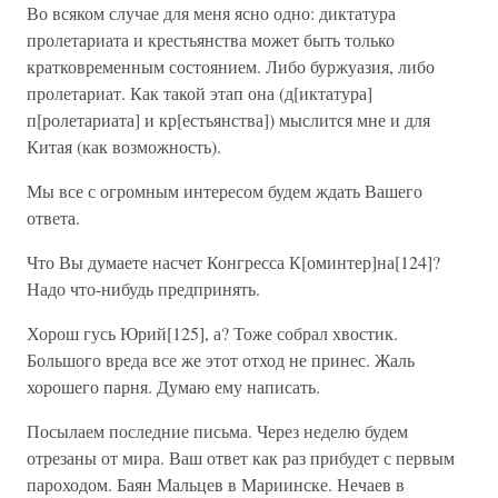
Во всяком случае для меня ясно одно: диктатура
пролетариата и крестьянства может быть только
кратковременным состоянием. Либо буржуазия, либо
пролетариат. Как такой этап она (д[иктатура]
п[ролетариата] и кр[естьянства]) мыслится мне и для
Китая (как возможность).
Мы все с огромным интересом будем ждать Вашего
ответа.
Что Вы думаете насчет Конгресса К[оминтер]на[124]?
Надо что-нибудь предпринять.
Хорош гусь Юрий[125], а? Тоже собрал хвостик.
Большого вреда все же этот отход не принес. Жаль
хорошего парня. Думаю ему написать.
Посылаем последние письма. Через неделю будем
отрезаны от мира. Ваш ответ как раз прибудет с первым
пароходом. Баян Мальцев в Мариинске. Нечаев в