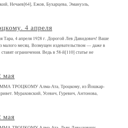
кий, Нечаев[64], Ежов, Бухарцева, Эмануэль,
цкому. 4 апреля
я Тара, 4 апреля 1928 г. Дорогой Лев Давидович! Ваше
ез малого месяц. Возмущен издевательством — даже в
тавят ограничения. Ведь в 58-й[110] статье не
2 мая
РАММА ТРОЦКОМУ Алма-Ата, Троцкому, из Йошкар-
привет. Мураховский, Усевич, Гуревич, Антонова,
2 мая
РАММА ТРОЦКОМУ Алма-Ата, Льву Давыдовичу