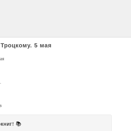
 Троцкому. 5 мая
ая
.
в
книг! 📚