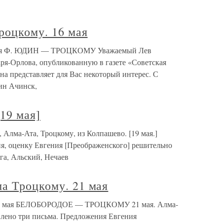
роцкому. 16 мая
 мая Ф. ЮДИН — ТРОЦКОМУ Уважаемый Лев
я-Орлова, опубликованную в газете «Советская
она представляет для Вас некоторый интерес. С
ин Ачинск,
19 мая]
 Алма-Ата, Троцкому, из Колпашево. [19 мая.]
я, оценку Евгения [Преображенского] решительно
га, Альский, Нечаев
а Троцкому. 21 мая
. 21 мая БЕЛОБОРОДОЕ — ТРОЦКОМУ 21 мая. Алма-
влено три письма. Предложения Евгения