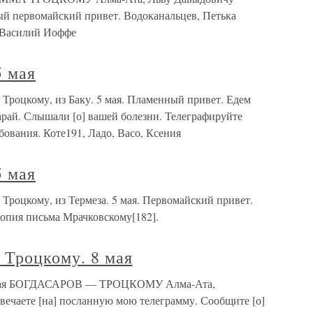
ый первомайский привет. Водоканальцев, Петька
 Василий Иоффе
5 мая
 Троцкому, из Баку. 5 мая. Пламенный привет. Едем
сарай. Слышали [о] вашей болезни. Телеграфируйте
ебования. Коте191, Ладо, Васо, Ксения
5 мая
 Троцкому, из Термеза. 5 мая. Первомайский привет.
опия письма Мрачковскому[182].
 Троцкому. 8 мая
 8 мая БОГДАСАРОВ — ТРОЦКОМУ Алма-Ата,
твечаете [на] посланную мою телеграмму. Сообщите [о]