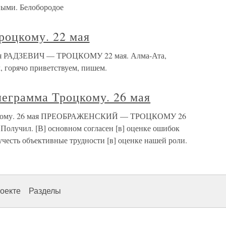
ными. Белобородое
роцкому. 22 мая
 мая РАДЗЕВИЧ — ТРОЦКОМУ 22 мая. Алма-Ата,
, горячо приветствуем, пишем.
леграмма Троцкому. 26 мая
роцкому. 26 мая ПРЕОБРАЖЕНСКИЙ — ТРОЦКОМУ 26
 Получил. [В] основном согласен [в] оценке ошибок
честь объективные трудности [в] оценке нашей роли.
оекте
Разделы