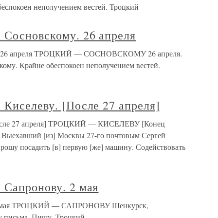
беспокоен неполучением вестей. Троцкий
 Сосновскому. 26 апреля
му. 26 апреля ТРОЦКИЙ — СОСНОВСКОМУ 26 апреля.
кому. Крайне обеспокоен неполучением вестей.
 Киселеву. [После 27 апреля]
[После 27 апреля] ТРОЦКИЙ — КИСЕЛЕВУ [Конец
у. Выехавший [из] Москвы 27-го почтовым Сергей
 Прошу посадить [в] первую [же] машину. Содействовать
 Сапронову. 2 мая
. 2 мая ТРОЦКИЙ — САПРОНОВУ Шенкурск,
ду письма. Пишу. Троцкий