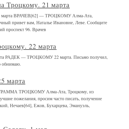
ма Троцкому. 21 марта
 21 марта ВРАЧЕВ[62] — ТРОЦКОМУ Алма-Ата,
ечный привет вам, Наталье Ивановне, Леве. Сообщите
кий проспект 96. Врачев
роцкому. 22 марта
марта РАДЕК — ТРОЦКОМУ 22 марта. Письмо получил,
о обнимаю.
25 марта
ЛЕГРАММА ТРОЦКОМУ Алма-Ата, Троцкому, из
лучшие пожелания, просим часто писать, получение
кий, Нечаев[64], Ежов, Бухарцева, Эмануэль,