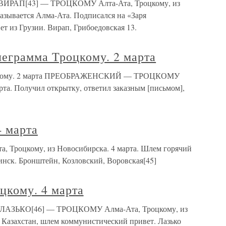
а ВИРАП[43] — ТРОЦКОМУ Алта-Ата, Троцкому, из
называется Алма-Ата. Подписался на «Заря
ет из Грузии. Вирап, Грибоедовская 13.
леграмма Троцкому. 2 марта
роцкому. 2 марта ПРЕОБРАЖЕНСКИЙ — ТРОЦКОМУ
арта. Получил открытку, ответил заказным [письмом],
4 марта
а, Троцкому, из Новосибирска. 4 марта. Шлем горячий
нск. Бронштейн, Козловский, Воровская[45]
цкому. 4 марта
та ЛАЗЬКО[46] — ТРОЦКОМУ Алма-Ата, Троцкому, из
в Казахстан, шлем коммунистический привет. Лазько