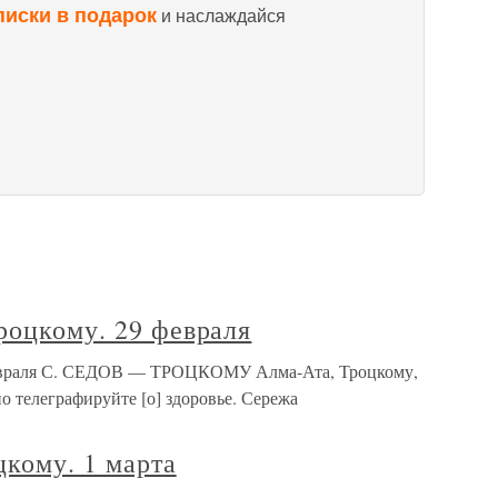
писки в подарок
и наслаждайся
роцкому. 29 февраля
 февраля С. СЕДОВ — ТРОЦКОМУ Алма-Ата, Троцкому,
о телеграфируйте [о] здоровье. Сережа
кому. 1 марта