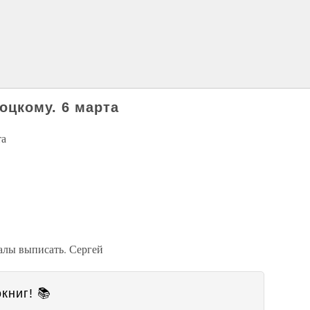
оцкому. 6 марта
та
алы выписать. Сергей
книг! 📚