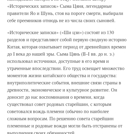
«Исторических записок» Сыма Цяня, легендарные
правители Яо и Шунь, стоя на пороге смерти, выбирали
себе преемников отнюдь не из числа своих сыновей.
«Исторические записки» («Ши цзи») состоят из 130
разделов и представляют собой первую сводную историю
Китая, которая охватывает период от древнейших времен
до I века до нашей эры. Сыма Цянь (II–I вв. до н. э.)
использовал источники, доступные в его время и
утраченные впоследствии. Его труд освещает множество
моментов жизни китайского общества и государства:
внутриполитические события, внешние связи страны в
древности, экономическое и культурное развитие. Он
доносит до нас воспоминания о времени, когда
существовал совет родовых старейшин, с которым
советовался вождь племени (обычно по наиболее
сложным вопросам. По решению совета старейшин
племенные и родовые вожди могли быть отстранены от
выполнения своих обязанностей.