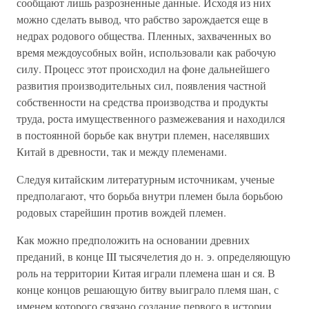
сообщают лишь разрозненные данные. Исходя из них
можно сделать вывод, что рабство зарождается еще в
недрах родового общества. Пленных, захваченных во
время междоусобных войн, использовали как рабочую
силу. Процесс этот происходил на фоне дальнейшего
развития производительных сил, появления частной
собственности на средства производства и продукты
труда, роста имущественного размежевания и находился
в постоянной борьбе как внутри племен, населявших
Китай в древности, так и между племенами.
Следуя китайским литературным источникам, ученые
предполагают, что борьба внутри племен была борьбою
родовых старейшин против вождей племен.
Как можно предположить на основании древних
преданий, в конце III тысячелетия до н. э. определяющую
роль на территории Китая играли племена шан и ся. В
конце концов решающую битву выиграло племя шан, с
именем которого связано создание первого в истории