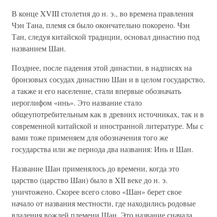
В конце XVIII столетия до н. э., во времена правления
Чэн Тана, племя ся было окончательно покорено. Чэн
Тан, следуя китайской традиции, основал династию под
названием Шан.
Позднее, после падения этой династии, в надписях на
бронзовых сосудах династию Шан и в целом государство,
а также и его население, стали впервые обозначать
иероглифом «инь». Это название стало
общеупотребительным как в древних источниках, так и в
современной китайской и иностранной литературе. Мы с
вами тоже применяем для обозначения того же
государства или же периода два названия: Инь и Шан.
Название Шан применялось до времени, когда это
царство (царство Шан) было в XII веке до н. э.
уничтожено. Скорее всего слово «Шан» берет свое
начало от названия местности, где находились родовые
владения вождей племени Шан. Это название сначала