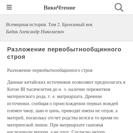
ВикиЧтение
Всемирная история. Том 2. Бронзовый век
Бадак Александр Николаевич
Разложение первобытнообщинного
строя
Разложение первобытнообщинного строя
Данные китайских источников позволяют предполагать в
Китае III тысячелетия до н. э. наличие пережитков
материнского рода, т. е. матриархата. Древние
источники, сообщая о происхождении первых вождей
племен чжоу, шан и цинь, приводят имена не отцов, а
матерей, поскольку отсчет родства велся в то время по
материнской линии. При матриархате сыновья
наследовали матери, а не отцу. Согласно автору