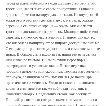
перед дверями небесного входа шуршал стеблями этого
тростника, давая знать о своем присутствии. Однако и
для земной жизни папирус давал немало. Из внутренней
корки этого растения делали паруса, матрацы, одежду,
веревки, а египетские жрецы — обувь. Мягкие части
тростника доставляли сладкий сок. Молодые побеги ели
сырыми, а нижнюю часть жарили. Главное, однако, то,
что благодаря папирусу стало широко доступным письмо.
С его распространением упростились и сами письменные
знаки. В обиход стала входить так называемая иератика
или книжное письмо. В нем рисунки иероглифы
переродились в условные знаки. Позже иератика
породила демотику или скоропись. Техника изготовления
папируса, возникнув за три тысячи лет до нашей эры,
практически не менялась. Уходили поколения, династии,
эпохи, а египтяне все так же собирали тростник в
нильских заводях. Сердцевину стебля, как сообщает
Плиний, расщепляли специальными иглами на полоски
шириной иногда в палец, иногда в ладонь. Потом долго