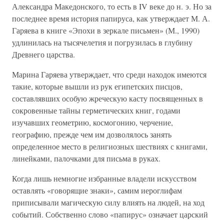
Александра Македонского, то есть в IV веке до н. э. Но за
последнее время история папируса, как утверждает М. А.
Гаряева в книге «Эпохи в зеркале письмен» (М., 1990)
удлинилась на тысячелетия и погрузилась в глубину
Древнего царства.
Марина Гаряева утверждает, что среди находок имеются
такие, которые вышли из рук египетских писцов,
составлявших особую жреческую касту посвященных в
сокровенные тайны герметических книг, годами
изучавших геометрию, космогонию, черчение,
географию, прежде чем им дозволялось занять
определенное место в религиозных шествиях с книгами,
линейками, палочками для письма в руках.
Когда лишь немногие избранные владели искусством
оставлять «говорящие знаки», самим иероглифам
приписывали магическую силу влиять на людей, на ход
событий. Собственно слово «папирус» означает царский