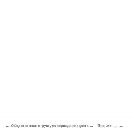
←
→
Общественная структура периода расцвета Среднего царства
Письменность