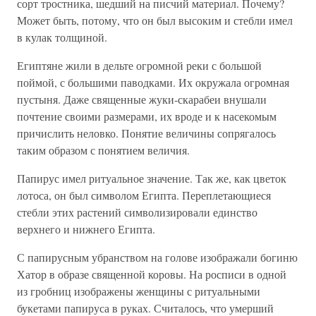
сорт тростника, шедший на писчий материал. Почему?
Может быть, потому, что он был высоким и стебли имел
в кулак толщиной.
Египтяне жили в дельте огромной реки с большой
поймой, с большими паводками. Их окружала огромная
пустыня. Даже священные жуки-скарабеи внушали
почтение своими размерами, их вроде и к насекомым
причислить неловко. Понятие величины сопрягалось
таким образом с понятием величия.
Папирус имел ритуальное значение. Так же, как цветок
лотоса, он был символом Египта. Переплетающиеся
стебли этих растений символизировали единство
верхнего и нижнего Египта.
С папирусным убранством на голове изображали богиню
Хатор в образе священной коровы. На росписи в одной
из гробниц изображены женщины с ритуальными
букетами папируса в руках. Считалось, что умерший