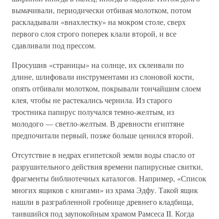
вымачивали, периодически отбивая молотком, потом
раскладывали «внахлестку» на мокром столе, сверх
первого слоя строго поперек клали второй, и все
сдавливали под прессом.
Просушив «страницы» на солнце, их склеивали по
длине, шлифовали инструментами из слоновой кости,
опять отбивали молотком, покрывали тончайшим слоем
клея, чтобы не растекались чернила. Из старого
тростника папирус получался темно-желтым, из
молодого — светло-желтым. В древности египтяне
предпочитали первый, позже больше ценился второй.
Отсутствие в недрах египетской земли воды спасло от
разрушительного действия времени папирусные свитки,
фрагменты библиотечных каталогов. Например, «Список
многих ящиков с книгами» из храма Эдфу. Такой ящик
нашли в разграбленной гробнице древнего кладбища,
таившийся под заупокойным храмом Рамсеса II. Когда