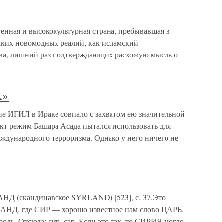
енная и высококультурная страна, пребывавшая в
аких новомодных реалий, как исламский
ва, лишний раз подтверждающих расхожую мысль о
А»
ГИЛ в Ираке совпало с захватом ею значительной
кт режим Башара Асада пытался использовать для
еждународного терроризма. Однако у него ничего не
НД (скандинавское SYRLAND) [523], с. 37.Это
-ЛАНД, где СИР — хорошо известное нам слово ЦАРЬ,
оль. Отсюда: сир, сэр. Если это так, то СИРИЯ могло