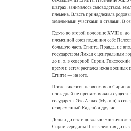
шатрах; занималось садоводством, зем
племена. Власть принадлежала родов
земельными участками и стадами. В с
Где-то во второй половине XVIII в. д
племенной союз подчинил себе Палест
большую часть Египта. Правда, не впо
государством Ямхад с центральным го
до н. э. в северной Сирии. Гиксосск
время и затем распался из-за военных 
Египта — на юге.
После гиксосов первенство в Сирии д
последней не препятствовали существ
государств. Это Аллах (Мукиш) в севе
(современный Кадеш) и другие.
Дошли до нас и довольно многочисле
Сирии середины II тысячелетия до н. э