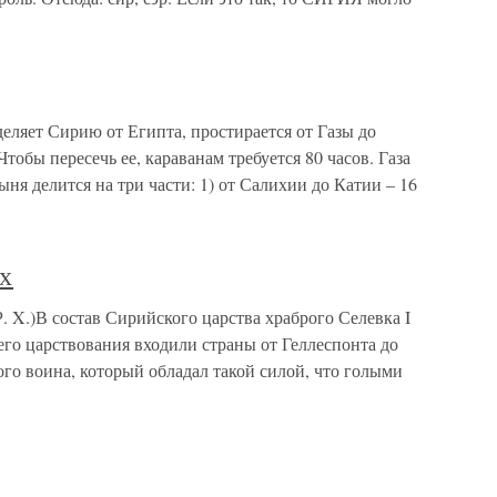
деляет Сирию от Египта, простирается от Газы до
Чтобы пересечь ее, караванам требуется 80 часов. Газа
ыня делится на три части: 1) от Салихии до Катии – 16
х
. X.)В состав Сирийского царства храброго Селевка I
 его царствования входили страны от Геллеспонта до
го воина, который обладал такой силой, что голыми