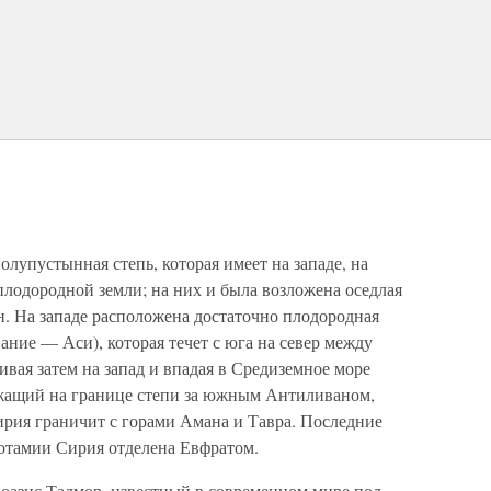
олупустынная степь, которая имеет на западе, на
 плодородной земли; на них и была возложена оседлая
н. На западе расположена достаточно плодородная
ание — Аси), которая течет с юга на север между
вая затем на запад и впадая в Средиземное море
ежащий на границе степи за южным Антиливаном,
ирия граничит с горами Амана и Тавра. Последние
отамии Сирия отделена Евфратом.
 оазис Тадмор, известный в современном мире под