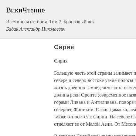
ВикиЧтение
Всемирная история. Том 2. Бронзовый век
Бадак Александр Николаевич
Сирия
Сирия
Большую часть этой страны занимает п
севере и северо-востоке узкие полосы
жизнь древних земледельческих племе
долина реки Оронта (современное назв
горами Ливана и Антиливана, поворачи
севернее Финикии. Оазис Дамаска, л
также относится к Сирии. На севере С
отделяют ее от Малой Азии. От Месоп
В глубине Сирийской степи находится