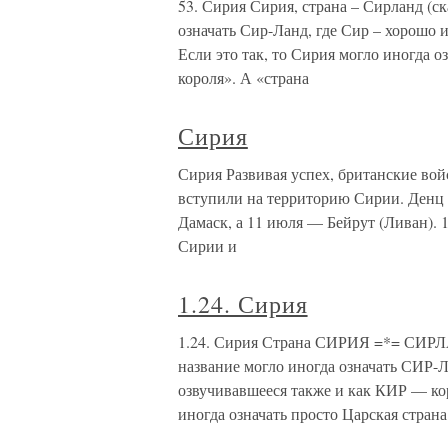
53. Сирия Сирия, страна – Сирланд (ска
означать Сир-Ланд, где Сир – хорошо и
Если это так, то Сирия могло иногда о
короля». А «страна
Сирия
Сирия Развивая успех, британские во
вступили на территорию Сирии. Денц 
Дамаск, а 11 июля — Бейрут (Ливан).
Сирии и
1.24. Сирия
1.24. Сирия Страна СИРИЯ =*= СИРЛА
название могло иногда означать СИР
озвучивавшееся также и как КИР — кор
иногда означать просто Царская страна