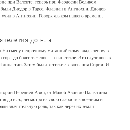
вие при Валенте, теперь при Феодосии Великом,
, были Диодор в Тарсе, Флавиан в Антиохии. Диодор
и учил в Антиохии. Говоря языком нашего времени,
ячелетия до н. э
. э На смену непрочному митаннийскому владычеству в
ло гораздо более тяжелое — египетское. Это случилось в
II династии. Затем были хеттские завоевания Сирии. И
итории Передней Азии, от Малой Азии до Палестины
ия до н. э., несмотря на свою слабость в военном и
али значительную роль, так как через их земли