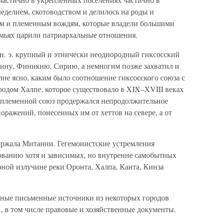
леделием, скотоводством и делилось на роды и
ым и племенным вождям, которые владели большими
емьях царили патриархальные отношения.
о н. э. крупный и этнически неоднородный гиксосский
ину, Финикию, Сирию, а немногим позже захватил и
лне ясно, каким было соотношение гиксосского союза с
родом Халпе, которое существовало в XIX–XVIII веках
ий племенной союз продержался непродолжительное
поражений, понесенных им от хеттов на севере, а от
ержала Митанни. Гегемонистские устремления
ованию хотя и зависимых, но внутренне самобытных
рной излучине реки Оронта, Халпа, Канта, Кинза
нные письменные источники из некоторых городов
., в том числе правовые и хозяйственные документы.