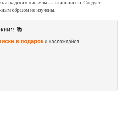
сь аккадским письмом — клинописью. Следует
жным образом не изучены.
книг! 📚
писки в подарок
и наслаждайся