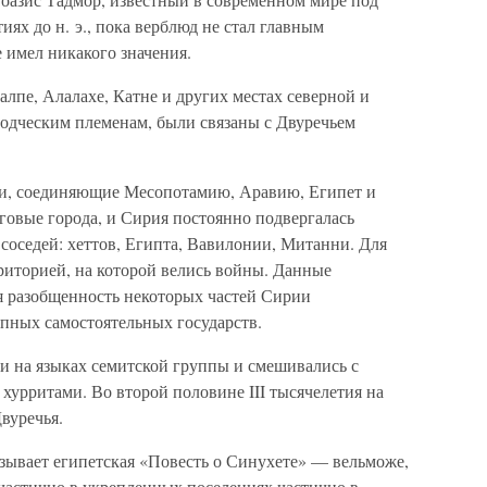
иях до н. э., пока верблюд не стал главным
е имел никакого значения.
алпе, Алалахе, Катне и других местах северной и
водческим племенам, были связаны с Двуречьем
и, соединяющие Месопотамию, Аравию, Египет и
говые города, и Сирия постоянно подвергалась
соседей: хеттов, Египта, Вавилонии, Митанни. Для
риторией, на которой велись войны. Данные
ая разобщенность некоторых частей Сирии
упных самостоятельных государств.
 на языках семитской группы и смешивались с
хурритами. Во второй половине III тысячелетия на
вуречья.
азывает египетская «Повесть о Синухете» — вельможе,
частично в укрепленных поселениях частично в