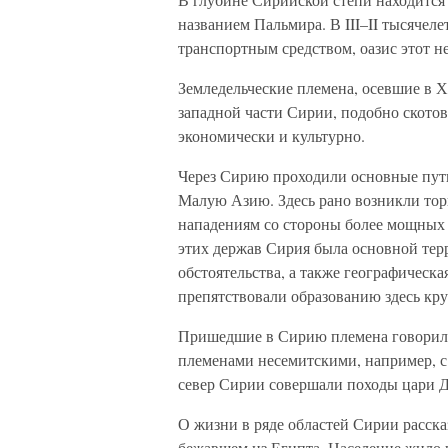
названием Пальмира. В III–II тысячелет
транспортным средством, оазис этот н
Земледельческие племена, осевшие в Х
западной части Сирии, подобно ското
экономически и культурно.
Через Сирию проходили основные пут
Малую Азию. Здесь рано возникли тор
нападениям со стороны более мощных 
этих держав Сирия была основной тер
обстоятельства, а также географическ
препятствовали образованию здесь кр
Пришедшие в Сирию племена говорили
племенами несемитскими, например, с 
север Сирии совершали походы цари Д
О жизни в ряде областей Сирии расск
бежавшем из Египта. Население жило 