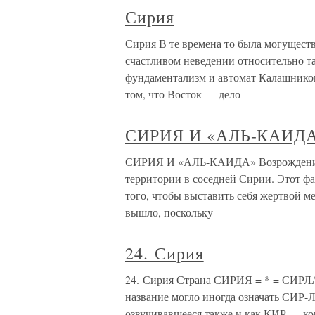
Сирия
Сирия В те времена то была могуществ
счастливом неведении относительно т
фундаментализм и автомат Калашнико
том, что Восток — дело
СИРИЯ И «АЛЬ-КАИД
СИРИЯ И «АЛЬ-КАИДА» Возрождение И
территории в соседней Сирии. Этот фа
того, чтобы выставить себя жертвой м
вышло, поскольку
24. Сирия
24. Сирия Страна СИРИЯ = * = СИРЛА
название могло иногда означать СИР
озвучивавшееся также и как КИР — кор