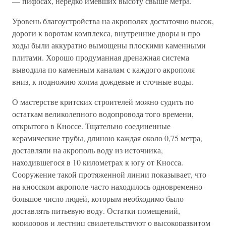
— пифосах, нередко имевших высоту свыше метра.
Уровень благоустройства на акрополях достаточно высок,
дороги к воротам комплекса, внутренние дворы и про
ходы были аккуратно вымощены плоскими каменными
плитами. Хорошо продуманная дренажная система
выводила по каменным каналам с каждого акрополя
вниз, к подножию холма дождевые и сточные воды.
О мастерстве критских строителей можно судить по
остаткам великолепного водопровода того времени,
открытого в Кноссе. Тщательно соединенные
керамические трубы, длиною каждая около 0,75 метра,
доставляли на акрополь воду из источника,
находившегося в 10 километрах к югу от Кносса.
Сооружение такой протяженной линии показывает, что
на кносском акрополе часто находилось одновременно
большое число людей, которым необходимо было
доставлять питьевую воду. Остатки помещений,
коридоров и лестниц свидетельствуют о высокоразвитом