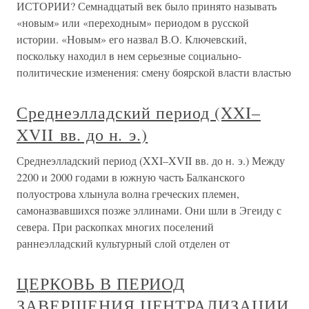
ИСТОРИИ? Семнадцатый век было принято называть
«новым» или «переходным» периодом в русской
истории. «Новым» его назвал В.О. Ключевский,
поскольку находил в нем серьезные социально-
политические изменения: смену боярской власти властью
Среднеэлладский период (XXI–
XVII вв. до н. э.)
Среднеэлладский период (XXI–XVII вв. до н. э.) Между
2200 и 2000 годами в южную часть Балканского
полуострова хлынула волна греческих племен,
самоназвавшихся позже эллинами. Они шли в Эгеиду с
севера. При раскопках многих поселений
раннеэлладский культурный слой отделен от
ЦЕРКОВЬ В ПЕРИОД
ЗАВЕРШЕНИЯ ЦЕНТРАЛИЗАЦИИ