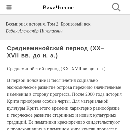
ВикиЧтение
Всемирная история. Том 2. Бронзовый век
Бадак Александр Николаевич
Среднеминойский период (XX–
XVII вв. до н. э.)
Среднеминойский период (XX–XVII вв. до н. э.)
В первой половине II тысячелетия социально-
экономическое развитие острова пережило значительные
изменения в сторону прогресса. После 2000 года история
Крита приобрела особые черты. Для материальной
культуры Крита этого времени характерно разнообразие
и творческое развитие старинных и новых культурных
традиций. Ее памятники красноречиво свидетельствуют
о происходивших в племенном мире критян процессах.