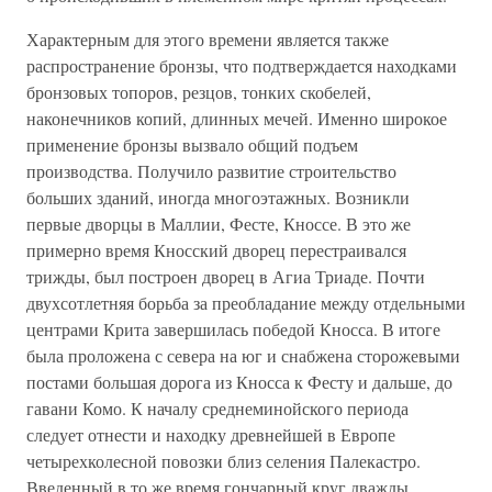
Характерным для этого времени является также
распространение бронзы, что подтверждается находками
бронзовых топоров, резцов, тонких скобелей,
наконечников копий, длинных мечей. Именно широкое
применение бронзы вызвало общий подъем
производства. Получило развитие строительство
больших зданий, иногда многоэтажных. Возникли
первые дворцы в Маллии, Фесте, Кноссе. В это же
примерно время Кносский дворец перестраивался
трижды, был построен дворец в Агиа Триаде. Почти
двухсотлетняя борьба за преобладание между отдельными
центрами Крита завершилась победой Кносса. В итоге
была проложена с севера на юг и снабжена сторожевыми
постами большая дорога из Кносса к Фесту и дальше, до
гавани Комо. К началу среднеминойского периода
следует отнести и находку древнейшей в Европе
четырехколесной повозки близ селения Палекастро.
Введенный в то же время гончарный круг дважды