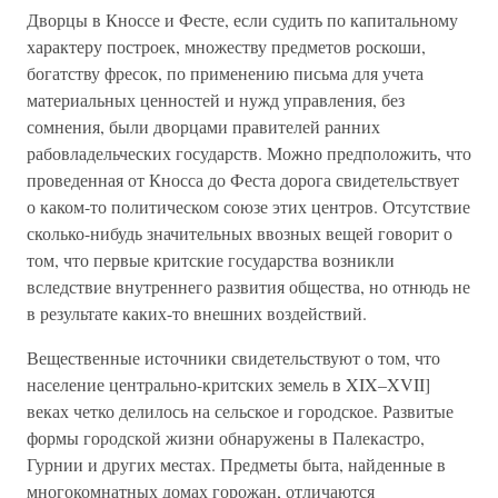
Дворцы в Кноссе и Фесте, если судить по капитальному
характеру построек, множеству предметов роскоши,
богатству фресок, по применению письма для учета
материальных ценностей и нужд управления, без
сомнения, были дворцами правителей ранних
рабовладельческих государств. Можно предположить, что
проведенная от Кносса до Феста дорога свидетельствует
о каком-то политическом союзе этих центров. Отсутствие
сколько-нибудь значительных ввозных вещей говорит о
том, что первые критские государства возникли
вследствие внутреннего развития общества, но отнюдь не
в результате каких-то внешних воздействий.
Вещественные источники свидетельствуют о том, что
население центрально-критских земель в XIX–XVII]
веках четко делилось на сельское и городское. Развитые
формы городской жизни обнаружены в Палекастро,
Гурнии и других местах. Предметы быта, найденные в
многокомнатных домах горожан, отличаются