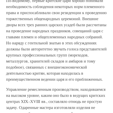
По-видимому, первые критские цари хорошо понимали
необходимость соблюдения некоторых норм племенного
права и приспосабливали свои резиденции к проведению
торжественных общенародных церемоний. Внешние
дворы всех трех ранних царских усадеб были рассчитаны
на проведение народных праздников, совещаний царя с
главами племен и общеплеменных народных собраний.
Но наряду с гентильной знатью в этих обсуждениях
должны были авторитетно звучать голоса представителей
крупных профессиональных групп (мореходов,
металлургов, хранителей складов и амбаров и тому
подобное), связанных с внешнеэкономической
деятельностью критян, которая находилась в
преимущественном ведении царя и его приближенных.
Управление ремесленным производством, находившемся
на высоком уровне, каким оно было в ведущих критских
центрах XIX–XVIII вв., составляло отнюдь не простую
задачу. Одаренные мастера изготовляли изделия не