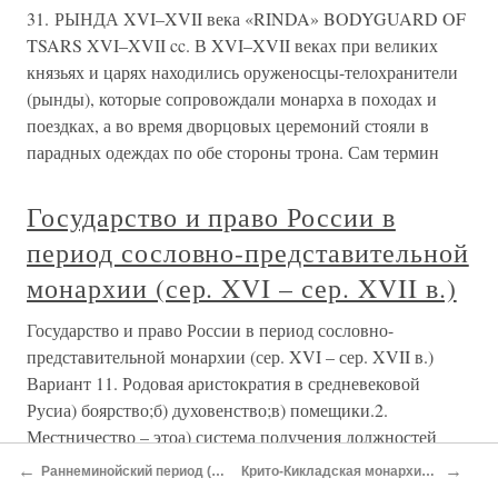
31. РЫНДА XVI–XVII века «RINDA» BODYGUARD OF
TSARS XVI–XVII cc. В XVI–XVII веках при великих
князьях и царях находились оруженосцы-телохранители
(рынды), которые сопровождали монарха в походах и
поездках, а во время дворцовых церемоний стояли в
парадных одеждах по обе стороны трона. Сам термин
Государство и право России в
период сословно-представительной
монархии (сер. XVI – сер. XVII в.)
Государство и право России в период сословно-
представительной монархии (сер. XVI – сер. XVII в.)
Вариант 11. Родовая аристократия в средневековой
Русиа) боярство;б) духовенство;в) помещики.2.
Местничество – этоа) система получения должностей
боярами по принципу знатности;б)
←
→
Раннеминойский период (XXX–XXV вв. до н. э.)
Крито-Кикладская монархия (XVII–XV вв. до н. э.)