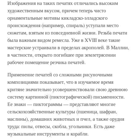
Изображения на таких печатях отличались высоким
художественным вкусом, причем теперь чисто
орнаментальные мотивы кикладско-элладского
происхождения (например, спираль) уступали место
сюжетам, взятым из повседневной жизни. Резьба печати
была важным видом ремесла. Уже в XVIII веке такие
мастерские устраивали в пределах акрополей. В Маллии,
в частности, открыто погибшее при землетрясении
рабочее помещение резчика печатей.
Применение печатей со сложными рисуночными
композициями показывает, что в изучаемое время
критяне значительно усовершенствовали свою древнюю
систему картинной (пиктографической) письменности.
Ее знаки — пиктограммы — представляют многие
сельскохозяйственные культуры (пшеница, шафран,
маслины), домашних животных и пчел, а также орудия
труда: пилы, отвесы, скобла, угольники. Есть даже
музыкальные инструменты и корабли.