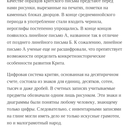
качестве образцов критского письма предстают перед
нами рисунки, вырезанные на печатях, пометки на
каменных блоках дворцов. В конце среднеминойского
периода в употребление стали входить чернила,
иероглифы постепенно упрощались. В конце концов
появилось линейное письмо А, названное так в отличие
от позднего линейного письма Б. К сожалению, линейное
письмо А ученые еще не расшифровали, что препятствует
возможности определить конкретноисторические
особенности развития Крита.
Цифровая система критян, основанная на десятиричном
счете, состояла из знаков для единиц, десятков, сотен,
тысяч и даже дробей. В счетных записях учитываемые
предметы обозначали одним лишь рисунком. Эти знаки и
диаграммы были понятны любому человеку, знающему
только цифры. Следовательно, с инвентарными записями
на глине могли иметь дело не только искусные грамотеи,
но и малограмотный народ.