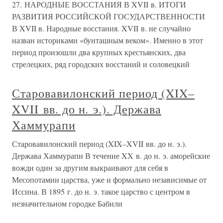
27. НАРОДНЫЕ ВОССТАНИЯ В XVII в. ИТОГИ
РАЗВИТИЯ РОССИЙСКОЙ ГОСУДАРСТВЕННОСТИ
В XVII в. Народные восстания. XVII в. не случайно
назван историками «бунташным веком». Именно в этот
период произошли два крупных крестьянских, два
стрелецких, ряд городских восстаний и соловецкий
Старовавилонский период (XIX–
XVII вв. до н. э.). Держава
Хаммурапи
Старовавилонский период (XIX–XVII вв. до н. э.).
Держава Хаммурапи В течение XX в. до н. э. аморейские
вожди один за другим выкраивают для себя в
Месопотамии царства, уже и формально независимые от
Иссина. В 1895 г. до н. э. такое царство с центром в
незначительном городке Бабили