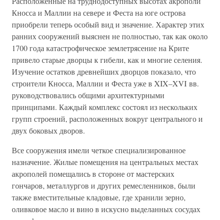
Расположенные на труднодоступных высотах акрополи
Кносса и Маллии на севере и Феста на юге острова
приобрели теперь особый вид и значение. Характер этих
ранних сооружений выяснен не полностью, так как около
1700 года катастрофическое землетрясение на Крите
привело старые дворцы к гибели, как и многие селения.
Изучение остатков древнейших дворцов показало, что
строители Кносса, Маллии и Феста уже в XIX–XVI вв.
руководствовались общими архитектурными
принципами. Каждый комплекс состоял из нескольких
групп строений, расположенных вокруг центрального и
двух боковых дворов.
Все сооружения имели четкое специализированное
назначение. Жилые помещения на центральных местах
акрополей помещались в стороне от мастерских
гончаров, металлургов и других ремесленников, были
также вместительные кладовые, где хранили зерно,
оливковое масло и вино в искусно выделанных сосудах