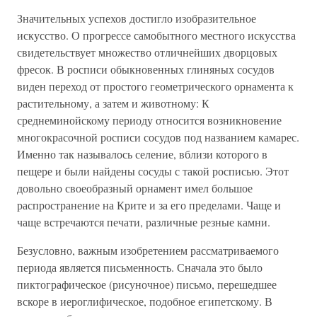
Значительных успехов достигло изобразительное
искусство. О прогрессе самобытного местного искусства
свидетельствует множество отличнейших дворцовых
фресок. В росписи обыкновенных глиняных сосудов
виден переход от простого геометрического орнамента к
растительному, а затем и животному: К
среднеминойскому периоду относится возникновение
многокрасочной росписи сосудов под названием камарес.
Именно так называлось селение, вблизи которого в
пещере и были найдены сосуды с такой росписью. Этот
довольно своеобразный орнамент имел большое
распространение на Крите и за его пределами. Чаще и
чаще встречаются печати, различные резные камни.
Безусловно, важным изобретением рассматриваемого
периода является письменность. Сначала это было
пиктографическое (рисуночное) письмо, перешедшее
вскоре в иероглифическое, подобное египетскому. В