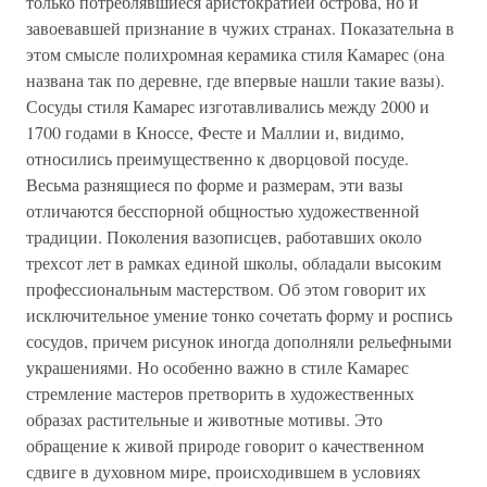
только потреблявшиеся аристократией острова, но и
завоевавшей признание в чужих странах. Показательна в
этом смысле полихромная керамика стиля Камарес (она
названа так по деревне, где впервые нашли такие вазы).
Сосуды стиля Камарес изготавливались между 2000 и
1700 годами в Кноссе, Фесте и Маллии и, видимо,
относились преимущественно к дворцовой посуде.
Весьма разнящиеся по форме и размерам, эти вазы
отличаются бесспорной общностью художественной
традиции. Поколения вазописцев, работавших около
трехсот лет в рамках единой школы, обладали высоким
профессиональным мастерством. Об этом говорит их
исключительное умение тонко сочетать форму и роспись
сосудов, причем рисунок иногда дополняли рельефными
украшениями. Но особенно важно в стиле Камарес
стремление мастеров претворить в художественных
образах растительные и животные мотивы. Это
обращение к живой природе говорит о качественном
сдвиге в духовном мире, происходившем в условиях