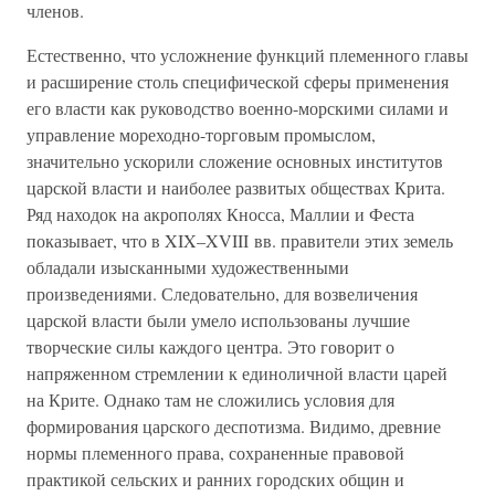
членов.
Естественно, что усложнение функций племенного главы
и расширение столь специфической сферы применения
его власти как руководство военно-морскими силами и
управление мореходно-торговым промыслом,
значительно ускорили сложение основных институтов
царской власти и наиболее развитых обществах Крита.
Ряд находок на акрополях Кносса, Маллии и Феста
показывает, что в XIX–XVIII вв. правители этих земель
обладали изысканными художественными
произведениями. Следовательно, для возвеличения
царской власти были умело использованы лучшие
творческие силы каждого центра. Это говорит о
напряженном стремлении к единоличной власти царей
на Крите. Однако там не сложились условия для
формирования царского деспотизма. Видимо, древние
нормы племенного права, сохраненные правовой
практикой сельских и ранних городских общин и