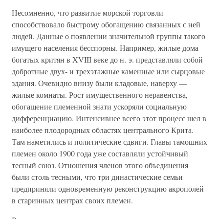
Несомненно, что развитие морской торговли
способствовало быстрому обогащению связанных с ней
людей. Данные о появлении значительной группы такого
имущего населения бесспорны. Например, жилые дома
богатых критян в XVIII веке до н. э. представляли собой
добротные двух- и трехэтажные каменные или сырцовые
здания. Очевидно внизу были кладовые, наверху —
жилые комнаты. Рост имущественного неравенства,
обогащение племенной знати ускоряли социальную
дифференциацию. Интенсивнее всего этот процесс шел в
наиболее плодородных областях центрального Крита.
Там наметились и политические сдвиги. Главы тамошних
племен около 1900 года уже составляли устойчивый
тесный союз. Отношения членов этого объединения
были столь тесными, что три династические семьи
предприняли одновременную реконструкцию акрополей
в старинных центрах своих племен.