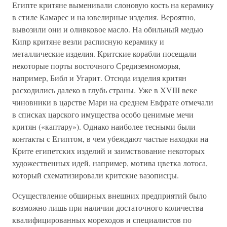
Египте критяне выменивали слоновую кость на керамику
в стиле Камарес и на ювелирные изделия. Вероятно,
вывозили они и оливковое масло. На обильный медью
Кипр критяне везли расписную керамику и
металлические изделия. Критские корабли посещали
некоторые порты восточного Средиземноморья,
например, Библ и Угарит. Отсюда изделия критян
расходились далеко в глубь страны. Уже в XVIII веке
чиновники в царстве Мари на среднем Евфрате отмечали
в списках царского имущества особо ценимые мечи
критян («каптару»). Однако наиболее тесными были
контакты с Египтом, в чем убеждают частые находки на
Крите египетских изделий и заимствование некоторых
художественных идей, например, мотива цветка лотоса,
который схематизировали критские вазописцы.
Осуществление обширных внешних предприятий было
возможно лишь при наличии достаточного количества
квалифицированных мореходов и специалистов по