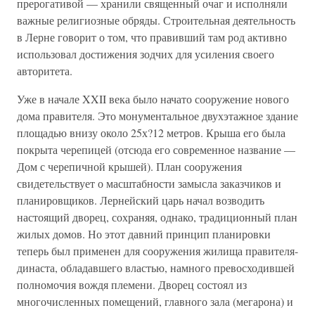
прерогативой — хранили священный очаг и исполняли
важные религиозные обряды. Строительная деятельность
в Лерне говорит о том, что правивший там род активно
использовал достижения зодчих для усиления своего
авторитета.
Уже в начале XXII века было начато сооружение нового
дома правителя. Это монументальное двухэтажное здание
площадью внизу около 25х?12 метров. Крыша его была
покрыта черепицей (отсюда его современное название —
Дом с черепичной крышей). План сооружения
свидетельствует о масштабности замысла заказчиков и
планировщиков. Лернейский царь начал возводить
настоящий дворец, сохраняя, однако, традиционный план
жилых домов. Но этот давний принцип планировки
теперь был применен для сооружения жилища правителя-
династа, обладавшего властью, намного превосходившей
полномочия вождя племени. Дворец состоял из
многочисленных помещений, главного зала (мегарона) и