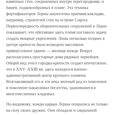
каменных стен, соединенных внутри перегородками, и
башен, подковообразных в плане. Эта техника
фортификаторов Лерны аналогична приемам кикладян,
например, строителей стен на острове Сиросе.
Первоочередность оборонительных сооружений в Лерне
показывает, что обитавшее здесь племя поставило задачу
создать мощные укрепления. Лишь несколько позднее в
центре крепости было возведено массивное
прямоугольное здание — жилище вождя. Вокруг
располагались просторные дома рядовых лернейцев.
Общий вид этого городка-крепости создает впечатление,
что в XXV–XXIII вв. здесь находился военно-
административный центр крупного племени.
Возглавлявший его в эти века знатный род из поколения
в поколение накапливал богатства, хранившиеся в
многочисленных кладовых.
По-видимому, вожди-царьки Лерны опирались не только
на силу своих дружин. Они обладали и сакральной