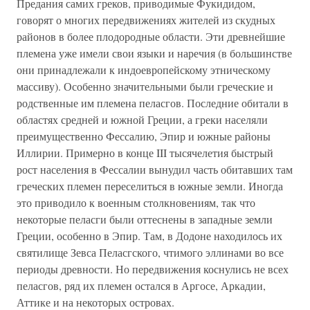
Предания самих греков, приводимые Фукидидом,
говорят о многих передвижениях жителей из скудных
районов в более плодородные области. Эти древнейшие
племена уже имели свои языки и наречия (в большинстве
они принадлежали к индоевропейскому этническому
массиву). Особенно значительными были греческие и
родственные им племена пеласгов. Последние обитали в
областях средней и южной Греции, а греки населяли
преимущественно Фессалию, Эпир и южные районы
Иллирии. Примерно в конце III тысячелетия быстрый
рост населения в Фессалии вынудил часть обитавших там
греческих племен переселиться в южные земли. Иногда
это приводило к военным столкновениям, так что
некоторые пеласги были оттеснены в западные земли
Греции, особенно в Эпир. Там, в Додоне находилось их
святилище Зевса Пеласгского, чтимого эллинами во все
периоды древности. Но передвижения коснулись не всех
пеласгов, ряд их племен остался в Аргосе, Аркадии,
Аттике и на некоторых островах.