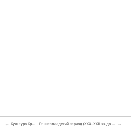
←
→
Культура Крита
Раннеэлладский период (XXX–XXII вв. до н. э.)