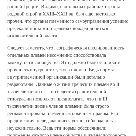
ранней Греции. Видимо, в остальных районах страны
родовой строй в XXIII–XXII вв. был еще настолько
прочен, что органы племенного самоуправления успешно
пресекали попытки отдельных вождей добиться
исключительной власти.
Следует заметить, что географическая изолированность
отдельных племен несомненно способствовала
замкнутости сообщества. Это должно было усиливать
прочность внутренних устоев племен. Ведь нормы
внутриплеменной организации были детально
разработаны. Данные о жизни греческих племен во II
тысячелетии до н. э. и сведения сравнительной
этнографии позволяют предполагать, что и в III
тысячелетии жизнь членов племени была строго
регламентирована племенным обычным правом. Его
предписания, передававшиеся устно, соблюдались
неукоснительно. Ведь эти нормы обеспечивали
положение каждого члена общества и жизнеспособность