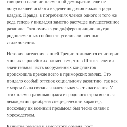
говорит о наличии племенной демократии, еще не
допускавшей особого выделения домов вождя и рода
владык. Правда, в погребениях членов одного и того же
рода теперь у кикладян заметно растущее имущественное
различие. Экономическую дифференциацию внутри
родоплеменных сообществ усиливали военные
столкновения.
История населения ранней Греции отличается от истории
многих европейских племен тем, что в III тысячелетии
значительная часть вооруженных конфликтов
происходила прежде всего в приморских землях. Это
придало особый оттенок социальному развитию, так как
с морем была связана значительная часть населения. У
этих племен развивающаяся из родового строя военная
демократия приобрела специфический характер,
поскольку их военный промысел был тесно связан с
мореходством.
Развитие ремесел и заморского обмена, рост