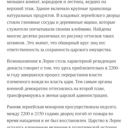
меньших комнат, коридоров и лестниц, ведших на
верхний этаж. Здание включало крупные хранилища
натуральных продуктов. В кладовых лернейского дворца
стояли глиняные сосуды и деревянные ящики, которые
служители опечатывали своими клеймами. Найдены
многие десятки различных по рисунку оттисков таких
штампов. Это значит, что обширный круг лиц нес
ответственность за сохранность царского имущества.
Возникновение в Лерне столь характерной резиденции
династа говорит о том, что здесь приблизительно в 2200-
м году завершился процесс перерастания власти
племенного вождя во власть царя. Тем самым органы
военной демократии оттеснялись на второй план,
трансформируясь в звенья царской администрации.
Ранняя лернейская монархия просуществовала недолго,
между 2200 и 2150 годами дворец погиб от пожара во
время нападения и не был восстановлен. Царство в Лерне
осталось единичным явлением в политической истории