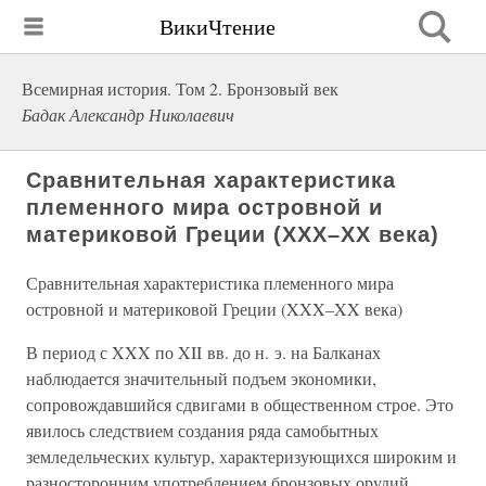
ВикиЧтение
Всемирная история. Том 2. Бронзовый век
Бадак Александр Николаевич
Сравнительная характеристика
племенного мира островной и
материковой Греции (XXX–XX века)
Сравнительная характеристика племенного мира
островной и материковой Греции (XXX–XX века)
В период с XXX по XII вв. до н. э. на Балканах
наблюдается значительный подъем экономики,
сопровождавшийся сдвигами в общественном строе. Это
явилось следствием создания ряда самобытных
земледельческих культур, характеризующихся широким и
разносторонним употреблением бронзовых орудий.