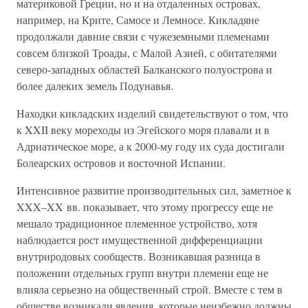
материковой Греции, но и на отдаленных островах,
например, на Крите, Самосе и Лемносе. Кикладяне
продолжали давние связи с чужеземными племенами
совсем близкой Троады, с Малой Азией, с обитателями
северо-западных областей Балканского полуострова и
более далеких земель Подунавья.
Находки кикладских изделий свидетельствуют о том, что
к XXII веку мореходы из Эгейского моря плавали и в
Адриатическое море, а к 2000-му году их суда достигали
Болеарских островов и восточной Испании.
Интенсивное развитие производительных сил, заметное к
XXX–XX вв. показывает, что этому прогрессу еще не
мешало традиционное племенное устройство, хотя
наблюдается рост имущественной дифференциации
внутриродовых сообществ. Возникавшая разница в
положении отдельных групп внутри племени еще не
влияла серьезно на общественный строй. Вместе с тем в
обществе возникали явления, которые неизбежно должны