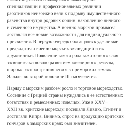
специализации и профессиональных различий
работников неизбежно вели к подрыву имущественного
равенства внутри родовых общин, накоплению личного
и семейного имущества. А военно-морской промысел
доставлял все новые возможности для индивидуального
присвоения. В первую очередь обогащались удачливые
предводители военно-морских экспедиций и их
дружинники. Появление такого рода зажиточного слоя
засвидетельствовало развитием ювелирного ремесла,
широко распространившегося в приморских землях
Эллады во второй половине III тысячелетия.
Наряду с морским разбоем росло и торговое мореходство.
Соседние с Грецией страны нуждались в ее естественных
богатствах и ремесленных изделиях. Уже в XXV–
XXII вв. критские мореходы посещали Ливию, Египет и
достигали Кипра. Видимо, спрос на продукцию критских
гончаров в заморских краях был значителен.