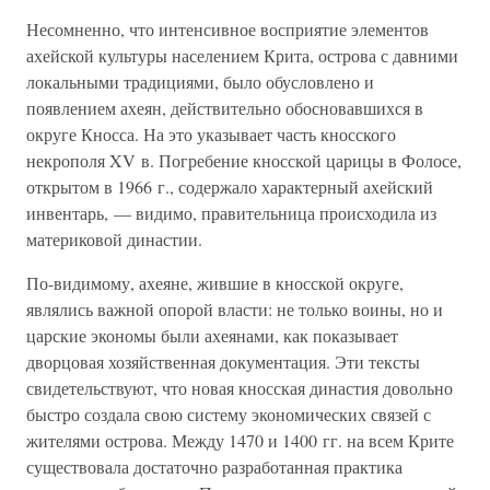
Несомненно, что интенсивное восприятие элементов
ахейской культуры населением Крита, острова с давними
локальными традициями, было обусловлено и
появлением ахеян, действительно обосновавшихся в
округе Кносса. На это указывает часть кносского
некрополя XV в. Погребение кносской царицы в Фолосе,
открытом в 1966 г., содержало характерный ахейский
инвентарь, — видимо, правительница происходила из
материковой династии.
По-видимому, ахеяне, жившие в кносской округе,
являлись важной опорой власти: не только воины, но и
царские экономы были ахеянами, как показывает
дворцовая хозяйственная документация. Эти тексты
свидетельствуют, что новая кносская династия довольно
быстро создала свою систему экономических связей с
жителями острова. Между 1470 и 1400 гг. на всем Крите
существовала достаточно разработанная практика