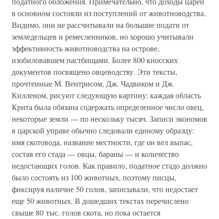
податного обложения. Примечательно, что доходы царей
в основном состояли из поступлений от животноводства.
Видимо, они не рассчитывали на большие подати от
земледельцев и ремесленников, но хорошо учитывали
эффективность животноводства на острове,
изобиловавшем пастбищами. Более 800 кносских
документов посвящено овцеводству. Эти тексты,
прочтенные М. Вентрисом, Дж. Чадвиком и Дж.
Килленом, рисуют следующую картину: каждая область
Крита была обязана содержать определенное число овец,
некоторые земли — по нескольку тысяч. Записи экономов
в царской управе обычно следовали единому образцу:
имя скотовода, название местности, где он вел выпас,
состав его стада — овцы, бараны — и количество
недостающих голов. Как правило, податное стадо должно
было состоять из 100 животных, поэтому писцы,
фиксируя наличие 50 голов, записывали, что недостает
еще 50 животных. В дошедших текстах перечислено
свыше 80 тыс. голов скота, но пока остается