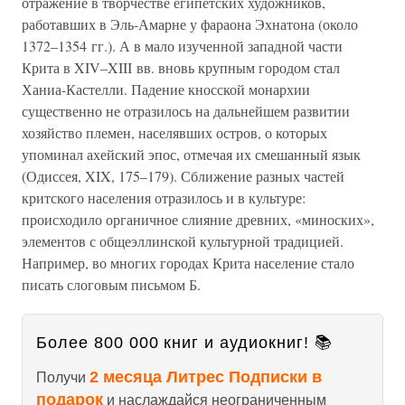
отражение в творчестве египетских художников,
работавших в Эль-Амарне у фараона Эхнатона (около
1372–1354 гг.). А в мало изученной западной части
Крита в XIV–XIII вв. вновь крупным городом стал
Ханиа-Кастелли. Падение кносской монархии
существенно не отразилось на дальнейшем развитии
хозяйство племен, населявших остров, о которых
упоминал ахейский эпос, отмечая их смешанный язык
(Одиссея, XIX, 175–179). Сближение разных частей
критского населения отразилось и в культуре:
происходило органичное слияние древних, «миноских»,
элементов с общеэллинской культурной традицией.
Например, во многих городах Крита население стало
писать слоговым письмом Б.
Более 800 000 книг и аудиокниг! 📚
2 месяца Литрес Подписки в
Получи
подарок
и наслаждайся неограниченным