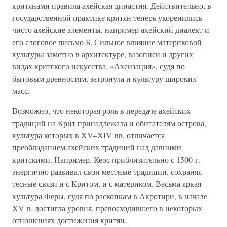
критянами правила ахейская династия. Действительно, в
государственной практике критян теперь укоренились
чисто ахейские элементы, например ахейский диалект и
его слоговое письмо Б. Сильное влияние материковой
культуры заметно в архитектуре, вазописи и других
видах критского искусства. «Ахеизация», судя по
бытовым древностям, затронула и культуру широких
масс.
Возможно, что некоторая роль в передаче ахейских
традиций на Крит принадлежала и обитателям острова,
культура которых в XV–XIV вв. отличается
преобладанием ахейских традиций над давними
критскими. Например, Кеос приблизительно с 1500 г.
энергично развивал свои местные традиции, сохраняя
тесные связи и с Критом, и с материком. Весьма яркая
культура Феры, судя по раскопкам в Акротири, в начале
XV в. достигла уровня, превосходившего в некоторых
отношениях достижения критян.