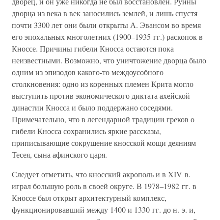
дворец, и он уже никогда не был восстановлен. Руины
дворца из века в век заносились землей, и лишь спустя
почти 3300 лет они были открыты А. Эвансом во время
его эпохальных многолетних (1900–1935 гг.) раскопок в
Кноссе. Причины гибели Кносса остаются пока
неизвестными. Возможно, что уничтожение дворца было
одним из эпизодов какого-то междоусобного
столкновения: одно из коренных племен Крита могло
выступить против экономического диктата ахейской
династии Кносса и было поддержано соседями.
Примечательно, что в легендарной традиции греков о
гибели Кносса сохранились яркие рассказы,
приписывающие сокрушение кносской мощи деяниям
Тесея, сына афинского царя.
Следует отметить, что кносский акрополь и в XIV в.
играл большую роль в своей округе. В 1978–1982 гг. в
Кноссе был открыт архитектурный комплекс,
функционировавший между 1400 и 1330 гг. до н. э. и,