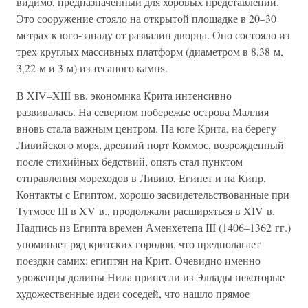
видимо, предназначенный для хоровых представлений.
Это сооружение стояло на открытой площадке в 20–30
метрах к юго-западу от развалин дворца. Оно состояло из
трех круглых массивных платформ (диаметром в 8,38 м,
3,22 м и 3 м) из тесаного камня.
В XIV–XIII вв. экономика Крита интенсивно
развивалась. На северном побережье острова Маллия
вновь стала важным центром. На юге Крита, на берегу
Ливийского моря, древний порт Коммос, возрожденный
после стихийных бедствий, опять стал пунктом
отправления мореходов в Ливию, Египет и на Кипр.
Контакты с Египтом, хорошо засвидетельствованные при
Тутмосе III в XV в., продолжали расширяться в XIV в.
Надпись из Египта времен Аменхетепа III (1406–1362 гг.)
упоминает ряд критских городов, что предполагает
поездки самих: египтян на Крит. Очевидно именно
уроженцы долины Нила принесли из Эллады некоторые
художественные идеи соседей, что нашло прямое