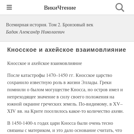
ВикиЧтение
Всемирная история. Том 2. Бронзовый век
Бадак Александр Николаевич
Кносское и ахейское взаимовлияние
Кносское и ахейское взаимовлияние
После катастрофы 1470–1450 гг. Кносское царство
сохранило известную роль в жизни Эллады. Греки
помнили о былом могуществе Кносса, но остров имел и
непреходящее значение в силу своего положения на
южной окраине греческих земель. По-видимому, в XV–
XIV вв. на Крите поселилось какое-то количество ахеян.
В 1450-1400-х годах цари Кносса были очень тесно
связаны с материком, и это дало основание считать, что