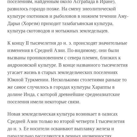
поселениям, найденным около Асграбада в Иране),
развилось гораздо позже. На смену энеолитической
культуре охотников и рыболовов в нижнем течении Аму-
Дарьи (Хорезм) приходит тазабагьянская культура,
культура скотоводов и мотыжных земледельцев.
К концу II тысячелетия до н. э. происходят значительные
изменения в Средней Азии. По-видимому, они были
вызваны проникновением с севера племен, близких к
андроновской культуре. В конце названного тысячелетия
угасает жизнь в старых земледельческих поселениях
Южной Туркмении. Несколькими столетиями раньше то
же самое случилось в городах культуры Хараппы в
долине Инда, с которой древнейшие среднеазиатские
поселения имели некоторые связи.
Новая земледельческая культура возникает в оазисах
Средней Азии только во второй четверти I тысячелетия
до н. э. Ее носители осваивают выплавку железа и
параллельно расселяются в речных низменностях.