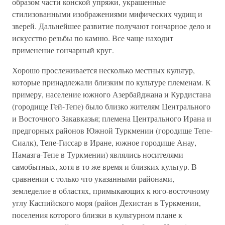
образом части конской упряжи, украшенные
стилизованными изображениями мифических чудищ и
зверей. Дальнейшее развитие получают гончарное дело и
искусство резьбы по камню. Все чаще находит
применение гончарный круг.
Хорошо прослеживается несколько местных культур,
которые принадлежали близким по культуре племенам. К
примеру, население южного Азербайджана и Курдистана
(городище Гей-Тепе) было близко жителям Центрального
и Восточного Закавказья; племена Центрального Ирана и
предгорных районов Южной Туркмении (городище Тепе-
Сиалк), Тепе-Гиссар в Иране, южное городище Анау,
Намазга-Тепе в Туркмении) являлись носителями
самобытных, хотя в то же время и близких культур. В
сравнении с только что указанными районами,
земледелие в областях, примыкающих к юго-восточному
углу Каспийского моря (район Дехистан в Туркмении,
поселения которого близки в культурном плане к