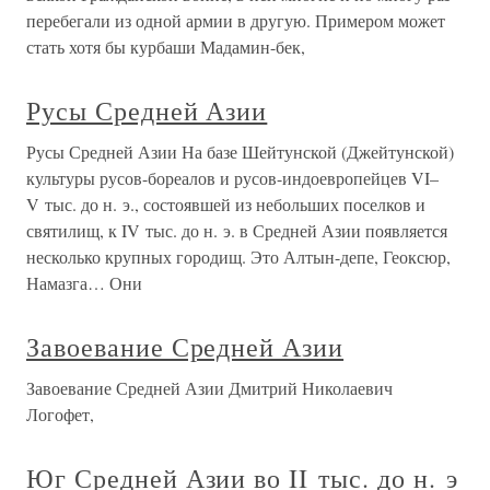
перебегали из одной армии в другую. Примером может
стать хотя бы курбаши Мадамин-бек,
Русы Средней Азии
Русы Средней Азии На базе Шейтунской (Джейтунской)
культуры русов-бореалов и русов-индоевропейцев VI–
V тыс. до н. э., состоявшей из небольших поселков и
святилищ, к IV тыс. до н. э. в Средней Азии появляется
несколько крупных городищ. Это Алтын-депе, Геоксюр,
Намазга… Они
Завоевание Средней Азии
Завоевание Средней Азии Дмитрий Николаевич
Логофет,
Юг Средней Азии во II тыс. до н. э