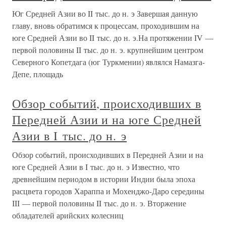
Юг Средней Азии во II тыс. до н. э Завершая данную
главу, вновь обратимся к процессам, проходившим на
юге Средней Азии во II тыс. до н. э.На протяжении IV —
первой половины II тыс. до н. э. крупнейшим центром
Северного Копетдага (юг Туркмении) являлся Намазга-
Депе, площадь
Обзор событий, происходивших в
Передней Азии и на юге Средней
Азии в I тыс. до н. э
Обзор событий, происходивших в Передней Азии и на
юге Средней Азии в I тыс. до н. э Известно, что
древнейшим периодом в истории Индии была эпоха
расцвета городов Хараппа и Мохенджо-Даро середины
III — первой половины II тыс. до н. э. Вторжение
обладателей арийских колесниц