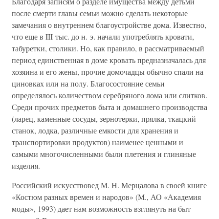
Благодаря записям о разделе имущества между детьми
после смерти главы семьи можно сделать некоторые
замечания о внутреннем благоустройстве дома. Известно,
что еще в III тыс. до н. э. начали употреблять кровати,
табуретки, столики. Но, как правило, в рассматриваемый
период единственная в доме кровать предназначалась для
хозяина и его жены, прочие домочадцы обычно спали на
циновках или на полу. Благосостояние семьи
определялось количеством серебряного лома или слитков.
Среди прочих предметов быта и домашнего производства
(ларец, каменные сосуды, зернотерки, прялка, ткацкий
станок, лодка, различные емкости для хранения и
транспортировки продуктов) наименее ценными и
самыми многочисленными были плетения и глиняные
изделия.
Российский искусствовед М. Н. Мерцалова в своей книге
«Костюм разных времен и народов» (М., АО «Академия
моды», 1993) дает нам возможность взглянуть на быт