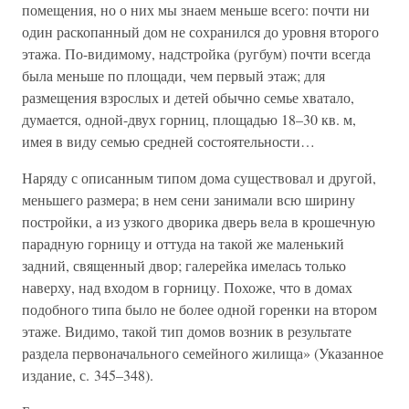
помещения, но о них мы знаем меньше всего: почти ни
один раскопанный дом не сохранился до уровня второго
этажа. По-видимому, надстройка (ругбум) почти всегда
была меньше по площади, чем первый этаж; для
размещения взрослых и детей обычно семье хватало,
думается, одной-двух горниц, площадью 18–30 кв. м,
имея в виду семью средней состоятельности…
Наряду с описанным типом дома существовал и другой,
меньшего размера; в нем сени занимали всю ширину
постройки, а из узкого дворика дверь вела в крошечную
парадную горницу и оттуда на такой же маленький
задний, священный двор; галерейка имелась только
наверху, над входом в горницу. Похоже, что в домах
подобного типа было не более одной горенки на втором
этаже. Видимо, такой тип домов возник в результате
раздела первоначального семейного жилища» (Указанное
издание, с. 345–348).