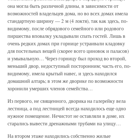
она могла быть различной длины, в зависимости от
возможностей владельцев дома, но во всех домах имела
стандартную ширину — 2 м (4 локтя), так как здесь, по-
видимому, после обрядового семейного или родового
пиршества вповалку укладывали спать гостей. Лишь в
очень редких домах при горнице устраивали кладовку
для постельных вещей (скорее всего циновок и паласов)
и умывальную… Через горницу был проход во второй,
меньший двор, недоступный посторонним; часть его, по-
видимому, имела крытый навес, и здесь находился
домашний алтарь; в этом же дворике по возможности
хоронили умерших членов семейства…
Из первого, не священного, дворика на галерейку вела
лестница, а под лестницей всегда находилось еще одно
нужное помещение. Нечистот не оставляли в доме, их
старались вывести дренажными трубами на улицу…
На втором этаже находились собственно жилые