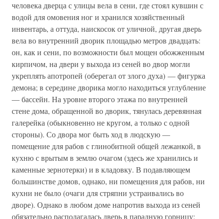
человека дверца с улицы вела в сени, где стоял кувшин с
водой для омовения ног и хранился хозяйственный
инвентарь, а оттуда, наискосок от уличной, другая дверь
вела во внутренний дворик площадью метров двадцать:
он, как и сени, по возможности был мощен обожженным
кирпичом, на двери у выхода из сеней во двор могли
укреплять апотропей (оберегал от злого духа) — фигурка
демона; в середине дворика могло находиться углубление
— бассейн. На уровне второго этажа по внутренней
стене дома, обращенной во дворик, тянулась деревянная
галерейка (обыкновенно не кругом, а только с одной
стороны). Со двора мог быть ход в людскую —
помещение для рабов с глинобитной общей лежанкой, в
кухню с врытым в землю очагом (здесь же хранились и
каменные зернотерки) и в кладовку. В подавляющем
большинстве домов, однако, ни помещения для рабов, ни
кухни не было (очаги для стряпни устраивались во
дворе). Однако в любом доме напротив выхода из сеней
обязательно располагалась дверь в парадную горницу;