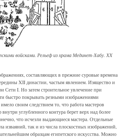
тскими войсками. Рельеф из храма Мединет-Хабу. XX
зображениях, составляющих в прежние суровые времена
 середины XII династии, частым явлением. Изящество и
и Сети I. Но затем строительное увлечение при
ости быстро покрывать резными изображениями
 имело своим следствием то, что работа мастеров
 внутри углубленного контура берет верх над более
онечно, что исчезли выдающиеся мастера. Отдельные
ла изваяний, так и из числа плоскостных изображений,
ательнейшим образцам египетского искусства. Можно