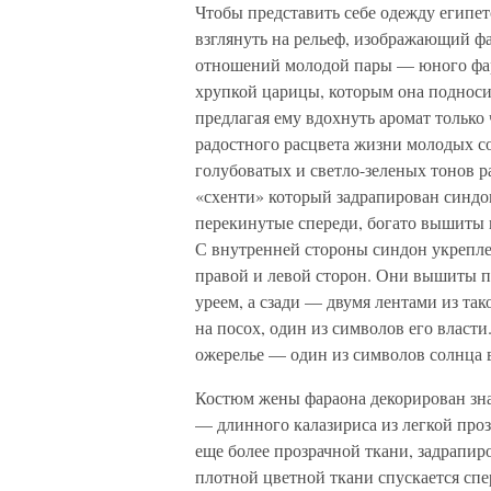
Чтобы представить себе одежду египет
взглянуть на рельеф, изображающий ф
отношений молодой пары — юного фар
хрупкой царицы, которым она подносит
предлагая ему вдохнуть аромат тольк
радостного расцвета жизни молодых со
голубоватых и светло-зеленых тонов р
«схенти» который задрапирован синдо
перекинутые спереди, богато вышиты
С внутренней стороны синдон укрепле
правой и левой сторон. Они вышиты 
уреем, а сзади — двумя лентами из так
на посох, один из символов его власт
ожерелье — один из символов солнца в
Костюм жены фараона декорирован зна
— длинного калазириса из легкой проз
еще более прозрачной ткани, задрапи
плотной цветной ткани спускается сп