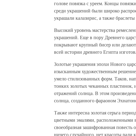
голове повязка с уреем. Концы повязки
среди украшений были широко распрос
украшали калазирис, а также браслеты 
Высокий уровень мастерства ремесленн
украшений. Еще в пору Древнего царс
покрывают крупный бисер или делают е
всей истории древнего Египта изгото
Золотые украшения эпохи Нового царст
изысканным художественным решением
умело стилизованных форм. Таков, нап
тонких золотых чеканных пластинок, 
отражений солнца. В этом произведен
солнца, созданного фараоном Эхнатоно
Также интересна золотая серьга период
цветными эмалями, расположенными в
своеобразная зашифрованная повесть о
ничего случайного, нет красоты ради 