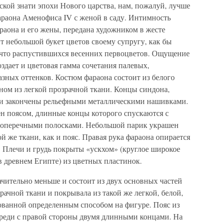
ской знати эпохи Нового царства, нам, пожалуй, лучше
араона Аменофиса IV с женой в саду. Интимность
аона и его жены, передана художником в жесте
 небольшой букет цветов своему супругу, как бы
о что распустившихся весенних первоцветов. Ощущение
здает и цветовая гамма сочетания палевых,
азных оттенков. Костюм фараона состоит из белого
ном из легкой прозрачной ткани. Концы синдона,
 и закончены рельефными металлическими нашивками.
н поясом, длинные концы которого спускаются с
поперечными полосками. Небольшой парик украшен
ой же ткани, как и пояс. Правая рука фараона опирается
и. Плечи и грудь покрыты «ускхом» (круглое широкое
 древнем Египте) из цветных пластинок.
чительно меньше и состоит из двух основных частей
рачной ткани и покрывала из такой же легкой, белой,
рованной определенным способом на фигуре. Пояс из
ереди с правой стороны двумя длинными концами. На