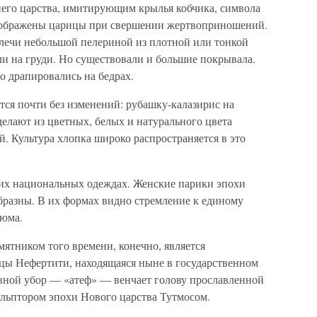
него царства, имитирующим крылья кобчика, символа
изображены царицы при свершении жертвоприношений.
лечи небольшой пелериной из плотной или тонкой
ли на груди. Но существовали и большие покрывала.
 драпировались на бедрах.
ся почти без изменений: рубашку-калазирис на
елают из цветных, белых и натурального цвета
. Культура хлопка широко распространяется в это
их национальных одеждах. Женские парики эпохи
бразны. В их формах видно стремление к единому
тюма.
ятником того времени, конечно, является
ицы Нефертити, находящаяся ныне в государственном
вной убор — «атеф» — венчает голову прославленной
льптором эпохи Нового царства Тутмосом.