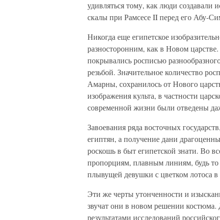
удивляться тому, как люди создавали 
скалы при Рамсесе II перед его Абу-С
Никогда еще египетское изобразитель
разносторонним, как в Новом царстве
покрывались росписью разнообразног
резьбой. Значительное количество рос
Амарны, сохранилось от Нового царст
изображения культа, в частности царс
современной жизни были отведены да
Завоевания ряда восточных государств
египтян, а получение дани драгоценн
роскошь в быт египетской знати. Во в
пропорциям, плавным линиям, будь то 
плывущей девушки с цветком лотоса в 
Эти же черты утонченности и изыскан
звучат они в новом решении костюма. 
результатами исследований российско