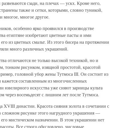
 развеваются сзади, на плечах — ускх. Кроме него,
транены также и сетки, которыми, словно туникой,
и многое, многое другое.
иков, особенно ярко проявился в производстве
тва египтяне изобретают цветные пасты и ими
го из цветных смальт. Из этого бисера на протяжении
вляли много различных украшений.
ва отличаются не только высокой техникой, но и
, тонким рисунком, изящной простотой, красотой
ример, головной убор жены Тутмоса III. Он состоит из
и кажется составленным из многочисленных
ии ювелирного искусства уже сияют зарницы культа
м через восемьдесят с лишним лет после Тутмоса.
а XVIII династии. Красота сияния золота в сочетании с
 сложном рисунке этого нагрудного украшения —
 его мистическом назначении. В этом украшении нет
красоты. Все строго обусловлено, числовые