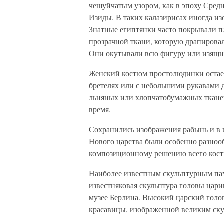
чешуйчатым узором, как в эпоху Сред
Изиды. В таких калазирисах иногда 
Знатные египтянки часто покрывали п
прозрачной ткани, которую драпирова
Они окутывали всю фигуру или изящно
Женский костюм простолюдинки остает
бретелях или с небольшими рукавами д
льняных или хлопчатобумажных тканей
время.
Сохранились изображения рабынь и в 
Нового царства были особенно разноо
композиционному решению всего кос
Наиболее известным скульптурным пам
известняковая скульптура головы цар
музее Берлина. Высокий царский голо
красавицы, изображенной великим ску