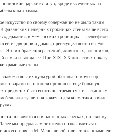
исполинские царские статуи, вроде высеченных из
имбельским храмом.
ное искусство по своему содержанию не было таким
. В фиванских пещерных гробницах стены чаще всего
о содержания, в мемфисских гробницах — рельефной
писей из дворцов и домов, преимущественно из Эль-
ва. Это изображения растений, животных, пленников,
кой семьи и так далее. При XIX–XX династиях показу
же храмовые стены.
, знакомство с их культурой обогащают кругозор
ыми товарами и торговля привносит еще большую
сех предметах быта египтяне стремятся к изысканным
мебель или туалетная ложечка для косметики в виде
руках.
ности появляются и в настенных фресках, по-своему
Далее мы предлагаем читателю познакомиться с
го искусствоведа М. Мерцаловой, представленными ею