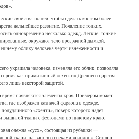
одов».
ские свойства тканей, чтобы сделать костюм более
рства дальнейшее развитие. Появление тонких,
осить одновременно несколько одежд. Легкие, тонкие
апированные, окружают тело прозрачной дымкой,
нешнему облику человека черты изнеженности и
сего украшала человека, изменяла его облик, позволяла
то время как примитивный «схенти» Древнего царства
сего лишь некоторой защитой.
о время появляются элементы кроя. Примером может
ва, где изображен казначей фараона в одежде,
, полудлинного «схенти», поверх которого надет
и вышитой ткани с фестонами по нижнему краю.
новая одежда «сусх», состоящая из рубашки —
льной ткани, названного греками «синдон». Синдон,