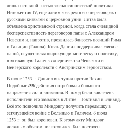
лишь составной частью экспансионистской политики
Иннокентия IV, еще одним козырем в его переговорах с
русскими князьями о церковной унии. Литва была
объявлена христианской страной, когда стала очевидной
бесперспективность переговоров папы с Александром
Невским и, напротив, проявилась близость позиций Рима
и Галиции (Галича). Князь Даниил поддерживал связи с
папой, осуществляя широкую династическую политику,
втягивавшую Галич в соперничество Чешского и
Венгерского королевств с Австрийским герцогством.
В июне 1253 г. Даниил выступил против Чехии.
/55/
Подобные
действия потребовали большого
напряжения сил и внимания. В поход были вовлечены
исполнители его замыслов в Литве – Товтивил и Эдивид.
Всё это позволило Миндовгу получить передышку в
затянувшейся войне с Волынью и Галичем. 6 июля
1253 г. он был коронован. К этому акту Миндовг
должным образом подготовился. Был построен