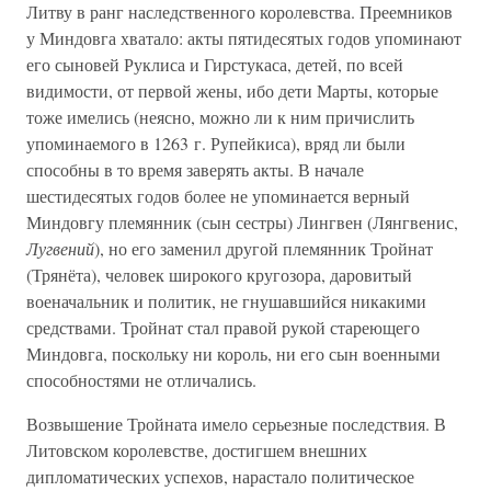
Литву в ранг наследственного королевства. Преемников
у Миндовга хватало: акты пятидесятых годов упоминают
его сыновей Руклиса и Гирстукаса, детей, по всей
видимости, от первой жены, ибо дети Марты, которые
тоже имелись (неясно, можно ли к ним причислить
упоминаемого в 1263 г. Рупейкиса), вряд ли были
способны в то время заверять акты. В начале
шестидесятых годов более не упоминается верный
Миндовгу племянник (сын сестры) Лингвен (Лянгвенис,
Лугвений
), но его заменил другой племянник Тройнат
(Трянёта), человек широкого кругозора, даровитый
военачальник и политик, не гнушавшийся никакими
средствами. Тройнат стал правой рукой стареющего
Миндовга, поскольку ни король, ни его сын военными
способностями не отличались.
Возвышение Тройната имело серьезные последствия. В
Литовском королевстве, достигшем внешних
дипломатических успехов, нарастало политическое