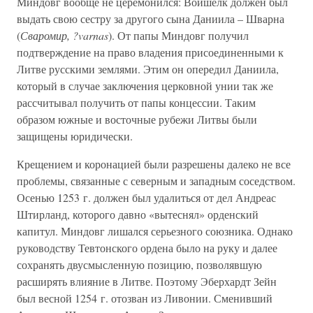
Миндовг вообще не церемонился: Войшелк должен был
выдать свою сестру за другого сына Даниила – Шварна
(
Сваромир, ?varnas
). От папы Миндовг получил
подтверждение на право владения присоединенными к
Литве русскими землями. Этим он опередил Даниила,
который в случае заключения церковной унии так же
рассчитывал получить от папы концессии. Таким
образом южные и восточные рубежи Литвы были
защищены юридически.
Крещением и коронацией были разрешены далеко не все
проблемы, связанные с северным и западным соседством.
Осенью 1253 г. должен был удалиться от дел Андреас
Штирланд, которого давно «вытеснял» орденский
капитул. Миндовг лишался серьезного союзника. Однако
руководству Тевтонского ордена было на руку и далее
сохранять двусмысленную позицию, позволявшую
расширять влияние в Литве. Поэтому Эберхардт Зейн
был весной 1254 г. отозван из Ливонии. Сменивший