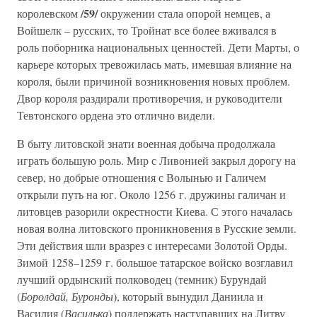
/59/
королевском
окружении стала опорой немцев, а
Войшелк – русских, то Тройнат все более вживался в
роль поборника национальных ценностей. Дети Марты, о
карьере которых тревожилась мать, имевшая влияние на
короля, были причиной возникновения новых проблем.
Двор короля раздирали противоречия, и руководители
Тевтонского ордена это отлично видели.
В быту литовской знати военная добыча продолжала
играть большую роль. Мир с Ливонией закрыл дорогу на
север, но добрые отношения с Волынью и Галичем
открыли путь на юг. Около 1256 г. дружины галичан и
литовцев разорили окрестности Киева. С этого началась
новая волна литовского проникновения в Русские земли.
Эти действия шли вразрез с интересами Золотой Орды.
Зимой 1258–1259 г. большое татарское войско возглавил
лучший ордынский полководец (темник) Бурундай
(
Боролдай, Буронды
), который вынудил Даниила и
Василия (
Василька
) поддержать наступавших на Литву