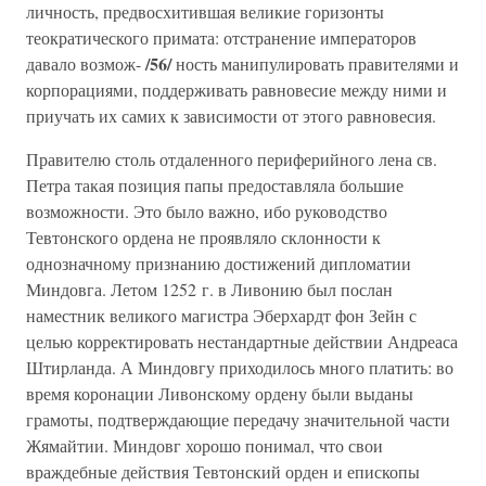
личность, предвосхитившая великие горизонты
теократического примата: отстранение императоров
/56/
давало возмож-
ность манипулировать правителями и
корпорациями, поддерживать равновесие между ними и
приучать их самих к зависимости от этого равновесия.
Правителю столь отдаленного периферийного лена св.
Петра такая позиция папы предоставляла большие
возможности. Это было важно, ибо руководство
Тевтонского ордена не проявляло склонности к
однозначному признанию достижений дипломатии
Миндовга. Летом 1252 г. в Ливонию был послан
наместник великого магистра Эберхардт фон Зейн с
целью корректировать нестандартные действии Андреаса
Штирланда. А Миндовгу приходилось много платить: во
время коронации Ливонскому ордену были выданы
грамоты, подтверждающие передачу значительной части
Жямайтии. Миндовг хорошо понимал, что свои
враждебные действия Тевтонский орден и епископы