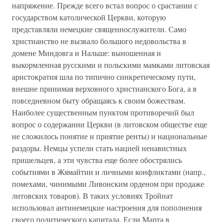
напряжение. Прежде всего встал вопрос о срастании с
государством католической Церкви, которую
представляли немецкие священнослужители. Само
христианство не вызвало большого недовольства в
домене Миндовга и Нальше: выношенная и
выкормленная русскими и польскими мамками литовская
аристократия шла по типично синкретическому пути,
внешне принимая верховного христианского Бога, а в
повседневном быту обращаясь к своим божествам.
Наиболее существенным пунктом противоречий был
вопрос о содержании Церкви (в литовском обществе еще
не сложилось понятие и приятие ренты) и национальные
раздоры. Немцы успели стать нацией ненавистных
пришельцев, а эти чувства еще более обострялись
событиями в Жямайтии и личными конфликтами (напр.,
помехами, чинимыми Ливонским орденом при продаже
литовских товаров). В таких условиях Тройнат
использовал антинемецкие настроения для пополнения
своего политического капитала. Если Марта в