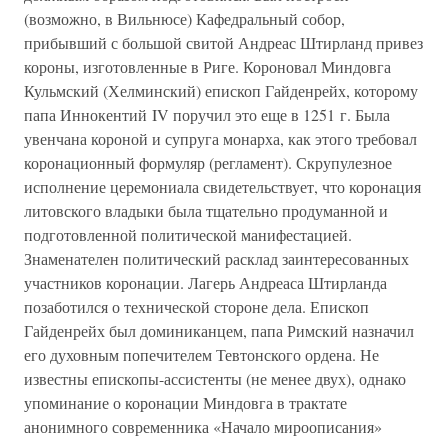
(возможно, в Вильнюсе) Кафедральный собор,
прибывший с большой свитой Андреас Штирланд привез
короны, изготовленные в Риге. Короновал Миндовга
Кульмский (Хелминский) епископ Гайденрейх, которому
папа Иннокентий IV поручил это еще в 1251 г. Была
увенчана короной и супруга монарха, как этого требовал
коронационный формуляр (регламент). Скрупулезное
исполнение церемониала свидетельствует, что коронация
литовского владыки была тщательно продуманной и
подготовленной политической манифестацией.
Знаменателен политический расклад заинтересованных
участников коронации. Лагерь Андреаса Штирланда
позаботился о технической стороне дела. Епископ
Гайденрейх был доминиканцем, папа Римский назначил
его духовным попечителем Тевтонского ордена. Не
известны епископы-ассистенты (не менее двух), однако
упоминание о коронации Миндовга в трактате
анонимного современника «Начало мироописания»