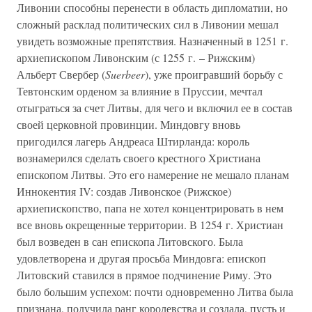
Ливонии способны перенести в область дипломатии, но
сложный расклад политических сил в Ливонии мешал
увидеть возможные препятствия. Назначенный в 1251 г.
архиепископом Ливонским (с 1255 г. – Рижским)
Альберт Свербер (
Suerbeer
), уже проигравший борьбу с
Тевтонским орденом за влияние в Пруссии, мечтал
отыграться за счет Литвы, для чего и включил ее в состав
своей церковной провинции. Миндовгу вновь
пригодился лагерь Андреаса Штирланда: король
вознамерился сделать своего крестного Христиана
епископом Литвы. Это его намерение не мешало планам
Иннокентия IV: создав Ливонское (Рижское)
архиепископство, папа не хотел концентрировать в нем
все вновь окрещенные территории. В 1254 г. Христиан
был возведен в сан епископа Литовского. Была
удовлетворена и другая просьба Миндовга: епископ
Литовский ставился в прямое подчинение Риму. Это
было большим успехом: почти одновременно Литва была
признана, получила ранг королевства и создала, пусть и