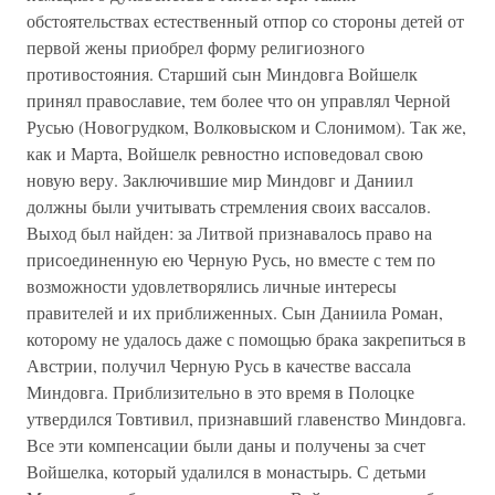
обстоятельствах естественный отпор со стороны детей от
первой жены приобрел форму религиозного
противостояния. Старший сын Миндовга Войшелк
принял православие, тем более что он управлял Черной
Русью (Новогрудком, Волковыском и Слонимом). Так же,
как и Марта, Войшелк ревностно исповедовал свою
новую веру. Заключившие мир Миндовг и Даниил
должны были учитывать стремления своих вассалов.
Выход был найден: за Литвой признавалось право на
присоединенную ею Черную Русь, но вместе с тем по
возможности удовлетворялись личные интересы
правителей и их приближенных. Сын Даниила Роман,
которому не удалось даже с помощью брака закрепиться в
Австрии, получил Черную Русь в качестве вассала
Миндовга. Приблизительно в это время в Полоцке
утвердился Товтивил, признавший главенство Миндовга.
Все эти компенсации были даны и получены за счет
Войшелка, который удалился в монастырь. С детьми