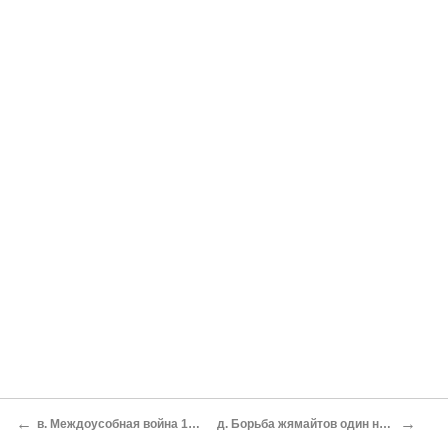
←
→
в. Междоусобная война 1249–1252 гг. и коалиция против Миндовга
д. Борьба жямайтов один на один с крестоносцами и битва при Дурбе