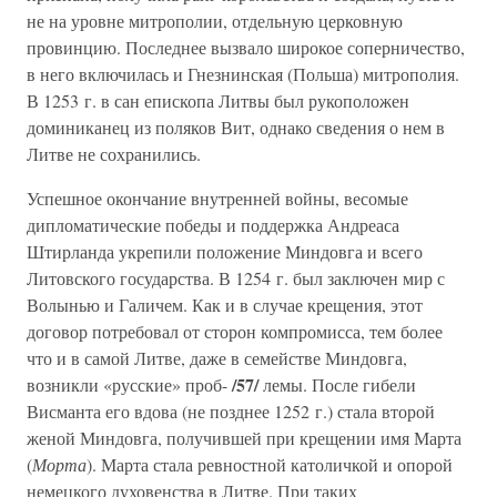
не на уровне митрополии, отдельную церковную
провинцию. Последнее вызвало широкое соперничество,
в него включилась и Гнезнинская (Польша) митрополия.
В 1253 г. в сан епископа Литвы был рукоположен
доминиканец из поляков Вит, однако сведения о нем в
Литве не сохранились.
Успешное окончание внутренней войны, весомые
дипломатические победы и поддержка Андреаса
Штирланда укрепили положение Миндовга и всего
Литовского государства. В 1254 г. был заключен мир с
Волынью и Галичем. Как и в случае крещения, этот
договор потребовал от сторон компромисса, тем более
что и в самой Литве, даже в семействе Миндовга,
/57/
возникли «русские» проб-
лемы. После гибели
Висманта его вдова (не позднее 1252 г.) стала второй
женой Миндовга, получившей при крещении имя Марта
(
Морта
). Марта стала ревностной католичкой и опорой
немецкого духовенства в Литве. При таких