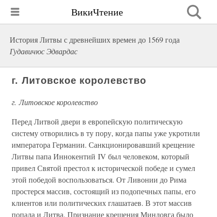
ВикиЧтение
История Литвы с древнейших времен до 1569 года
Гудавичюс Эдвардас
г. Литовское королевство
г. Литовское королевство
Перед Литвой двери в европейскую политическую
систему отворились в ту пору, когда папы уже укротили
императора Германии. Санкционировавший крещение
Литвы папа Иннокентий IV был человеком, который
привел Святой престол к исторической победе и сумел
этой победой воспользоваться. От Ливонии до Рима
простерся массив, состоящий из подопечных папы, его
клиентов или политических глашатаев. В этот массив
попала и Литва. Признание крещения Миндовга было