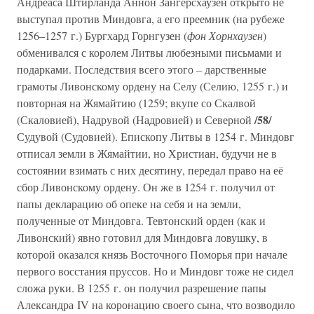
Андреаса Штирланда Аннон Зангерсхаузен открыто не
выступал против Миндовга, а его преемник (на рубеже
1256–1257 г.) Бургхард Горнгузен (
фон Хорнхаузен
)
обменивался с королем Литвы любезными письмами и
подарками. Последствия всего этого – дарственные
грамоты Ливонскому ордену на Селу (Селию, 1255 г.) и
повторная на Жямайтию (1259; вкупе со Скалвой
/58/
(Скаловией), Надрувой (Надровией) и Северной
Судувой (Судовией). Епископу Литвы в 1254 г. Миндовг
отписал земли в Жямайтии, но Христиан, будучи не в
состоянии взимать с них десятину, передал право на её
сбор Ливонскому ордену. Он же в 1254 г. получил от
папы декларацию об опеке на себя и на земли,
полученные от Миндовга. Тевтонский орден (как и
Ливонский) явно готовил для Миндовга ловушку, в
которой оказался князь Восточного Поморья при начале
первого восстания пруссов. Но и Миндовг тоже не сидел
сложа руки. В 1255 г. он получил разрешение папы
Александра IV на коронацию своего сына, что возводило