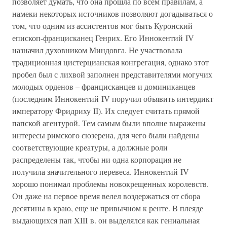
позволяет думать, что она прошла по всем правилам, а
намеки некоторых источников позволяют догадываться о
том, что одним из ассистентов мог быть Куронский
епископ-францисканец Генрих. Его Иннокентий IV
назначил духовником Миндовга. Не участвовала
традиционная цистерцианская конгрегация, однако этот
пробел был с лихвой заполнен представителями могучих
молодых орденов – францисканцев и доминиканцев
(последним Иннокентий IV поручил объявить интердикт
императору Фридриху II). Их следует считать прямой
папской агентурой. Тем самым были вполне выражены
интересы римского сюзерена, для чего были найдены
соответствующие креатуры, а должные роли
распределены так, чтобы ни одна корпорация не
получила значительного перевеса. Иннокентий IV
хорошо понимал проблемы новокрещенных королевств.
Он даже на первое время велел воздержаться от сбора
десятины в краю, еще не привычном к ренте. В плеяде
выдающихся пап XIII в. он выделялся как гениальная