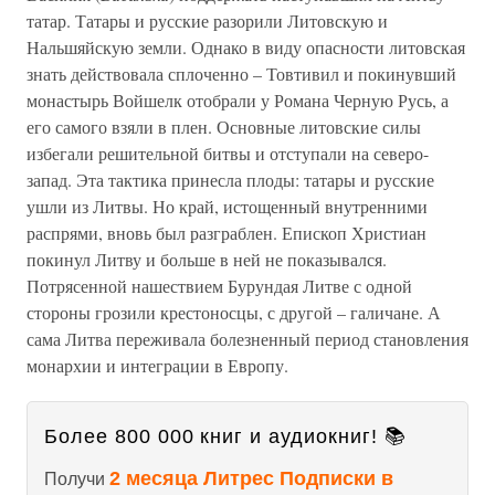
татар. Татары и русские разорили Литовскую и
Нальшяйскую земли. Однако в виду опасности литовская
знать действовала сплоченно – Товтивил и покинувший
монастырь Войшелк отобрали у Романа Черную Русь, а
его самого взяли в плен. Основные литовские силы
избегали решительной битвы и отступали на северо-
запад. Эта тактика принесла плоды: татары и русские
ушли из Литвы. Но край, истощенный внутренними
распрями, вновь был разграблен. Епископ Христиан
покинул Литву и больше в ней не показывался.
Потрясенной нашествием Бурундая Литве с одной
стороны грозили крестоносцы, с другой – галичане. А
сама Литва переживала болезненный период становления
монархии и интеграции в Европу.
Более 800 000 книг и аудиокниг! 📚
2 месяца Литрес Подписки в
Получи