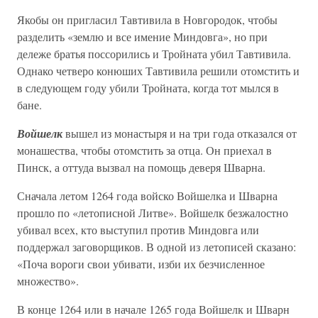
Якобы он пригласил Тавтивила в Новгородок, чтобы
разделить «землю и все имение Миндовга», но при
дележе братья поссорились и Тройната убил Тавтивила.
Однако четверо конюших Тавтивила решили отомстить и
в следующем году убили Тройната, когда тот мылся в
бане.
Войшелк
вышел из монастыря и на три года отказался от
монашества, чтобы отомстить за отца. Он приехал в
Пинск, а оттуда вызвал на помощь деверя Шварна.
Сначала летом 1264 года войско Войшелка и Шварна
прошло по «летописной Литве». Войшелк безжалостно
убивал всех, кто выступил против Миндовга или
поддержал заговорщиков. В одной из летописей сказано:
«Поча вороги свои убивати, изби их безчисленное
множество».
В конце 1264 или в начале 1265 года Войшелк и Шварн