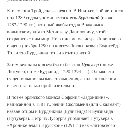
Кто сменил Тройдена — неясно. В Ипатьевской летописи
под 1289 годом упоминается князь
Бурдзикид
(около
1282-1290 гг.), который якобы отдал Волковыск
волынскому князю Мстиславу Даниловичу, чтобы
сохранить с ним мир. Но в письме магистра Ливонского
ордена (ноябрь 1290 г.) князем Литвы назван Будигейд.
То ли это Бурдзикид, то ли кто-то другой.
Затем великим князем будто бы стал
Путувер
(он же
Лютувер, он же Будзивид; 1290-1293 гг.). Однако его
существование вызывает сомнения, а годы правления
известны только приблизительно.
В поэме брянского монаха Софония «Задонщина»,
написанной в 1381 г., некий Сколоменд (или Скалмант)
назван отцом и Бурдзикида (Будигейда) и Будзивида
(Путувера). Петр из Дусбурга упоминает Путувера в
«Хронике земли Прусской» (1291 г.) как «литовского