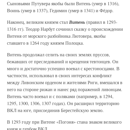
Сыновьями Путувера якобы были Витень (умер в 1316),
Воинь (умер в 1337), Гедимин (умер в 1341) и Фёдор.
Наконец, великим князем стал
Витень
(правил в 1293-
1316 гг). Теодор Нарбут сочинил сказку о происхождении
Витеня от морского разбойника Лютовера, якобы
ставшего в 1264 году князем Полоцка.
Витень продолжал селить на своих землях пруссов,
бежавших от преследований и крещения тевтонцев. Он
много и достаточно успешно воевал с крестоносцами. В
частности, использовал в своих интересах конфликт
между Ливонским орденом и жителями Риги, вмешался в
него на стороне рижан и нанес ряд поражений ливонцам.
Витень часто воевал и с поляками (например, в 1294,
1295, 1300, 1306, 1307 годах). Он расширил территорию
ВКЛ на юге, присоединив Берестейскую землю.
В 1293 году при Витене «Погоня» стана знаком великого
князя и гербом ВКЛ.