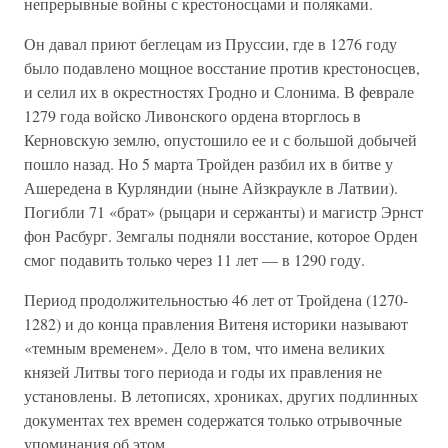
непрерывные войны с крестоносцами и поляками.
Он давал приют беглецам из Пруссии, где в 1276 году
было подавлено мощное восстание против крестоносцев,
и селил их в окрестностях Гродно и Слонима. В феврале
1279 года войско Ливонского ордена вторглось в
Керновскую землю, опустошило ее и с большой добычей
пошло назад. Но 5 марта Тройден разбил их в битве у
Ашередена в Курляндии (ныне Айзкраукле в Латвии).
Погибли 71 «брат» (рыцари и сержанты) и магистр Эрнст
фон Расбург. Земгалы подняли восстание, которое Орден
смог подавить только через 11 лет — в 1290 году.
Период продолжительностью 46 лет от Тройдена (1270-
1282) и до конца правления Витеня историки называют
«темным временем». Дело в том, что имена великих
князей Литвы того периода и годы их правления не
установлены. В летописях, хрониках, других подлинных
документах тех времен содержатся только отрывочные
упоминания об этом.