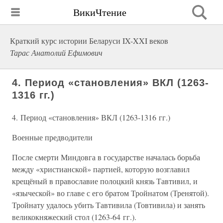
ВикиЧтение
Краткий курс истории Беларуси IX-XXI веков
Тарас Анатолий Ефимович
4. Период «становления» ВКЛ (1263-
1316 гг.)
4. Период «становления» ВКЛ (1263-1316 гг.)
Военные предводители
После смерти Миндовга в государстве началась борьба
между «христианской» партией, которую возглавил
крещёный в православие полоцкий князь Тавтивил, и
«языческой» во главе с его братом Тройнатом (Тренятой).
Тройнату удалось убить Тавтивила (Товтивила) и занять
великокняжеский стол (1263-64 гг.).