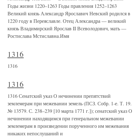
Годы жизни 1220–1263 Годы правления 1252–1263
Великий князь Александр Ярославич Невский родился в
1220 году в Переяславле. Отец Александра — великий
князь Владимирский Ярослав II Всеволодович, мать —
Ростислава Мстиславна.Имя
1316
1316
1316
1316 Сенатский указ О нечинении препятствий
землемерам при межевании земель (ПСЗ. Собр. 1-е. Т. 19.
№ 13579. С. 238–239 [10 марта 1771 г.]); сенатский указ О
нечинении находящимся при генеральном межевании
землемерам в произведении порученного им межевания
никаких непослушаний и