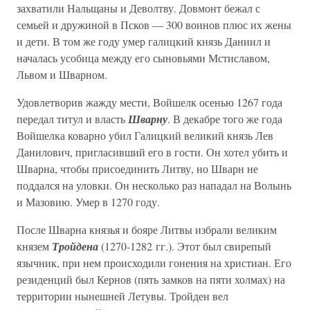
захватили Нальщаны и Деволтву. Довмонт бежал с
семьей и дружиной в Псков — 300 воинов плюс их жены
и дети. В том же году умер галицкий князь Даниил и
началась усобица между его сыновьями Мстиславом,
Львом и Шварном.
Удовлетворив жажду мести, Войшелк осенью 1267 года
передал титул и власть
Шварну
. В декабре того же года
Войшелка коварно убил Галицкий великий князь Лев
Данилович, пригласивший его в гости. Он хотел убить и
Шварна, чтобы присоединить Литву, но Шварн не
поддался на уловки. Он несколько раз нападал на Волынь
и Мазовию. Умер в 1270 году.
После Шварна князья и бояре Литвы избрали великим
князем
Тройдена
(1270-1282 гг.). Этот был свирепый
язычник, при нем происходили гонения на христиан. Его
резиденций был Кернов (пять замков на пяти холмах) на
территории нынешней Летувы. Тройден вел