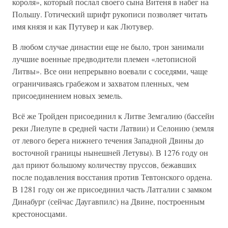
короля», который послал своего сына Витеня в набег на
Польшу. Готический шрифт рукописи позволяет читать
имя князя и как Путувер и как Лютувер.
В любом случае династии еще не было, трон занимали
лучшие военные предводители племен «летописной
Литвы». Все они непрерывно воевали с соседями, чаще
ограничиваясь грабежом и захватом пленных, чем
присоединением новых земель.
Всё же Тройден присоединил к Литве Земгалию (бассейн
реки Лиелупе в средней части Латвии) и Селонию (земля
от левого берега нижнего течения Западной Двины до
восточной границы нынешней Летувы). В 1276 году он
дал приют большому количеству пруссов, бежавших
после подавления восстания против Тевтонского ордена.
В 1281 году он же присоединил часть Латгалии с замком
Динабург (сейчас Даугавпилс) на Двине, построенным
крестоносцами.