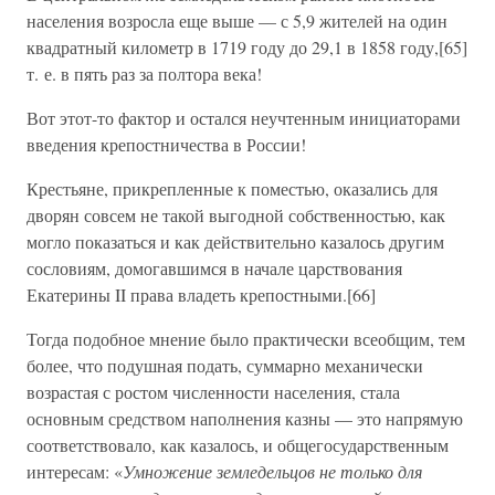
населения возросла еще выше — с 5,9 жителей на один
квадратный километр в 1719 году до 29,1 в 1858 году,[65]
т. е. в пять раз за полтора века!
Вот этот-то фактор и остался неучтенным инициаторами
введения крепостничества в России!
Крестьяне, прикрепленные к поместью, оказались для
дворян совсем не такой выгодной собственностью, как
могло показаться и как действительно казалось другим
сословиям, домогавшимся в начале царствования
Екатерины II права владеть крепостными.[66]
Тогда подобное мнение было практически всеобщим, тем
более, что подушная подать, суммарно механически
возрастая с ростом численности населения, стала
основным средством наполнения казны — это напрямую
соответствовало, как казалось, и общегосударственным
интересам: «
Умножение земледельцов не только для