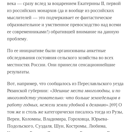
века — сразу вслед за воцарением Екатерины II, первой
из российских монархов (да и вообще из российских
мыслителей — это подчеркивает ее фантастическое
образовательное и умственное превосходство над всеми
ее современниками!) обратившей внимание на данную
проблему.
По ее инициативе были организованы анкетные
обследования состояния сельского хозяйства во всех
местностях России. Они принесли сенсационнейшие
результаты.
Вот, например, что сообщалось из Переславльского уезда
Рязанской губернии: «
Здешние места многолюдны, и по
многолюдству уповательно: что больше земледельцов в
работу годных, нежели земли удобной к деланию
».[69] О
том же и столь же категорически писалось тогда из Рузы,
Вереи, Коломны, Владимира, Гороховца, Юрьева-
Подольского, Суздаля, Шуи, Костромы, Любима,