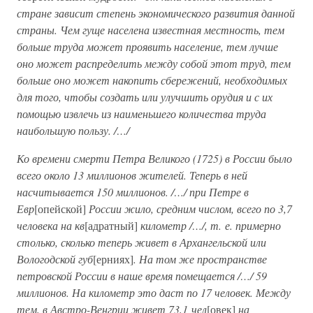
стране зависит степень экономического развития данной
страны. Чем гуще населена известная местность, тем
больше труда может проявить население, тем лучше
оно может распределить между собой этот труд, тем
больше оно может накопить сбережений, необходимых
для того, чтобы создать или улучшить орудия и с их
помощью извлечь из наименьшего количества труда
наибольшую пользу. /…/
Ко времени смерти Петра Великого (1725) в России было
всего около 13 миллионов жителей. Теперь в ней
насчитывается 150 миллионов. /…/ при Петре в
Евр
[опейской]
России жило, средним числом, всего по 3,7
человека на кв
[адратный]
километр /…/, т. е. примерно
столько, сколько теперь живет в Архангельской или
Вологодской губ
[ерниях]
. На том же пространстве
петровской России в наше время помещается /…/ 59
миллионов. На километр это даст по 17 человек. Между
тем, в Австро-Венгрии живет 73,1 чел
[овек]
на