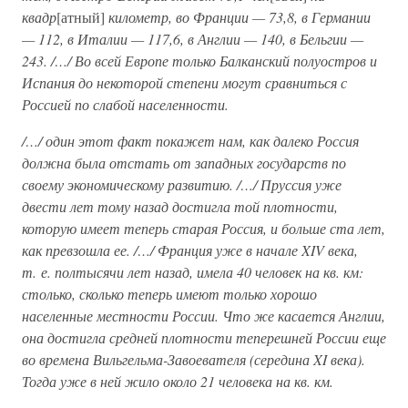
квадр
[атный]
километр, во Франции — 73,8, в Германии
— 112, в Италии — 117,6, в Англии — 140, в Бельгии —
243. /…/ Во всей Европе только Балканский полуостров и
Испания до некоторой степени могут сравниться с
Россией по слабой населенности.
/…/ один этот факт покажет нам, как далеко Россия
должна была отстать от западных государств по
своему экономическому развитию. /…/ Пруссия уже
двести лет тому назад достигла той плотности,
которую имеет теперь старая Россия, и больше ста лет,
как превзошла ее. /…/ Франция уже в начале XIV века,
т. е. полтысячи лет назад, имела 40 человек на кв. км:
столько, сколько теперь имеют только хорошо
населенные местности России. Что же касается Англии,
она достигла средней плотности теперешней России еще
во времена Вильгельма-Завоевателя (середина XI века).
Тогда уже в ней жило около 21 человека на кв. км.