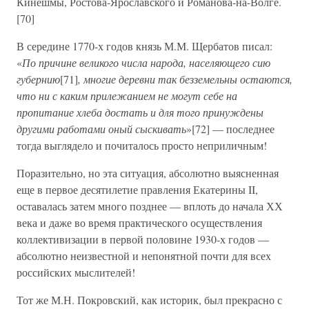
Кинешмы, Ростова-Ярославского и Романова-на-Волге.
[70]
В середине 1770-х годов князь М.М. Щербатов писал:
«
По причине великого числа народа, населяющего сию
губернию
[71]
, многие деревни так безземельны остаются,
что ни с каким прилежанием не могут себе на
пропитание хлеба достать и для того принуждены
другими работами оный сыскивать
»[72] — последнее
тогда выглядело и почиталось просто неприличным!
Поразительно, но эта ситуация, абсолютно выясненная
еще в первое десятилетие правления Екатерины II,
оставалась затем много позднее — вплоть до начала ХХ
века и даже во время практического осуществления
коллективизации в первой половине 1930-х годов —
абсолютно неизвестной и непонятной почти для всех
российских мыслителей!
Тот же М.Н. Покровский, как историк, был прекрасно с