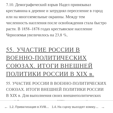
7.10. Демографический взрыв Надел привязывал
крестьянина к деревне и затруднял переселение в город
или на многоземельные окраины. Между тем
численность населения после освобождения стала быстро
расти. В 1858–1878 годах крестьянское население
Черноземья увеличилось на 23,8 %,
55. УЧАСТИЕ РОССИИ В
ВОЕННО-ПОЛИТИЧЕСКИХ
СОЮЗАХ. ИТОГИ ВНЕШНЕЙ
ПОЛИТИКИ РОССИИ В XIX в.
55. УЧАСТИЕ РОССИИ В ВОЕННО-ПОЛИТИЧЕСКИХ
СОЮЗАХ. ИТОГИ ВНЕШНЕЙ ПОЛИТИКИ РОССИИ
В XIX в. Для выполнения своих внешнеполитических
целей Россия на протяжении XIX в. взаимодействовала и
←
→
вступала в различные коалиции со всеми ведущими
1.2. Приватизация в XVIII веке
1.4. На сцену выходят коммунисты