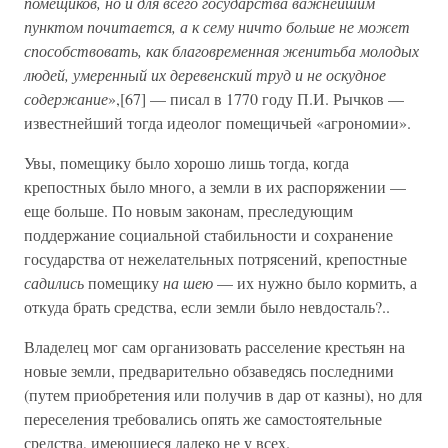
помещиков, но и для всего государства важнейшим
пунктом почитается, а к сему ничто больше не может
способствовать, как благовременная женитьба молодых
людей, умеренный их деревенский труд и не оскудное
содержание
»,[67] — писал в 1770 году П.И. Рычков —
известнейший тогда идеолог помещичьей «агрономии».
Увы, помещику было хорошо лишь тогда, когда
крепостных было много, а земли в их распоряжении —
еще больше. По новым законам, преследующим
поддержание социальной стабильности и сохранение
государства от нежелательных потрясений, крепостные
садились
помещику
на шею
— их нужно было кормить, а
откуда брать средства, если земли было невдосталь?..
Владелец мог сам организовать расселение крестьян на
новые земли, предварительно обзаведясь последними
(путем приобретения или получив в дар от казны), но для
переселения требовались опять же самостоятельные
средства, имеющиеся далеко не у всех.