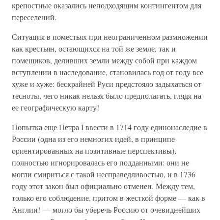
крепостные оказались неподходящим контингентом для
переселений.
Ситуация в поместьях при неограниченном размножении
как крестьян, остающихся на той же земле, так и
помещиков, деливших земли между собой при каждом
вступлении в наследование, становилась год от году все
хуже и хуже: бескрайней Руси предстояло задыхаться от
тесноты, чего никак нельзя было предполагать, глядя на
ее географическую карту!
Попытка еще Петра I ввести в 1714 году единонаследие в
России (одна из его немногих идей, в принципе
ориентированных на позитивные перспективы),
полностью игнорировалась его подданными: они не
могли смириться с такой несправедливостью, и в 1736
году этот закон был официально отменен. Между тем,
только его соблюдение, притом в жесткой форме — как в
Англии! — могло бы уберечь Россию от очевиднейших